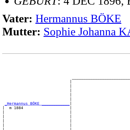
GEBURT
: 4 DEC 1896, 
Vater:
Hermannus BÖKE
Mutter:
Sophie Johanna
                                                       
                                                       
                                                       
                                                       
                              _________________________
                             |                         
                             |                         
                             |                         
                             |                         
                             |                         
_Hermannus BÖKE ____________
|

|  m 1884                    |

|                            |                         
|                            |                         
|                            |                         
|                            |                         
|                            |_________________________