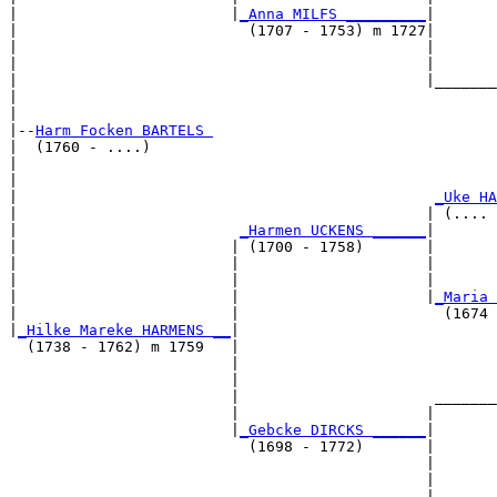
|                        |
_Anna MILFS _________
|

|                          (1707 - 1753) m 1727|

|                                              |       
|                                              |       
|                                              |_______
|                                                      
|

|--
Harm Focken BARTELS 
|  (1760 - ....)

|                                                      
|                                                      
|                                               
_Uke HA
|                                              | (.... 
|                         
_Harmen UCKENS ______
|

|                        | (1700 - 1758)       |

|                        |                     |       
|                        |                     |       
|                        |                     |
_Maria 
|                        |                       (1674 
|
_Hilke Mareke HARMENS __
|

  (1738 - 1762) m 1759   |

                         |                             
                         |                             
                         |                      _______
                         |                     |       
                         |
_Gebcke DIRCKS ______
|

                           (1698 - 1772)       |

                                               |       
                                               |       
                                               |_______