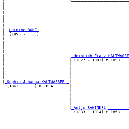
|                                                      
|                                                      
|                                                      
|                                                      
|                                                      
|

|--
Hermine BÖKE 
|  (1896 - ....)

|                                                      
|                                                      
|                                                      
|                                                      
|                             
_Heinrich Franz KALTWASSE
|                            | (1827 - 1882) m 1858    
|                            |                         
|                            |                         
|                            |                         
|                            |                         
|
_Sophie Johanna KALTWASSER _
|

  (1863 - ....) m 1884       |

                             |                         
                             |                         
                             |                         
                             |                         
                             |
_Antje BAWINKEL _________
                               (1833 - 1914) m 1858    
                                                       
                                                       
                                                       