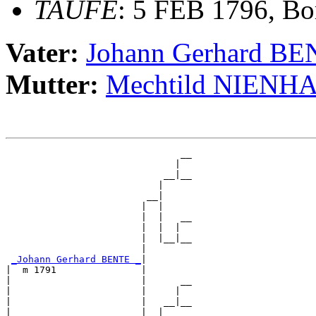
TAUFE
: 5 FEB 1796, Bo
Vater:
Johann Gerhard B
Mutter:
Mechtild NIENH
                               __

                              |  

                            __|__

                           |     

                         __|

                        |  |

                        |  |   __

                        |  |  |  

                        |  |__|__

                        |        

_Johann Gerhard BENTE _
|

|  m 1791               |

|                       |      __

|                       |     |  

|                       |   __|__

|                       |  |     
