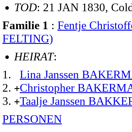
TOD
: 21 JAN 1830, Col
Familie 1
:
Fentje Christo
FELTING)
HEIRAT
:
Lina Janssen BAKER
Christopher BAKER
+
Taalje Janssen BAK
+
PERSONEN