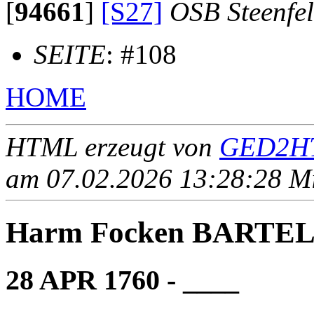
[
94661
]
[S27]
OSB Steenfe
SEITE
: #108
HOME
HTML erzeugt von
GED2HT
am 07.02.2026 13:28:28 Mit
Harm Focken BARTE
28 APR 1760 - ____