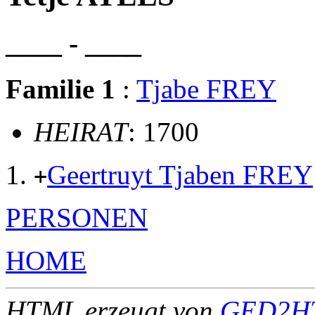
____ - ____
Familie 1
:
Tjabe FREY
HEIRAT
: 1700
Geertruyt Tjaben FREY
+
PERSONEN
HOME
HTML erzeugt von
GED2HT