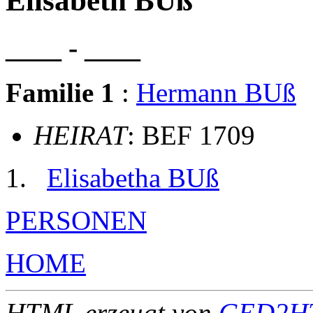
Elisabeth BUß
____ - ____
Familie 1
:
Hermann BUß
HEIRAT
: BEF 1709
Elisabetha BUß
PERSONEN
HOME
HTML erzeugt von
GED2HT