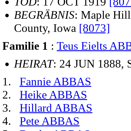
TOD
: 17 OCT 1919
[807
BEGRÄBNIS
: Maple Hil
County, Iowa
[8073]
Familie 1
:
Teus Eielts A
HEIRAT
: 24 JUN 1888, 
Fannie ABBAS
Heike ABBAS
Hillard ABBAS
Pete ABBAS