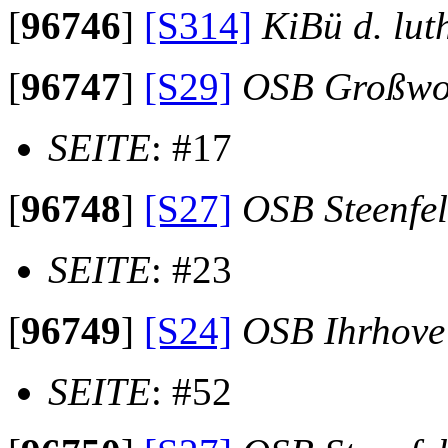
[
96746
]
[S314]
KiBü d. lu
[
96747
]
[S29]
OSB Großwo
SEITE
: #17
[
96748
]
[S27]
OSB Steenfe
SEITE
: #23
[
96749
]
[S24]
OSB Ihrhove
SEITE
: #52