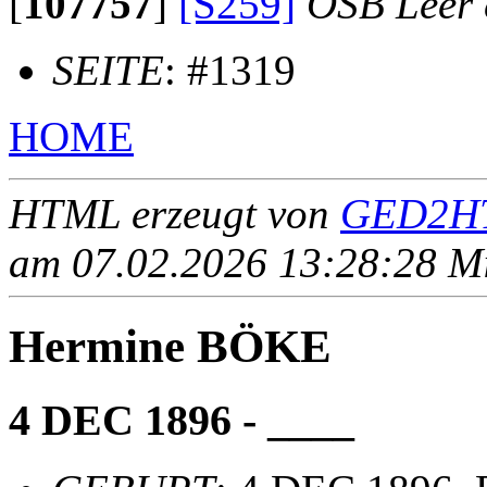
[
107757
]
[S259]
OSB Leer e
SEITE
: #1319
HOME
HTML erzeugt von
GED2HT
am 07.02.2026 13:28:28 Mit
Hermine BÖKE
4 DEC 1896 - ____