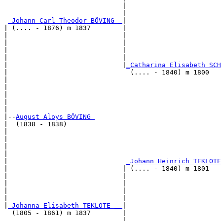
                              |                        
                              |                        
_Johann Carl Theodor BÖVING _
|

| (.... - 1876) m 1837        |

|                             |                        
|                             |                        
|                             |                        
|                             |                        
|                             |
_Catharina Elisabeth SC
|                               (.... - 1840) m 1800   
|                                                      
|                                                      
|                                                      
|                                                      
|

|--
August Aloys BÖVING 
|  (1838 - 1838)

|                                                      
|                                                      
|                                                      
|                                                      
|                              
_Johann Heinrich TEKLOT
|                             | (.... - 1840) m 1801   
|                             |                        
|                             |                        
|                             |                        
|                             |                        
|
_Johanna Elisabeth TEKLOTE __
|

  (1805 - 1861) m 1837        |

                              |                        