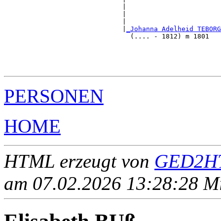
                              |                        
                              |                        
                              |                        
                              |
_Johanna Adelheid TEBOR
                                (.... - 1812) m 1801   
                                                       
                                                       
                                                       
PERSONEN
HOME
HTML erzeugt von
GED2HT
am 07.02.2026 13:28:28 Mit