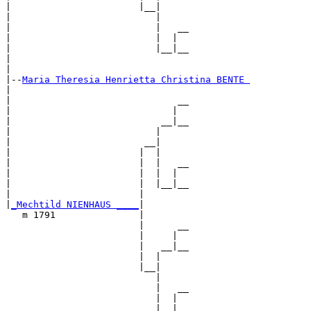
|                       |__|

|                          |

|                          |   __

|                          |  |  

|                          |__|__

|                                

|

|--
Maria Theresia Henrietta Christina BENTE 
|  

|                              __

|                             |  

|                           __|__

|                          |     

|                        __|

|                       |  |

|                       |  |   __

|                       |  |  |  

|                       |  |__|__

|                       |        

|
_Mechtild NIENHAUS ____
|

   m 1791               |

                        |      __

                        |     |  

                        |   __|__

                        |  |     

                        |__|

                           |

                           |   __

                           |  |  

                           |__|__
