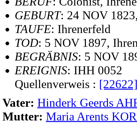
BERUF
: Colonist, Ihrene
GEBURT
: 24 NOV 1823,
TAUFE
: Ihrenerfeld
TOD
: 5 NOV 1897, Ihren
BEGRÄBNIS
: 5 NOV 189
EREIGNIS
: IHH 0052
Quellenverweis :
[22622
Vater:
Hinderk Geerds 
Mutter:
Maria Arents K