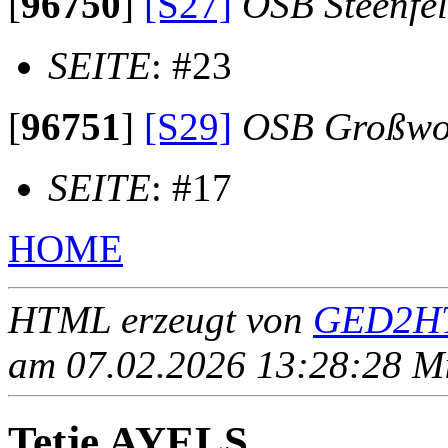
[
96750
]
[S27]
OSB Steenfe
SEITE
: #23
[
96751
]
[S29]
OSB Großwo
SEITE
: #17
HOME
HTML erzeugt von
GED2HT
am 07.02.2026 13:28:28 Mit
Tetje AYELS