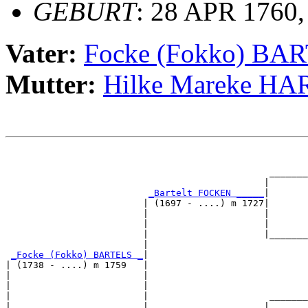
GEBURT
: 28 APR 1760,
Vater:
Focke (Fokko) BA
Mutter:
Hilke Mareke H
                                                       
                                                       
                                                _______
                                               |       
_Bartelt FOCKEN _____
|

                         | (1697 - ....) m 1727|

                         |                     |       
                         |                     |       
                         |                     |_______
                         |                             
_Focke (Fokko) BARTELS _
|

| (1738 - ....) m 1759   |

|                        |                             
|                        |                             
|                        |                      _______
|                        |                     |       