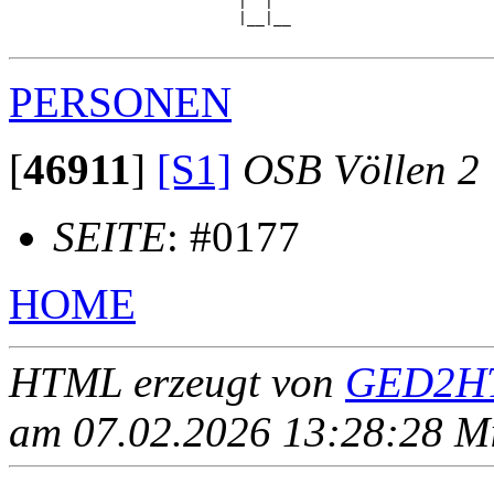
                          |  |  

                          |__|__

PERSONEN
[
46911
]
[S1]
OSB Völlen 2
SEITE
: #0177
HOME
HTML erzeugt von
GED2HT
am 07.02.2026 13:28:28 Mit