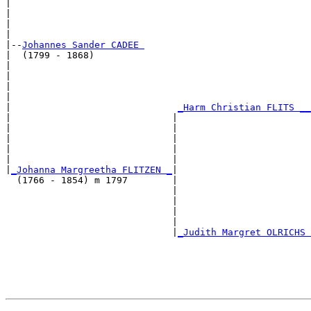
|                                                      
|                                                      
|                                                      
|

|--
Johannes Sander CADEE 
|  (1799 - 1868)

|                                                      
|                                                      
|                                                      
|                                                      
|                              
_Harm Christian FLITS __
|                             |                        
|                             |                        
|                             |                        
|                             |                        
|                             |                        
|
_Johanna Margreetha FLITZEN _
|

  (1766 - 1854) m 1797        |

                              |                        
                              |                        
                              |                        
                              |                        
                              |
_Judith Margret OLRICHS 
                                                       
                                                       
                                                       
                                                       