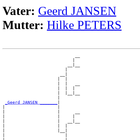
Vater:
Geerd JANSEN
Mutter:
Hilke PETERS
                             __

                            |  

                          __|__

                         |     

                       __|

                      |  |

                      |  |   __

                      |  |  |  

                      |  |__|__

                      |        

_Geerd JANSEN _______
|

|                     |

|                     |      __

|                     |     |  

|                     |   __|__

|                     |  |     

|                     |__|

|                        |

|                        |   __
