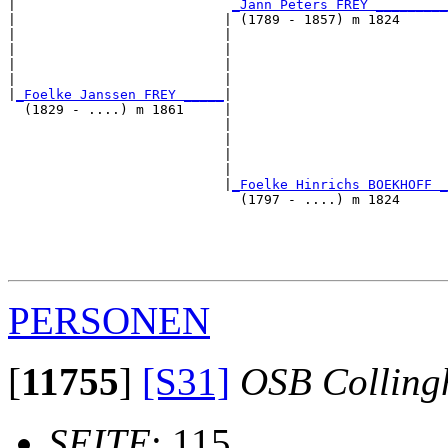
|                           
_Jann Peters FREY _________
|                          | (1789 - 1857) m 1824      
|                          |                           
|                          |                           
|                          |                           
|                          |                           
|
_Foelke Janssen FREY _____
|

  (1829 - ....) m 1861     |

                           |                           
                           |                           
                           |                           
                           |                           
                           |
_Foelke Hinrichs BOEKHOFF _
                             (1797 - ....) m 1824      
                                                       
                                                       
                                                       
PERSONEN
[
11755
]
[S31]
OSB Colling
SEITE
: 115