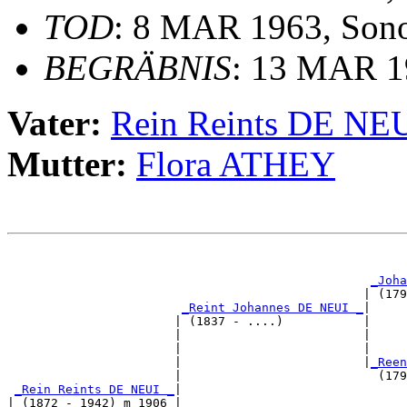
TOD
: 8 MAR 1963, Sono
BEGRÄBNIS
: 13 MAR 19
Vater:
Rein Reints DE NE
Mutter:
Flora ATHEY
                                                       
_Joha
                                                 | (179
_Reint Johannes DE NEUI _
|

                       | (1837 - ....)           |

                       |                         |     
                       |                         |     
                       |                         |
_Reen
                       |                           (179
_Rein Reints DE NEUI _
|

| (1872 - 1942) m 1906 |
