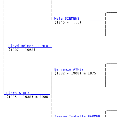
|                      |                               
|                      |                               
|                      |                          _____
|                      |                         |     
|                      |
_Meta SIEMENS ___________
|

|                        (1845 - ....)           |

|                                                |     
|                                                |     
|                                                |_____
|                                                      
|

|--
Lloyd Delmer DE NEUI 
|  (1907 - 1963)

|                                                      
|                                                      
|                                                 _____
|                                                |     
|                       
_Benjamin ATHEY _________
|

|                      | (1832 - 1908) m 1875    |

|                      |                         |     
|                      |                         |     
|                      |                         |_____
|                      |                               
|
_Flora ATHEY _________
|

  (1885 - 1938) m 1906 |

                       |                               
                       |                               
                       |                          _____
                       |                         |     
                       |
_Jamima Isabelle FARMER _
|
