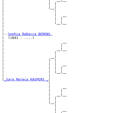
|                      |  |     

|                      |__|

|                         |

|                         |   __

|                         |  |  

|                         |__|__

|                               

|

|--
Sophia Rebecca BERENS 
|  (1841 - ....)

|                             __

|                            |  

|                          __|__

|                         |     

|                       __|

|                      |  |

|                      |  |   __

|                      |  |  |  

|                      |  |__|__

|                      |        

|
_Sara Mareca KASPERS _
|

                       |

                       |      __

                       |     |  

                       |   __|__

                       |  |     

                       |__|

                          |

                          |   __
