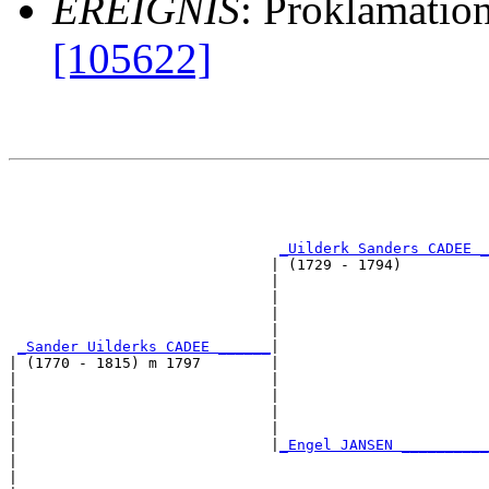
EREIGNIS
: Proklamatio
[105622]
                                                       
                                                       
                                                       
_Uilderk Sanders CADEE _
                              | (1729 - 1794)          
                              |                        
                              |                        
                              |                        
                              |                        
_Sander Uilderks CADEE ______
|

| (1770 - 1815) m 1797        |

|                             |                        
|                             |                        
|                             |                        
|                             |                        
|                             |
_Engel JANSEN __________
|                                                      
|                                                      