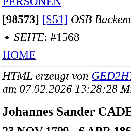
PERSONEN
[
98573
]
[S51]
OSB Backem
SEITE
: #1568
HOME
HTML erzeugt von
GED2HT
am 07.02.2026 13:28:28 Mit
Johannes Sander CAD
23 NOV 1799 - 6 APR 18