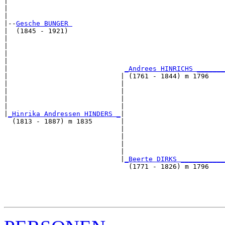
|                                                      
|                                                      
|

|--
Gesche BUNGER 
|  (1845 - 1921)

|                                                      
|                                                      
|                                                      
|                                                      
|                             
_Andrees HINRICHS _______
|                            | (1761 - 1844) m 1796    
|                            |                         
|                            |                         
|                            |                         
|                            |                         
|
_Hinrika Andressen HINDERS _
|

  (1813 - 1887) m 1835       |

                             |                         
                             |                         
                             |                         
                             |                         
                             |
_Beerte DIRKS ___________
                               (1771 - 1826) m 1796    
                                                       
                                                       
                                                       