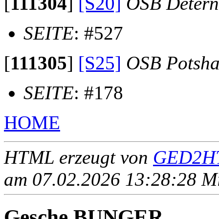
[
111304
]
[S20]
OSB Detern
SEITE
: #527
[
111305
]
[S25]
OSB Potsha
SEITE
: #178
HOME
HTML erzeugt von
GED2HT
am 07.02.2026 13:28:28 Mit
Gesche BUNGER