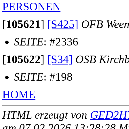
PERSONEN
[
105621
]
[S425]
OFB Ween
SEITE
: #2336
[
105622
]
[S34]
OSB Kirch
SEITE
: #198
HOME
HTML erzeugt von
GED2HT
am 07.02.2026 13:28:28 Mit