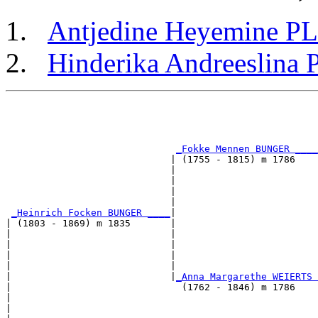
Antjedine Heyemine 
Hinderika Andreeslina
                                                       
                                                       
                                                       
_Fokke Mennen BUNGER ____
                             | (1755 - 1815) m 1786    
                             |                         
                             |                         
                             |                         
                             |                         
_Heinrich Focken BUNGER ____
|

| (1803 - 1869) m 1835       |

|                            |                         
|                            |                         
|                            |                         
|                            |                         
|                            |
_Anna Margarethe WEIERTS 
|                              (1762 - 1846) m 1786    
|                                                      
|                                                      