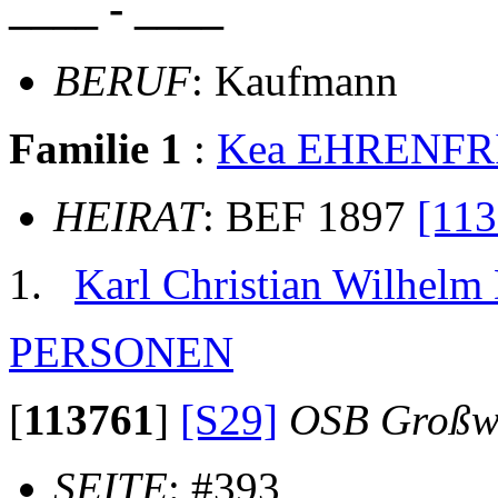
____ - ____
BERUF
: Kaufmann
Familie 1
:
Kea EHRENFR
HEIRAT
: BEF 1897
[113
Karl Christian Wilhe
PERSONEN
[
113761
]
[S29]
OSB Großw
SEITE
: #393