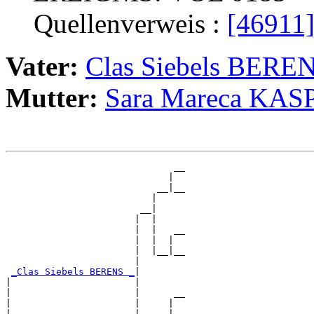
Quellenverweis :
[46911
Vater:
Clas Siebels BERE
Mutter:
Sara Mareca KAS
                              __

                             |  

                           __|__

                          |     

                        __|

                       |  |

                       |  |   __

                       |  |  |  

                       |  |__|__

                       |        

_Clas Siebels BERENS _
|

|                      |

|                      |      __

|                      |     |  

|                      |   __|__
