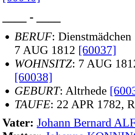
____ - ____
BERUF
: Dienstmädchen
7 AUG 1812
[60037]
WOHNSITZ
: 7 AUG 181
[60038]
GEBURT
: Altrhede
[600
TAUFE
: 22 APR 1782, R
Vater:
Johann Bernard A