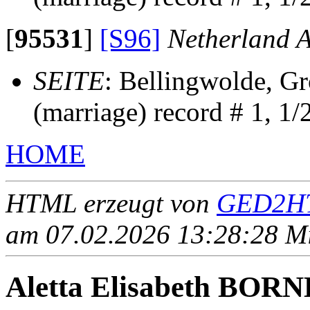
[
95531
]
[S96]
Netherland A
SEITE
: Bellingwolde, G
(marriage) record # 1, 1
HOME
HTML erzeugt von
GED2HT
am 07.02.2026 13:28:28 Mit
Aletta Elisabeth BO