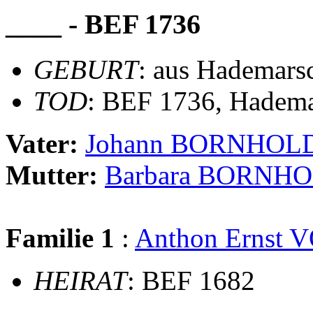
____ - BEF 1736
GEBURT
: aus Hademars
TOD
: BEF 1736, Hadem
Vater:
Johann BORNHOL
Mutter:
Barbara BORNH
Familie 1
:
Anthon Ernst
HEIRAT
: BEF 1682