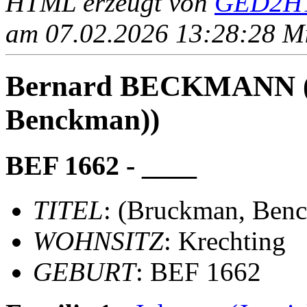
HTML erzeugt von
GED2HT
am 07.02.2026 13:28:28 Mit
Bernard BECKMANN (
Benckman))
BEF 1662 - ____
TITEL
: (Bruckman, Ben
WOHNSITZ
: Krechting
GEBURT
: BEF 1662