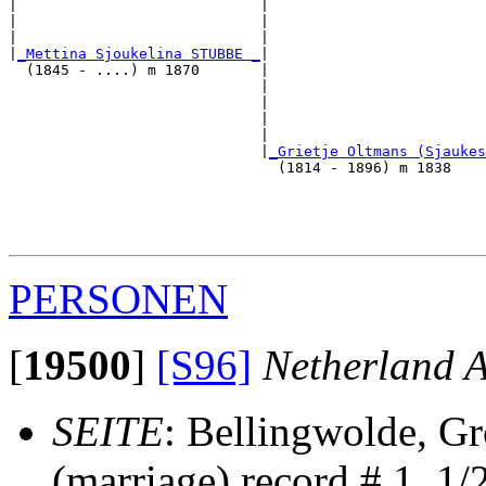
|                            |                         
|                            |                         
|                            |                         
|
_Mettina Sjoukelina STUBBE _
|

  (1845 - ....) m 1870       |

                             |                         
                             |                         
                             |                         
                             |                         
                             |
_Grietje Oltmans (Sjaukes
                               (1814 - 1896) m 1838    
                                                       
                                                       
                                                       
PERSONEN
[
19500
]
[S96]
Netherland A
SEITE
: Bellingwolde, G
(marriage) record # 1, 1