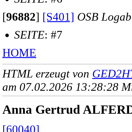
[
96882
]
[S401]
OSB Logab
SEITE
: #7
HOME
HTML erzeugt von
GED2HT
am 07.02.2026 13:28:28 Mit
Anna Gertrud ALFER
[60040]