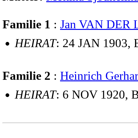
Familie 1
:
Jan VAN DER
HEIRAT
: 24 JAN 1903, 
Familie 2
:
Heinrich Ger
HEIRAT
: 6 NOV 1920, B
                                                       
                                                       