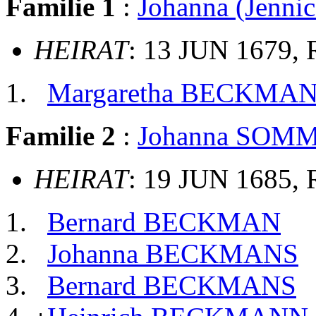
Familie 1
:
Johanna (Jenn
HEIRAT
: 13 JUN 1679, 
Margaretha BECKMA
Familie 2
:
Johanna SOM
HEIRAT
: 19 JUN 1685, 
Bernard BECKMAN
Johanna BECKMANS
Bernard BECKMANS