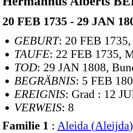
Hermannus Alberts B
20 FEB 1735 - 29 JAN 18
GEBURT
: 20 FEB 1735,
TAUFE
: 22 FEB 1735, M
TOD
: 29 JAN 1808, Bun
BEGRÄBNIS
: 5 FEB 180
EREIGNIS
: Grad : 12 J
VERWEIS
: 8
Familie 1
:
Aleida (Aleijd