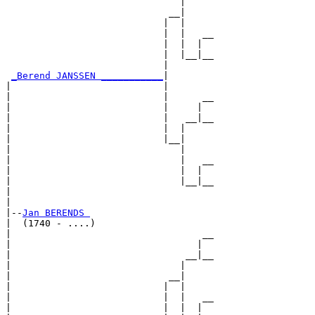
                               |     

                             __|

                            |  |

                            |  |   __

                            |  |  |  

                            |  |__|__

                            |        

_Berend JANSSEN ___________
|

|                           |

|                           |      __

|                           |     |  

|                           |   __|__

|                           |  |     

|                           |__|

|                              |

|                              |   __

|                              |  |  

|                              |__|__

|                                    

|

|--
Jan BERENDS 
|  (1740 - ....)

|                                  __

|                                 |  

|                               __|__

|                              |     

|                            __|

|                           |  |

|                           |  |   __

|                           |  |  |  
