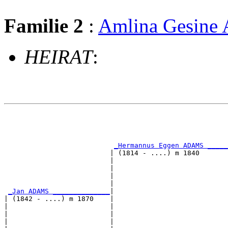
Familie 2
:
Amlina Gesine
HEIRAT
:
                                                       
                                                       
_Hermannus Eggen ADAMS _____
                          | (1814 - ....) m 1840       
                          |                            
                          |                            
                          |                            
                          |                            
_Jan ADAMS ______________
|

| (1842 - ....) m 1870    |

|                         |                            
|                         |                            
|                         |                            