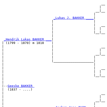
                                                    __

                                                   |  

                                                 __|__

                                                |     

_Lukas J. BAKKER ____
|

                          |                     |

                          |                     |   __

                          |                     |  |  

                          |                     |__|__

                          |                           

_Hendrik Lukas BAKKER ___
|

| (1799 - 1870) m 1818    |

|                         |                         __

|                         |                        |  

|                         |                      __|__

|                         |                     |     

|                         |_____________________|

|                                               |

|                                               |   __

|                                               |  |  

|                                               |__|__

|                                                     

|

|--
Geeske BAKKER 
|  (1837 - ....)

|                                                   __

|                                                  |  

|                                                __|__

|                                               |     
