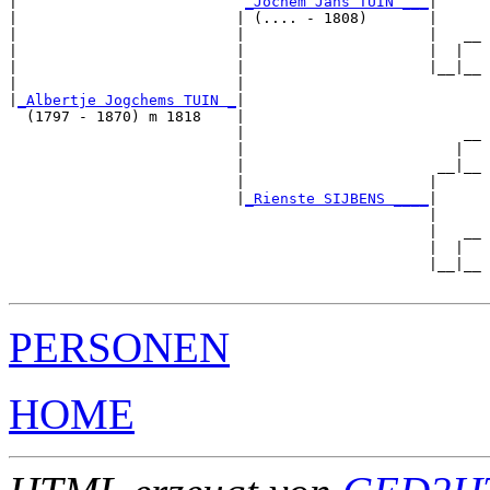
|                          
_Jochem Jans TUIN ___
|

|                         | (.... - 1808)       |

|                         |                     |   __

|                         |                     |  |  

|                         |                     |__|__

|                         |                           

|
_Albertje Jogchems TUIN _
|

  (1797 - 1870) m 1818    |

                          |                         __

                          |                        |  

                          |                      __|__

                          |                     |     

                          |
_Rienste SIJBENS ____
|

                                                |

                                                |   __

                                                |  |  

                                                |__|__

PERSONEN
HOME