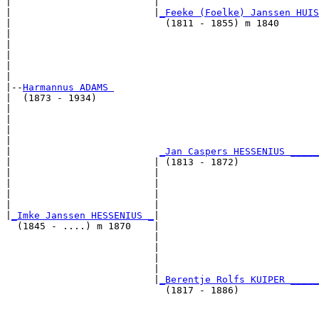
|                         |                            
|                         |
_Feeke (Foelke) Janssen HUIS
|                           (1811 - 1855) m 1840       
|                                                      
|                                                      
|                                                      
|                                                      
|

|--
Harmannus ADAMS 
|  (1873 - 1934)

|                                                      
|                                                      
|                                                      
|                                                      
|                          
_Jan Caspers HESSENIUS _____
|                         | (1813 - 1872)              
|                         |                            
|                         |                            
|                         |                            
|                         |                            
|
_Imke Janssen HESSENIUS _
|

  (1845 - ....) m 1870    |

                          |                            
                          |                            
                          |                            
                          |                            
                          |
_Berentje Rolfs KUIPER _____
                            (1817 - 1886)              
                                                       
                                                       