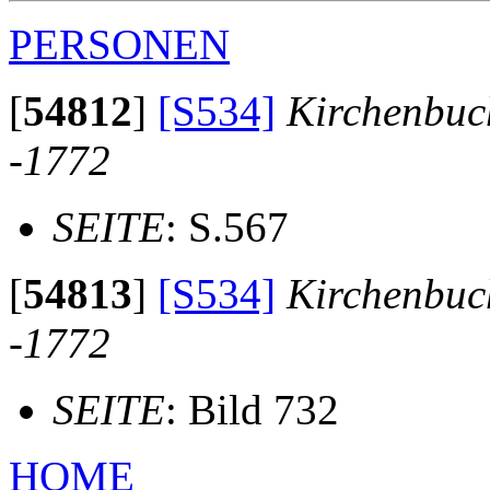
PERSONEN
[
54812
]
[S534]
Kirchenbuc
-1772
SEITE
: S.567
[
54813
]
[S534]
Kirchenbuc
-1772
SEITE
: Bild 732
HOME