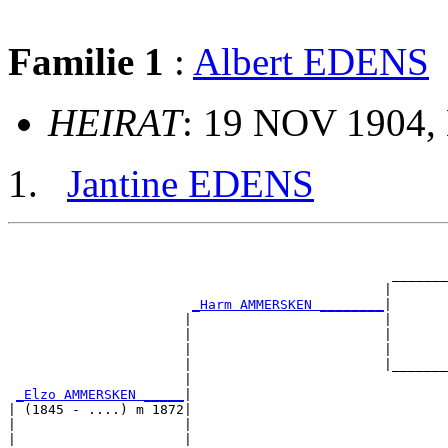
Familie 1
:
Albert EDENS
HEIRAT
: 19 NOV 1904, 
Jantine EDENS
                                                       
                                                       
                                                _______
                                               |       
_Harm AMMERSKEN ________
|

                      |                        |

                      |                        |       
                      |                        |       
                      |                        |_______
                      |                                
_Elzo AMMERSKEN _____
|

| (1845 - ....) m 1872|

|                     |                                
|                     |                                