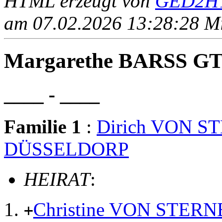
HTML erzeugt von
GED2HT
am 07.02.2026 13:28:28 Mit
Margarethe BARSS 
____ - ____
Familie 1
:
Dirich VON 
DÜSSELDORP
HEIRAT
:
Christine VON STE
+