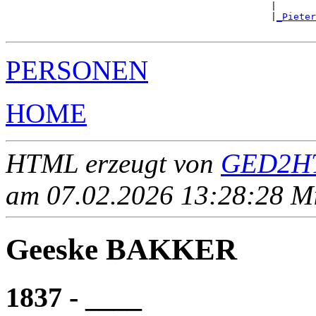
                                               |       
                                               |
_Pieter
PERSONEN
HOME
HTML erzeugt von
GED2HT
am 07.02.2026 13:28:28 Mit
Geeske BAKKER
1837 - ____