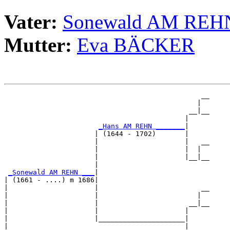
Vater:
Sonewald AM REH
Mutter:
Eva BÄCKER
                                                __

                                               |  

                                             __|__

                                            |     

_Hans AM REHN _______
|

                      | (1644 - 1702)       |

                      |                     |   __

                      |                     |  |  

                      |                     |__|__

                      |                           

_Sonewald AM REHN ___
|

| (1661 - ....) m 1686|

|                     |                         __

|                     |                        |  

|                     |                      __|__

|                     |                     |     

|                     |_____________________|

|                                           |
