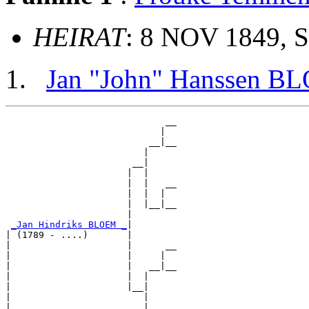
HEIRAT
: 8 NOV 1849, S
Jan "John" Hanssen 
                             __

                            |  

                          __|__

                         |     

                       __|

                      |  |

                      |  |   __

                      |  |  |  

                      |  |__|__

                      |        

_Jan Hindriks BLOEM _
|

| (1789 - ....)       |

|                     |      __

|                     |     |  

|                     |   __|__

|                     |  |     

|                     |__|

|                        |

|                        |   __
