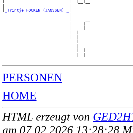
|                           |  |__|__

|                           |        

|
_Trintje FOCKEN (JANSSEN) _
|

                            |

                            |      __

                            |     |  

                            |   __|__

                            |  |     

                            |__|

                               |

                               |   __

                               |  |  

                               |__|__

PERSONEN
HOME
HTML erzeugt von
GED2HT
am 07.02.2026 13:28:28 Mit