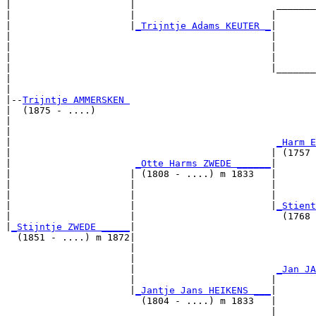
|                     |                         _______
|                     |                        |       
|                     |
_Trijntje Adams KEUTER _
|

|                                              |

|                                              |       
|                                              |       
|                                              |_______
|                                                      
|

|--
Trijntje AMMERSKEN 
|  (1875 - ....)

|                                                      
|                                                      
|                                               
_Harm E
|                                              | (1757 
|                      
_Otte Harms ZWEDE ______
|

|                     | (1808 - ....) m 1833   |

|                     |                        |       
|                     |                        |       
|                     |                        |
_Stient
|                     |                          (1768 
|
_Stijntje ZWEDE _____
|

  (1851 - ....) m 1872|

                      |                                
                      |                                
                      |                         
_Jan JA
                      |                        |       
                      |
_Jantje Jans HEIKENS ___
|

                        (1804 - ....) m 1833   |

                                               |       