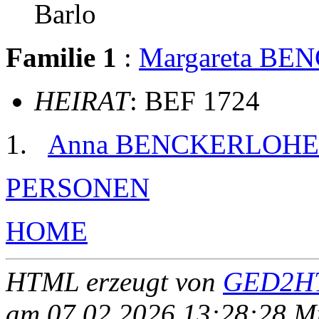
Barlo
Familie 1
:
Margareta B
HEIRAT
: BEF 1724
Anna BENCKERLOHE
PERSONEN
HOME
HTML erzeugt von
GED2HT
am 07.02.2026 13:28:28 Mit