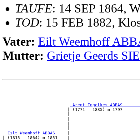
TAUFE
: 14 SEP 1864, 
TOD
: 15 FEB 1882, Klo
Vater:
Eilt Weemhoff AB
Mutter:
Grietje Geerds S
                                                       
                                                       
_Arent Engelkes ABBAS ______
                          | (1771 - 1835) m 1797       
                          |                            
                          |                            
                          |                            
                          |                            
_Eilt Weemhoff ABBAS ____
|

| (1815 - 1864) m 1851    |
