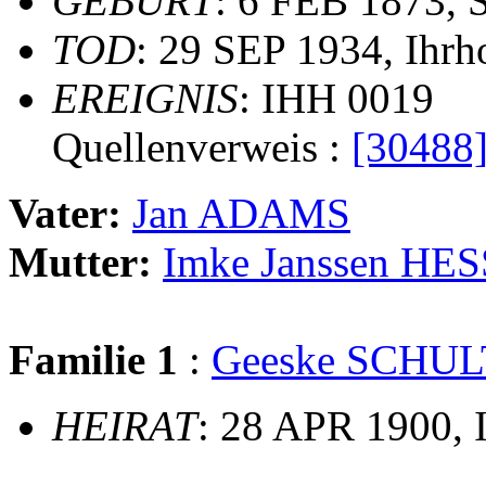
GEBURT
: 6 FEB 1873, S
TOD
: 29 SEP 1934, Ihrh
EREIGNIS
: IHH 0019
Quellenverweis :
[30488
Vater:
Jan ADAMS
Mutter:
Imke Janssen HE
Familie 1
:
Geeske SCHU
HEIRAT
: 28 APR 1900, 