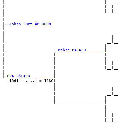
|                                           |   __

|                                           |  |  

|                                           |__|__

|                                                 

|

|--
Johan Curt AM REHN 
|  

|                                               __

|                                              |  

|                                            __|__

|                                           |     

|                      
_Mabre BÄCKER _______
|

|                     |                     |

|                     |                     |   __

|                     |                     |  |  

|                     |                     |__|__

|                     |                           

|
_Eva BÄCKER _________
|

  (1661 - ....) m 1686|

                      |                         __

                      |                        |  

                      |                      __|__

                      |                     |     

                      |_____________________|

                                            |

                                            |   __

                                            |  |  

                                            |__|__
