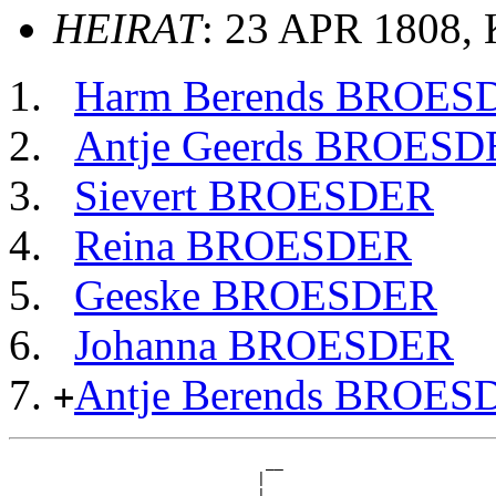
HEIRAT
: 23 APR 1808,
Harm Berends BROE
Antje Geerds BROESD
Sievert BROESDER
Reina BROESDER
Geeske BROESDER
Johanna BROESDER
Antje Berends BROES
+
                             __

                            |  

                          __|__
