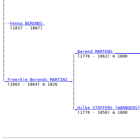
|                                                      
|                                                      
|                                                      
|

|--
Fenna BERENDS 
|  (1837 - 1887)

|                                                      
|                                                      
|                                                      
|                                                      
|                            
_Berend MARTENS __________
|                           | (1776 - 1862) m 1800     
|                           |                          
|                           |                          
|                           |                          
|                           |                          
|
_Freerkje Berends MARTINI _
|

  (1802 - 1864) m 1826      |

                            |                          
                            |                          
                            |                          
                            |                          
                            |
_Hilke STOFFERS (WARNDERS)
                              (1770 - 1858) m 1800     
                                                       
                                                       
                                                       