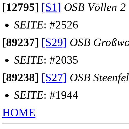
[
12795
]
[S1]
OSB Völlen 2
SEITE
: #2526
[
89237
]
[S29]
OSB Großwo
SEITE
: #2035
[
89238
]
[S27]
OSB Steenfe
SEITE
: #1944
HOME