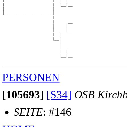
|                     |  |  |  

|                     |  |__|__

|                     |        

|_____________________|

                      |

                      |      __

                      |     |  

                      |   __|__

                      |  |     

                      |__|

                         |

                         |   __

                         |  |  

                         |__|__

PERSONEN
[
105693
]
[S34]
OSB Kirch
SEITE
: #146