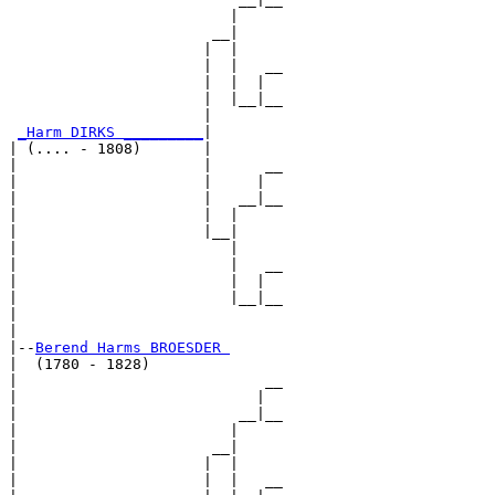
                         |     

                       __|

                      |  |

                      |  |   __

                      |  |  |  

                      |  |__|__

                      |        

_Harm DIRKS _________
|

| (.... - 1808)       |

|                     |      __

|                     |     |  

|                     |   __|__

|                     |  |     

|                     |__|

|                        |

|                        |   __

|                        |  |  

|                        |__|__

|                              

|

|--
Berend Harms BROESDER 
|  (1780 - 1828)

|                            __

|                           |  

|                         __|__

|                        |     

|                      __|

|                     |  |

|                     |  |   __
