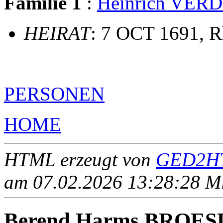
Familie 1
:
Heinrich VE
HEIRAT
: 7 OCT 1691, R
PERSONEN
HOME
HTML erzeugt von
GED2HT
am 07.02.2026 13:28:28 Mit
Berend Harms BROE