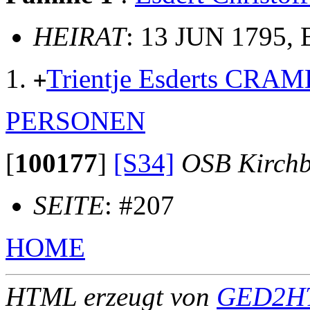
HEIRAT
: 13 JUN 1795,
Trientje Esderts CRA
+
PERSONEN
[
100177
]
[S34]
OSB Kirch
SEITE
: #207
HOME
HTML erzeugt von
GED2HT