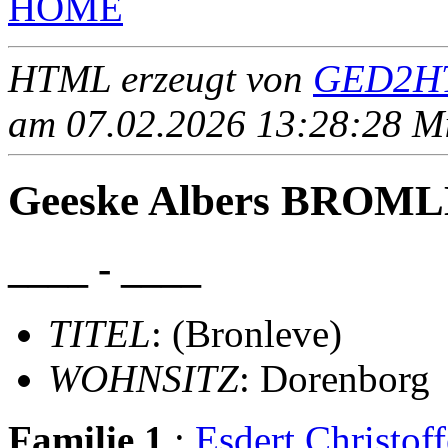
HOME
HTML erzeugt von
GED2HT
am 07.02.2026 13:28:28 Mit
Geeske Albers BROMLE
____ - ____
TITEL
: (Bronleve)
WOHNSITZ
: Dorenborg
Familie 1
:
Esdert Christ