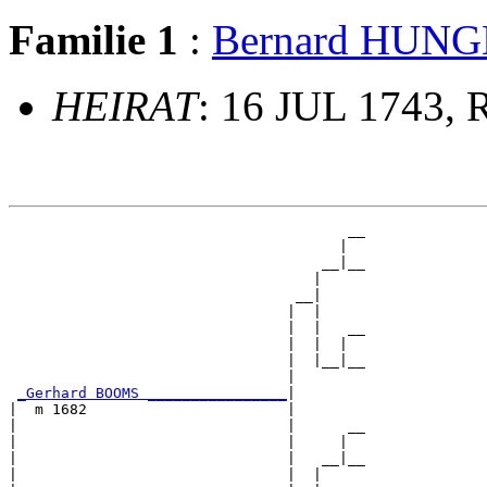
Familie 1
:
Bernard HUN
HEIRAT
: 16 JUL 1743, 
                                       __

                                      |  

                                    __|__

                                   |     

                                 __|

                                |  |

                                |  |   __

                                |  |  |  

                                |  |__|__

                                |        

_Gerhard BOOMS ________________
|

|  m 1682                       |

|                               |      __

|                               |     |  

|                               |   __|__

|                               |  |     
