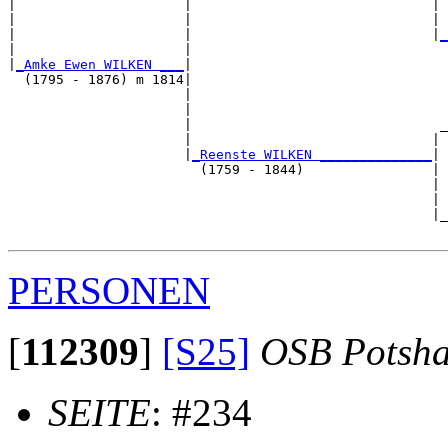
|                     |                              | 
|                     |                              | 
|                     |                              |
_
|                     |                                
|
_Amke Ewen WILKEN ___
|

  (1795 - 1876) m 1814|

                      |                                
                      |                                
                      |                               _
                      |                              | 
                      |
_Reenste WILKEN ______________
|

                        (1759 - 1844)                |

                                                     | 
                                                     | 
                                                     |_
PERSONEN
[
112309
]
[S25]
OSB Potsh
SEITE
: #234