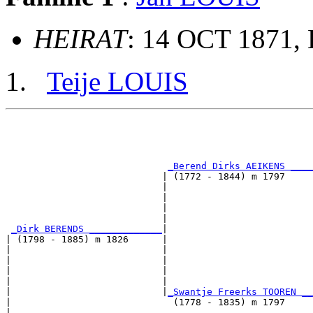
HEIRAT
: 14 OCT 1871, 
Teije LOUIS
                                                       
                                                       
                                                       
_Berend Dirks AEIKENS ____
                            | (1772 - 1844) m 1797     
                            |                          
                            |                          
                            |                          
                            |                          
_Dirk BERENDS _____________
|

| (1798 - 1885) m 1826      |

|                           |                          
|                           |                          
|                           |                          
|                           |                          
|                           |
_Swantje Freerks TOOREN __
|                             (1778 - 1835) m 1797     
|                                                      