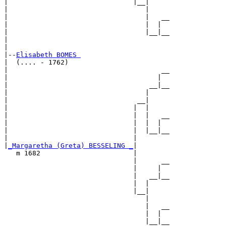
|                               |__|

|                                  |

|                                  |   __

|                                  |  |  

|                                  |__|__

|                                        

|

|--
Elisabeth BOMES 
|  (.... - 1762)

|                                      __

|                                     |  

|                                   __|__

|                                  |     

|                                __|

|                               |  |

|                               |  |   __

|                               |  |  |  

|                               |  |__|__

|                               |        

|
_Margaretha (Greta) BESSELING _
|

   m 1682                       |

                                |      __

                                |     |  

                                |   __|__

                                |  |     

                                |__|

                                   |

                                   |   __

                                   |  |  

                                   |__|__
