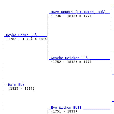
                                                       
_
                                                     | 
_Harm KORDES (HARTMANN, BUß) _
|

                      | (1736 - 1813) m 1771         |

                      |                              | 
                      |                              | 
                      |                              |
_
                      |                                
_Heyko Harms BUß ____
|

| (1782 - 1872) m 1814|

|                     |                                
|                     |                                
|                     |                               
_
|                     |                              | 
|                     |
_Gesche Heicken BUß __________
|

|                       (1752 - 1812) m 1771         |

|                                                    | 
|                                                    | 
|                                                    |
_
|                                                      
|

|--
Harm BUß 
|  (1825 - 1917)

|                                                      
|                                                      
|                                                     
_
|                                                    | 
|                      
_Eve Wilken BUSS _____________
|

|                     | (1751 - 1833)                |
