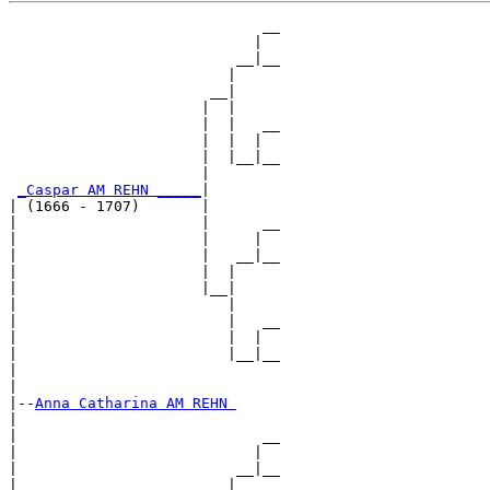
                             __

                            |  

                          __|__

                         |     

                       __|

                      |  |

                      |  |   __

                      |  |  |  

                      |  |__|__

                      |        

_Caspar AM REHN _____
|

| (1666 - 1707)       |

|                     |      __

|                     |     |  

|                     |   __|__

|                     |  |     

|                     |__|

|                        |

|                        |   __

|                        |  |  

|                        |__|__

|                              

|

|--
Anna Catharina AM REHN 
|  

|                            __

|                           |  

|                         __|__

|                        |     
