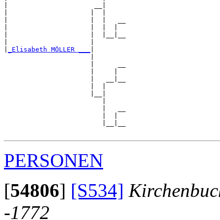
|                      __|

|                     |  |

|                     |  |   __

|                     |  |  |  

|                     |  |__|__

|                     |        

|
_Elisabeth MÖLLER ___
|

                      |

                      |      __

                      |     |  

                      |   __|__

                      |  |     

                      |__|

                         |

                         |   __

                         |  |  

                         |__|__

PERSONEN
[
54806
]
[S534]
Kirchenbuc
-1772