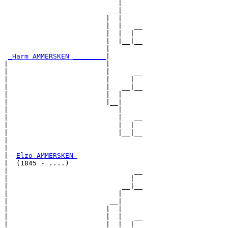
                            |     

                          __|

                         |  |

                         |  |   __

                         |  |  |  

                         |  |__|__

                         |        

_Harm AMMERSKEN ________
|

|                        |

|                        |      __

|                        |     |  

|                        |   __|__

|                        |  |     

|                        |__|

|                           |

|                           |   __

|                           |  |  

|                           |__|__

|                                 

|

|--
Elzo AMMERSKEN 
|  (1845 - ....)

|                               __

|                              |  

|                            __|__

|                           |     

|                         __|

|                        |  |

|                        |  |   __

|                        |  |  |  
