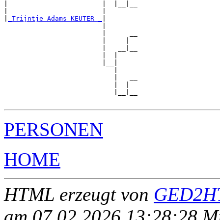
|                        |  |__|__

|                        |        

|
_Trijntje Adams KEUTER _
|

                         |

                         |      __

                         |     |  

                         |   __|__

                         |  |     

                         |__|

                            |

                            |   __

                            |  |  

                            |__|__

PERSONEN
HOME
HTML erzeugt von
GED2HT
am 07.02.2026 13:28:28 Mit