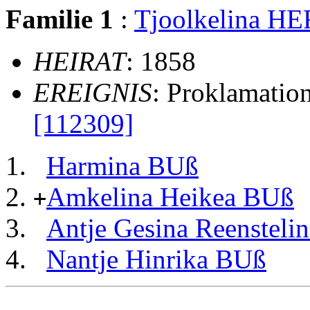
Familie 1
:
Tjoolkelina H
HEIRAT
: 1858
EREIGNIS
: Proklamatio
[112309]
Harmina BUß
Amkelina Heikea BUß
+
Antje Gesina Reensteli
Nantje Hinrika BUß