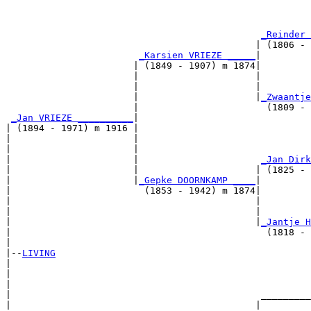
                                                       
_Reinder 
                                             | (1806 - 
_Karsien VRIEZE _____
|

                       | (1849 - 1907) m 1874|

                       |                     |         
                       |                     |         
                       |                     |
_Zwaantje
                       |                       (1809 - 
_Jan VRIEZE __________
|

| (1894 - 1971) m 1916 |

|                      |                               
|                      |                               
|                      |                      
_Jan Dirk
|                      |                     | (1825 - 
|                      |
_Gepke DOORNKAMP ____
|

|                        (1853 - 1942) m 1874|

|                                            |         
|                                            |         
|                                            |
_Jantje H
|                                              (1818 - 
|

|--
LIVING
|  

|                                                      
|                                                      
|                                             _________
|                                            |         