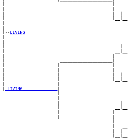
|                                           |

|                                           |   __

|                                           |  |  

|                                           |__|__

|                                                 

|

|--
LIVING
|  

|                                               __

|                                              |  

|                                            __|__

|                                           |     

|                      _____________________|

|                     |                     |

|                     |                     |   __

|                     |                     |  |  

|                     |                     |__|__

|                     |                           

|
_LIVING______________
|

                      |

                      |                         __

                      |                        |  

                      |                      __|__

                      |                     |     

                      |_____________________|

                                            |

                                            |   __

                                            |  |  

                                            |__|__
