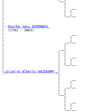
|                           |__|

|                              |

|                              |   __

|                              |  |  

|                              |__|__

|                                    

|

|--
Duurke Jans DOORNBOS 
|  (1792 - 1863)

|                                  __

|                                 |  

|                               __|__

|                              |     

|                            __|

|                           |  |

|                           |  |   __

|                           |  |  |  

|                           |  |__|__

|                           |        

|
_Grietje Alberts HAZEKAMP _
|

                            |

                            |      __

                            |     |  

                            |   __|__

                            |  |     

                            |__|

                               |

                               |   __

                               |  |  

                               |__|__
