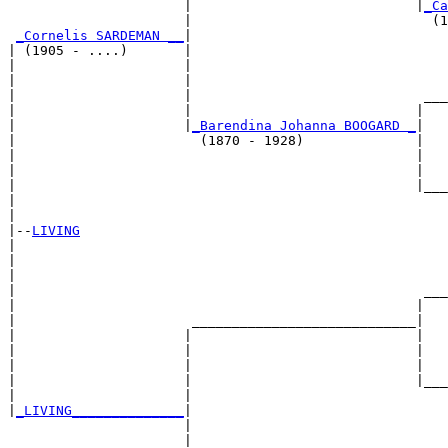
                      |                            |
_Ca
                      |                              (1
_Cornelis SARDEMAN __
|

| (1905 - ....)       |

|                     |                                
|                     |                                
|                     |                             ___
|                     |                            |   
|                     |
_Barendina Johanna BOOGARD _
|

|                       (1870 - 1928)              |

|                                                  |   
|                                                  |   
|                                                  |___
|                                                      
|

|--
LIVING
|  

|                                                      
|                                                      
|                                                   ___
|                                                  |   
|                      ____________________________|

|                     |                            |

|                     |                            |   
|                     |                            |   
|                     |                            |___
|                     |                                
|
_LIVING______________
|

                      |

                      |                                