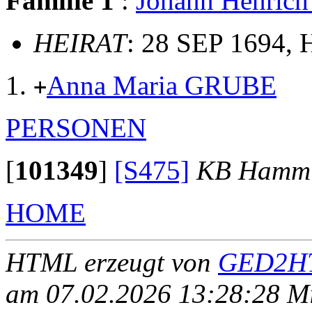
Familie 1
:
Johann Henri
HEIRAT
: 28 SEP 1694, 
Anna Maria GRUBE
+
PERSONEN
[
101349
]
[S475]
KB Hamm 
HOME
HTML erzeugt von
GED2HT
am 07.02.2026 13:28:28 Mit