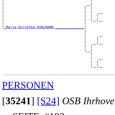
|                                          |     

|                                        __|

|                                       |  |

|                                       |  |   __

|                                       |  |  |  

|                                       |  |__|__

|                                       |        

|
_Maria Dorothea KUHLMANN ______________
|

                                        |

                                        |      __

                                        |     |  

                                        |   __|__

                                        |  |     

                                        |__|

                                           |

                                           |   __

                                           |  |  

                                           |__|__

PERSONEN
[
35241
]
[S24]
OSB Ihrhove