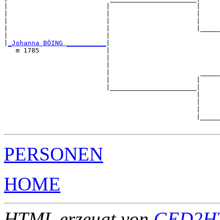
|                         |                      |

|                         |                      |     
|                         |                      |     
|                         |                      |_____
|                         |                            
|
_Johanna BÖING __________
|

   m 1785                 |

                          |                            
                          |                            
                          |                       _____
                          |                      |     
                          |______________________|

                                                 |

                                                 |     
                                                 |     
                                                 |_____
PERSONEN
HOME
HTML erzeugt von
GED2HT