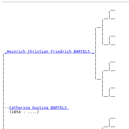
                                               __

                                              |  

                                            __|__

                                           |     

                                         __|

                                        |  |

                                        |  |   __

                                        |  |  |  

                                        |  |__|__

                                        |        

_Heinrich Christian Friedrich BARTELS _
|

|                                       |

|                                       |      __

|                                       |     |  

|                                       |   __|__

|                                       |  |     

|                                       |__|

|                                          |

|                                          |   __

|                                          |  |  

|                                          |__|__

|                                                

|

|--
Catharina Gustina BARTELS 
|  (1854 - ....)

|                                              __

|                                             |  

|                                           __|__
