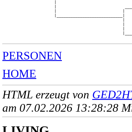
                      |                                
                      |                             ___
                      |                            |   
                      |____________________________|

                                                   |

                                                   |   
                                                   |   
                                                   |___
PERSONEN
HOME
HTML erzeugt von
GED2HT
am 07.02.2026 13:28:28 Mit
LIVING