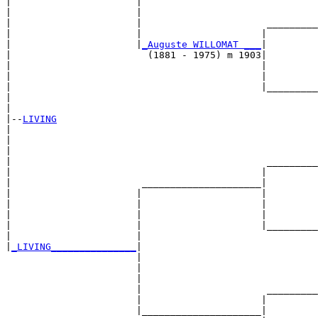
|                      |                               
|                      |                               
|                      |                      _________
|                      |                     |         
|                      |
_Auguste WILLOMAT ___
|

|                        (1881 - 1975) m 1903|

|                                            |         
|                                            |         
|                                            |_________
|                                                      
|

|--
LIVING
|  

|                                                      
|                                                      
|                                             _________
|                                            |         
|                       _____________________|

|                      |                     |

|                      |                     |         
|                      |                     |         
|                      |                     |_________
|                      |                               
|
_LIVING_______________
|

                       |

                       |                               
                       |                               
                       |                      _________
                       |                     |         
                       |_____________________|
