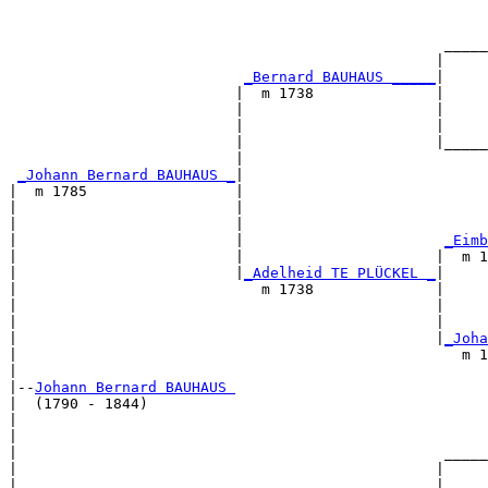
                                                       
                                                       
                                                  _____
                                                 |     
_Bernard BAUHAUS _____
|

                          |  m 1738              |

                          |                      |     
                          |                      |     
                          |                      |_____
                          |                            
_Johann Bernard BAUHAUS _
|

|  m 1785                 |

|                         |                            
|                         |                            
|                         |                       
_Eimb
|                         |                      |  m 1
|                         |
_Adelheid TE PLÜCKEL _
|

|                            m 1738              |

|                                                |     
|                                                |     
|                                                |
_Joha
|                                                   m 1
|

|--
Johann Bernard BAUHAUS 
|  (1790 - 1844)

|                                                      
|                                                      
|                                                 _____
|                                                |     
|                          ______________________|
