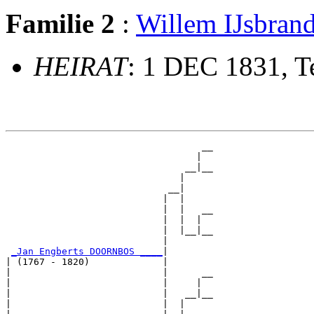
Familie 2
:
Willem IJsbr
HEIRAT
: 1 DEC 1831, Te
                                   __

                                  |  

                                __|__

                               |     

                             __|

                            |  |

                            |  |   __

                            |  |  |  

                            |  |__|__

                            |        

_Jan Engberts DOORNBOS ____
|

| (1767 - 1820)             |

|                           |      __

|                           |     |  

|                           |   __|__

|                           |  |     
