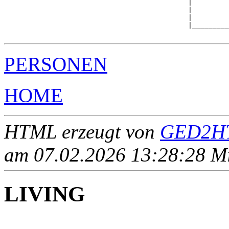
                                             |

                                             |         
                                             |         
                                             |_________
PERSONEN
HOME
HTML erzeugt von
GED2HT
am 07.02.2026 13:28:28 Mit
LIVING
____ - ____