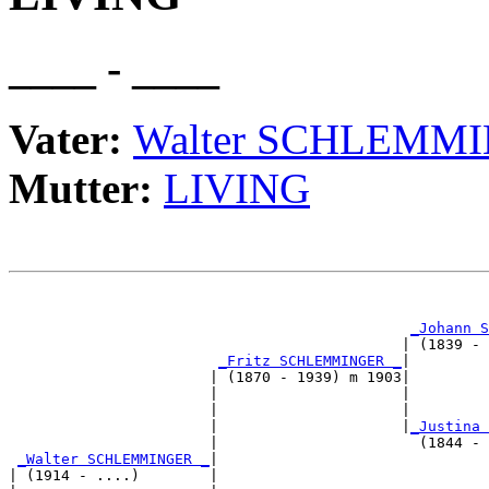
____ - ____
Vater:
Walter SCHLEMM
Mutter:
LIVING
                                                       
_Johann S
                                             | (1839 - 
_Fritz SCHLEMMINGER _
|

                       | (1870 - 1939) m 1903|

                       |                     |         
                       |                     |         
                       |                     |
_Justina 
                       |                       (1844 - 
_Walter SCHLEMMINGER _
|

| (1914 - ....)        |
