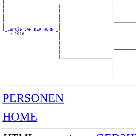
|                       _____________________|

|                      |                     |

|                      |                     |         
|                      |                     |         
|                      |                     |_________
|                      |                               
|
_Jantje VAN DER HORN _
|

   m 1916              |

                       |                               
                       |                               
                       |                      _________
                       |                     |         
                       |_____________________|

                                             |

                                             |         
                                             |         
                                             |_________
PERSONEN
HOME