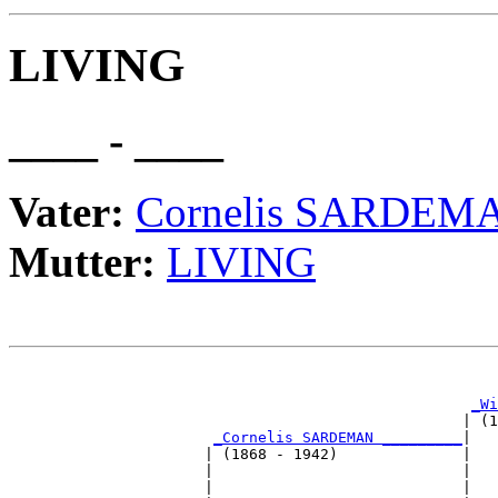
LIVING
____ - ____
Vater:
Cornelis SARDEM
Mutter:
LIVING
                                                       
_Wi
                                                   | (1
_Cornelis SARDEMAN _________
|

                      | (1868 - 1942)              |

                      |                            |   
                      |                            |   