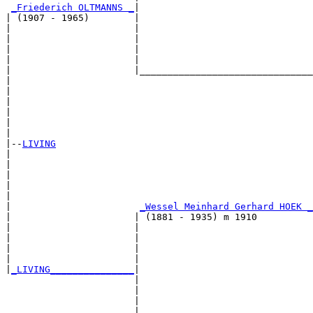
_Friederich OLTMANNS _
|

| (1907 - 1965)        |

|                      |                               
|                      |                               
|                      |                               
|                      |                               
|                      |_______________________________
|                                                      
|                                                      
|                                                      
|                                                      
|                                                      
|

|--
LIVING
|  

|                                                      
|                                                      
|                                                      
|                                                      
|                       
_Wessel Meinhard Gerhard HOEK _
|                      | (1881 - 1935) m 1910          
|                      |                               
|                      |                               
|                      |                               
|                      |                               
|
_LIVING_______________
|

                       |

                       |                               
                       |                               
                       |                               