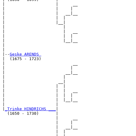
|                     |      __

|                     |     |  

|                     |   __|__

|                     |  |     

|                     |__|

|                        |

|                        |   __

|                        |  |  

|                        |__|__

|                              

|

|--
Geske ARENDS 
|  (1675 - 1723)

|                            __

|                           |  

|                         __|__

|                        |     

|                      __|

|                     |  |

|                     |  |   __

|                     |  |  |  

|                     |  |__|__

|                     |        

|
_Trinke HINDRICHS ___
|

  (1650 - 1730)       |

                      |      __

                      |     |  

                      |   __|__

                      |  |     
