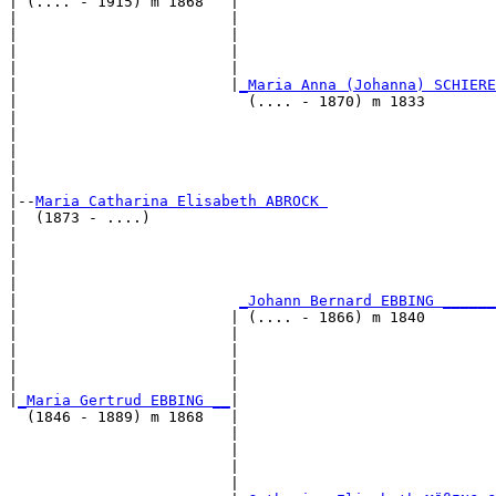
| (.... - 1915) m 1868   |

|                        |                             
|                        |                             
|                        |                             
|                        |                             
|                        |
_Maria Anna (Johanna) SCHIERE
|                          (.... - 1870) m 1833        
|                                                      
|                                                      
|                                                      
|                                                      
|

|--
Maria Catharina Elisabeth ABROCK 
|  (1873 - ....)

|                                                      
|                                                      
|                                                      
|                                                      
|                         
_Johann Bernard EBBING ______
|                        | (.... - 1866) m 1840        
|                        |                             
|                        |                             
|                        |                             
|                        |                             
|
_Maria Gertrud EBBING __
|

  (1846 - 1889) m 1868   |

                         |                             
                         |                             
                         |                             
                         |                             