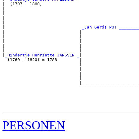
|  (1797 - 1860)

|                                                      
|                                                      
|                                                      
|                                                      
|                               
_Jan Gerds POT ________
|                              |                       
|                              |                       
|                              |                       
|                              |                       
|                              |                       
|
_Hindertje Henriette JANSSEN _
|

  (1760 - 1820) m 1788         |

                               |                       
                               |                       
                               |                       
                               |                       
                               |_______________________
                                                       
                                                       
                                                       
                                                       
PERSONEN