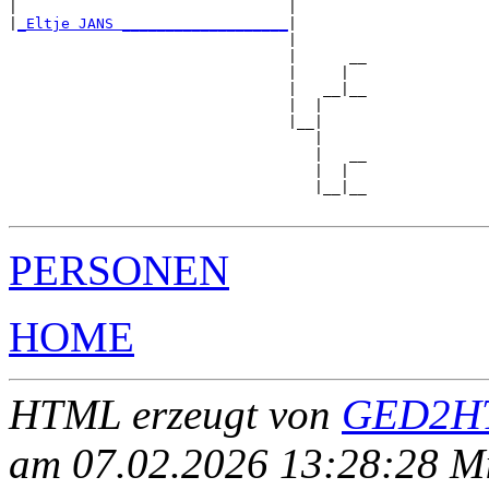
|                               |        

|
_Eltje JANS ___________________
|

                                |

                                |      __

                                |     |  

                                |   __|__

                                |  |     

                                |__|

                                   |

                                   |   __

                                   |  |  

                                   |__|__

PERSONEN
HOME
HTML erzeugt von
GED2HT
am 07.02.2026 13:28:28 Mit