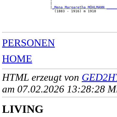
                       |                               
                       |
_Mena Margaretha MÖHLMANN _____
                         (1883 - 1916) m 1910          
                                                       
                                                       
                                                       
PERSONEN
HOME
HTML erzeugt von
GED2HT
am 07.02.2026 13:28:28 Mit
LIVING