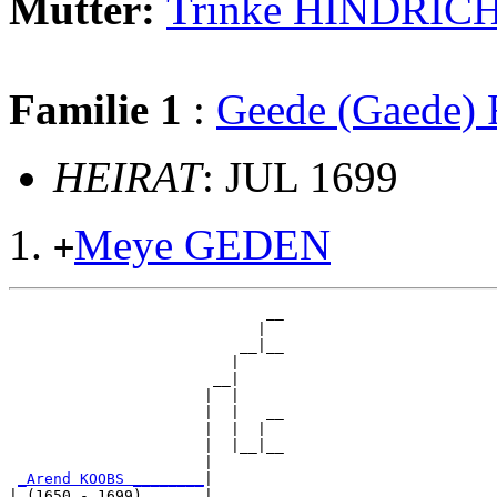
Mutter:
Trinke HINDRIC
Familie 1
:
Geede (Gaede
HEIRAT
: JUL 1699
Meye GEDEN
+
                             __

                            |  

                          __|__

                         |     

                       __|

                      |  |

                      |  |   __

                      |  |  |  

                      |  |__|__

                      |        

_Arend KOOBS ________
|

| (1650 - 1699)       |
