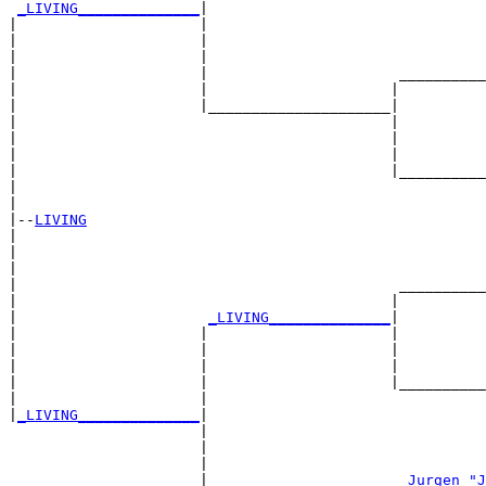
_LIVING______________
|

|                     |

|                     |                                
|                     |                                
|                     |                      __________
|                     |                     |          
|                     |_____________________|

|                                           |

|                                           |          
|                                           |          
|                                           |__________
|                                                      
|

|--
LIVING
|  

|                                                      
|                                                      
|                                            __________
|                                           |          
|                      
_LIVING______________
|

|                     |                     |

|                     |                     |          
|                     |                     |          
|                     |                     |__________
|                     |                                
|
_LIVING______________
|

                      |

                      |                                
                      |                                
                      |                      
_Jurgen "J