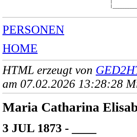
                                            |          
                                            |__________
PERSONEN
HOME
HTML erzeugt von
GED2HT
am 07.02.2026 13:28:28 Mit
Maria Catharina Elis
3 JUL 1873 - ____