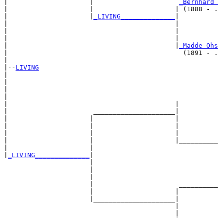
|                     |                      
_Bernhard 
|                     |                     | (1888 - .
|                     |
_LIVING______________
|

|                                           |

|                                           |          
|                                           |          
|                                           |
_Madde Ohs
|                                             (1891 - .
|

|--
LIVING
|  

|                                                      
|                                                      
|                                            __________
|                                           |          
|                      _____________________|

|                     |                     |

|                     |                     |          
|                     |                     |          
|                     |                     |__________
|                     |                                
|
_LIVING______________
|

                      |

                      |                                
                      |                                
                      |                      __________
                      |                     |          
                      |_____________________|

                                            |

                                            |          