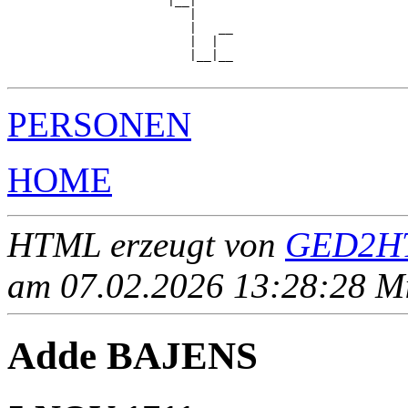
                      |__|

                         |

                         |   __

                         |  |  

                         |__|__

PERSONEN
HOME
HTML erzeugt von
GED2HT
am 07.02.2026 13:28:28 Mit
Adde BAJENS