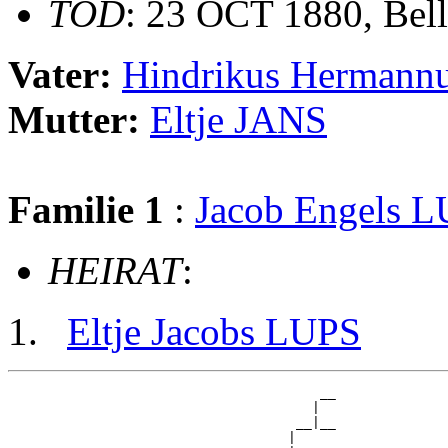
TOD
: 23 OCT 1880, Bel
Vater:
Hindrikus Herman
Mutter:
Eltje JANS
Familie 1
:
Jacob Engels 
HEIRAT
:
Eltje Jacobs LUPS
                                       __

                                      |  

                                    __|__

                                   |     
