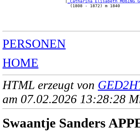
                         |
_Catharina Elisabeth MÖßING G
                           (1808 - 1872) m 1840        
                                                       
                                                       
                                                       
PERSONEN
HOME
HTML erzeugt von
GED2HT
am 07.02.2026 13:28:28 Mit
Swaantje Sanders A