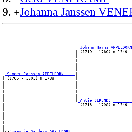
Johanna Janssen VE
+
                                                       
                                                       
                                                       
_Johann Harms APPELDORN
                               | (1719 - 1780) m 1749  
                               |                       
                               |                       
                               |                       
                               |                       
_Sander Janssen APPELDORN ____
|

| (1765 - 1801) m 1788         |

|                              |                       
|                              |                       
|                              |                       
|                              |                       
|                              |
_Antje BERENDS ________
|                                (1716 - 1798) m 1749  
|                                                      
|                                                      
|                                                      
|                                                      
|

|--
Swaantje Sanders APPELDORN 