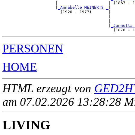
                      |                     | (1867 - 1
                      |
_Annabelle MEINERTS _
|

                        (1920 - 1977)       |

                                            |          
                                            |          
                                            |
_Jannetta 
PERSONEN
HOME
HTML erzeugt von
GED2HT
am 07.02.2026 13:28:28 Mit
LIVING