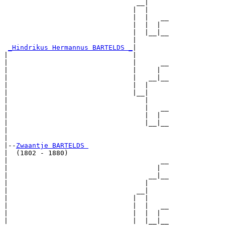
                                 __|

                                |  |

                                |  |   __

                                |  |  |  

                                |  |__|__

                                |        

_Hindrikus Hermannus BARTELDS _
|

|                               |

|                               |      __

|                               |     |  

|                               |   __|__

|                               |  |     

|                               |__|

|                                  |

|                                  |   __

|                                  |  |  

|                                  |__|__

|                                        

|

|--
Zwaantje BARTELDS 
|  (1802 - 1880)

|                                      __

|                                     |  

|                                   __|__

|                                  |     

|                                __|

|                               |  |

|                               |  |   __

|                               |  |  |  

|                               |  |__|__
