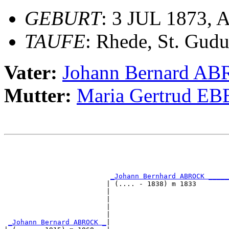
GEBURT
: 3 JUL 1873, A
TAUFE
: Rhede, St. Gudu
Vater:
Johann Bernard A
Mutter:
Maria Gertrud E
                                                       
                                                       
_Johann Bernhard ABROCK _____
                         | (.... - 1838) m 1833        
                         |                             
                         |                             
                         |                             
                         |                             
_Johann Bernard ABROCK _
|
