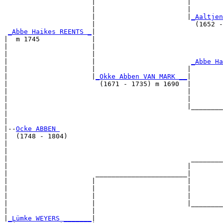
                      |                       |        
                      |                       |        
                      |                       |
_Aaltjen
                      |                         (1652 -
_Abbe Haikes REENTS _
|

|  m 1745             |

|                     |                                
|                     |                                
|                     |                        
_Abbe Ha
|                     |                       |        
|                     |
_Okke Abben VAN MARK __
|

|                       (1671 - 1735) m 1690  |

|                                             |        
|                                             |        
|                                             |________
|                                                      
|

|--
Ocke ABBEN 
|  (1748 - 1804)

|                                                      
|                                                      
|                                              ________
|                                             |        
|                      _______________________|

|                     |                       |

|                     |                       |        
|                     |                       |        
|                     |                       |________
|                     |                                
|
_Lümke WEYERS _______
|
