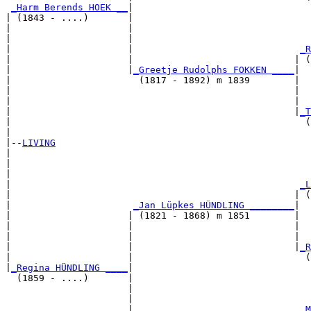
_Harm Berends HOEK __
|

| (1843 - ....)       |

|                     |                                
|                     |                                
|                     |                              
_R
|                     |                             | (
|                     |
_Greetje Rudolphs FOKKEN ____
|

|                       (1817 - 1892) m 1839        |

|                                                   |  
|                                                   |  
|                                                   |
_T
|                                                     (
|

|--
LIVING
|  

|                                                      
|                                                      
|                                                    
_L
|                                                   | (
|                      
_Jan Lüpkes HÜNDLING ________
|

|                     | (1821 - 1868) m 1851        |

|                     |                             |  
|                     |                             |  
|                     |                             |
_R
|                     |                               (
|
_Regina HÜNDLING ____
|

  (1859 - ....)       |

                      |                                
                      |                                
                      |                              
_M