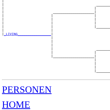
|                                                      
|                                               _______
|                                              |       
|                         _____________________|

|                        |                     |

|                        |                     |       
|                        |                     |       
|                        |                     |_______
|                        |                             
|
_LIVING_________________
|

                         |

                         |                             
                         |                             
                         |                      _______
                         |                     |       
                         |_____________________|

                                               |

                                               |       
                                               |       
                                               |_______
PERSONEN
HOME