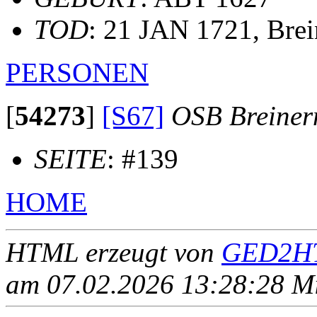
TOD
: 21 JAN 1721, Bre
PERSONEN
[
54273
]
[S67]
OSB Breine
SEITE
: #139
HOME
HTML erzeugt von
GED2HT
am 07.02.2026 13:28:28 Mit