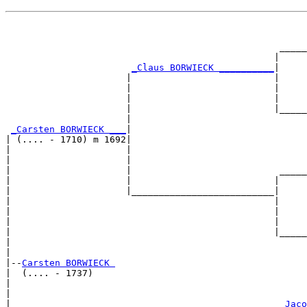
                                                       
                                                       
                                                  _____
                                                 |     
_Claus BORWIECK __________
|

                      |                          |

                      |                          |     
                      |                          |     
                      |                          |_____
                      |                                
_Carsten BORWIECK ___
|

| (.... - 1710) m 1692|

|                     |                                
|                     |                                
|                     |                           _____
|                     |                          |     
|                     |__________________________|

|                                                |

|                                                |     
|                                                |     
|                                                |_____
|                                                      
|

|--
Carsten BORWIECK 
|  (.... - 1737)

|                                                      
|                                                      
|                                                 
_Jaco