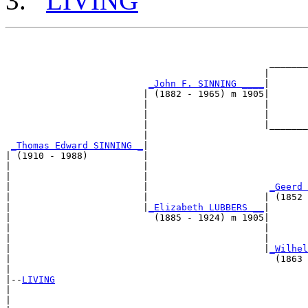
LIVING
                                                       
                                                       
                                                _______
                                               |       
_John F. SINNING ____
|

                         | (1882 - 1965) m 1905|

                         |                     |       
                         |                     |       
                         |                     |_______
                         |                             
_Thomas Edward SINNING _
|

| (1910 - 1988)          |

|                        |                             
|                        |                             
|                        |                      
_Geerd 
|                        |                     | (1852 
|                        |
_Elizabeth LUBBERS __
|

|                          (1885 - 1924) m 1905|

|                                              |       
|                                              |       
|                                              |
_Wilhel
|                                                (1863 
|

|--
LIVING
|  

|                                                      