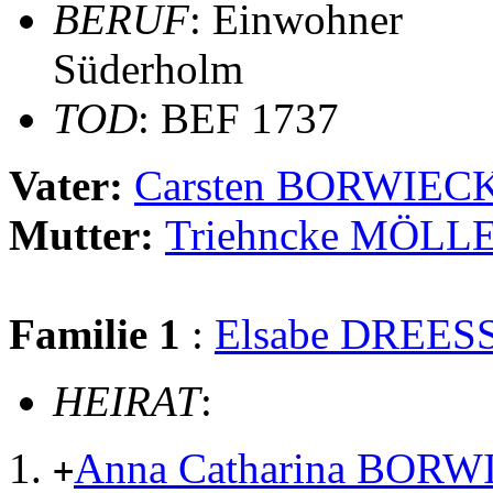
BERUF
: Einwohner
Süderholm
TOD
: BEF 1737
Vater:
Carsten BORWIEC
Mutter:
Triehncke MÖLL
Familie 1
:
Elsabe DREES
HEIRAT
:
Anna Catharina BOR
+