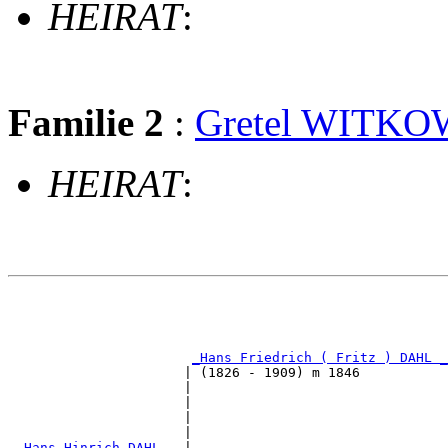
HEIRAT
:
Familie 2
:
Gretel WITKO
HEIRAT
:
                                                       
                                                       
_Hans Friedrich ( Fritz ) DAHL _
                      | (1826 - 1909) m 1846           
                      |                                
                      |                                
                      |                                
                      |                                
_Hans Hinrich DAHL __
|
