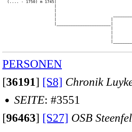
  (.... - 1750) m 1745|

                      |                                
                      |                                
                      |                        ________
                      |                       |        
                      |_______________________|

                                              |

                                              |        
                                              |        
                                              |________
PERSONEN
[
36191
]
[S8]
Chronik Luyk
SEITE
: #3551
[
96463
]
[S27]
OSB Steenfe