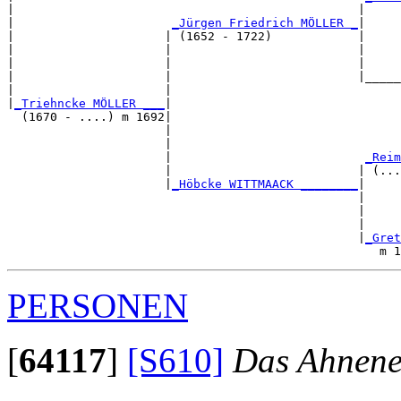
|                                                |     
|                      
_Jürgen Friedrich MÖLLER _
|

|                     | (1652 - 1722)            |

|                     |                          |     
|                     |                          |     
|                     |                          |_____
|                     |                                
|
_Triehncke MÖLLER ___
|

  (1670 - ....) m 1692|

                      |                                
                      |                                
                      |                           
_Reim
                      |                          | (...
                      |
_Höbcke WITTMAACK ________
|

                                                 |

                                                 |     
                                                 |     
                                                 |
_Gret
PERSONEN
[
64117
]
[S610]
Das Ahnene