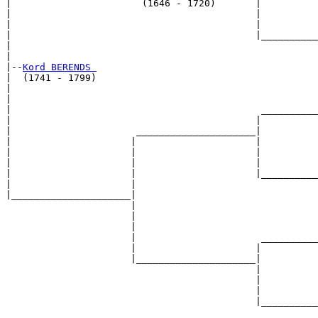
|                       (1646 - 1720)       |

|                                           |          
|                                           |          
|                                           |__________
|                                                      
|

|--
Kord BERENDS 
|  (1741 - 1799)

|                                                      
|                                                      
|                                            __________
|                                           |          
|                      _____________________|

|                     |                     |

|                     |                     |          
|                     |                     |          
|                     |                     |__________
|                     |                                
|_____________________|

                      |

                      |                                
                      |                                
                      |                      __________
                      |                     |          
                      |_____________________|

                                            |

                                            |          
                                            |          
                                            |__________