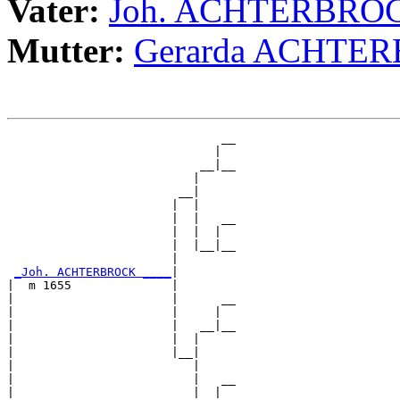
Vater:
Joh. ACHTERBRO
Mutter:
Gerarda ACHTE
                              __

                             |  

                           __|__

                          |     

                        __|

                       |  |

                       |  |   __

                       |  |  |  

                       |  |__|__

                       |        

_Joh. ACHTERBROCK ____
|

|  m 1655              |

|                      |      __

|                      |     |  

|                      |   __|__

|                      |  |     

|                      |__|

|                         |

|                         |   __

|                         |  |  
