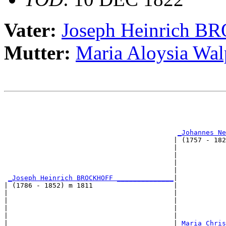
Vater:
Joseph Heinrich 
Mutter:
Maria Aloysia 
                                                       
                                                       
_Johannes Ne
                                          | (1757 - 182
                                          |            
                                          |            
                                          |            
                                          |            
_Joseph Heinrich BROCKHOFF ______________
|

| (1786 - 1852) m 1811                    |

|                                         |            
|                                         |            
|                                         |            
|                                         |            
|                                         |
_Maria Chris