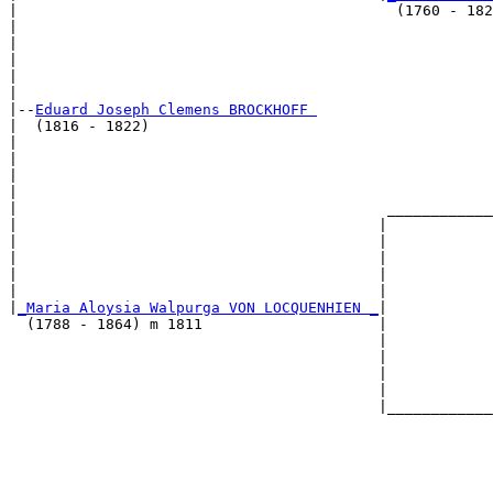
|                                           (1760 - 182
|                                                      
|                                                      
|                                                      
|                                                      
|

|--
Eduard Joseph Clemens BROCKHOFF 
|  (1816 - 1822)

|                                                      
|                                                      
|                                                      
|                                                      
|                                          ____________
|                                         |            
|                                         |            
|                                         |            
|                                         |            
|                                         |            
|
_Maria Aloysia Walpurga VON LOCQUENHIEN _
|

  (1788 - 1864) m 1811                    |

                                          |            
                                          |            
                                          |            
                                          |            
                                          |____________
                                                       
                                                       
                                                       
                                                       