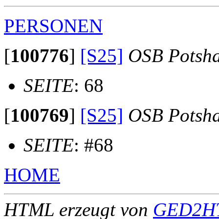
PERSONEN
[
100776
]
[S25]
OSB Potsh
SEITE
: 68
[
100769
]
[S25]
OSB Potsh
SEITE
: #68
HOME
HTML erzeugt von
GED2HT