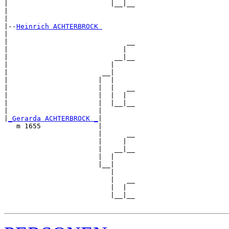
|                         |__|__

|                               

|

|--
Heinrich ACHTERBROCK 
|  

|                             __

|                            |  

|                          __|__

|                         |     

|                       __|

|                      |  |

|                      |  |   __

|                      |  |  |  

|                      |  |__|__

|                      |        

|
_Gerarda ACHTERBROCK _
|

   m 1655              |

                       |      __

                       |     |  

                       |   __|__

                       |  |     

                       |__|

                          |

                          |   __

                          |  |  

                          |__|__
