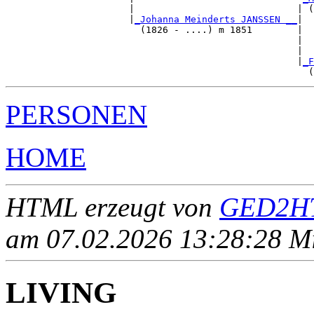
                      |                             | (
                      |
_Johanna Meinderts JANSSEN __
|

                        (1826 - ....) m 1851        |

                                                    |  
                                                    |  
                                                    |
_F
PERSONEN
HOME
HTML erzeugt von
GED2HT
am 07.02.2026 13:28:28 Mit
LIVING