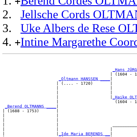
Berend Cordes OLTM
+
Jellsche Cords OLTM
Uke Albers de Rese 
Intine Margarethe Co
+
                                                       
                                                       
_Hans JÜRG
                                            | (1604 - 1
_Oltmann HANSSEN ____
|

                      | (.... - 1720)       |

                      |                     |          
                      |                     |          
                      |                     |
_Haike OLT
                      |                       (1604 - 1
_Berend OLTMANNS ____
|

| (1688 - 1753)       |

|                     |                                
|                     |                                
|                     |                      __________
|                     |                     |          
|                     |
_Ide Maria BERENDS __
|
