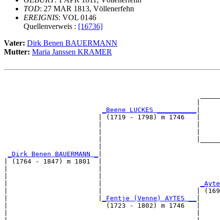
TOD
: 27 MAR 1813, Völlenerfehn
EREIGNIS
: VOL 0146
Quellenverweis :
[16736]
Vater:
Dirk Benen BAUERMANN
Mutter:
Maria Janssen KRAMER
                                                       
                                                       
                                                  _____
                                                 |     
_Beene LUCKES __________
|

                        | (1719 - 1798) m 1746   |

                        |                        |     
                        |                        |     
                        |                        |_____
                        |                              
_Dirk Benen BAUERMANN _
|

| (1764 - 1847) m 1801  |

|                       |                              
|                       |                              
|                       |                         
_Ayte
|                       |                        | (169
|                       |
_Fentje (Venne) AYTES __
|

|                         (1723 - 1802) m 1746   |

|                                                |     