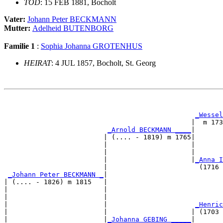
TOD
: 15 FEB 1881, Bocholt
Vater:
Johann Peter BECKMANN
Mutter:
Adelheid BUTENBORG
Familie 1
:
Sophia Johanna GROTENHUS
HEIRAT
: 4 JUL 1857, Bocholt, St. Georg
                                                       
_Wessel
                                               |  m 173
_Arnold BECKMANN ____
|

                         | (.... - 1819) m 1765|

                         |                     |       
                         |                     |       
                         |                     |
_Anna I
                         |                       (1716 
_Johann Peter BECKMANN _
|

| (.... - 1826) m 1815   |

|                        |                             
|                        |                             
|                        |                      
_Henric
|                        |                     | (1703 
|                        |
_Johanna GEBING _____
|
