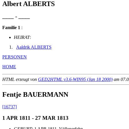
Albert ALBERTS
____ - ____
Familie 1
:
HEIRAT
:
Aaldrik ALBERTS
PERSONEN
HOME
HTML erzeugt von
GED2HTML v3.6-WIN95 (Jan 18 2000)
am 07.02
Fentje BAUERMANN
[16737]
1 APR 1811 - 27 MAR 1813
GEBURT
: 1 APR 1811, Völlenerfehn