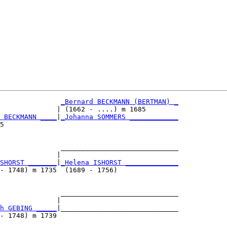
_Bernard BECKMANN (BERTMAN) _
              | (1662 - ....) m 1685        

 BECKMANN ____
|
_Johanna SOMMERS ____________
5                                           

               _____________________________

              |                             

SHORST _______
|
_Helena ISHORST _____________
- 1748) m 1735  (1689 - 1756)               

               _____________________________

              |                             

h GEBING _____
|_____________________________

- 1748) m 1739                              
