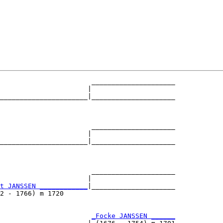
                       _____________________

                      |                     

______________________|_____________________

                                            

                       _____________________

                      |                     

______________________|_____________________

                                            

                       _____________________

                      |                     

t JANSSEN ____________
|_____________________

2 - 1766) m 1720                            

                       
_Focke JANSSEN ______