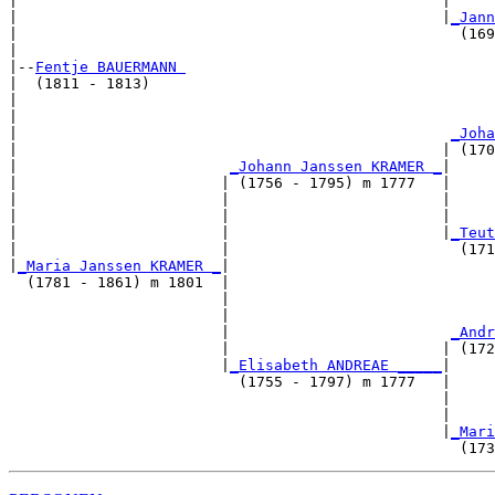
|                                                |     
|                                                |
_Jann
|                                                  (169
|

|--
Fentje BAUERMANN 
|  (1811 - 1813)

|                                                      
|                                                      
|                                                 
_Joha
|                                                | (170
|                        
_Johann Janssen KRAMER _
|

|                       | (1756 - 1795) m 1777   |

|                       |                        |     
|                       |                        |     
|                       |                        |
_Teut
|                       |                          (171
|
_Maria Janssen KRAMER _
|

  (1781 - 1861) m 1801  |

                        |                              
                        |                              
                        |                         
_Andr
                        |                        | (172
                        |
_Elisabeth ANDREAE _____
|

                          (1755 - 1797) m 1777   |

                                                 |     
                                                 |     
                                                 |
_Mari