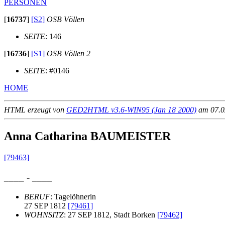
PERSONEN
[
16737
]
[S2]
OSB Völlen
SEITE
: 146
[
16736
]
[S1]
OSB Völlen 2
SEITE
: #0146
HOME
HTML erzeugt von
GED2HTML v3.6-WIN95 (Jan 18 2000)
am 07.02
Anna Catharina BAUMEISTER
[79463]
____ - ____
BERUF
: Tagelöhnerin
27 SEP 1812
[79461]
WOHNSITZ
: 27 SEP 1812, Stadt Borken
[79462]