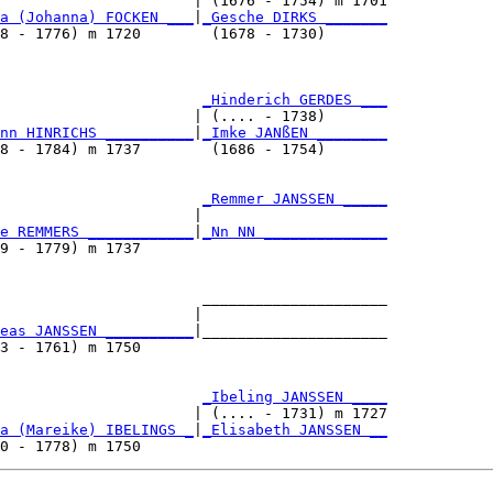
                      | (1676 - 1754) m 1701

a (Johanna) FOCKEN ___
|
_Gesche DIRKS _______
8 - 1776) m 1720        (1678 - 1730)       

                       
_Hinderich GERDES ___
                      | (.... - 1738)       

nn HINRICHS __________
|
_Imke JANßEN ________
8 - 1784) m 1737        (1686 - 1754)       

                       
_Remmer JANSSEN _____
                      |                     

e REMMERS ____________
|
_Nn NN ______________
9 - 1779) m 1737                            

                       _____________________

                      |                     

eas JANSSEN __________
|_____________________

3 - 1761) m 1750                            

                       
_Ibeling JANSSEN ____
                      | (.... - 1731) m 1727

a (Mareike) IBELINGS _
|
_Elisabeth JANSSEN __