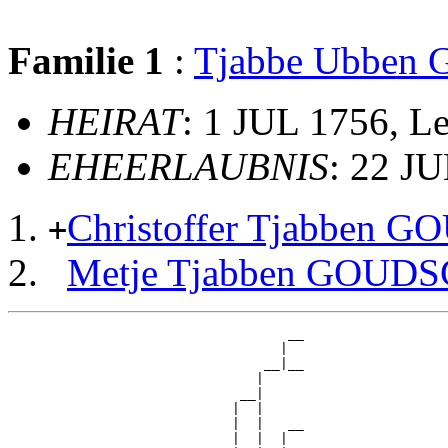
Familie 1
:
Tjabbe Ubbe
HEIRAT
: 1 JUL 1756, L
EHEERLAUBNIS
: 22 J
Christoffer Tjabben
+
Metje Tjabben GOUD
                                   __

                                  |  

                                __|__

                               |     

                             __|

                            |  |

                            |  |   __

                            |  |  |  
