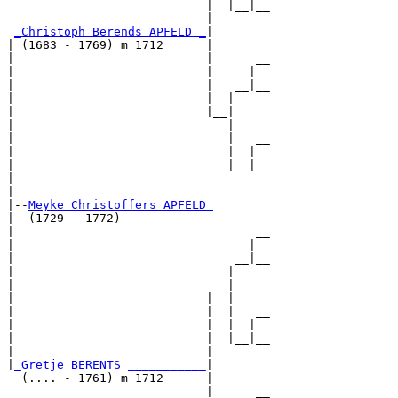
                            |  |__|__

                            |        

_Christoph Berends APFELD _
|

| (1683 - 1769) m 1712      |

|                           |      __

|                           |     |  

|                           |   __|__

|                           |  |     

|                           |__|

|                              |

|                              |   __

|                              |  |  

|                              |__|__

|                                    

|

|--
Meyke Christoffers APFELD 
|  (1729 - 1772)

|                                  __

|                                 |  

|                               __|__

|                              |     

|                            __|

|                           |  |

|                           |  |   __

|                           |  |  |  

|                           |  |__|__

|                           |        

|
_Gretje BERENTS ___________
|

  (.... - 1761) m 1712      |

                            |      __
