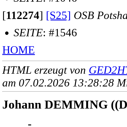
[
112274
]
[S25]
OSB Potsh
SEITE
: #1546
HOME
HTML erzeugt von
GED2HT
am 07.02.2026 13:28:28 Mit
Johann DEMMING ((D
____ - ____