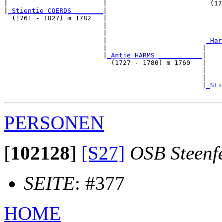
|                        |                          (17
|
_Stientie COERDS _______
|

  (1761 - 1827) m 1782   |

                         |                             
                         |                             
                         |                         
_Har
                         |                        |    
                         |
_Antje HARMS ___________
|

                           (1727 - 1780) m 1760   |

                                                  |    
                                                  |    
                                                  |
_Sti
PERSONEN
[
102128
]
[S27]
OSB Steenf
SEITE
: #377
HOME