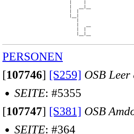
                            |     |  

                            |   __|__

                            |  |     

                            |__|

                               |

                               |   __

                               |  |  

                               |__|__

PERSONEN
[
107746
]
[S259]
OSB Leer e
SEITE
: #5355
[
107747
]
[S381]
OSB Amdo
SEITE
: #364