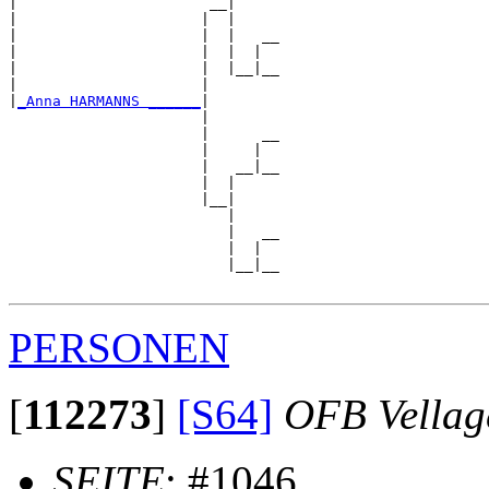
|                      __|

|                     |  |

|                     |  |   __

|                     |  |  |  

|                     |  |__|__

|                     |        

|
_Anna HARMANNS ______
|

                      |

                      |      __

                      |     |  

                      |   __|__

                      |  |     

                      |__|

                         |

                         |   __

                         |  |  

                         |__|__

PERSONEN
[
112273
]
[S64]
OFB Vellag
SEITE
: #1046