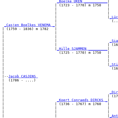
_Boelke UKEN ___________
|

                         | (1723 - 1770) m 1750   |

                         |                        |    
                         |                        |    
                         |                        |
_Lüc
                         |                          (..
_Casjen Boelkes VENEMA _
|

| (1759 - 1836) m 1782   |

|                        |                             
|                        |                             
|                        |                         
_Sia
|                        |                        | (16
|                        |
_Hille SJAMMEN _________
|

|                          (1725 - 1770) m 1750   |

|                                                 |    
|                                                 |    
|                                                 |
_Sti
|                                                   (16
|

|--
Jacob CASJENS 
|  (1786 - ....)

|                                                      
|                                                      
|                                                  
_Dir
|                                                 | (17
|                         
_Koert Conraeds DIRCKS _
|

|                        | (1736 - 1767) m 1760   |

|                        |                        |    
|                        |                        |    
|                        |                        |
_Ant