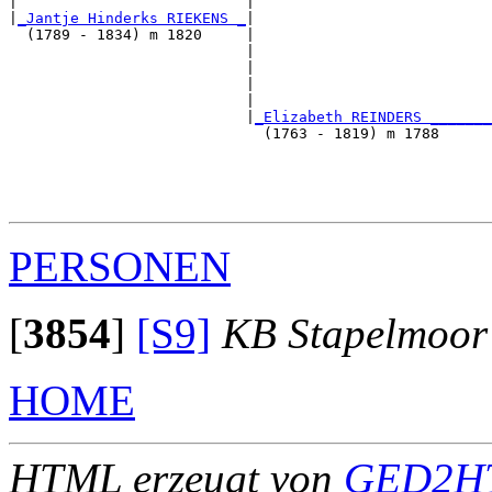
|                          |                           
|
_Jantje Hinderks RIEKENS _
|

  (1789 - 1834) m 1820     |

                           |                           
                           |                           
                           |                           
                           |                           
                           |
_Elizabeth REINDERS _______
                             (1763 - 1819) m 1788      
                                                       
                                                       
                                                       
PERSONEN
[
3854
]
[S9]
KB Stapelmoor
HOME
HTML erzeugt von
GED2HT