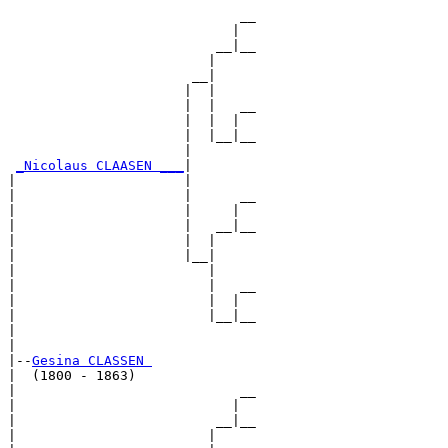
                             __

                            |  

                          __|__

                         |     

                       __|

                      |  |

                      |  |   __

                      |  |  |  

                      |  |__|__

                      |        

_Nicolaus CLAASEN ___
|

|                     |

|                     |      __

|                     |     |  

|                     |   __|__

|                     |  |     

|                     |__|

|                        |

|                        |   __

|                        |  |  

|                        |__|__

|                              

|

|--
Gesina CLASSEN 
|  (1800 - 1863)

|                            __

|                           |  

|                         __|__

|                        |     
