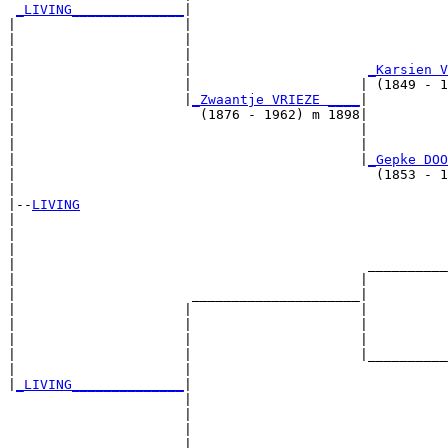
_LIVING______________
|

|                     |

|                     |                                
|                     |                                
|                     |                      
_Karsien V
|                     |                     | (1849 - 1
|                     |
_Zwaantje VRIEZE ____
|

|                       (1876 - 1962) m 1898|

|                                           |          
|                                           |          
|                                           |
_Gepke DOO
|                                             (1853 - 1
|

|--
LIVING
|  

|                                                      
|                                                      
|                                            __________
|                                           |          
|                      _____________________|

|                     |                     |

|                     |                     |          
|                     |                     |          
|                     |                     |__________
|                     |                                
|
_LIVING______________
|

                      |

                      |                                
                      |                                
                      |                      __________