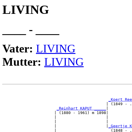
LIVING
____ - ____
Vater:
LIVING
Mutter:
LIVING
                                                       
_Koert Ree
                                            | (1849 - .
_Reinhart KAPUT _____
|

                      | (1880 - 1961) m 1898|

                      |                     |          
                      |                     |          
                      |                     |
_Geertje K
                      |                       (1848 - .