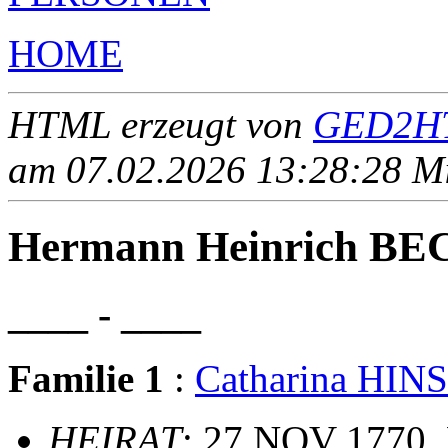
HOME
HTML erzeugt von
GED2HT
am 07.02.2026 13:28:28 Mit
Hermann Heinrich 
____ - ____
Familie 1
:
Catharina HI
HEIRAT
: 27 NOV 1770, 