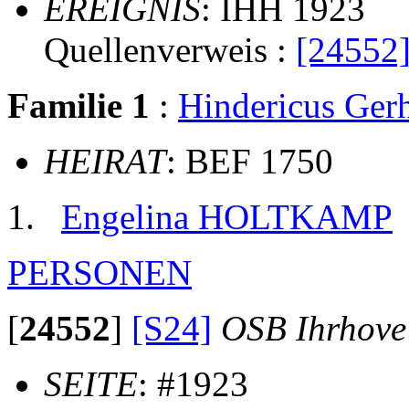
EREIGNIS
: IHH 1923
Quellenverweis :
[24552
Familie 1
:
Hindericus Ge
HEIRAT
: BEF 1750
Engelina HOLTKAMP
PERSONEN
[
24552
]
[S24]
OSB Ihrhove
SEITE
: #1923