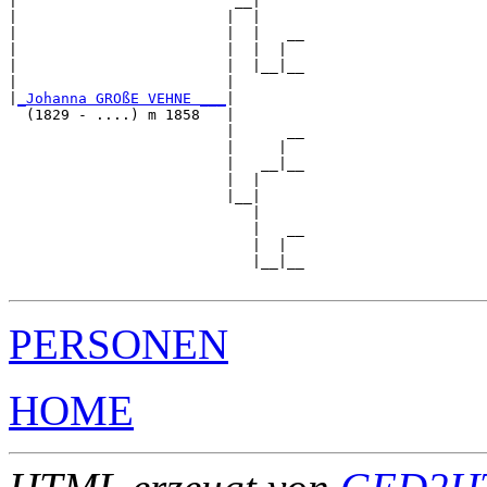
|                         __|

|                        |  |

|                        |  |   __

|                        |  |  |  

|                        |  |__|__

|                        |        

|
_Johanna GROßE VEHNE ___
|

  (1829 - ....) m 1858   |

                         |      __

                         |     |  

                         |   __|__

                         |  |     

                         |__|

                            |

                            |   __

                            |  |  

                            |__|__

PERSONEN
HOME