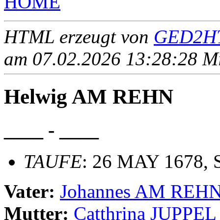
HOME
HTML erzeugt von
GED2HT
am 07.02.2026 13:28:28 Mit
Helwig AM REHN
____ - ____
TAUFE
: 26 MAY 1678, 
Vater:
Johannes AM REH
Mutter:
Catthrina JUPPEL