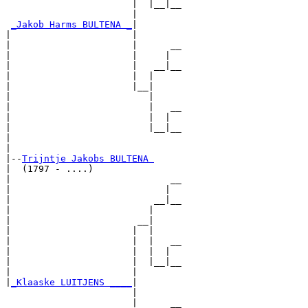
                       |  |__|__

                       |        

_Jakob Harms BULTENA _
|

|                      |

|                      |      __

|                      |     |  

|                      |   __|__

|                      |  |     

|                      |__|

|                         |

|                         |   __

|                         |  |  

|                         |__|__

|                               

|

|--
Trijntje Jakobs BULTENA 
|  (1797 - ....)

|                             __

|                            |  

|                          __|__

|                         |     

|                       __|

|                      |  |

|                      |  |   __

|                      |  |  |  

|                      |  |__|__

|                      |        

|
_Klaaske LUITJENS ____
|

                       |

                       |      __
