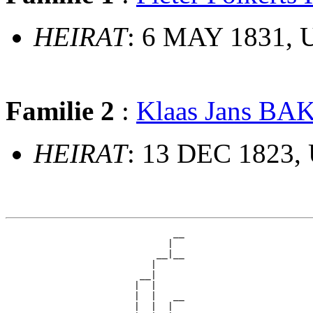
HEIRAT
: 6 MAY 1831, 
Familie 2
:
Klaas Jans B
HEIRAT
: 13 DEC 1823, 
                              __

                             |  

                           __|__

                          |     

                        __|

                       |  |

                       |  |   __

                       |  |  |  
