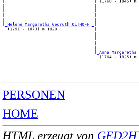
|                                    | (1760 - 1845) m 
|                                    |                 
|                                    |                 
|                                    |                 
|                                    |                 
|
_Helene Margaretha Gedruth OLTHOFF _
|

  (1791 - 1873) m 1820               |

                                     |                 
                                     |                 
                                     |                 
                                     |                 
                                     |
_Anna Margaretha 
                                       (1764 - 1825) m 
                                                       
                                                       
                                                       
PERSONEN
HOME
HTML erzeugt von
GED2HT