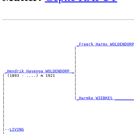
                                                       
                                                       
                                                       
                                                       
_Freerk Harms WOLDENDORP
                              |                        
                              |                        
                              |                        
                              |                        
                              |                        
_Hendrik Hayenga WOLDENDORP _
|

| (1893 - ....) m 1921        |

|                             |                        
|                             |                        
|                             |                        
|                             |                        
|                             |
_Harmke WIEBKES ________
|                                                      
|                                                      
|                                                      
|                                                      
|                                                      
|

|--
LIVING
|  
