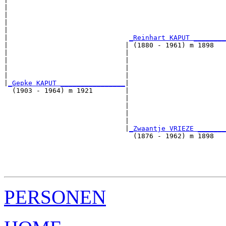
|                                                      
|                                                      
|                                                      
|                                                      
|                              
_Reinhart KAPUT ________
|                             | (1880 - 1961) m 1898   
|                             |                        
|                             |                        
|                             |                        
|                             |                        
|
_Gepke KAPUT ________________
|

  (1903 - 1964) m 1921        |

                              |                        
                              |                        
                              |                        
                              |                        
                              |
_Zwaantje VRIEZE _______
                                (1876 - 1962) m 1898   
                                                       
                                                       
                                                       
PERSONEN