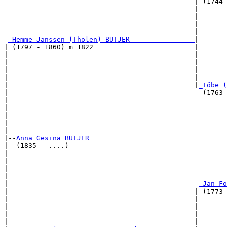
                                               | (1744 
                                               |       
                                               |       
                                               |       
                                               |       
_Hemme Janssen (Tholen) BUTJER _______________
|

| (1797 - 1860) m 1822                         |

|                                              |       
|                                              |       
|                                              |       
|                                              |       
|                                              |
_Töbe (
|                                                (1763 
|                                                      
|                                                      
|                                                      
|                                                      
|

|--
Anna Gesina BUTJER 
|  (1835 - ....)

|                                                      
|                                                      
|                                                      
|                                                      
|                                               
_Jan Fo
|                                              | (1773 
|                                              |       
|                                              |       
|                                              |       
|                                              |       