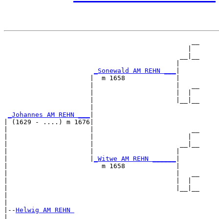
                                                __

                                               |  

                                             __|__

                                            |     

_Sonewald AM REHN ___
|

                      |  m 1658             |

                      |                     |   __

                      |                     |  |  

                      |                     |__|__

                      |                           

_Johannes AM REHN ___
|

| (1629 - ....) m 1676|

|                     |                         __

|                     |                        |  

|                     |                      __|__

|                     |                     |     

|                     |
_Witwe AM REHN ______
|

|                        m 1658             |

|                                           |   __

|                                           |  |  

|                                           |__|__

|                                                 

|

|--
Helwig AM REHN 
|  
