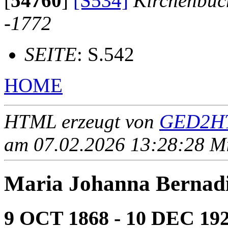
[
54760
]
[S534]
Kirchenbuc
-1772
SEITE
: S.542
HOME
HTML erzeugt von
GED2HT
am 07.02.2026 13:28:28 Mit
Maria Johanna Berna
9 OCT 1868 - 10 DEC 19