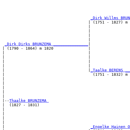
                                                       
                                                       
_Dirk Willms BRUN
                                     | (1751 - 1827) m 
                                     |                 
                                     |                 
                                     |                 
                                     |                 
_Dirk Dirks BRUNZEMA _______________
|

| (1790 - 1864) m 1820               |

|                                    |                 
|                                    |                 
|                                    |                 
|                                    |                 
|                                    |
_Taalke BERENS __
|                                      (1751 - 1832) m 
|                                                      
|                                                      
|                                                      
|                                                      
|

|--
Thaalke BRUNZEMA 
|  (1827 - 1831)

|                                                      
|                                                      
|                                                      
|                                                      
|                                     
_Engelke Hainen O