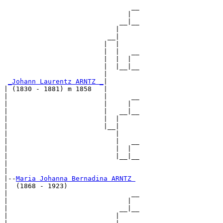
                                __

                               |  

                             __|__

                            |     

                          __|

                         |  |

                         |  |   __

                         |  |  |  

                         |  |__|__

                         |        

_Johann Laurentz ARNTZ _
|

| (1830 - 1881) m 1858   |

|                        |      __

|                        |     |  

|                        |   __|__

|                        |  |     

|                        |__|

|                           |

|                           |   __

|                           |  |  

|                           |__|__

|                                 

|

|--
Maria Johanna Bernadina ARNTZ 
|  (1868 - 1923)

|                               __

|                              |  

|                            __|__

|                           |     
