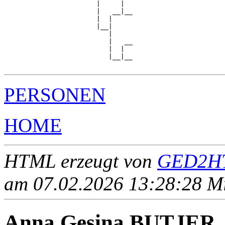
                       |     |  

                       |   __|__

                       |  |     

                       |__|

                          |

                          |   __

                          |  |  

                          |__|__

PERSONEN
HOME
HTML erzeugt von
GED2HT
am 07.02.2026 13:28:28 Mit
Anna Gesina BUTJER