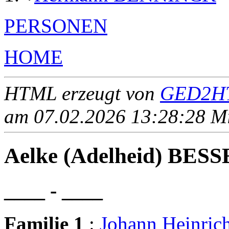
PERSONEN
HOME
HTML erzeugt von
GED2HT
am 07.02.2026 13:28:28 Mit
Aelke (Adelheid) BES
____ - ____
Familie 1
:
Johann Heinri