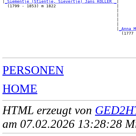
|
_Siementje (Stientje, Sievertje) Jans KÖLLER _
|

  (1799 - 1853) m 1822                         |

                                               |       
                                               |       
                                               |       
                                               |       
                                               |
_Anna M
                                                 (1777 
                                                       
                                                       
                                                       
PERSONEN
HOME
HTML erzeugt von
GED2HT
am 07.02.2026 13:28:28 Mit