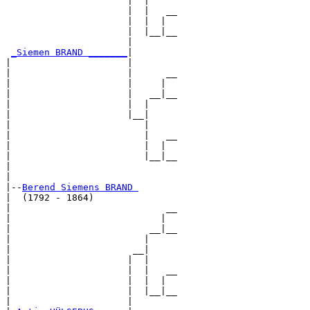
                      |  |

                      |  |   __

                      |  |  |  

                      |  |__|__

                      |        

_Siemen BRAND _______
|

|                     |

|                     |      __

|                     |     |  

|                     |   __|__

|                     |  |     

|                     |__|

|                        |

|                        |   __

|                        |  |  

|                        |__|__

|                              

|

|--
Berend Siemens BRAND 
|  (1792 - 1864)

|                            __

|                           |  

|                         __|__

|                        |     

|                      __|

|                     |  |

|                     |  |   __

|                     |  |  |  

|                     |  |__|__

|                     |        
