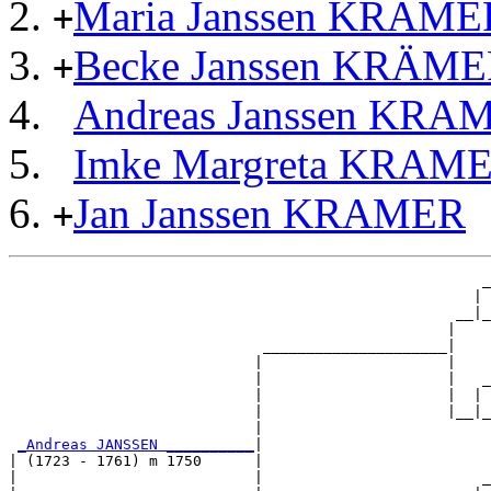
Maria Janssen KRAME
+
Becke Janssen KRÄ
+
Andreas Janssen KRA
Imke Margreta KRAM
Jan Janssen KRAMER
+
                                                      _
                                                     | 
                                                   __|_
                                                  |    
                             _____________________|

                            |                     |

                            |                     |   _
                            |                     |  | 
                            |                     |__|_
                            |                          
_Andreas JANSSEN __________
|

| (1723 - 1761) m 1750      |

|                           |                         _