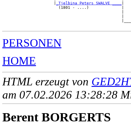
                      |
_Tjelbina Peters SWALVE ____
|

                        (1801 - ....)              |

                                                   |   
                                                   |   
                                                   |___
PERSONEN
HOME
HTML erzeugt von
GED2HT
am 07.02.2026 13:28:28 Mit
Berent BORGERTS