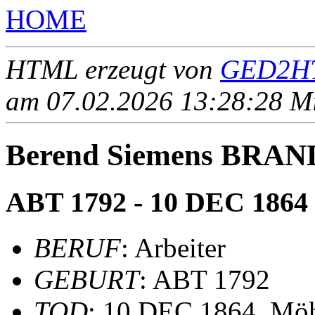
HOME
HTML erzeugt von
GED2HT
am 07.02.2026 13:28:28 Mit
Berend Siemens BRAN
ABT 1792 - 10 DEC 1864
BERUF
: Arbeiter
GEBURT
: ABT 1792
TOD
: 10 DEC 1864, Mö