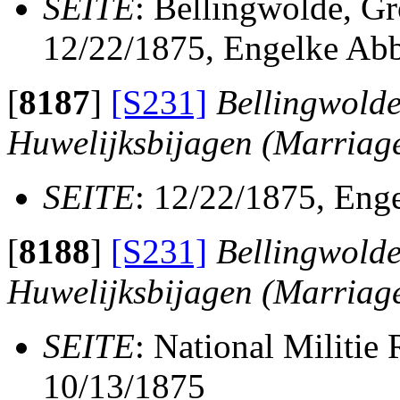
SEITE
: Bellingwolde, G
12/22/1875, Engelke Abb
[
8187
]
[S231]
Bellingwolde
Huwelijksbijagen (Marriag
SEITE
: 12/22/1875, Eng
[
8188
]
[S231]
Bellingwolde
Huwelijksbijagen (Marriag
SEITE
: National Militie
10/13/1875