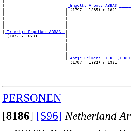
|                                                      
|                           
_Engelke Arends ABBAS _____
|                          | (1797 - 1865) m 1821      
|                          |                           
|                          |                           
|                          |                           
|                          |                           
|
_Trientje Engelkes ABBAS _
|

  (1827 - 1893)            |

                           |                           
                           |                           
                           |                           
                           |                           
                           |
_Antje Helmers TIERL (TIRRE
                             (1797 - 1882) m 1821      
                                                       
                                                       
                                                       
PERSONEN
[
8186
]
[S96]
Netherland Ar