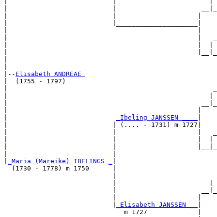
|                           |                        | 
|                           |                      __|_
|                           |                     |    
|                           |_____________________|

|                                                 |

|                                                 |   _
|                                                 |  | 
|                                                 |__|_
|                                                      
|

|--
Elisabeth ANDREAE 
|  (1755 - 1797)

|                                                     _
|                                                    | 
|                                                  __|_
|                                                 |    
|                            
_Ibeling JANSSEN ____
|

|                           | (.... - 1731) m 1727|

|                           |                     |   _
|                           |                     |  | 
|                           |                     |__|_
|                           |                          
|
_Maria (Mareike) IBELINGS _
|

  (1730 - 1778) m 1750      |

                            |                         _
                            |                        | 
                            |                      __|_
                            |                     |    
                            |
_Elisabeth JANSSEN __
|

                               m 1727             |
