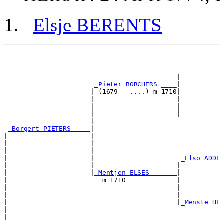
Elsje BERENTS
                                                       
                                                       
                                             __________
                                            |          
_Pieter BORCHERS ____
|

                      | (1679 - ....) m 1710|

                      |                     |          
                      |                     |          
                      |                     |__________
                      |                                
_Borgert PIETERS ____
|

|                     |

|                     |                                
|                     |                                
|                     |                      
_Elso ADDE
|                     |                     |          
|                     |
_Mentjen ELSES ______
|

|                        m 1710             |

|                                           |          
|                                           |          
|                                           |
_Menste HE
|                                                      
|
