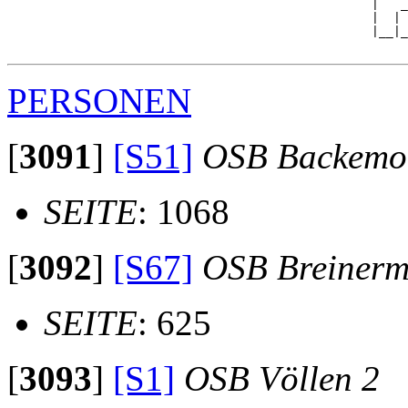
                                                  |   _
                                                  |  | 
                                                  |__|_
PERSONEN
[
3091
]
[S51]
OSB Backemo
SEITE
: 1068
[
3092
]
[S67]
OSB Breiner
SEITE
: 625
[
3093
]
[S1]
OSB Völlen 2