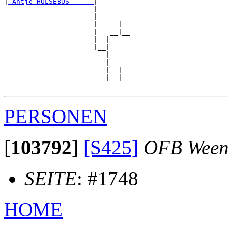
|
_Antje HÜLSEBUS _____
|

                      |

                      |      __

                      |     |  

                      |   __|__

                      |  |     

                      |__|

                         |

                         |   __

                         |  |  

                         |__|__

PERSONEN
[
103792
]
[S425]
OFB Ween
SEITE
: #1748
HOME