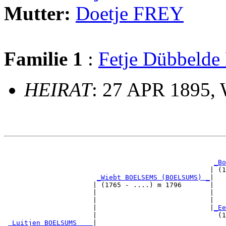
Mutter:
Doetje FREY
Familie 1
:
Fetje Dübbeld
HEIRAT
: 27 APR 1895,
                                                       
                                                       
_Bo
                                                   | (1
_Wiebt BOELSEMS (BOELSUMS) _
|

                      | (1765 - ....) m 1796       |

                      |                            |   
                      |                            |   
                      |                            |
_Ee
                      |                              (1
_Luitjen BOELSUMS ___
|
