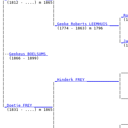
| (1812 - ....) m 1865|

|                     |                                
|                     |                                
|                     |                             
_Ro
|                     |                            | (1
|                     |
_Gepke Roberts LEEMHUIS ____
|

|                       (1774 - 1863) m 1796       |

|                                                  |   
|                                                  |   
|                                                  |
_Ja
|                                                    (1
|

|--
Gepkeus BOELSUMS 
|  (1866 - 1899)

|                                                      
|                                                      
|                                                   ___
|                                                  |   
|                      
_Hinderk FREY ______________
|

|                     |                            |

|                     |                            |   
|                     |                            |   
|                     |                            |___
|                     |                                
|
_Doetje FREY ________
|

  (1831 - ....) m 1865|

                      |                                
                      |                                
                      |                             ___
                      |                            |   