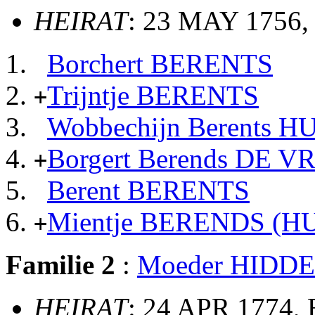
HEIRAT
: 23 MAY 1756, 
Borchert BERENTS
Trijntje BERENTS
+
Wobbechijn Berents 
Borgert Berends DE V
+
Berent BERENTS
Mientje BERENDS (H
+
Familie 2
:
Moeder HIDD
HEIRAT
: 24 APR 1774, 