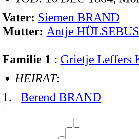
Vater:
Siemen BRAND
Mutter:
Antje HÜLSEBU
Familie 1
:
Grietje Leffer
HEIRAT
:
Berend BRAND
                             __

                            |  

                          __|__

                         |     

                       __|
