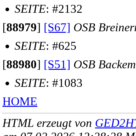
SEITE
: #2132
[
88979
]
[S67]
OSB Breine
SEITE
: #625
[
88980
]
[S51]
OSB Backem
SEITE
: #1083
HOME
HTML erzeugt von
GED2HT