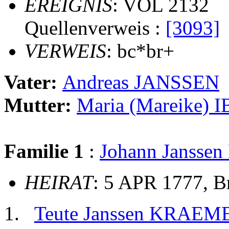
EREIGNIS
: VOL 2132
Quellenverweis :
[3093]
VERWEIS
: bc*br+
Vater:
Andreas JANSSEN
Mutter:
Maria (Mareike) 
Familie 1
:
Johann Janss
HEIRAT
: 5 APR 1777, 
Teute Janssen KRAEM