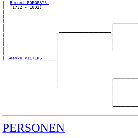
|--
Berent BORGERTS 
|  (1732 - 1802)

|                                                      
|                                                      
|                                            __________
|                                           |          
|                      _____________________|

|                     |                     |

|                     |                     |          
|                     |                     |          
|                     |                     |__________
|                     |                                
|
_Geeske PIETERS _____
|

                      |

                      |                                
                      |                                
                      |                      __________
                      |                     |          
                      |_____________________|

                                            |

                                            |          
                                            |          
                                            |__________
PERSONEN