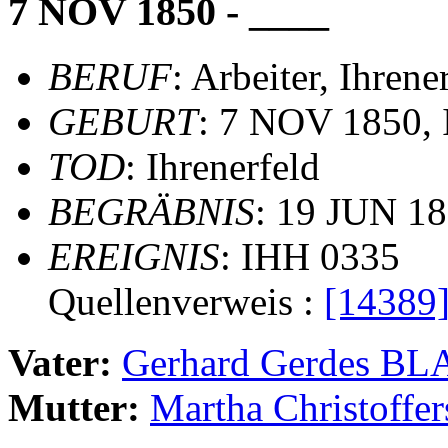
7 NOV 1850 - ____
BERUF
: Arbeiter, Ihrene
GEBURT
: 7 NOV 1850, 
TOD
: Ihrenerfeld
BEGRÄBNIS
: 19 JUN 18
EREIGNIS
: IHH 0335
Quellenverweis :
[14389
Vater:
Gerhard Gerdes B
Mutter:
Martha Christoff