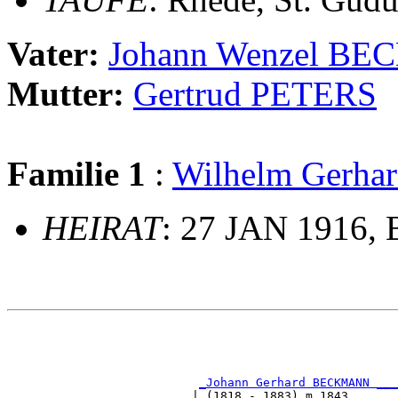
Vater:
Johann Wenzel B
Mutter:
Gertrud PETERS
Familie 1
:
Wilhelm Gerha
HEIRAT
: 27 JAN 1916, B
                                                       
                                                       
_Johann Gerhard BECKMANN ___
                          | (1818 - 1883) m 1843       