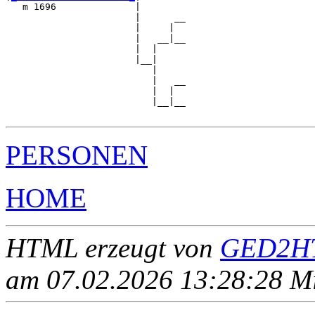
   m 1696              |

                       |      __

                       |     |  

                       |   __|__

                       |  |     

                       |__|

                          |

                          |   __

                          |  |  

                          |__|__

PERSONEN
HOME
HTML erzeugt von
GED2HT
am 07.02.2026 13:28:28 Mit