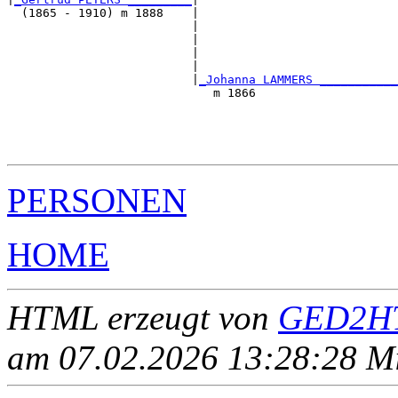
  (1865 - 1910) m 1888    |

                          |                            
                          |                            
                          |                            
                          |                            
                          |
_Johanna LAMMERS ___________
                             m 1866                    
                                                       
                                                       
                                                       
PERSONEN
HOME
HTML erzeugt von
GED2HT
am 07.02.2026 13:28:28 Mit