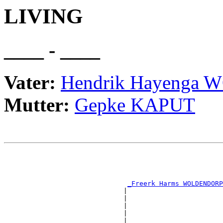
LIVING
____ - ____
Vater:
Hendrik Hayenga
Mutter:
Gepke KAPUT
                                                       
                                                       
                                                       
                                                       
_Freerk Harms WOLDENDORP
                              |                        
                              |                        
                              |                        
                              |                        
                              |                        