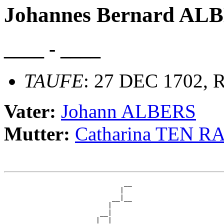
Johannes Bernard AL
____ - ____
TAUFE
: 27 DEC 1702, R
Vater:
Johann ALBERS
Mutter:
Catharina TEN 
                              __

                             |  

                           __|__

                          |     

                        __|

                       |  |
