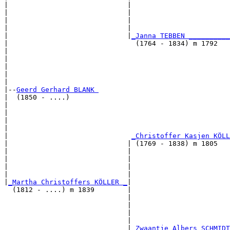
|                             |                        
|                             |                        
|                             |                        
|                             |                        
|                             |
_Janna TEBBEN __________
|                               (1764 - 1834) m 1792   
|                                                      
|                                                      
|                                                      
|                                                      
|

|--
Geerd Gerhard BLANK 
|  (1850 - ....)

|                                                      
|                                                      
|                                                      
|                                                      
|                              
_Christoffer Kasjen KÖLL
|                             | (1769 - 1838) m 1805   
|                             |                        
|                             |                        
|                             |                        
|                             |                        
|
_Martha Christoffers KÖLLER _
|

  (1812 - ....) m 1839        |

                              |                        
                              |                        
                              |                        
                              |                        
                              |
_Zwaantje Albers SCHMIDT