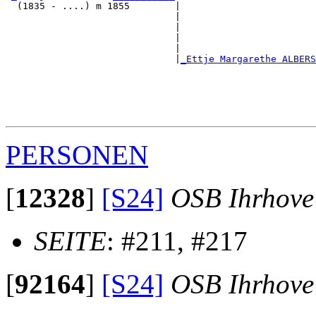
  (1835 - ....) m 1855        |

                              |                        
                              |                        
                              |                        
                              |                        
                              |
_Ettje Margarethe ALBERS
                                                       
                                                       
                                                       
                                                       
PERSONEN
[
12328
]
[S24]
OSB Ihrhove
SEITE
: #211, #217
[
92164
]
[S24]
OSB Ihrhove