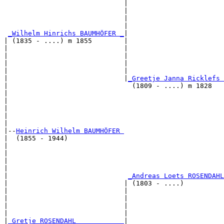
                              |                       
                              |                        
                              |                        
                              |                        
_Wilhelm Hinrichs BAUMHÖFER _
|

| (1835 - ....) m 1855        |

|                             |                       
|                             |                        
|                             |                        
|                             |                        
|                             |
_Greetje Janna Ricklefs 
|                               (1809 - ....) m 1828   
|                                                      
|                                                      
|                                                      
|                                                      
|

|--
Heinrich Wilhelm BAUMHÖFER 
|  (1855 - 1944)

|                                                     
|                                                      
|                                                      
|                                                      
|                              
_Andreas Loets ROSENDAHL
|                             | (1803 - ....)          
|                             |                        
|                             |                        
|                             |                        
|                             |                        
|
_Gretje ROSENDAHL ___________
|
