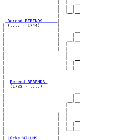
                      |  |   __

                      |  |  |  

                      |  |__|__

                      |        

_Berend BERENDS _____
|

| (.... - 1744)       |

|                     |      __

|                     |     |  

|                     |   __|__

|                     |  |     

|                     |__|

|                        |

|                        |   __

|                        |  |  

|                        |__|__

|                              

|

|--
Berend BERENDS 
|  (1733 - ....)

|                            __

|                           |  

|                         __|__

|                        |     

|                      __|

|                     |  |

|                     |  |   __

|                     |  |  |  

|                     |  |__|__

|                     |        

|
_Lücke WILLMS _______
|
