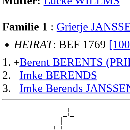
Mutter:
Lücke WILLMS
Familie 1
:
Grietje JANSS
HEIRAT
: BEF 1769
[100
Berent BERENTS (PR
+
Imke BERENDS
Imke Berends JANSSE
                             __

                            |  

                          __|__

                         |     

                       __|

                      |  |
