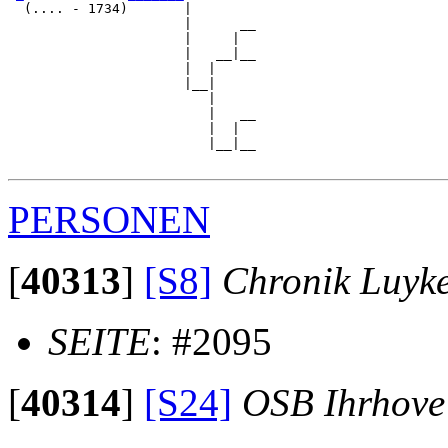
  (.... - 1734)       |

                      |      __

                      |     |  

                      |   __|__

                      |  |     

                      |__|

                         |

                         |   __

                         |  |  

                         |__|__

PERSONEN
[
40313
]
[S8]
Chronik Luyk
SEITE
: #2095
[
40314
]
[S24]
OSB Ihrhove