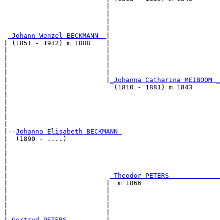
                          |                            
                          |                            
                          |                            
                          |                            
_Johann Wenzel BECKMANN _
|

| (1851 - 1912) m 1888    |

|                         |                            
|                         |                            
|                         |                            
|                         |                            
|                         |
_Johanna Catharina MEIBOOM _
|                           (1810 - 1881) m 1843       
|                                                      
|                                                      
|                                                      
|                                                      
|

|--
Johanna Elisabeth BECKMANN 
|  (1890 - ....)

|                                                      
|                                                      
|                                                      
|                                                      
|                          
_Theodor PETERS ____________
|                         |  m 1866                    
|                         |                            
|                         |                            
|                         |                            
|                         |                            
|
_Gertrud PETERS _________
|
