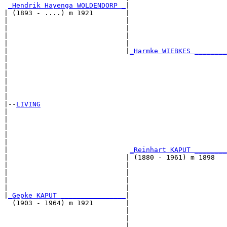
_Hendrik Hayenga WOLDENDORP _
|

| (1893 - ....) m 1921        |

|                             |                        
|                             |                        
|                             |                        
|                             |                        
|                             |
_Harmke WIEBKES ________
|                                                      
|                                                      
|                                                      
|                                                      
|                                                      
|

|--
LIVING
|  

|                                                      
|                                                      
|                                                      
|                                                      
|                              
_Reinhart KAPUT ________
|                             | (1880 - 1961) m 1898   
|                             |                        
|                             |                        
|                             |                        
|                             |                        
|
_Gepke KAPUT ________________
|

  (1903 - 1964) m 1921        |

                              |                        
                              |                        
                              |                        