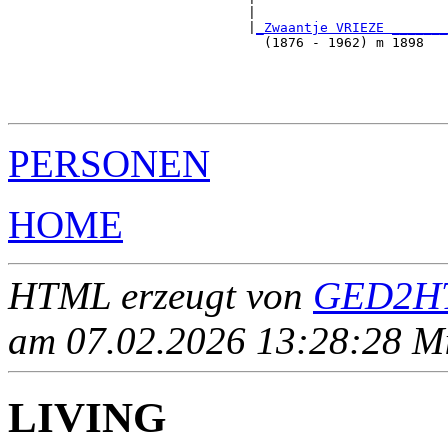
                              |                        
                              |
_Zwaantje VRIEZE _______
                                (1876 - 1962) m 1898   
                                                       
                                                       
                                                       
PERSONEN
HOME
HTML erzeugt von
GED2HT
am 07.02.2026 13:28:28 Mit
LIVING