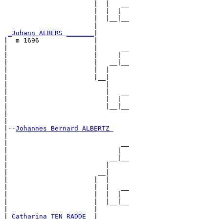
                       |  |   __

                       |  |  |  

                       |  |__|__

                       |        

_Johann ALBERS _______
|

|  m 1696              |

|                      |      __

|                      |     |  

|                      |   __|__

|                      |  |     

|                      |__|

|                         |

|                         |   __

|                         |  |  

|                         |__|__

|                               

|

|--
Johannes Bernard ALBERTZ 
|  

|                             __

|                            |  

|                          __|__

|                         |     

|                       __|

|                      |  |

|                      |  |   __

|                      |  |  |  

|                      |  |__|__

|                      |        

|
_Catharina TEN RADDE _
|
