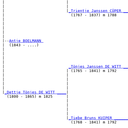
|                           |                          
|                           |                          
|                           |
_Trientje Janssen CÜPER __
|                             (1767 - 1837) m 1788     
|                                                      
|                                                      
|                                                      
|                                                      
|

|--
Antje BOELMANN 
|  (1843 - ....)

|                                                      
|                                                      
|                                                      
|                                                      
|                            
_Tönjes Janssen DE WITT __
|                           | (1765 - 1841) m 1792     
|                           |                          
|                           |                          
|                           |                          
|                           |                          
|
_Dettje Tönjes DE WITT ____
|

  (1800 - 1865) m 1825      |

                            |                          
                            |                          
                            |                          
                            |                          
                            |
_Tiebe Bruns KUIPER ______
                              (1768 - 1841) m 1792     
                                                       