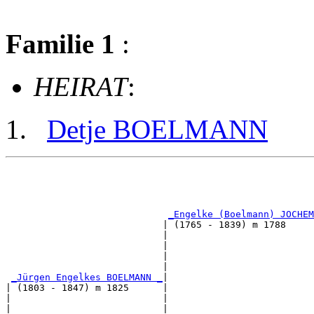
Familie 1
:
HEIRAT
:
Detje BOELMANN
                                                       
                                                       
_Engelke (Boelmann) JOCHEM
                            | (1765 - 1839) m 1788     
                            |                          
                            |                          
                            |                          
                            |                          
_Jürgen Engelkes BOELMANN _
|

| (1803 - 1847) m 1825      |

|                           |                          
|                           |                          