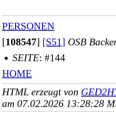
                                                       
                                                       
PERSONEN
[
108547
]
[S51]
OSB Backe
SEITE
: #144
HOME
HTML erzeugt von
GED2HT
am 07.02.2026 13:28:28 Mit