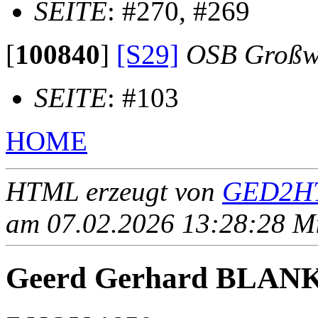
SEITE
: #270, #269
[
100840
]
[S29]
OSB Großw
SEITE
: #103
HOME
HTML erzeugt von
GED2HT
am 07.02.2026 13:28:28 Mit
Geerd Gerhard BLAN