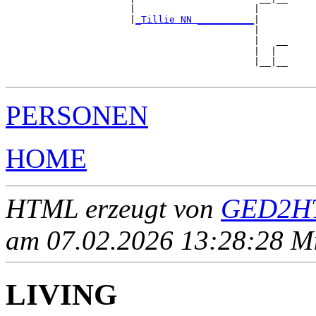
                      |                     |     

                      |
_Tillie NN __________
|

                                            |

                                            |   __

                                            |  |  

                                            |__|__

PERSONEN
HOME
HTML erzeugt von
GED2HT
am 07.02.2026 13:28:28 Mit
LIVING