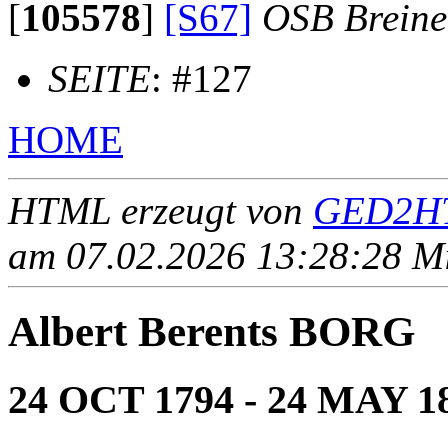
[
105578
]
[S67]
OSB Brein
SEITE
: #127
HOME
HTML erzeugt von
GED2HT
am 07.02.2026 13:28:28 Mit
Albert Berents BORG
24 OCT 1794 - 24 MAY 1