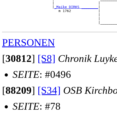
                        |                     |        
                        |
_Maike DIRKS ________
|

                           m 1762             |

                                              |        
                                              |        
                                              |________
PERSONEN
[
30812
]
[S8]
Chronik Luyk
SEITE
: #0496
[
88209
]
[S34]
OSB Kirchb
SEITE
: #78