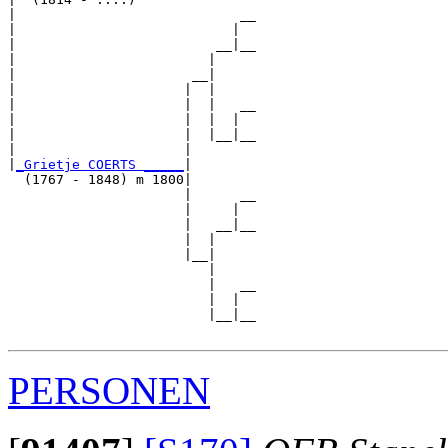
|                            __

|                           |  

|                         __|__

|                        |     

|                      __|

|                     |  |

|                     |  |   __

|                     |  |  |  

|                     |  |__|__

|                     |        

|
_Grietje COERTS _____
|

  (1767 - 1848) m 1800|

                      |      __

                      |     |  

                      |   __|__

                      |  |     

                      |__|

                         |

                         |   __

                         |  |  

                         |__|__

PERSONEN