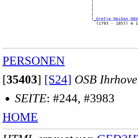
                                    |                  
                                    |                  
                                    |                  
                                    |                  
                                    |
_Gretje Heiken HAV
                                      (1793 - 1857) m 1
                                                      
                                                       
                                                       
PERSONEN
[
35403
]
[S24]
OSB Ihrhove
SEITE
: #244, #3983
HOME