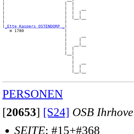
|                         |  |

|                         |  |   __

|                         |  |  |  

|                         |  |__|__

|                         |        

|
_Ette Kaspers OSTENDORP _
|

   m 1780                 |

                          |      __

                          |     |  

                          |   __|__

                          |  |     

                          |__|

                             |

                             |   __

                             |  |  

                             |__|__

PERSONEN
[
20653
]
[S24]
OSB Ihrhove
SEITE
: #15+#368