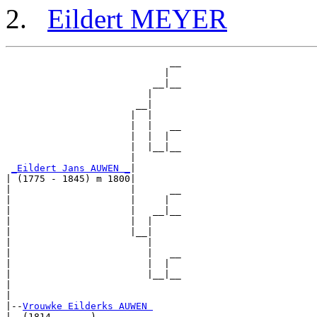
Eildert MEYER
                             __

                            |  

                          __|__

                         |     

                       __|

                      |  |

                      |  |   __

                      |  |  |  

                      |  |__|__

                      |        

_Eildert Jans AUWEN _
|

| (1775 - 1845) m 1800|

|                     |      __

|                     |     |  

|                     |   __|__

|                     |  |     

|                     |__|

|                        |

|                        |   __

|                        |  |  

|                        |__|__

|                              

|

|--
Vrouwke Eilderks AUWEN 
|  (1814 - ....)
