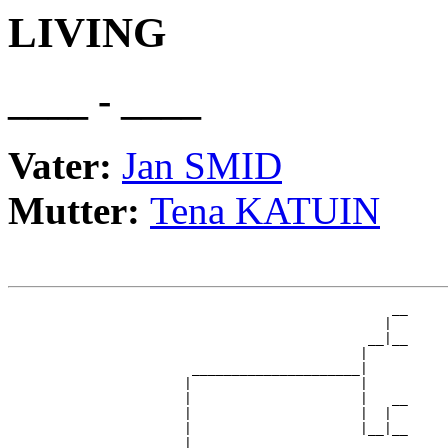
LIVING
____ - ____
Vater:
Jan SMID
Mutter:
Tena KATUIN
                                                __

                                               |  

                                             __|__

                                            |     

                       _____________________|

                      |                     |

                      |                     |   __

                      |                     |  |  

                      |                     |__|__

                      |                           
