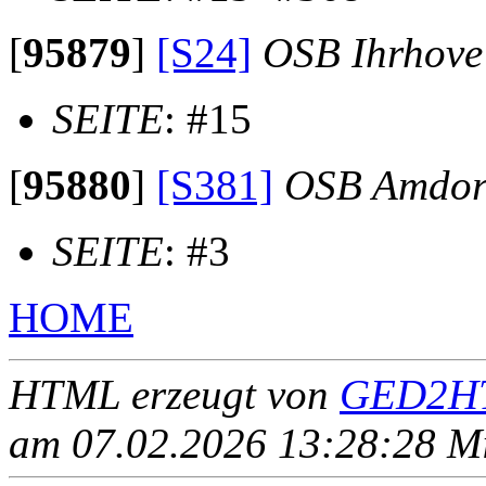
[
95879
]
[S24]
OSB Ihrhove
SEITE
: #15
[
95880
]
[S381]
OSB Amdor
SEITE
: #3
HOME
HTML erzeugt von
GED2HT
am 07.02.2026 13:28:28 Mit