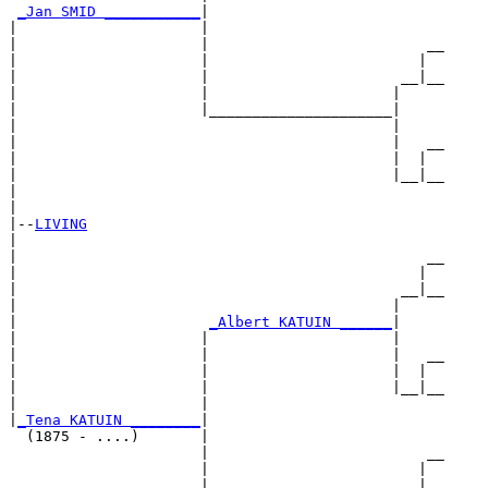
_Jan SMID ___________
|

|                     |

|                     |                         __

|                     |                        |  

|                     |                      __|__

|                     |                     |     

|                     |_____________________|

|                                           |

|                                           |   __

|                                           |  |  

|                                           |__|__

|                                                 

|

|--
LIVING
|  

|                                               __

|                                              |  

|                                            __|__

|                                           |     

|                      
_Albert KATUIN ______
|

|                     |                     |

|                     |                     |   __

|                     |                     |  |  

|                     |                     |__|__

|                     |                           

|
_Tena KATUIN ________
|

  (1875 - ....)       |

                      |                         __

                      |                        |  

                      |                      __|__
