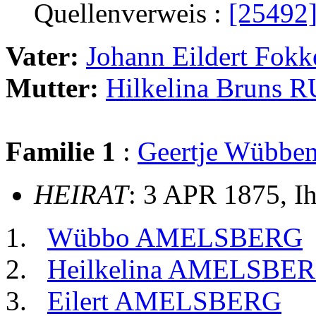
Quellenverweis :
[25492
Vater:
Johann Eildert F
Mutter:
Hilkelina Brun
Familie 1
:
Geertje Wübb
HEIRAT
: 3 APR 1875, I
Wübbo AMELSBERG
Heilkelina AMELSBE
Eilert AMELSBERG