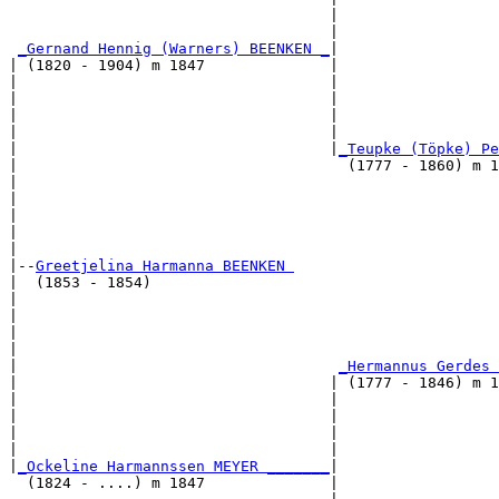
                                    |                  
                                    |                  
_Gernand Hennig (Warners) BEENKEN _
|

| (1820 - 1904) m 1847              |

|                                   |                 
|                                   |                  
|                                   |                  
|                                   |                  
|                                   |
_Teupke (Töpke) Pe
|                                     (1777 - 1860) m 1
|                                                     
|                                                      
|                                                      
|                                                      
|

|--
Greetjelina Harmanna BEENKEN 
|  (1853 - 1854)

|                                                     
|                                                      
|                                                      
|                                                      
|                                    
_Hermannus Gerdes 
|                                   | (1777 - 1846) m 1
|                                   |                 
|                                   |                  
|                                   |                  
|                                   |                  
|
_Ockeline Harmannssen MEYER _______
|

  (1824 - ....) m 1847              |
