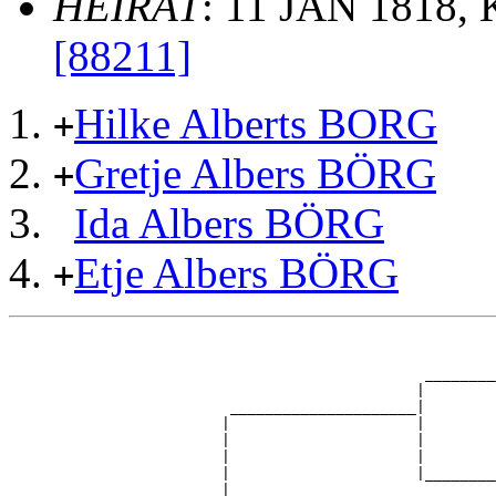
HEIRAT
: 11 JAN 1818,
[88211]
Hilke Alberts BORG
+
Gretje Albers BÖRG
+
Ida Albers BÖRG
Etje Albers BÖRG
+
                                                       
                                                       
                                               ________
                                              |        
                         _____________________|

                        |                     |

                        |                     |        
                        |                     |        
                        |                     |________
                        |                              