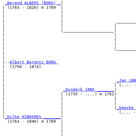
_Berend ALBERS (BORG) _
|

| (1763 - 1826) m 1789  |

|                       |                              
|                       |                              
|                       |                      ________
|                       |                     |        
|                       |_____________________|

|                                             |

|                                             |        
|                                             |        
|                                             |________
|                                                      
|

|--
Albert Berents BORG 
|  (1794 - 1874)

|                                                      
|                                                      
|                                              
_Jan JAN
|                                             | (.... -
|                        
_Hinderk JANS _______
|

|                       | (1735 - ....) m 1762|

|                       |                     |        
|                       |                     |        
|                       |                     |
_Geeske 
|                       |                       (.... -
|
_Hilke HINDERKS _______
|

  (1763 - 1846) m 1789  |

                        |                              
                        |                              
                        |                      ________