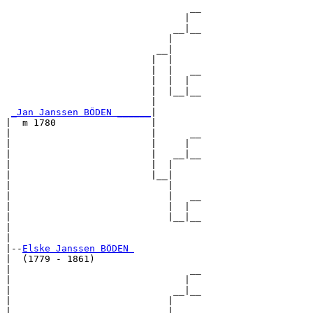
                                 __

                                |  

                              __|__

                             |     

                           __|

                          |  |

                          |  |   __

                          |  |  |  

                          |  |__|__

                          |        

_Jan Janssen BÖDEN ______
|

|  m 1780                 |

|                         |      __

|                         |     |  

|                         |   __|__

|                         |  |     

|                         |__|

|                            |

|                            |   __

|                            |  |  

|                            |__|__

|                                  

|

|--
Elske Janssen BÖDEN 
|  (1779 - 1861)

|                                __

|                               |  

|                             __|__

|                            |     

|                          __|
