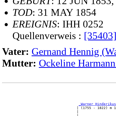
GEBURT
: 12 JUN 1853,
TOD
: 31 MAY 1854
EREIGNIS
: IHH 0252
Quellenverweis :
[35403
Vater:
Gernand Hennig (
Mutter:
Ockeline Harman
                                                       
                                                       
                                                       
_Warner Hinderikus
                                    | (1755 - 1822) m 1
                                    |                  
                                    |                  