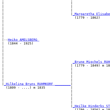
|                                  |                   
|                                  |                   
|                                  |                   
|                                  |
_Margaretha Elisabe
|                                    (1779 - 1862)     
|                                                      
|                                                      
|                                                      
|                                                      
|

|--
Heiko AMELSBERG 
|  (1844 - 1925)

|                                                      
|                                                      
|                                                      
|                                                      
|                                   
_Brune Migchels RUH
|                                  | (1779 - 1849) m 18
|                                  |                   
|                                  |                   
|                                  |                   
|                                  |                   
|
_Hilkelina Bruns RUHMKORF ________
|

  (1809 - ....) m 1835             |

                                   |                   
                                   |                   
                                   |                   
                                   |                   
                                   |
_Heilke Hinderks ST
                                     (1786 - 1856) m 18