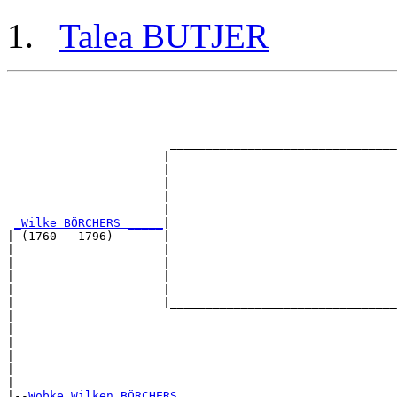
Talea BUTJER
                                                       
                                                       
                                                       
                                                       
                       ________________________________
                      |                                
                      |                                
                      |                                
                      |                                
                      |                                
_Wilke BÖRCHERS _____
|

| (1760 - 1796)       |

|                     |                                
|                     |                                
|                     |                                
|                     |                                
|                     |________________________________
|                                                      
|                                                      
|                                                      
|                                                      
|                                                      
|

|--
Wobke Wilken BÖRCHERS 