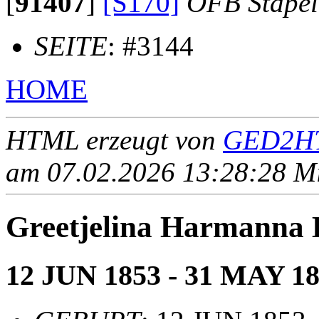
[
91407
]
[S170]
OFB Stape
SEITE
: #3144
HOME
HTML erzeugt von
GED2HT
am 07.02.2026 13:28:28 Mit
Greetjelina Harmann
12 JUN 1853 - 31 MAY 1