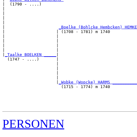
|  (1790 - ....)

|                                                      
|                                                      
|                                                      
|                                                      
|                      
_Boelke (Bohlcke Hembcken) HEMKE
|                     | (1708 - 1781) m 1740           
|                     |                                
|                     |                                
|                     |                                
|                     |                                
|
_Taalke BOELKEN _____
|

  (1747 - ....)       |

                      |                                
                      |                                
                      |                                
                      |                                
                      |
_Wobke (Wopcke) HARMS __________
                        (1715 - 1774) m 1740           
                                                       
                                                       
                                                       
PERSONEN