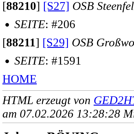
[
88210
]
[S27]
OSB Steenfe
SEITE
: #206
[
88211
]
[S29]
OSB Großwo
SEITE
: #1591
HOME
HTML erzeugt von
GED2HT
am 07.02.2026 13:28:28 Mit