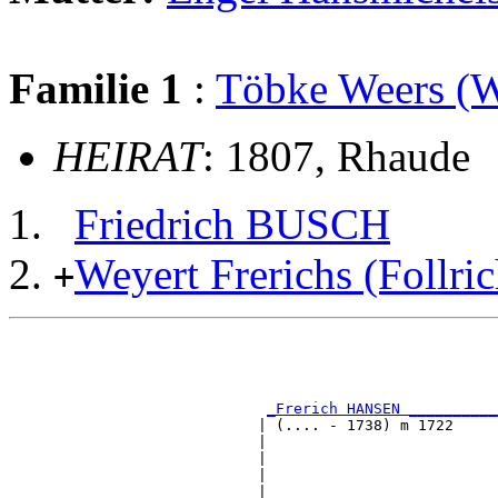
Familie 1
:
Töbke Weers (
HEIRAT
: 1807, Rhaude
Friedrich BUSCH
Weyert Frerichs (Follr
+
                                                       
                                                       
                                                       
_Frerich HANSEN __________
                            | (.... - 1738) m 1722     
                            |                          
                            |                          
                            |                          
                            |                          