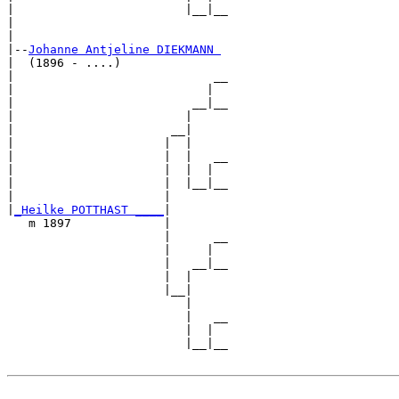
|                        |__|__

|                              

|

|--
Johanne Antjeline DIEKMANN 
|  (1896 - ....)

|                            __

|                           |  

|                         __|__

|                        |     

|                      __|

|                     |  |

|                     |  |   __

|                     |  |  |  

|                     |  |__|__

|                     |        

|
_Heilke POTTHAST ____
|

   m 1897             |

                      |      __

                      |     |  

                      |   __|__

                      |  |     

                      |__|

                         |

                         |   __

                         |  |  

                         |__|__
