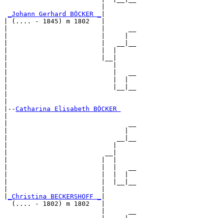
                         |        

_Johann Gerhard BÖCKER _
|

| (.... - 1845) m 1802   |

|                        |      __

|                        |     |  

|                        |   __|__

|                        |  |     

|                        |__|

|                           |

|                           |   __

|                           |  |  

|                           |__|__

|                                 

|

|--
Catharina Elisabeth BÖCKER 
|  

|                               __

|                              |  

|                            __|__

|                           |     

|                         __|

|                        |  |

|                        |  |   __

|                        |  |  |  

|                        |  |__|__

|                        |        

|
_Christina BECKERSHOFF _
|

  (.... - 1802) m 1802   |

                         |      __
