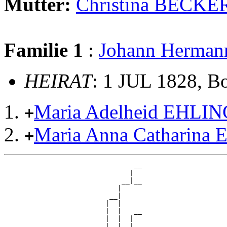
Mutter:
Christina BECK
Familie 1
:
Johann Herman
HEIRAT
: 1 JUL 1828, B
Maria Adelheid EHLIN
+
Maria Anna Catharina
+
                                __

                               |  

                             __|__

                            |     

                          __|

                         |  |

                         |  |   __

                         |  |  |  

                         |  |__|__
