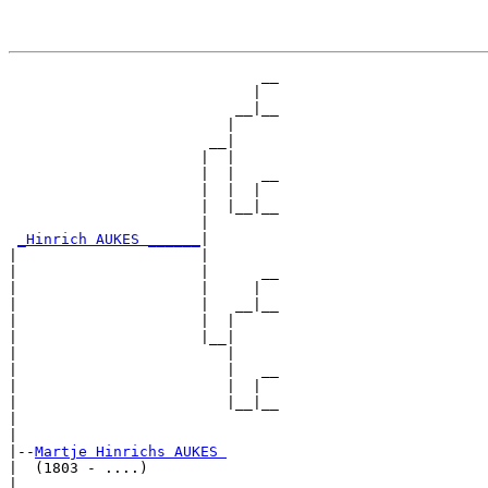
                             __

                            |  

                          __|__

                         |     

                       __|

                      |  |

                      |  |   __

                      |  |  |  

                      |  |__|__

                      |        

_Hinrich AUKES ______
|

|                     |

|                     |      __

|                     |     |  

|                     |   __|__

|                     |  |     

|                     |__|

|                        |

|                        |   __

|                        |  |  

|                        |__|__

|                              

|

|--
Martje Hinrichs AUKES 
|  (1803 - ....)

|                            __
