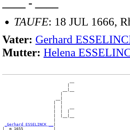
____ - ____
TAUFE
: 18 JUL 1666, R
Vater:
Gerhard ESSELIN
Mutter:
Helena ESSELIN
                             __

                            |  

                          __|__

                         |     

                       __|

                      |  |

                      |  |   __

                      |  |  |  

                      |  |__|__

                      |        

_Gerhard ESSELINCK __
|

|  m 1655             |
