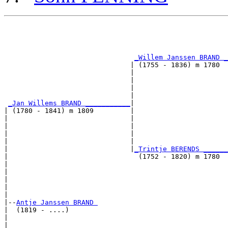
                                                       
                                                       
                                                       
_Willem Janssen BRAND _
                               | (1755 - 1836) m 1780  
                               |                       
                               |                       
                               |                       
                               |                       
_Jan Willems BRAND ___________
|

| (1780 - 1841) m 1809         |

|                              |                       
|                              |                       
|                              |                       
|                              |                       
|                              |
_Trintje BERENDS ______
|                                (1752 - 1820) m 1780  
|                                                      
|                                                      
|                                                      
|                                                      
|

|--
Antje Janssen BRAND 
|  (1819 - ....)

|                                                      
|                                                      