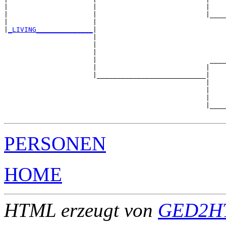
|                     |                           |    
|                     |                           |____
|                     |                                
|
_LIVING______________
|

                      |

                      |                                
                      |                                
                      |                            ____
                      |                           |    
                      |___________________________|

                                                  |

                                                  |    
                                                  |    
                                                  |____
PERSONEN
HOME
HTML erzeugt von
GED2HT