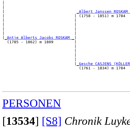
|                                                      
|                                                      
|                               
_Albert Janssen ROSKAM 
|                              | (1758 - 1851) m 1784  
|                              |                       
|                              |                       
|                              |                       
|                              |                       
|
_Antje Alberts Jacobs ROSKAM _
|

  (1785 - 1862) m 1809         |

                               |                       
                               |                       
                               |                       
                               |                       
                               |
_Gesche CASJENS (KÖLLER
                                 (1761 - 1834) m 1784  
                                                       
                                                       
                                                       
PERSONEN
[
13534
]
[S8]
Chronik Luyk