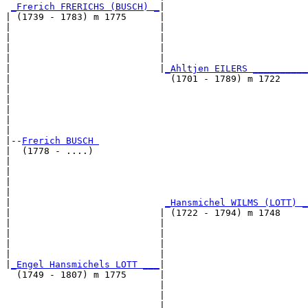
_Frerich FRERICHS (BUSCH) _
|

| (1739 - 1783) m 1775      |

|                           |                          
|                           |                          
|                           |                          
|                           |                          
|                           |
_Ahltjen EILERS __________
|                             (1701 - 1789) m 1722     
|                                                      
|                                                      
|                                                      
|                                                      
|

|--
Frerich BUSCH 
|  (1778 - ....)

|                                                      
|                                                      
|                                                      
|                                                      
|                            
_Hansmichel WILMS (LOTT) _
|                           | (1722 - 1794) m 1748     
|                           |                          
|                           |                          
|                           |                          
|                           |                          
|
_Engel Hansmichels LOTT ___
|

  (1749 - 1807) m 1775      |

                            |                          
                            |                          
                            |                          