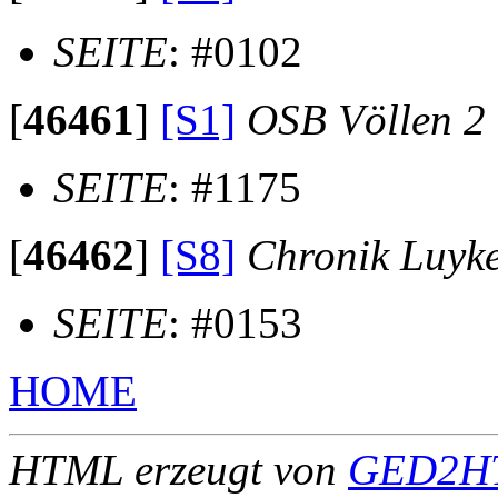
SEITE
: #0102
[
46461
]
[S1]
OSB Völlen 2
SEITE
: #1175
[
46462
]
[S8]
Chronik Luyk
SEITE
: #0153
HOME
HTML erzeugt von
GED2HT