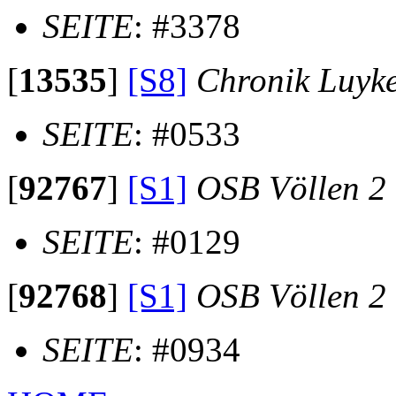
SEITE
: #3378
[
13535
]
[S8]
Chronik Luyk
SEITE
: #0533
[
92767
]
[S1]
OSB Völlen 2
SEITE
: #0129
[
92768
]
[S1]
OSB Völlen 2
SEITE
: #0934