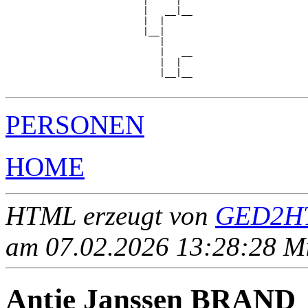
                         |     |  

                         |   __|__

                         |  |     

                         |__|

                            |

                            |   __

                            |  |  

                            |__|__

PERSONEN
HOME
HTML erzeugt von
GED2HT
am 07.02.2026 13:28:28 Mit
Antje Janssen BRAND