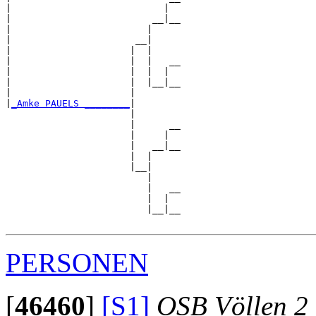
|                           |  

|                         __|__

|                        |     

|                      __|

|                     |  |

|                     |  |   __

|                     |  |  |  

|                     |  |__|__

|                     |        

|
_Amke PAUELS ________
|

                      |

                      |      __

                      |     |  

                      |   __|__

                      |  |     

                      |__|

                         |

                         |   __

                         |  |  

                         |__|__

PERSONEN
[
46460
]
[S1]
OSB Völlen 2