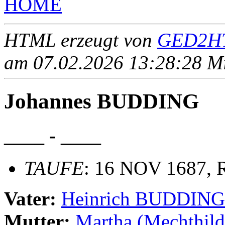
HOME
HTML erzeugt von
GED2HT
am 07.02.2026 13:28:28 Mit
Johannes BUDDING
____ - ____
TAUFE
: 16 NOV 1687, R
Vater:
Heinrich BUDDING
Mutter:
Martha (Mechthi