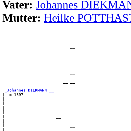
Vater:
Johannes DIEKMA
Mutter:
Heilke POTTHAS
                             __

                            |  

                          __|__

                         |     

                       __|

                      |  |

                      |  |   __

                      |  |  |  

                      |  |__|__

                      |        

_Johannes DIEKMANN __
|

|  m 1897             |

|                     |      __

|                     |     |  

|                     |   __|__

|                     |  |     

|                     |__|

|                        |

|                        |   __

|                        |  |  
