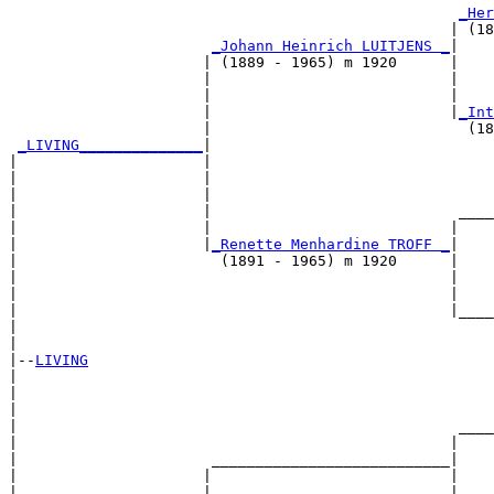
_Her
                                                  | (18
_Johann Heinrich LUITJENS _
|

                      | (1889 - 1965) m 1920      |

                      |                           |    
                      |                           |    
                      |                           |
_Int
                      |                             (18
_LIVING______________
|

|                     |

|                     |                                
|                     |                                
|                     |                            ____
|                     |                           |    
|                     |
_Renette Menhardine TROFF _
|

|                       (1891 - 1965) m 1920      |

|                                                 |    
|                                                 |    
|                                                 |____
|                                                      
|

|--
LIVING
|  

|                                                      
|                                                      
|                                                  ____
|                                                 |    
|                      ___________________________|

|                     |                           |

|                     |                           |    