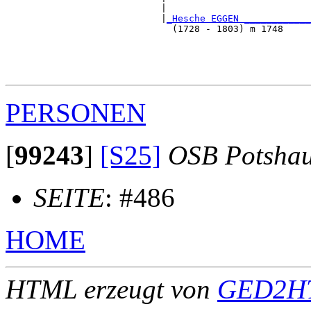
                            |                          
                            |
_Hesche EGGEN ____________
                              (1728 - 1803) m 1748     
                                                       
                                                       
                                                       
PERSONEN
[
99243
]
[S25]
OSB Potsha
SEITE
: #486
HOME
HTML erzeugt von
GED2HT