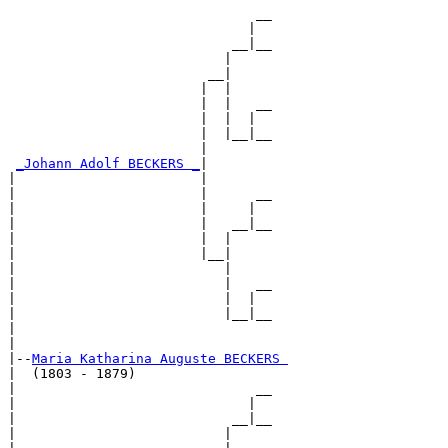
                               __

                              |  

                            __|__

                           |     

                         __|

                        |  |

                        |  |   __

                        |  |  |  

                        |  |__|__

                        |        

_Johann Adolf BECKERS _
|

|                       |

|                       |      __

|                       |     |  

|                       |   __|__

|                       |  |     

|                       |__|

|                          |

|                          |   __

|                          |  |  

|                          |__|__

|                                

|

|--
Maria Katharina Auguste BECKERS 
|  (1803 - 1879)

|                              __

|                             |  

|                           __|__

|                          |     
