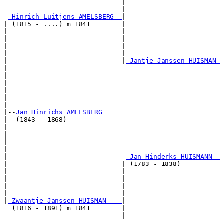
                              |                        
                              |                        
_Hinrich Luitjens AMELSBERG _
|

| (1815 - ....) m 1841        |

|                             |                        
|                             |                        
|                             |                        
|                             |                        
|                             |
_Jantje Janssen HUISMAN 
|                                                      
|                                                      
|                                                      
|                                                      
|                                                      
|

|--
Jan Hinrichs AMELSBERG 
|  (1843 - 1868)

|                                                      
|                                                      
|                                                      
|                                                      
|                              
_Jan Hinderks HUISMANN _
|                             | (1783 - 1838)          
|                             |                        
|                             |                        
|                             |                        
|                             |                        
|
_Zwaantje Janssen HUISMAN ___
|

  (1816 - 1891) m 1841        |

                              |                        