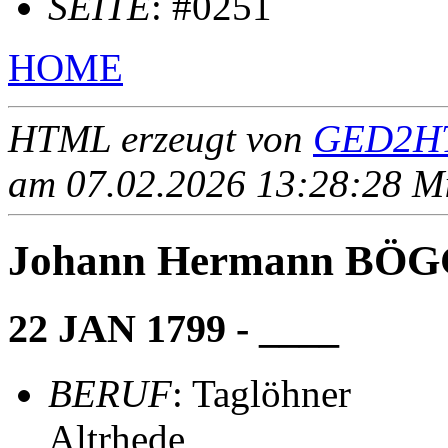
SEITE
: #0251
HOME
HTML erzeugt von
GED2HT
am 07.02.2026 13:28:28 Mit
Johann Hermann BÖ
22 JAN 1799 - ____
BERUF
: Taglöhner
Altrhede