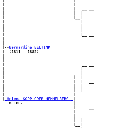
|                              |      __

|                              |     |  

|                              |   __|__

|                              |  |     

|                              |__|

|                                 |

|                                 |   __

|                                 |  |  

|                                 |__|__

|                                       

|

|--
Bernardina BELTINK 
|  (1811 - 1885)

|                                     __

|                                    |  

|                                  __|__

|                                 |     

|                               __|

|                              |  |

|                              |  |   __

|                              |  |  |  

|                              |  |__|__

|                              |        

|
_Helena KOPP ODER HEMMELBERG _
|

   m 1807                      |

                               |      __

                               |     |  

                               |   __|__

                               |  |     

                               |__|
