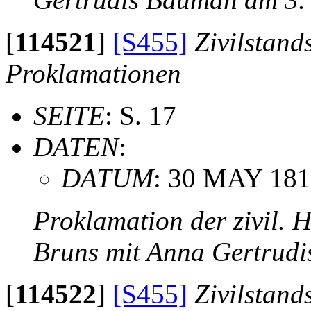
[
114521
]
[S455]
Zivilstand
Proklamationen
SEITE
: S. 17
DATEN
:
DATUM
: 30 MAY 18
Proklamation der zivil. 
Bruns mit Anna Gertrud
[
114522
]
[S455]
Zivilstand