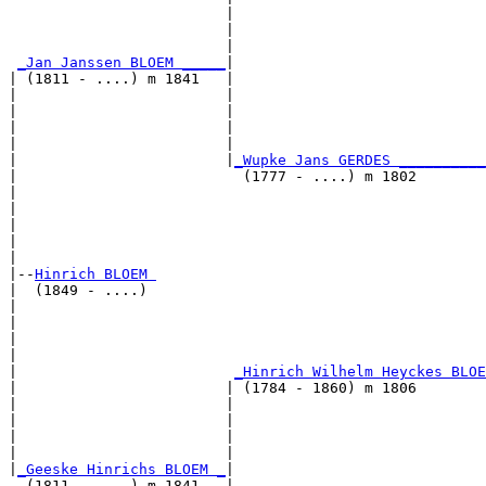
                         |                             
                         |                             
                         |                             
_Jan Janssen BLOEM _____
|

| (1811 - ....) m 1841   |

|                        |                             
|                        |                             
|                        |                             
|                        |                             
|                        |
_Wupke Jans GERDES __________
|                          (1777 - ....) m 1802        
|                                                      
|                                                      
|                                                      
|                                                      
|

|--
Hinrich BLOEM 
|  (1849 - ....)

|                                                      
|                                                      
|                                                      
|                                                      
|                         
_Hinrich Wilhelm Heyckes BLOE
|                        | (1784 - 1860) m 1806        
|                        |                             
|                        |                             
|                        |                             
|                        |                             
|
_Geeske Hinrichs BLOEM _
|

  (1811 - ....) m 1841   |
