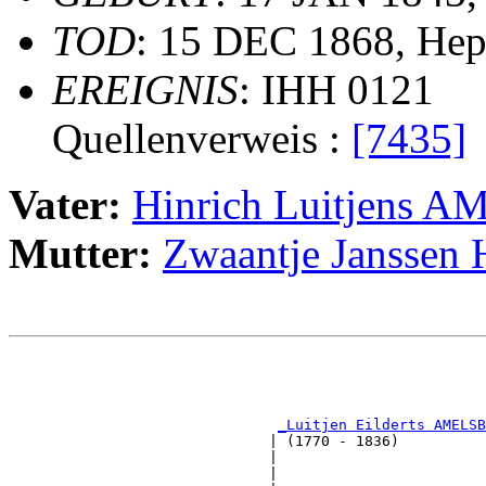
TOD
: 15 DEC 1868, He
EREIGNIS
: IHH 0121
Quellenverweis :
[7435]
Vater:
Hinrich Luitjens
Mutter:
Zwaantje Jansse
                                                       
                                                       
_Luitjen Eilderts AMELSB
                              | (1770 - 1836)          
                              |                        
                              |                        