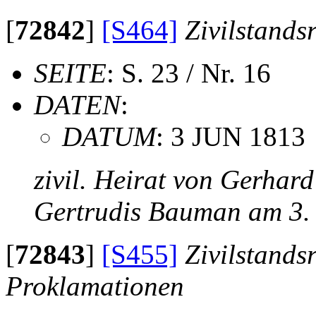
[
72842
]
[S464]
Zivilstands
SEITE
: S. 23 / Nr. 16
DATEN
:
DATUM
: 3 JUN 1813
zivil. Heirat von Gerhar
Gertrudis Bauman am 3.
[
72843
]
[S455]
Zivilstands
Proklamationen