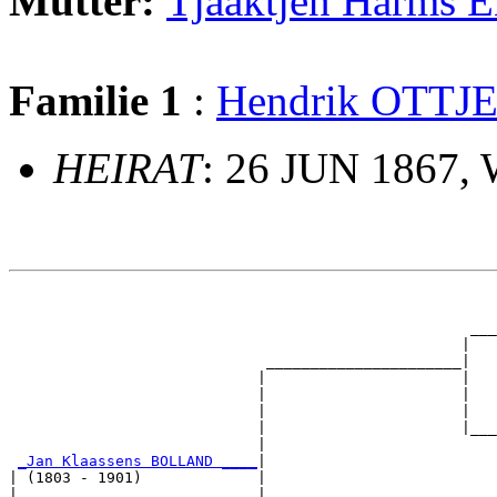
Mutter:
Tjaaktjen Harm
Familie 1
:
Hendrik OTTJ
HEIRAT
: 26 JUN 1867,
                                                       
                                                       
                                                    ___
                                                   |   
                             ______________________|

                            |                      |

                            |                      |   
                            |                      |   
                            |                      |___
                            |                          
_Jan Klaassens BOLLAND ____
|

| (1803 - 1901)             |

|                           |                          