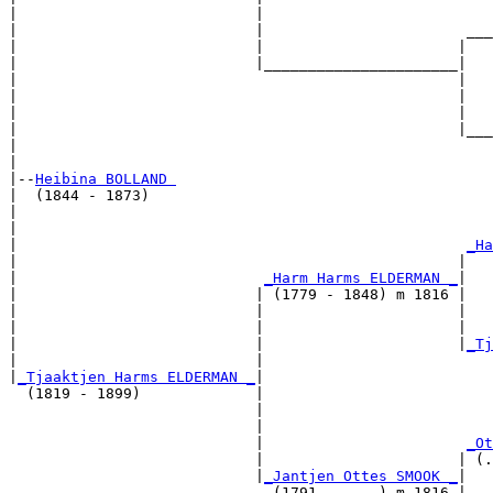
|                           |                          
|                           |                       ___
|                           |                      |   
|                           |______________________|

|                                                  |

|                                                  |   
|                                                  |   
|                                                  |___
|                                                      
|

|--
Heibina BOLLAND 
|  (1844 - 1873)

|                                                      
|                                                      
|                                                   
_Ha
|                                                  |   
|                            
_Harm Harms ELDERMAN _
|

|                           | (1779 - 1848) m 1816 |

|                           |                      |   
|                           |                      |   
|                           |                      |
_Tj
|                           |                          
|
_Tjaaktjen Harms ELDERMAN _
|

  (1819 - 1899)             |

                            |                          
                            |                          
                            |                       
_Ot
                            |                      | (.
                            |
_Jantjen Ottes SMOOK _
|

                              (1791 - ....) m 1816 |
