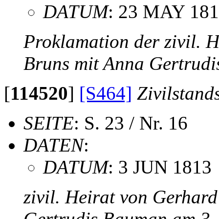
DATUM
: 23 MAY 18
Proklamation der zivil. 
Bruns mit Anna Gertrud
[
114520
]
[S464]
Zivilstand
SEITE
: S. 23 / Nr. 16
DATEN
:
DATUM
: 3 JUN 1813
zivil. Heirat von Gerhar
Gertrudis Bauman am 3.