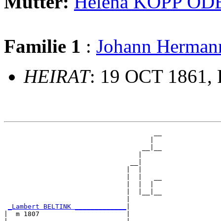
Mutter:
Helena KOPP 
Familie 1
:
Johann Herma
HEIRAT
: 19 OCT 1861, 
                                      __

                                     |  

                                   __|__

                                  |     

                                __|

                               |  |

                               |  |   __

                               |  |  |  

                               |  |__|__

                               |        

_Lambert BELTINK _____________
|

|  m 1807                      |
