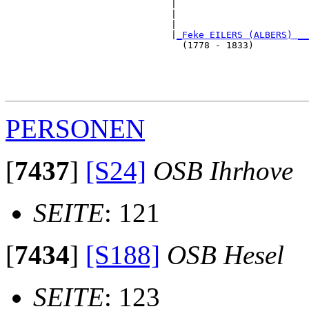
                              |                        
                              |                        
                              |                        
                              |
_Feke EILERS (ALBERS) __
                                (1778 - 1833)          
                                                       
                                                       
                                                       
PERSONEN
[
7437
]
[S24]
OSB Ihrhove
SEITE
: 121
[
7434
]
[S188]
OSB Hesel
SEITE
: 123