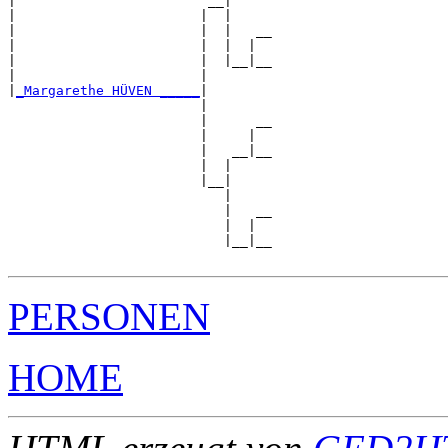
|                        __|

|                       |  |

|                       |  |   __

|                       |  |  |  

|                       |  |__|__

|                       |        

|
_Margarethe HÜVEN _____
|

                        |

                        |      __

                        |     |  

                        |   __|__

                        |  |     

                        |__|

                           |

                           |   __

                           |  |  

                           |__|__

PERSONEN
HOME