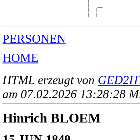
                                  |

                                  |   __

                                  |  |  

                                  |__|__

PERSONEN
HOME
HTML erzeugt von
GED2HT
am 07.02.2026 13:28:28 Mit
Hinrich BLOEM
15 JUN 1849 - ____