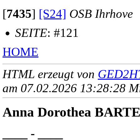
[
7435
]
[S24]
OSB Ihrhove
SEITE
: #121
HOME
HTML erzeugt von
GED2HT
am 07.02.2026 13:28:28 Mit
Anna Dorothea BART
____ - ____