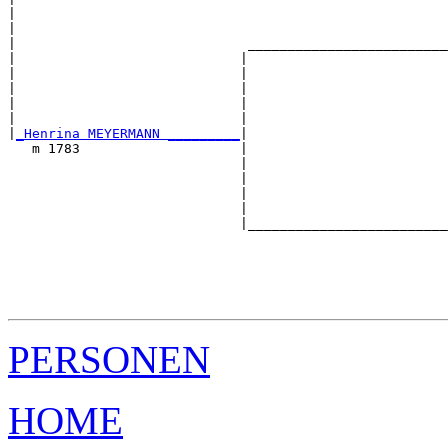
|                                                      
|                                                      
|                             _________________________
|                            |                         
|                            |                         
|                            |                         
|                            |                         
|                            |                         
|
_Henrina MEYERMANN _________
|

   m 1783                    |

                             |                         
                             |                         
                             |                         
                             |                         
                             |_________________________
                                                       
                                                       
                                                       
                                                       
PERSONEN
HOME