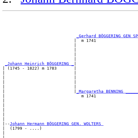
                                                       
                                                       
                                                       
                                                       
_Gerhard BÖGGERING GEN SP
                             |  m 1741                 
                             |                         
                             |                         
                             |                         
                             |                         
_Johann Heinrich BÖGGERING _
|

| (1745 - 1822) m 1783       |

|                            |                         
|                            |                         
|                            |                         
|                            |                         
|                            |
_Margaretha BENNING _____
|                               m 1741                 
|                                                      
|                                                      
|                                                      
|                                                      
|

|--
Johann Hermann BÖGGERING GEN. WOLTERS 
|  (1799 - ....)

|                                                      
|                                                      