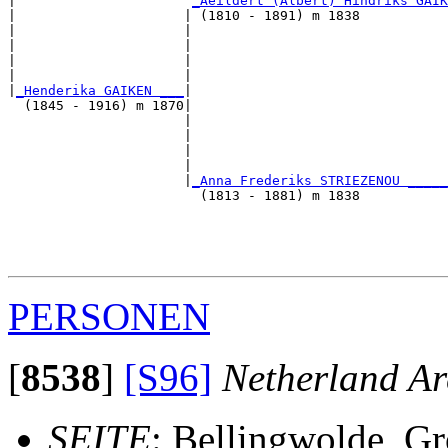
|                      
_Aeildert (Albert) Hindriks GAIK
|                     | (1810 - 1891) m 1838           
|                     |                                
|                     |                                
|                     |                                
|                     |                                
|
_Henderika GAIKEN ___
|

  (1845 - 1916) m 1870|

                      |                                
                      |                                
                      |                                
                      |                                
                      |
_Anna Frederiks STRIEZENOU _____
                        (1813 - 1881) m 1838           
                                                       
                                                       
                                                       
PERSONEN
[
8538
]
[S96]
Netherland Ar
SEITE
: Bellingwolde, G