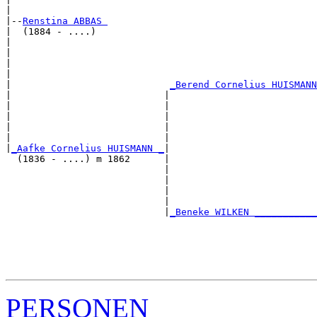
|

|--
Renstina ABBAS 
|  (1884 - ....)

|                                                      
|                                                      
|                                                      
|                                                      
|                            
_Berend Cornelius HUISMANN
|                           |                          
|                           |                          
|                           |                          
|                           |                          
|                           |                          
|
_Aafke Cornelius HUISMANN _
|

  (1836 - ....) m 1862      |

                            |                          
                            |                          
                            |                          
                            |                          
                            |
_Beneke WILKEN ___________
                                                       
                                                       
                                                       
                                                       
PERSONEN