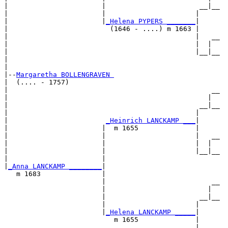
|                       |                       __|__

|                       |                      |     

|                       |
_Helena PYPERS _______
|

|                         (1646 - ....) m 1663 |

|                                              |   __

|                                              |  |  

|                                              |__|__

|                                                    

|

|--
Margaretha BOLLENGRAVEN 
|  (.... - 1757)

|                                                  __

|                                                 |  

|                                               __|__

|                                              |     

|                        
_Heinrich LANCKAMP ___
|

|                       |  m 1655              |

|                       |                      |   __

|                       |                      |  |  

|                       |                      |__|__

|                       |                            

|
_Anna LANCKAMP ________
|

   m 1683               |

                        |                          __

                        |                         |  

                        |                       __|__

                        |                      |     

                        |
_Helena LANCKAMP _____
|

                           m 1655              |

                                               |   __
