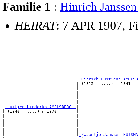
Familie 1
:
Hinrich Jans
HEIRAT
: 7 APR 1907, Fi
                                                       
                                                       
_Hinrich Luitjens AMELSB
                              | (1815 - ....) m 1841   
                              |                        
                              |                        
                              |                        
                              |                        
_Luitjen Hinderks AMELSBERG _
|

| (1840 - ....) m 1870        |

|                             |                        
|                             |                        
|                             |                        
|                             |                        
|                             |
_Zwaantje Janssen HUISMA