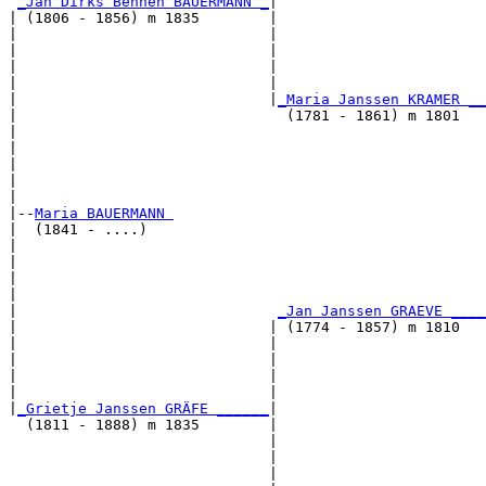
_Jan Dirks Behnen BAUERMANN _
|

| (1806 - 1856) m 1835        |

|                             |                        
|                             |                        
|                             |                        
|                             |                        
|                             |
_Maria Janssen KRAMER __
|                               (1781 - 1861) m 1801   
|                                                      
|                                                      
|                                                      
|                                                      
|

|--
Maria BAUERMANN 
|  (1841 - ....)

|                                                      
|                                                      
|                                                      
|                                                      
|                              
_Jan Janssen GRAEVE ____
|                             | (1774 - 1857) m 1810   
|                             |                        
|                             |                        
|                             |                        
|                             |                        
|
_Grietje Janssen GRÄFE ______
|

  (1811 - 1888) m 1835        |

                              |                        
                              |                        
                              |                        