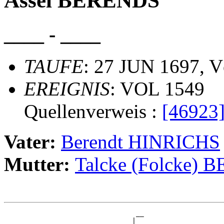
Assel BERENDS
____ - ____
TAUFE
: 27 JUN 1697, V
EREIGNIS
: VOL 1549
Quellenverweis :
[46923
Vater:
Berendt HINRICHS
Mutter:
Talcke (Folcke) 
                                 __

                                |  
