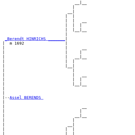
                              __|__

                             |     

                           __|

                          |  |

                          |  |   __

                          |  |  |  

                          |  |__|__

                          |        

_Berendt HINRICHS _______
|

|  m 1692                 |

|                         |      __

|                         |     |  

|                         |   __|__

|                         |  |     

|                         |__|

|                            |

|                            |   __

|                            |  |  

|                            |__|__

|                                  

|

|--
Assel BERENDS 
|  

|                                __

|                               |  

|                             __|__

|                            |     

|                          __|

|                         |  |

|                         |  |   __
