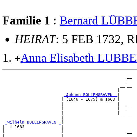
Familie 1
:
Bernard LÜBB
HEIRAT
: 5 FEB 1732, R
Anna Elisabeth LUBB
+
                                                   __

                                                  |  

                                                __|__

                                               |     

_Johann BOLLENGRAVEN _
|

                        | (1646 - 1675) m 1663 |

                        |                      |   __

                        |                      |  |  

                        |                      |__|__

                        |                            

_Wilhelm BOLLENGRAVEN _
|

|  m 1683               |

|                       |                          __

|                       |                         |  
