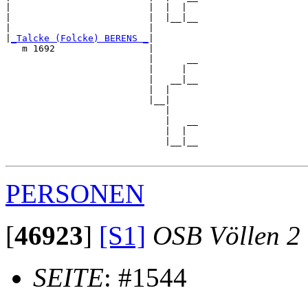
|                         |  |  |  

|                         |  |__|__

|                         |        

|
_Talcke (Folcke) BERENS _
|

   m 1692                 |

                          |      __

                          |     |  

                          |   __|__

                          |  |     

                          |__|

                             |

                             |   __

                             |  |  

                             |__|__

PERSONEN
[
46923
]
[S1]
OSB Völlen 2
SEITE
: #1544