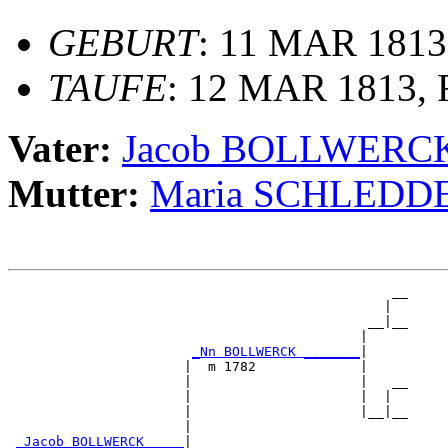
GEBURT
: 11 MAR 1813
TAUFE
: 12 MAR 1813, R
Vater:
Jacob BOLLWERC
Mutter:
Maria SCHLEDD
                                                __

                                               |  

                                             __|__

                                            |     

_Nn BOLLWERCK _______
|

                      |  m 1782             |

                      |                     |   __

                      |                     |  |  

                      |                     |__|__

                      |                           

_Jacob BOLLWERCK ____
|
