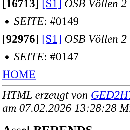
[
16713
]
[S1]
OSB Völlen 2
SEITE
: #0149
[
92976
]
[S1]
OSB Völlen 2
SEITE
: #0147
HOME
HTML erzeugt von
GED2HT
am 07.02.2026 13:28:28 Mit