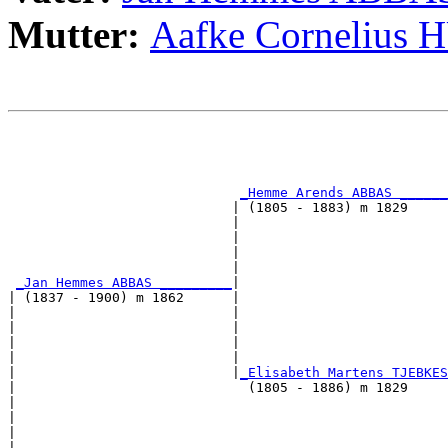
Mutter:
Aafke Corneliu
                                                       
                                                       
_Hemme Arends ABBAS ______
                            | (1805 - 1883) m 1829     
                            |                          
                            |                          
                            |                          
                            |                          
_Jan Hemmes ABBAS _________
|

| (1837 - 1900) m 1862      |

|                           |                          
|                           |                          
|                           |                          
|                           |                          
|                           |
_Elisabeth Martens TJEBKES
|                             (1805 - 1886) m 1829     
|                                                      
|                                                      
|                                                      
|                                                      