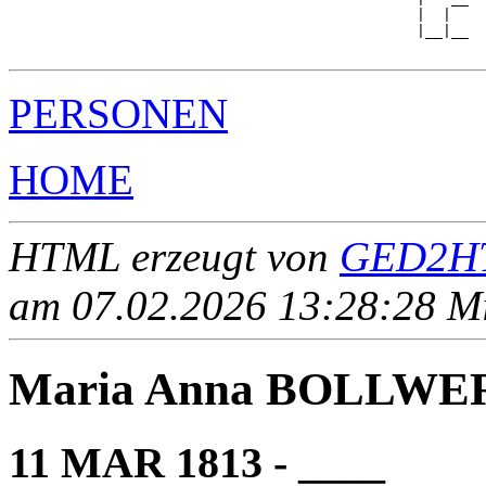
                                               |  |  

                                               |__|__

PERSONEN
HOME
HTML erzeugt von
GED2HT
am 07.02.2026 13:28:28 Mit
Maria Anna BOLLWE
11 MAR 1813 - ____