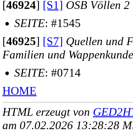
[
46924
]
[S1]
OSB Völlen 2
SEITE
: #1545
[
46925
]
[S7]
Quellen und F
Familien und Wappenkund
SEITE
: #0714
HOME
HTML erzeugt von
GED2HT
am 07.02.2026 13:28:28 Mit