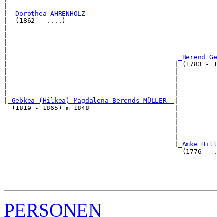
|

|--
Dorothea AHRENHOLZ 
|  (1862 - ....)

|                                                      
|                                                      
|                                                      
|                                                      
|                                            
_Berend Ge
|                                           | (1783 - 1
|                                           |          
|                                           |          
|                                           |          
|                                           |          
|
_Gebkea (Hilkea) Magdalena Berends MÜLLER _
|

  (1819 - 1865) m 1848                      |

                                            |          
                                            |          
                                            |          
                                            |          
                                            |
_Amke Hill
                                              (1776 - .
                                                       
                                                       
                                                       
PERSONEN