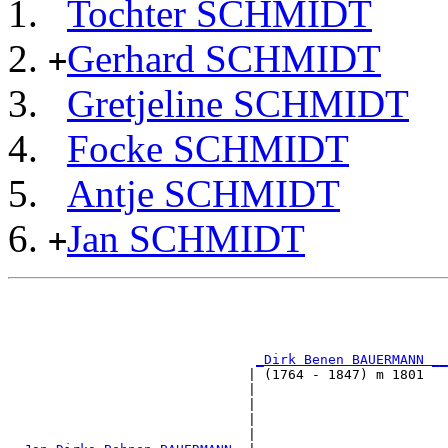
Tochter SCHMIDT
Gerhard SCHMIDT
+
Gretjeline SCHMIDT
Focke SCHMIDT
Antje SCHMIDT
Jan SCHMIDT
+
                                                       
                                                       
                                                       
_Dirk Benen BAUERMANN __
                              | (1764 - 1847) m 1801   
                              |                        
                              |                        
                              |                        
                              |                        