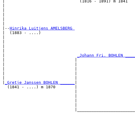
|                               (1816 - 1891) m 1841   
|                                                      
|                                                      
|                                                      
|                                                      
|

|--
Hinrika Luitjens AMELSBERG 
|  (1883 - ....)

|                                                      
|                                                      
|                                                      
|                                                      
|                              
_Johann Fri. BOHLEN ____
|                             |                        
|                             |                        
|                             |                        
|                             |                        
|                             |                        
|
_Gretje Janssen BOHLEN ______
|

  (1841 - ....) m 1870        |

                              |                        
                              |                        
                              |                        
                              |                        
                              |________________________
                                                       
                                                       
                                                       
                                                       