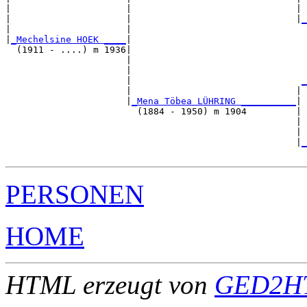
|                     |                              | 
|                     |                              |
_
|                     |                                
|
_Mechelsine HOEK ____
|

  (1911 - ....) m 1936|

                      |                                
                      |                                
                      |                               
_
                      |                              | 
                      |
_Mena Töbea LÜHRING __________
|

                        (1884 - 1950) m 1904         |

                                                     | 
                                                     | 
                                                     |
_
PERSONEN
HOME
HTML erzeugt von
GED2HT