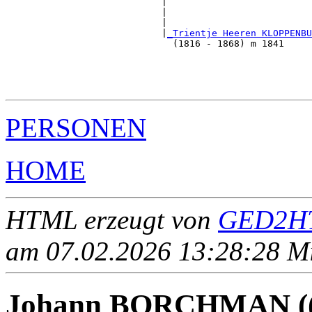
                            |                          
                            |                          
                            |                          
                            |
_Trientje Heeren KLOPPENBU
                              (1816 - 1868) m 1841     
                                                       
                                                       
                                                       
PERSONEN
HOME
HTML erzeugt von
GED2HT
am 07.02.2026 13:28:28 Mit
Johann BORCHMAN ((