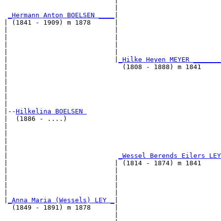
                            |                          
                            |                          
_Hermann Anton BOELSEN ____
|

| (1841 - 1909) m 1878      |

|                           |                          
|                           |                          
|                           |                          
|                           |                          
|                           |
_Hilke Heyen MEYER _______
|                             (1808 - 1888) m 1841     
|                                                      
|                                                      
|                                                      
|                                                      
|

|--
Hilkelina BOELSEN 
|  (1886 - ....)

|                                                      
|                                                      
|                                                      
|                                                      
|                            
_Wessel Berends Eilers LEY
|                           | (1814 - 1874) m 1841     
|                           |                          
|                           |                          
|                           |                          
|                           |                          
|
_Anna Maria (Wessels) LEY _
|

  (1849 - 1891) m 1878      |

                            |                          