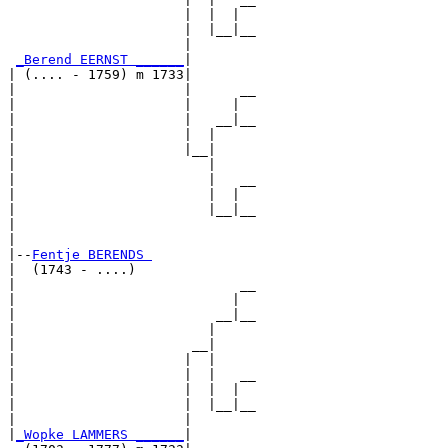
                      |  |  |  

                      |  |__|__

                      |        

_Berend EERNST ______
|

| (.... - 1759) m 1733|

|                     |      __

|                     |     |  

|                     |   __|__

|                     |  |     

|                     |__|

|                        |

|                        |   __

|                        |  |  

|                        |__|__

|                              

|

|--
Fentje BERENDS 
|  (1743 - ....)

|                            __

|                           |  

|                         __|__

|                        |     

|                      __|

|                     |  |

|                     |  |   __

|                     |  |  |  

|                     |  |__|__

|                     |        

|
_Wopke LAMMERS ______
|
