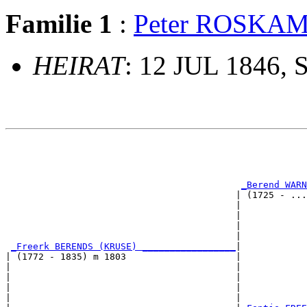
Familie 1
:
Peter ROSKA
HEIRAT
: 12 JUL 1846, 
                                                       
                                                       
                                                       
_Berend WARN
                                          | (1725 - ...
                                          |            
                                          |            
                                          |            
                                          |            
_Freerk BERENDS (KRUSE) _________________
|

| (1772 - 1835) m 1803                    |

|                                         |            
|                                         |            
|                                         |            
|                                         |            