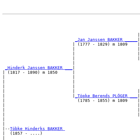
                                                       
                                                       
                                                      |
_Jan Janssen BAKKER _____
|

                            | (1777 - 1829) m 1809    |

                            |                         |
                            |                         |
                            |                         |
                            |                          
_Hinderk Janssen BAKKER ___
|

| (1817 - 1890) m 1850      |

|                           |                          
|                           |                          
|                           |                          
|                           |                         |
|                           |
_Töpke Berends PLÖGER ___
|

|                             (1785 - 1855) m 1809    |

|                                                     |
|                                                     |
|                                                     |
|                                                      
|

|--
Töbke Hinderks BAKKER 
|  (1857 - ....)

|                                                      