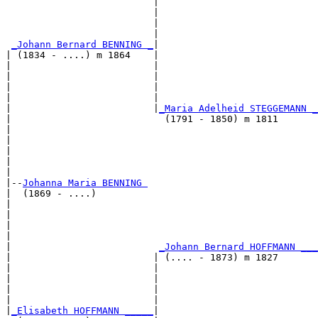
                          |                            
                          |                            
                          |                            
                          |                            
_Johann Bernard BENNING _
|

| (1834 - ....) m 1864    |

|                         |                            
|                         |                            
|                         |                            
|                         |                            
|                         |
_Maria Adelheid STEGGEMANN _
|                           (1791 - 1850) m 1811       
|                                                      
|                                                      
|                                                      
|                                                      
|

|--
Johanna Maria BENNING 
|  (1869 - ....)

|                                                      
|                                                      
|                                                      
|                                                      
|                          
_Johann Bernard HOFFMANN ___
|                         | (.... - 1873) m 1827       
|                         |                            
|                         |                            
|                         |                            
|                         |                            
|
_Elisabeth HOFFMANN _____
|
