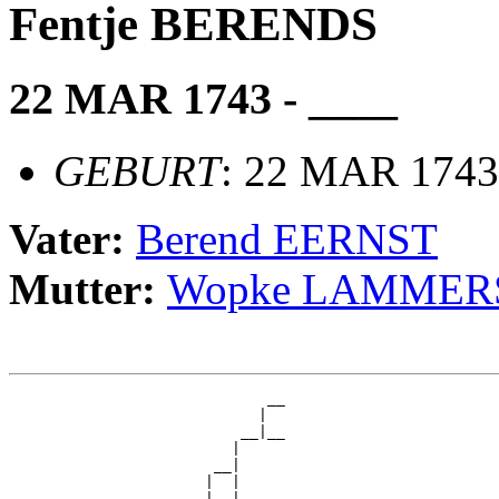
Fentje BERENDS
22 MAR 1743 - ____
GEBURT
: 22 MAR 1743
Vater:
Berend EERNST
Mutter:
Wopke LAMMER
                             __

                            |  

                          __|__

                         |     

                       __|

                      |  |

                      |  |   __
