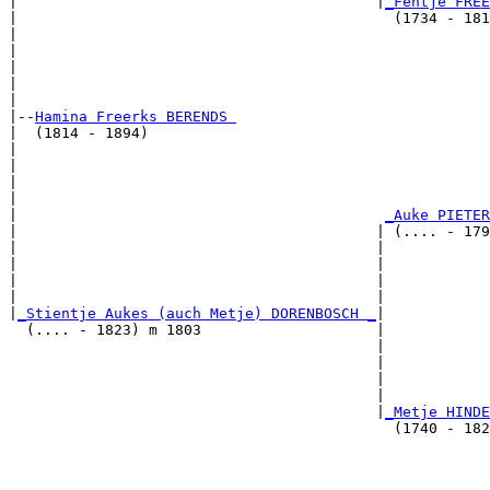
|                                         |
_Fentje FREE
|                                           (1734 - 181
|                                                      
|                                                      
|                                                      
|                                                      
|

|--
Hamina Freerks BERENDS 
|  (1814 - 1894)

|                                                      
|                                                      
|                                                      
|                                                      
|                                          
_Auke PIETER
|                                         | (.... - 179
|                                         |            
|                                         |            
|                                         |            
|                                         |            
|
_Stientje Aukes (auch Metje) DORENBOSCH _
|

  (.... - 1823) m 1803                    |

                                          |            
                                          |            
                                          |            
                                          |            
                                          |
_Metje HINDE
                                            (1740 - 182
                                                       
                                                       
                                                       