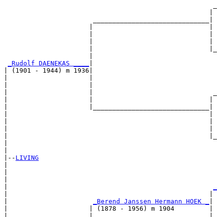
                                                      _
                                                     | 
                       ______________________________|

                      |                              |

                      |                              | 
                      |                              | 
                      |                              |_
                      |                                
_Rudolf DAENEKAS ____
|

| (1901 - 1944) m 1936|

|                     |                                
|                     |                                
|                     |                               _
|                     |                              | 
|                     |______________________________|

|                                                    |

|                                                    | 
|                                                    | 
|                                                    |_
|                                                      
|

|--
LIVING
|  

|                                                      
|                                                      
|                                                     
_
|                                                    | 
|                      
_Berend Janssen Hermann HOEK _
|

|                     | (1878 - 1956) m 1904         |

|                     |                              | 