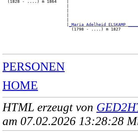
  (1828 - ....) m 1864    |

                          |                            
                          |                            
                          |                            
                          |                            
                          |
_Maria Adelheid ELSKAMP ____
                            (1798 - ....) m 1827       
                                                       
                                                       
                                                       
PERSONEN
HOME
HTML erzeugt von
GED2HT
am 07.02.2026 13:28:28 Mit