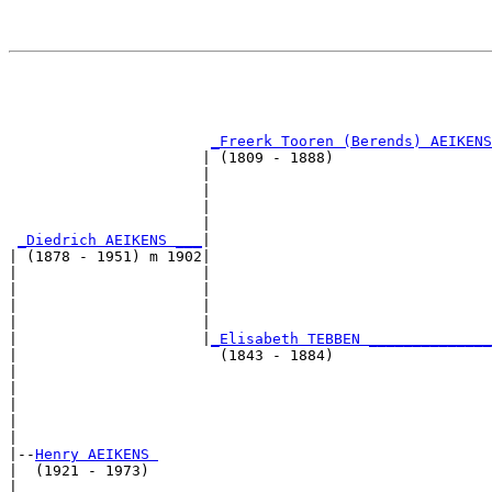
                                                       
                                                       
_Freerk Tooren (Berends) AEIKENS
                      | (1809 - 1888)                  
                      |                                
                      |                                
                      |                                
                      |                                
_Diedrich AEIKENS ___
|

| (1878 - 1951) m 1902|

|                     |                                
|                     |                                
|                     |                                
|                     |                                
|                     |
_Elisabeth TEBBEN ______________
|                       (1843 - 1884)                  
|                                                      
|                                                      
|                                                      
|                                                      
|

|--
Henry AEIKENS 
|  (1921 - 1973)

|                                                      