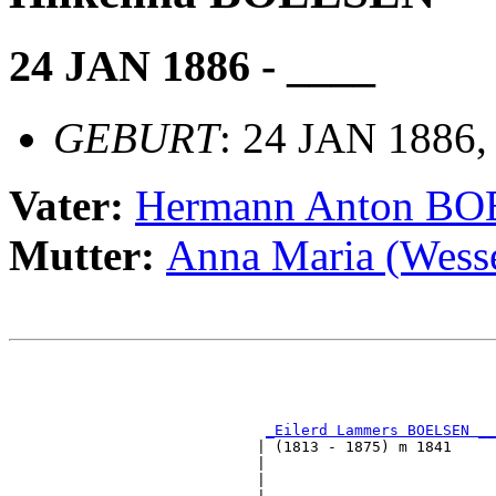
24 JAN 1886 - ____
GEBURT
: 24 JAN 1886,
Vater:
Hermann Anton B
Mutter:
Anna Maria (Wess
                                                       
                                                       
_Eilerd Lammers BOELSEN __
                            | (1813 - 1875) m 1841     
                            |                          
                            |                          