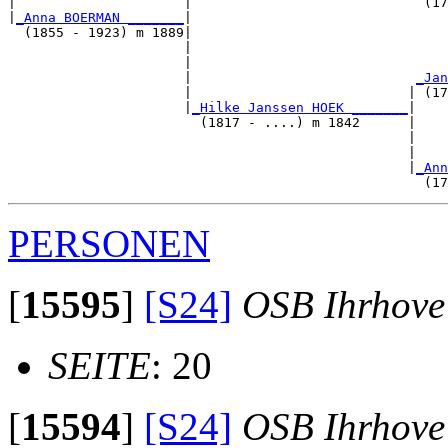
|                     |                             (17
|
_Anna BOERMAN _______
|

  (1855 - 1923) m 1889|

                      |                                
                      |                                
                      |                            
_Jan
                      |                           | (17
                      |
_Hilke Janssen HOEK _______
|

                        (1817 - ....) m 1842      |

                                                  |    
                                                  |    
                                                  |
_Ann
PERSONEN
[
15595
]
[S24]
OSB Ihrhove
SEITE
: 20
[
15594
]
[S24]
OSB Ihrhove