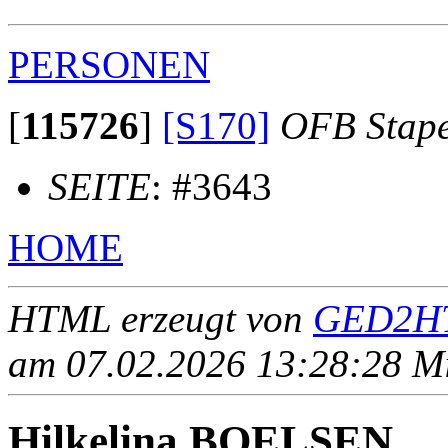
PERSONEN
[
115726
]
[S170]
OFB Stap
SEITE
: #3643
HOME
HTML erzeugt von
GED2HT
am 07.02.2026 13:28:28 Mit
Hilkelina BOELSEN