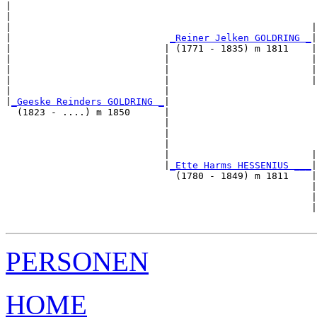
|                                                      
|                                                      
|                                                     |
|                            
_Reiner Jelken GOLDRING _
|

|                           | (1771 - 1835) m 1811    |

|                           |                         |
|                           |                         |
|                           |                         |
|                           |                          
|
_Geeske Reinders GOLDRING _
|

  (1823 - ....) m 1850      |

                            |                          
                            |                          
                            |                          
                            |                         |
                            |
_Ette Harms HESSENIUS ___
|

                              (1780 - 1849) m 1811    |

                                                      |
                                                      |
                                                      |
PERSONEN
HOME