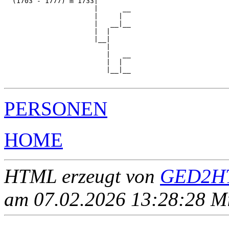
  (1703 - 1777) m 1733|

                      |      __

                      |     |  

                      |   __|__

                      |  |     

                      |__|

                         |

                         |   __

                         |  |  

                         |__|__

PERSONEN
HOME
HTML erzeugt von
GED2HT
am 07.02.2026 13:28:28 Mit