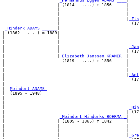
_Hermannus Eggen ADAMS ____
|

                      | (1814 - ....) m 1856      |

                      |                           |    
                      |                           |    
                      |                           |
_Els
                      |                             (17
_Hinderk ADAMS ______
|

| (1862 - ....) m 1889|

|                     |                                
|                     |                                
|                     |                            
_Jan
|                     |                           | (17
|                     |
_Elizabeth Janssen KRAMER _
|

|                       (1819 - ....) m 1856      |

|                                                 |    
|                                                 |    
|                                                 |
_Ant
|                                                   (17
|

|--
Meindert ADAMS 
|  (1895 - 1948)

|                                                      
|                                                      
|                                                  
_Hin
|                                                 | (17
|                      
_Meindert Hinderks BOERMA _
|

|                     | (1805 - 1865) m 1842      |

|                     |                           |    
|                     |                           |    
|                     |                           |
_Gre