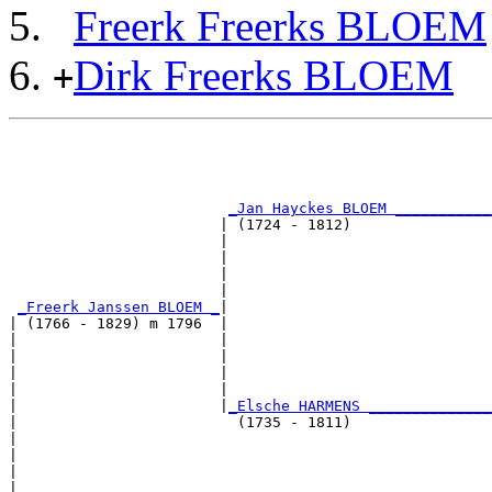
Freerk Freerks BLOEM
Dirk Freerks BLOEM
+
                                                       
                                                       
                                                       
                                                       
_Jan Hayckes BLOEM ___________
                        | (1724 - 1812)                
                        |                              
                        |                              
                        |                              
                        |                              
_Freerk Janssen BLOEM _
|

| (1766 - 1829) m 1796  |

|                       |                              
|                       |                              
|                       |                              
|                       |                              
|                       |
_Elsche HARMENS ______________
|                         (1735 - 1811)                
|                                                      
|                                                      
|                                                      
|                                                      