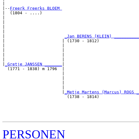
|

|--
Freerk Freerks BLOEM 
|  (1804 - ....)

|                                                      
|                                                      
|                                                      
|                                                      
|                        
_Jan BERENS (KLEIN) __________
|                       | (1730 - 1812)                
|                       |                              
|                       |                              
|                       |                              
|                       |                              
|
_Gretje JANSSEN _______
|

  (1771 - 1838) m 1796  |

                        |                              
                        |                              
                        |                              
                        |                              
                        |
_Metje Martens (Marcus) ROGS _
                          (1738 - 1814)                
                                                       
                                                       
                                                       
PERSONEN