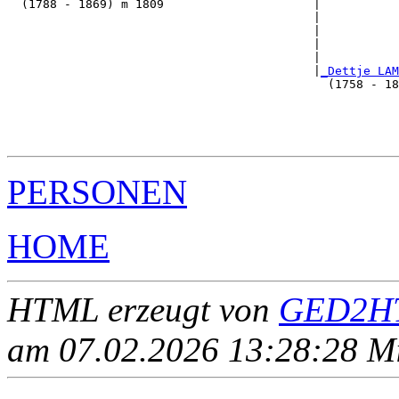
  (1788 - 1869) m 1809                     |

                                           |           
                                           |           
                                           |           
                                           |           
                                           |
_Dettje LAM
                                             (1758 - 18
                                                       
                                                       
                                                       
PERSONEN
HOME
HTML erzeugt von
GED2HT
am 07.02.2026 13:28:28 Mit