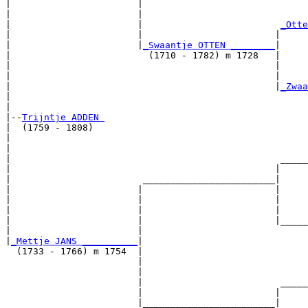
|                       |                              
|                       |                              
|                       |                         
_Otte
|                       |                        |     
|                       |
_Swaantje OTTEN ________
|

|                         (1710 - 1782) m 1728   |

|                                                |     
|                                                |     
|                                                |
_Zwaa
|                                                      
|

|--
Trijntje ADDEN 
|  (1759 - 1808)

|                                                      
|                                                      
|                                                 _____
|                                                |     
|                        ________________________|

|                       |                        |

|                       |                        |     
|                       |                        |     
|                       |                        |_____
|                       |                              
|
_Mettje JANS __________
|

  (1733 - 1766) m 1754  |

                        |                              
                        |                              
                        |                         _____
                        |                        |     
                        |________________________|
