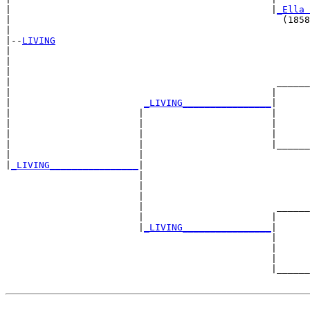
|                                               |
_Ella 
|                                                 (1858
|

|--
LIVING
|  

|                                                      
|                                                      
|                                                ______
|                                               |      
|                        
_LIVING________________
|

|                       |                       |

|                       |                       |      
|                       |                       |      
|                       |                       |______
|                       |                              
|
_LIVING________________
|

                        |

                        |                              
                        |                              
                        |                        ______
                        |                       |      
                        |
_LIVING________________
|

                                                |

                                                |      
                                                |      
                                                |______