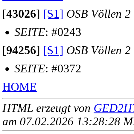
[
43026
]
[S1]
OSB Völlen 2
SEITE
: #0243
[
94256
]
[S1]
OSB Völlen 2
SEITE
: #0372
HOME
HTML erzeugt von
GED2HT
am 07.02.2026 13:28:28 Mit