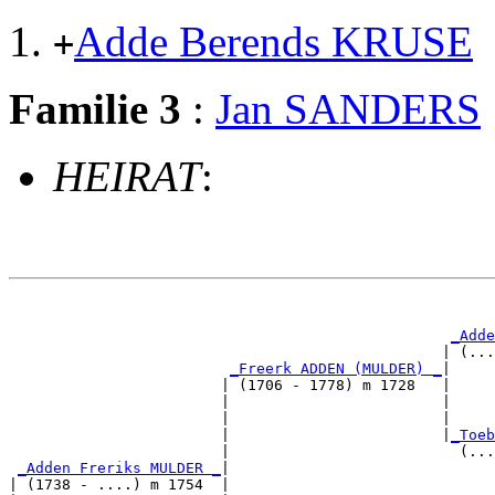
Adde Berends KRUSE
+
Familie 3
:
Jan SANDERS
HEIRAT
:
                                                       
                                                       
_Adde
                                                 | (...
_Freerk ADDEN (MULDER) _
|

                        | (1706 - 1778) m 1728   |

                        |                        |     
                        |                        |     
                        |                        |
_Toeb
                        |                          (...
_Adden Freriks MULDER _
|

| (1738 - ....) m 1754  |
