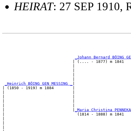
HEIRAT
: 27 SEP 1910, 
                                                       
                                                       
_Johann Bernard BÖING GE
                              | (.... - 1877) m 1841   
                              |                       
                              |                        
                              |                        
                              |                        
_Heinrich BÖING GEN MESSING _
|

| (1850 - 1919) m 1884        |

|                             |                        
|                             |                        
|                             |                        
|                             |                        
|                             |
_Maria Christina PENNEKA
|                               (1814 - 1888) m 1841   
|                                                      
|                                                      
|                                                      