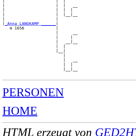
|                     |  |

|                     |  |   __

|                     |  |  |  

|                     |  |__|__

|                     |        

|
_Anna LANGKAMP ______
|

   m 1656             |

                      |      __

                      |     |  

                      |   __|__

                      |  |     

                      |__|

                         |

                         |   __

                         |  |  

                         |__|__

PERSONEN
HOME
HTML erzeugt von
GED2HT