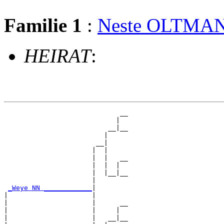
Familie 1
:
Neste OLTMA
HEIRAT
:
                             __

                            |  

                          __|__

                         |     

                       __|

                      |  |

                      |  |   __

                      |  |  |  

                      |  |__|__

                      |        

_Weye NN ____________
|

|                     |

|                     |      __

|                     |     |  

|                     |   __|__
