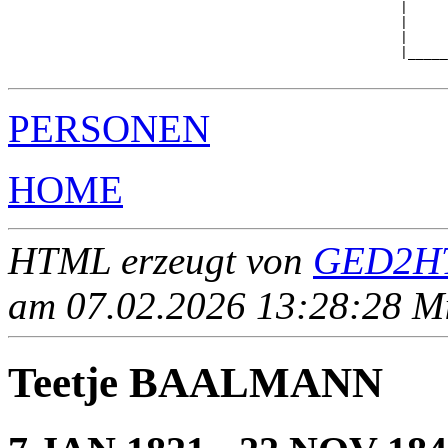
                                                 |

                                                 |     
                                                 |     
                                                 |_____
PERSONEN
HOME
HTML erzeugt von
GED2HT
am 07.02.2026 13:28:28 Mit
Teetje BAALMANN