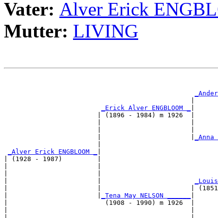
Vater:
Alver Erick ENG
Mutter:
LIVING
                                                       
                                                       
_Ander
                                                |      
_Erick Alver ENGBLOOM _
|

                        | (1896 - 1984) m 1926  |

                        |                       |      
                        |                       |      
                        |                       |
_Anna 
                        |                              
_Alver Erick ENGBLOOM _
|

| (1928 - 1987)         |

|                       |                              
|                       |                              
|                       |                        
_Louis
|                       |                       | (1851
|                       |
_Tena May NELSON ______
|

|                         (1908 - 1990) m 1926  |

|                                               |      
|                                               |      