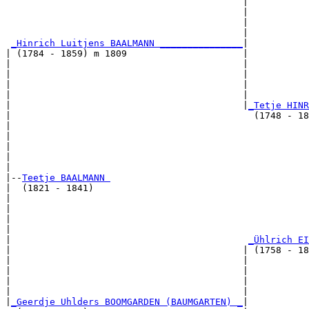
                                           |           
                                           |           
                                           |          
                                           |           
_Hinrich Luitjens BAALMANN _______________
|

| (1784 - 1859) m 1809                     |

|                                          |           
|                                          |           
|                                          |           
|                                          |           
|                                          |
_Tetje HINR
|                                            (1748 - 18
|                                                      
|                                                      
|                                                      
|                                                      
|

|--
Teetje BAALMANN 
|  (1821 - 1841)

|                                                      
|                                                      
|                                                      
|                                                      
|                                           
_Ühlrich EI
|                                          | (1758 - 18
|                                          |           
|                                          |           
|                                          |           
|                                          |           
|
_Geerdje Uhlders BOOMGARDEN (BAUMGARTEN) _
|
