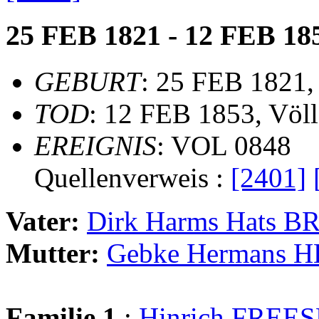
25 FEB 1821 - 12 FEB 18
GEBURT
: 25 FEB 1821,
TOD
: 12 FEB 1853, Völ
EREIGNIS
: VOL 0848
Quellenverweis :
[2401]
Vater:
Dirk Harms Hats B
Mutter:
Gebke Hermans 
Familie 1
:
Hinrich FRE