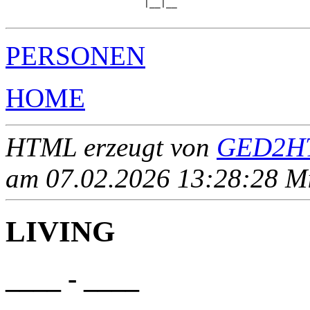
                         |__|__

PERSONEN
HOME
HTML erzeugt von
GED2HT
am 07.02.2026 13:28:28 Mit
LIVING
____ - ____