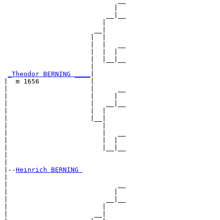
                             __

                            |  

                          __|__

                         |     

                       __|

                      |  |

                      |  |   __

                      |  |  |  

                      |  |__|__

                      |        

_Theodor BERNING ____
|

|  m 1656             |

|                     |      __

|                     |     |  

|                     |   __|__

|                     |  |     

|                     |__|

|                        |

|                        |   __

|                        |  |  

|                        |__|__

|                              

|

|--
Heinrich BERNING 
|  

|                            __

|                           |  

|                         __|__

|                        |     

|                      __|
