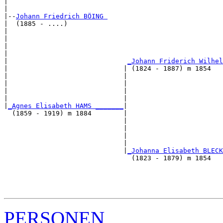
|                                                      
|

|--
Johann Friedrich BÖING 
|  (1885 - ....)

|                                                     
|                                                      
|                                                      
|                                                      
|                              
_Johann Friderich Wilhel
|                             | (1824 - 1887) m 1854   
|                             |                       
|                             |                        
|                             |                        
|                             |                        
|
_Agnes Elisabeth HAMS _______
|

  (1859 - 1919) m 1884        |

                              |                       
                              |                        
                              |                        
                              |                        
                              |
_Johanna Elisabeth BLECK
                                (1823 - 1879) m 1854   
                                                       
                                                       
                                                       
PERSONEN