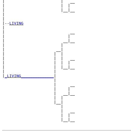
|                        |   __

|                        |  |  

|                        |__|__

|                              

|

|--
LIVING
|  

|                            __

|                           |  

|                         __|__

|                        |     

|                      __|

|                     |  |

|                     |  |   __

|                     |  |  |  

|                     |  |__|__

|                     |        

|
_LIVING______________
|

                      |

                      |      __

                      |     |  

                      |   __|__

                      |  |     

                      |__|

                         |

                         |   __

                         |  |  

                         |__|__
