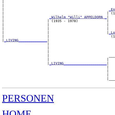
|                                                      
|                                                      
|                                                   
_En
|                                                  | (1
|                      
_Wilhelm "Willi" APPELDORN _
|

|                     | (1935 - 1978)              |

|                     |                            |   
|                     |                            |   
|                     |                            |
_Lo
|                     |                              (1
|
_LIVING______________
|

                      |

                      |                                
                      |                                
                      |                             ___
                      |                            |   
                      |
_LIVING_____________________
|

                                                   |

                                                   |   
                                                   |   
                                                   |___
PERSONEN
HOME