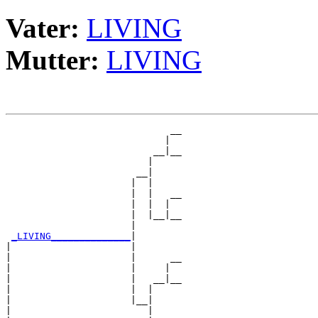
Vater:
LIVING
Mutter:
LIVING
                             __

                            |  

                          __|__

                         |     

                       __|

                      |  |

                      |  |   __

                      |  |  |  

                      |  |__|__

                      |        

_LIVING______________
|

|                     |

|                     |      __

|                     |     |  

|                     |   __|__

|                     |  |     

|                     |__|

|                        |
