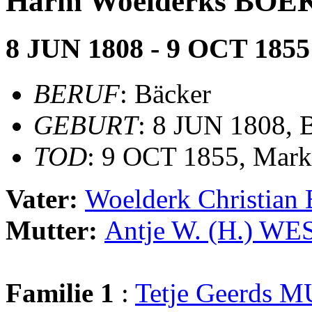
Harm Woelderks BO
8 JUN 1808 - 9 OCT 1855
BERUF
: Bäcker
GEBURT
: 8 JUN 1808, 
TOD
: 9 OCT 1855, Mark
Vater:
Woelderk Christi
Mutter:
Antje W. (H.) W
Familie 1
:
Tetje Geerds