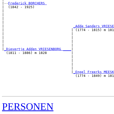
|--
Frederick BORCHERS 
|  (1842 - 1925)

|                                                      
|                                                      
|                                                      
|                                                      
|                                  
_Adde Sanders VRIESE
|                                 | (1774 - 1815) m 181
|                                 |                    
|                                 |                    
|                                 |                    
|                                 |                    
|
_Dievertje Adden VRIESENBORG ____
|

  (1811 - 1886) m 1828            |

                                  |                    
                                  |                    
                                  |                    
                                  |                    
                                  |
_Engel Freerks MEESK
                                    (1774 - 1849) m 181
                                                       
                                                       
                                                       
PERSONEN