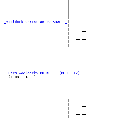
                               |  |

                               |  |   __

                               |  |  |  

                               |  |__|__

                               |        

_Woelderk Christian BOEKHOLT _
|

|                              |

|                              |      __

|                              |     |  

|                              |   __|__

|                              |  |     

|                              |__|

|                                 |

|                                 |   __

|                                 |  |  

|                                 |__|__

|                                       

|

|--
Harm Woelderks BOEKHOLT (BUCHHOLZ) 
|  (1808 - 1855)

|                                     __

|                                    |  

|                                  __|__

|                                 |     

|                               __|

|                              |  |

|                              |  |   __

|                              |  |  |  

|                              |  |__|__

|                              |        
