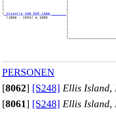
|                              |                       
|                              |                       
|                              |                       
|
_Stientje VAN DER LAAN _______
|

  (1868 - 1943) m 1889         |

                               |                       
                               |                       
                               |                       
                               |                       
                               |_______________________
                                                       
                                                       
                                                       
                                                       
PERSONEN
[
8062
]
[S248]
Ellis Island
[
8061
]
[S248]
Ellis Island