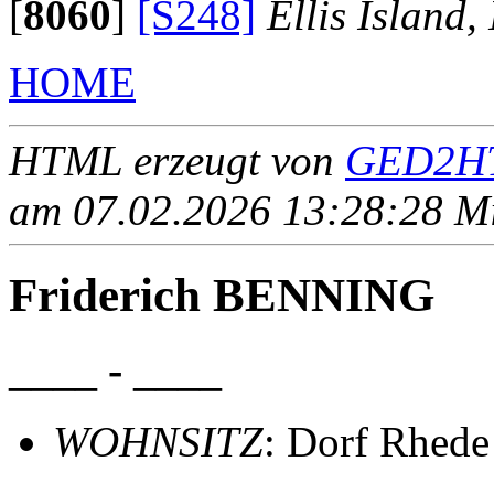
[
8060
]
[S248]
Ellis Island
HOME
HTML erzeugt von
GED2HT
am 07.02.2026 13:28:28 Mit
Friderich BENNING
____ - ____
WOHNSITZ
: Dorf Rhede