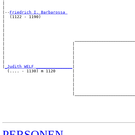
|                                                      
|

|--
Friedrich I. Barbarossa 
|  (1122 - 1190)

|                                                      
|                                                      
|                                                      
|                                                      
|                             _________________________
|                            |                         
|                            |                         
|                            |                         
|                            |                         
|                            |                         
|
_Judith WELF _______________
|

  (.... - 1130) m 1120       |

                             |                         
                             |                         
                             |                         
                             |                         
                             |_________________________
                                                       
                                                       
                                                       
                                                       
PERSONEN