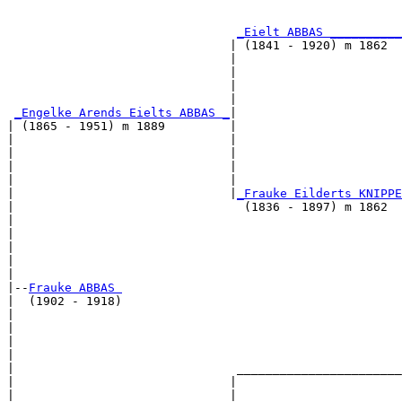
                                                       
_Eielt ABBAS __________
                               | (1841 - 1920) m 1862  
                               |                       
                               |                       
                               |                       
                               |                       
_Engelke Arends Eielts ABBAS _
|

| (1865 - 1951) m 1889         |

|                              |                       
|                              |                       
|                              |                       
|                              |                       
|                              |
_Frauke Eilderts KNIPPE
|                                (1836 - 1897) m 1862  
|                                                      
|                                                      
|                                                      
|                                                      
|

|--
Frauke ABBAS 
|  (1902 - 1918)

|                                                      
|                                                      
|                                                      
|                                                      
|                               _______________________
|                              |                       
|                              |                       