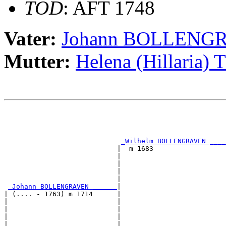
TOD
: AFT 1748
Vater:
Johann BOLLENG
Mutter:
Helena (Hillaria
                                                       
                                                       
                                                       
_Wilhelm BOLLENGRAVEN ____
                            |  m 1683                  
                            |                          
                            |                          
                            |                          
                            |                          
_Johann BOLLENGRAVEN ______
|

| (.... - 1763) m 1714      |

|                           |                          
|                           |                          
|                           |                          
|                           |                          