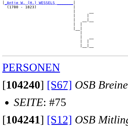
|
_Antje W. (H.) WESSELS _______
|

  (1780 - 1823)                |

                               |      __

                               |     |  

                               |   __|__

                               |  |     

                               |__|

                                  |

                                  |   __

                                  |  |  

                                  |__|__

PERSONEN
[
104240
]
[S67]
OSB Brein
SEITE
: #75
[
104241
]
[S12]
OSB Mitlin