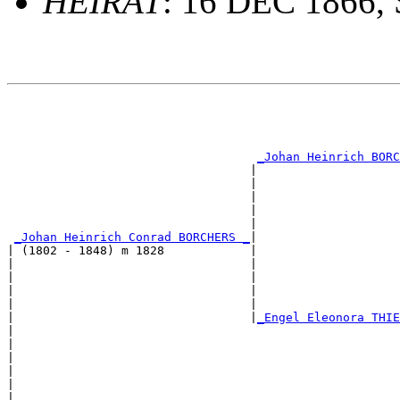
HEIRAT
: 16 DEC 1866, 
                                                       
                                                       
                                                       
                                                       
_Johan Heinrich BORC
                                  |                    
                                  |                    
                                  |                    
                                  |                    
                                  |                    
_Johan Heinrich Conrad BORCHERS _
|

| (1802 - 1848) m 1828            |

|                                 |                    
|                                 |                    
|                                 |                    
|                                 |                    
|                                 |
_Engel Eleonora THIE
|                                                      
|                                                      
|                                                      
|                                                      
|                                                      
|
