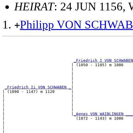
HEIRAT
: 24 JUN 1156,
Philipp VON SCHWA
+
                                                       
                                                       
                                                       
                                                       
_Friedrich I VON SCHWABEN
                             | (1050 - 1105) m 1086    
                             |                         
                             |                         
                             |                         
                             |                         
_Friedrich Ii VON SCHWABEN _
|

| (1090 - 1147) m 1120       |

|                            |                         
|                            |                         
|                            |                         
|                            |                         
|                            |
_Agnes VON WAIBLINGEN ___
|                              (1072 - 1143) m 1086    
|                                                      
|                                                      
|                                                      