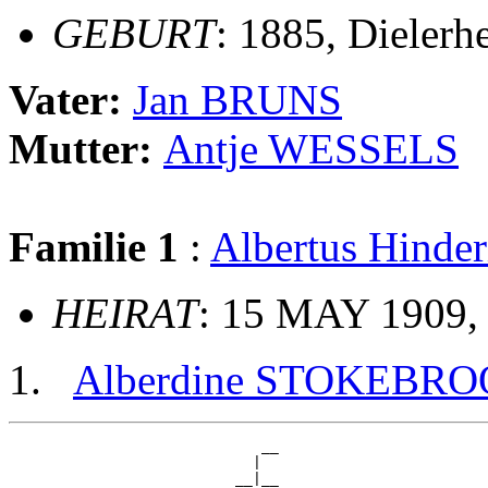
GEBURT
: 1885, Dielerh
Vater:
Jan BRUNS
Mutter:
Antje WESSELS
Familie 1
:
Albertus Hin
HEIRAT
: 15 MAY 1909,
Alberdine STOKEBR
                             __

                            |  

                          __|__
