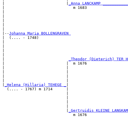
|                           |
_Anna LANCKAMP ___________
|                              m 1683                  
|                                                      
|                                                      
|                                                      
|                                                      
|

|--
Johanna Maria BOLLENGRAVEN 
|  (.... - 1748)

|                                                      
|                                                      
|                                                      
|                                                      
|                            
_Theodor (Dieterich) TER H
|                           |  m 1676                  
|                           |                          
|                           |                          
|                           |                          
|                           |                          
|
_Helena (Hillaria) TEHEGE _
|

  (.... - 1767) m 1714      |

                            |                          
                            |                          
                            |                          
                            |                          
                            |
_Gertruidis KLEINE LANGKAM
                               m 1676                  
                                                       
                                                       
                                                       