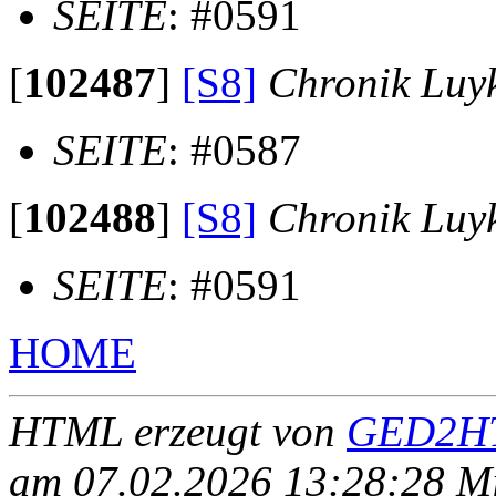
SEITE
: #0591
[
102487
]
[S8]
Chronik Luy
SEITE
: #0587
[
102488
]
[S8]
Chronik Luy
SEITE
: #0591
HOME
HTML erzeugt von
GED2HT
am 07.02.2026 13:28:28 Mit