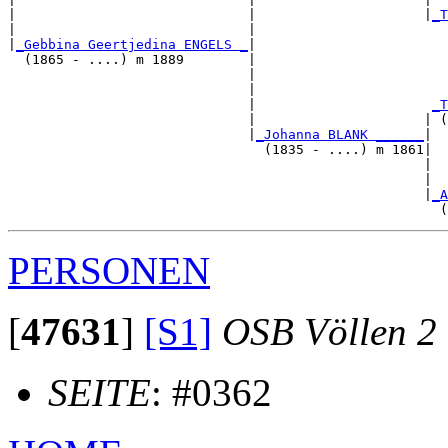
|                             |                     |
_T
|                             |                        
|
_Gebbina Geertjedina ENGELS _
|

  (1865 - ....) m 1889        |

                              |                        
                              |                        
                              |                      
_T
                              |                     | (
                              |
_Johanna BLANK ______
|

                                (1835 - ....) m 1861|

                                                    |  
                                                    |  
                                                    |
_A
PERSONEN
[
47631
]
[S1]
OSB Völlen 2
SEITE
: #0362