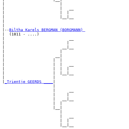
|                        |

|                        |   __

|                        |  |  

|                        |__|__

|                              

|

|--
Biltha Karels BERGMAN (BORGMANN) 
|  (1811 - ....)

|                            __

|                           |  

|                         __|__

|                        |     

|                      __|

|                     |  |

|                     |  |   __

|                     |  |  |  

|                     |  |__|__

|                     |        

|
_Trientje GEERDS ____
|

                      |

                      |      __

                      |     |  

                      |   __|__

                      |  |     

                      |__|

                         |

                         |   __

                         |  |  

                         |__|__
