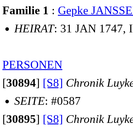
Familie 1
:
Gepke JANSS
HEIRAT
: 31 JAN 1747, 
PERSONEN
[
30894
]
[S8]
Chronik Luyk
SEITE
: #0587
[
30895
]
[S8]
Chronik Luyk