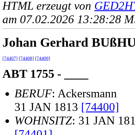
HTML erzeugt von
GED2HT
am 07.02.2026 13:28:28 Mit
Johan Gerhard BUßH
[74407]
[74408]
[74409]
ABT 1755 - ____
BERUF
: Ackersmann
31 JAN 1813
[74400]
WOHNSITZ
: 31 JAN 181
[74401]