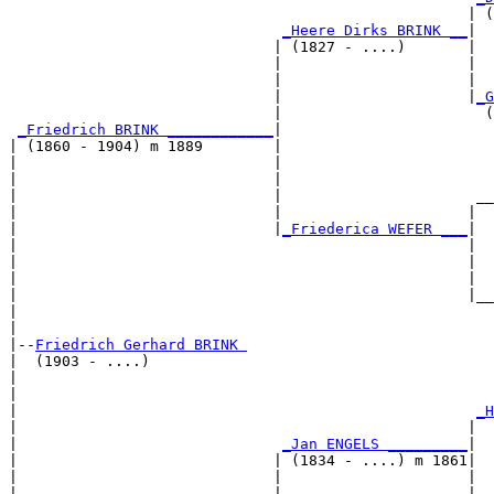
                                                    | (
_Heere Dirks BRINK __
|

                              | (1827 - ....)       |

                              |                     |  
                              |                     |  
                              |                     |
_G
                              |                       (
_Friedrich BRINK ____________
|

| (1860 - 1904) m 1889        |

|                             |                        
|                             |                        
|                             |                      __
|                             |                     |  
|                             |
_Friederica WEFER ___
|

|                                                   |

|                                                   |  
|                                                   |  
|                                                   |__
|                                                      
|

|--
Friedrich Gerhard BRINK 
|  (1903 - ....)

|                                                      
|                                                      
|                                                    
_H
|                                                   |  
|                              
_Jan ENGELS _________
|

|                             | (1834 - ....) m 1861|

|                             |                     |  
|                             |                     |  