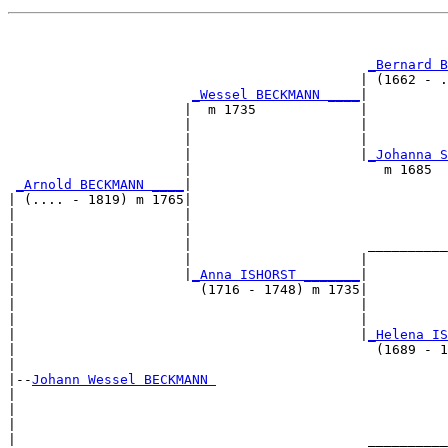
                                                       
                                                       
_Bernard B
                                            | (1662 - .
_Wessel BECKMANN ____
|

                      |  m 1735             |

                      |                     |         
                      |                     |          
                      |                     |
_Johanna S
                      |                        m 1685  
_Arnold BECKMANN ____
|

| (.... - 1819) m 1765|

|                     |                                
|                     |                                
|                     |                      __________
|                     |                     |          
|                     |
_Anna ISHORST _______
|

|                       (1716 - 1748) m 1735|

|                                           |          
|                                           |          
|                                           |
_Helena IS
|                                             (1689 - 1
|

|--
Johann Wessel BECKMANN 
|  

|                                                      
|                                                      
|                                            __________