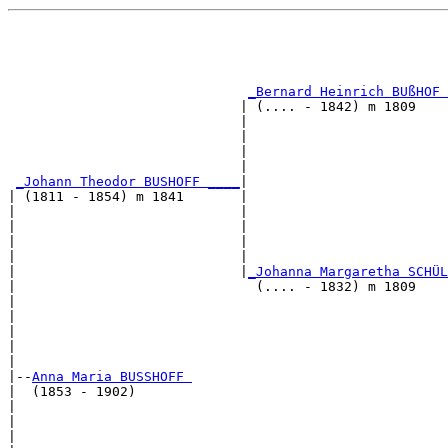
                                                       
                                                       
                                                       
_Bernard Heinrich BUßHOF 
                             | (.... - 1842) m 1809    
                             |                         
                             |                         
                             |                         
                             |                         
_Johann Theodor BUSHOFF ____
|

| (1811 - 1854) m 1841       |

|                            |                         
|                            |                         
|                            |                         
|                            |                         
|                            |
_Johanna Margaretha SCHÜL
|                              (.... - 1832) m 1809    
|                                                      
|                                                      
|                                                      
|                                                      
|

|--
Anna Maria BUSSHOFF 
|  (1853 - 1902)

|                                                      
|                                                      
|                                                      