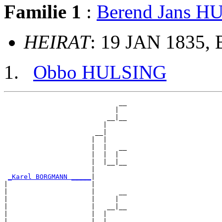
Familie 1
:
Berend Jans 
HEIRAT
: 19 JAN 1835, 
Obbo HULSING
                             __

                            |  

                          __|__

                         |     

                       __|

                      |  |

                      |  |   __

                      |  |  |  

                      |  |__|__

                      |        

_Karel BORGMANN _____
|

|                     |

|                     |      __

|                     |     |  

|                     |   __|__

|                     |  |     

|                     |__|
