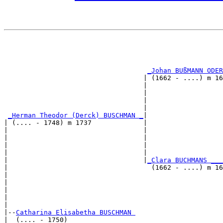
                                                       
                                                       
                                                       
                                                       
_Johan BUßMANN ODER
                                   | (1662 - ....) m 16
                                   |                   
                                   |                   
                                   |                   
                                   |                   
_Herman Theodor (Derck) BUSCHMAN _
|

| (.... - 1748) m 1737             |

|                                  |                   
|                                  |                   
|                                  |                   
|                                  |                   
|                                  |
_Clara BUCHMANS ___
|                                    (1662 - ....) m 16
|                                                      
|                                                      
|                                                      
|                                                      
|

|--
Catharina Elisabetha BUSCHMAN 
|  (.... - 1750)
