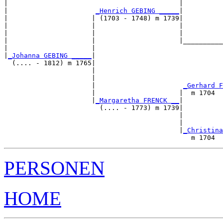
|                                           |          
|                      
_Henrich GEBING _____
|

|                     | (1703 - 1748) m 1739|

|                     |                     |          
|                     |                     |          
|                     |                     |__________
|                     |                                
|
_Johanna GEBING _____
|

  (.... - 1812) m 1765|

                      |                                
                      |                                
                      |                      
_Gerhard F
                      |                     |  m 1704  
                      |
_Margaretha FRENCK __
|

                        (.... - 1773) m 1739|

                                            |         
                                            |          
                                            |
_Christina
PERSONEN
HOME