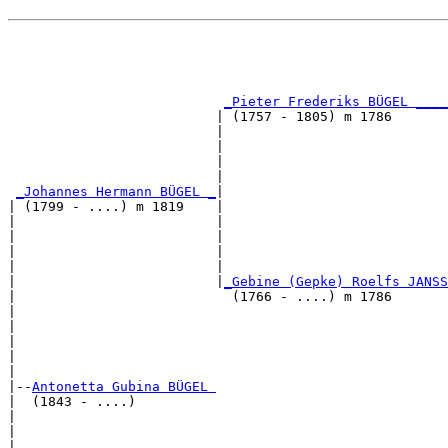
                                                       
                                                       
_Pieter Frederiks BÜGEL ____
                          | (1757 - 1805) m 1786       
                          |                            
                          |                            
                          |                            
                          |                            
_Johannes Hermann BÜGEL _
|

| (1799 - ....) m 1819    |

|                         |                            
|                         |                            
|                         |                            
|                         |                            
|                         |
_Gebine (Gepke) Roelfs JANSS
|                           (1766 - ....) m 1786       
|                                                      
|                                                      
|                                                      
|                                                      
|

|--
Antonetta Gubina BÜGEL 
|  (1843 - ....)

|                                                      
|                                                      
|                                                      