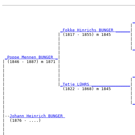
                                                       
_
                                                     | 
_Fokke Hinrichs BUNGER ______
|

                       | (1817 - 1855) m 1845        |

                       |                             | 
                       |                             | 
                       |                             |
_
                       |                               
_Poppe Mennen BUNGER _
|

| (1846 - 1887) m 1871 |

|                      |                               
|                      |                               
|                      |                              
_
|                      |                             | 
|                      |
_Tetje LÜHRS ________________
|

|                        (1822 - 1868) m 1845        |

|                                                    | 
|                                                    | 
|                                                    |
_
|                                                      
|

|--
Johann Heinrich BUNGER 
|  (1876 - ....)

|                                                      
|                                                      
|                                                     
_