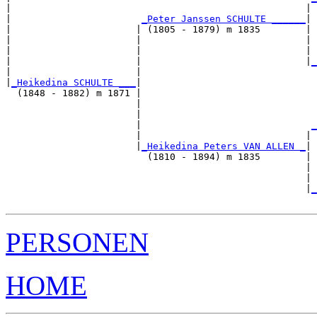
|                                                    | 
|                       
_Peter Janssen SCHULTE ______
|

|                      | (1805 - 1879) m 1835        |

|                      |                             | 
|                      |                             | 
|                      |                             |
_
|                      |                               
|
_Heikedina SCHULTE ___
|

  (1848 - 1882) m 1871 |

                       |                               
                       |                               
                       |                              
_
                       |                             | 
                       |
_Heikedina Peters VAN ALLEN _
|

                         (1810 - 1894) m 1835        |

                                                     | 
                                                     | 
                                                     |
_
PERSONEN
HOME