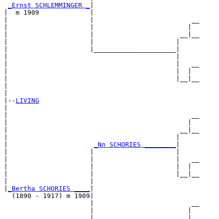
_Ernst SCHLEMMINGER _
|

|  m 1909             |

|                     |                         __

|                     |                        |  

|                     |                      __|__

|                     |                     |     

|                     |_____________________|

|                                           |

|                                           |   __

|                                           |  |  

|                                           |__|__

|                                                 

|

|--
LIVING
|  

|                                               __

|                                              |  

|                                            __|__

|                                           |     

|                      
_Nn SCHORIES ________
|

|                     |                     |

|                     |                     |   __

|                     |                     |  |  

|                     |                     |__|__

|                     |                           

|
_Bertha SCHORIES ____
|

  (1890 - 1917) m 1909|

                      |                         __

                      |                        |  

                      |                      __|__
