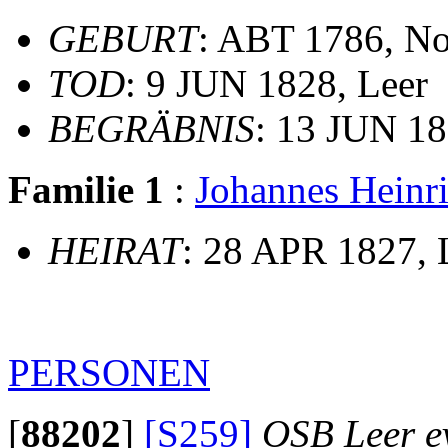
GEBURT
: ABT 1786, N
TOD
: 9 JUN 1828, Leer
BEGRÄBNIS
: 13 JUN 18
Familie 1
:
Johannes Hein
HEIRAT
: 28 APR 1827, 
PERSONEN
[
88202
]
[S259]
OSB Leer ev