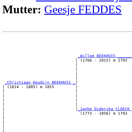
Mutter:
Geesje FEDDES
                                                       
                                                       
                                                       
_Willem BEEKHUIS ______
                               | (1766 - 1815) m 1793  
                               |                       
                               |                       
                               |                       
                               |                       
_Christiaan Houdijn BEEKHUIS _
|

| (1814 - 1885) m 1855         |

|                              |                       
|                              |                       
|                              |                       
|                              |                       
|                              |
_Janke Diderika CLOECK 
|                                (1773 - 1856) m 1793  
|                                                      
|                                                      
|                                                      
|                                                      