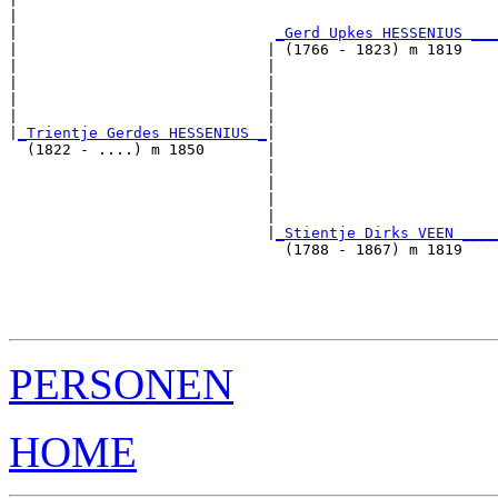
|                                                      
|                             
_Gerd Upkes HESSENIUS ___
|                            | (1766 - 1823) m 1819    
|                            |                         
|                            |                         
|                            |                         
|                            |                         
|
_Trientje Gerdes HESSENIUS _
|

  (1822 - ....) m 1850       |

                             |                         
                             |                         
                             |                         
                             |                         
                             |
_Stientje Dirks VEEN ____
                               (1788 - 1867) m 1819    
                                                       
                                                       
                                                       
PERSONEN
HOME