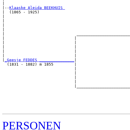
|

|--
Klaaske Aleida BEEKHUIS 
|  (1865 - 1925)

|                                                      
|                                                      
|                                                      
|                                                      
|                               _______________________
|                              |                       
|                              |                       
|                              |                       
|                              |                       
|                              |                       
|
_Geesje FEDDES _______________
|

  (1831 - 1882) m 1855         |

                               |                       
                               |                       
                               |                       
                               |                       
                               |_______________________
                                                       
                                                       
                                                       
                                                       
PERSONEN