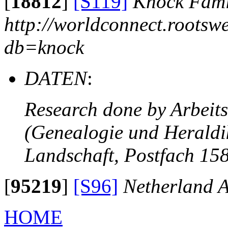
[
18812
]
[S119]
Knock Fami
http://worldconnect.rootsw
db=knock
DATEN
:
Research done by Arbeit
(Genealogie und Heraldik
Landschaft, Postfach 15
[
95219
]
[S96]
Netherland A
HOME