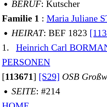
BERUF
: Kutscher
Familie 1
:
Maria Juliane
HEIRAT
: BEF 1823
[113
Heinrich Carl BORM
PERSONEN
[
113671
]
[S29]
OSB Großw
SEITE
: #214
HOME