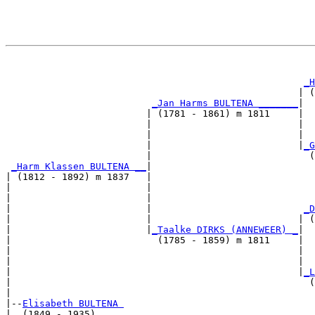
                                                       
                                                       
_H
                                                    | (
_Jan Harms BULTENA _______
|

                         | (1781 - 1861) m 1811     |

                         |                          |  
                         |                          |  
                         |                          |
_G
                         |                            (
_Harm Klassen BULTENA __
|

| (1812 - 1892) m 1837   |

|                        |                             
|                        |                             
|                        |                           
_D
|                        |                          | (
|                        |
_Taalke DIRKS (ANNEWEER) _
|

|                          (1785 - 1859) m 1811     |

|                                                   |  
|                                                   |  
|                                                   |
_L
|                                                     (
|

|--
Elisabeth BULTENA 
|  (1849 - 1935)
