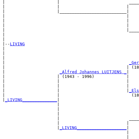
|                     |                            ____
|                     |                           |    
|                     |___________________________|

|                                                 |

|                                                 |    
|                                                 |    
|                                                 |____
|                                                      
|

|--
LIVING
|  

|                                                      
|                                                      
|                                                  
_Ger
|                                                 | (18
|                      
_Alfred Johannes LUITJENS _
|

|                     | (1943 - 1996)             |

|                     |                           |    
|                     |                           |    
|                     |                           |
_Els
|                     |                             (18
|
_LIVING______________
|

                      |

                      |                                
                      |                                
                      |                            ____
                      |                           |    
                      |
_LIVING____________________
|

                                                  |

                                                  |    