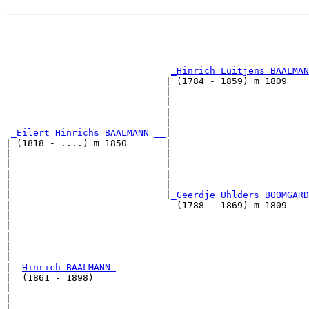
                                                       
                                                       
_Hinrich Luitjens BAALMAN
                             | (1784 - 1859) m 1809    
                             |                         
                             |                         
                             |                         
                             |                         
_Eilert Hinrichs BAALMANN __
|

| (1818 - ....) m 1850       |

|                            |                         
|                            |                         
|                            |                         
|                            |                         
|                            |
_Geerdje Uhlders BOOMGARD
|                              (1788 - 1869) m 1809    
|                                                      
|                                                      
|                                                      
|                                                      
|

|--
Hinrich BAALMANN 
|  (1861 - 1898)

|                                                      
|                                                      
|                                                      