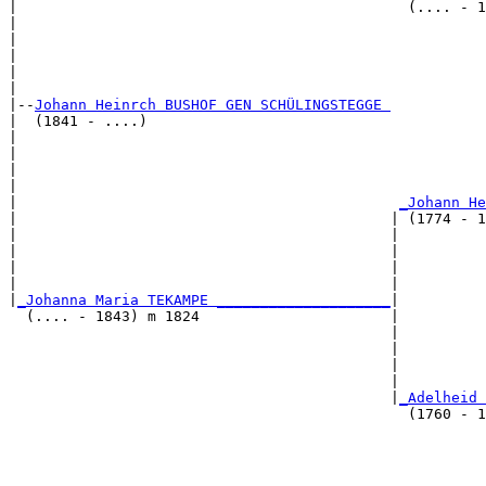
|                                             (.... - 1
|                                                     
|                                                      
|                                                      
|                                                      
|

|--
Johann Heinrch BUSHOF GEN SCHÜLINGSTEGGE 
|  (1841 - ....)

|                                                      
|                                                      
|                                                      
|                                                      
|                                            
_Johann He
|                                           | (1774 - 1
|                                           |          
|                                           |          
|                                           |          
|                                           |          
|
_Johanna Maria TEKAMPE ____________________
|

  (.... - 1843) m 1824                      |

                                            |          
                                            |          
                                            |          
                                            |          
                                            |
_Adelheid 
                                              (1760 - 1
                                                       
                                                       
                                                       