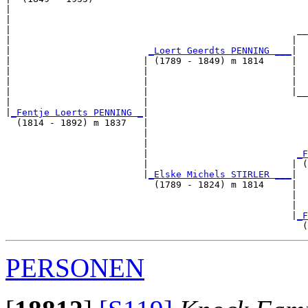
|                                                      
|                                                      
|                                                    __
|                                                   |  
|                         
_Loert Geerdts PENNING ___
|

|                        | (1789 - 1849) m 1814     |

|                        |                          |  
|                        |                          |  
|                        |                          |__
|                        |                             
|
_Fentje Loerts PENNING _
|

  (1814 - 1892) m 1837   |

                         |                             
                         |                             
                         |                           
_F
                         |                          | (
                         |
_Elske Michels STIRLER ___
|

                           (1789 - 1824) m 1814     |

                                                    |  
                                                    |  
                                                    |
_F
PERSONEN