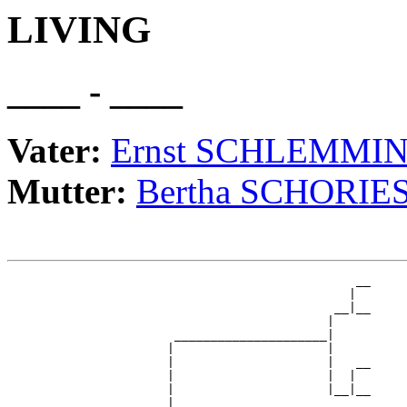
LIVING
____ - ____
Vater:
Ernst SCHLEMMI
Mutter:
Bertha SCHORIE
                                                __

                                               |  

                                             __|__

                                            |     

                       _____________________|

                      |                     |

                      |                     |   __

                      |                     |  |  

                      |                     |__|__

                      |                           
