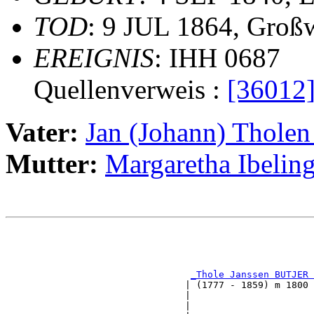
TOD
: 9 JUL 1864, Groß
EREIGNIS
: IHH 0687
Quellenverweis :
[36012
Vater:
Jan (Johann) Thol
Mutter:
Margaretha Ibel
                                                       
                                                       
_Thole Janssen BUTJER 
                                | (1777 - 1859) m 1800 
                                |                      
                                |                      