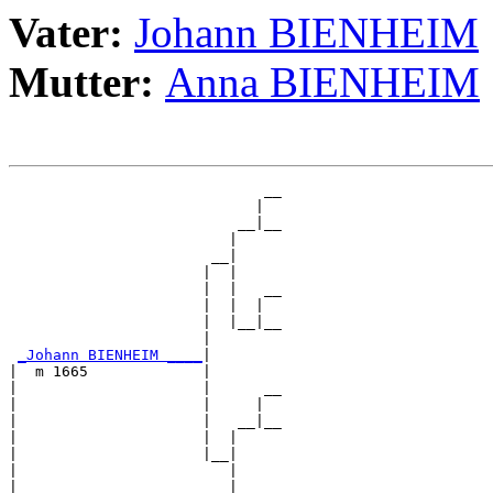
Vater:
Johann BIENHEIM
Mutter:
Anna BIENHEIM
                             __

                            |  

                          __|__

                         |     

                       __|

                      |  |

                      |  |   __

                      |  |  |  

                      |  |__|__

                      |        

_Johann BIENHEIM ____
|

|  m 1665             |

|                     |      __

|                     |     |  

|                     |   __|__

|                     |  |     

|                     |__|

|                        |

|                        |   __
