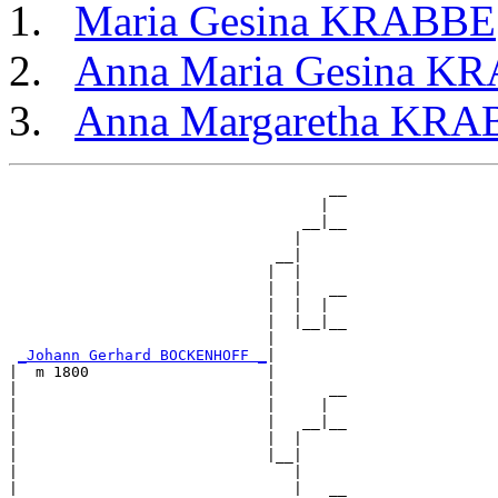
Maria Gesina KRABBE
Anna Maria Gesina K
Anna Margaretha KR
                                    __

                                   |  

                                 __|__

                                |     

                              __|

                             |  |

                             |  |   __

                             |  |  |  

                             |  |__|__

                             |        

_Johann Gerhard BOCKENHOFF _
|

|  m 1800                    |

|                            |      __

|                            |     |  

|                            |   __|__

|                            |  |     

|                            |__|

|                               |

|                               |   __
