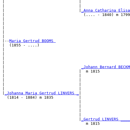
|                                |                     
|                                |                     
|                                |
_Anna Catharina Elisa
|                                  (.... - 1840) m 1799
|                                                      
|                                                      
|                                                      
|                                                      
|

|--
Maria Gertrud BOOMS 
|  (1855 - ....)

|                                                      
|                                                      
|                                                      
|                                                      
|                                 
_Johann Bernard BECKM
|                                |  m 1815             
|                                |                     
|                                |                     
|                                |                     
|                                |                     
|
_Johanna Maria Gertrud LINVERS _
|

  (1814 - 1884) m 1835           |

                                 |                     
                                 |                     
                                 |                     
                                 |                     
                                 |
_Gertrud LINVERS ____
                                    m 1815             
                                                       