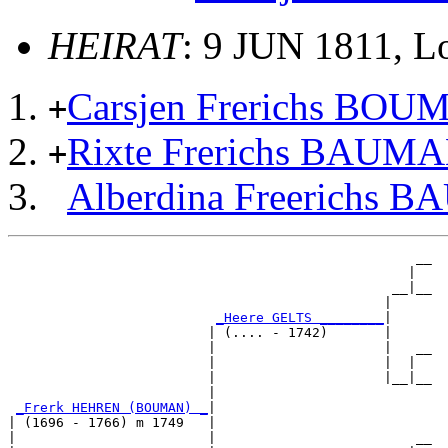
HEIRAT
: 9 JUN 1811, 
Carsjen Frerichs BO
+
Rixte Frerichs BAUM
+
Alberdina Freerichs
                                                   __

                                                  |  

                                                __|__

                                               |     

_Heere GELTS ________
|

                         | (.... - 1742)       |

                         |                     |   __

                         |                     |  |  

                         |                     |__|__

                         |                           

_Frerk HEHREN (BOUMAN) _
|

| (1696 - 1766) m 1749   |

|                        |                         __
