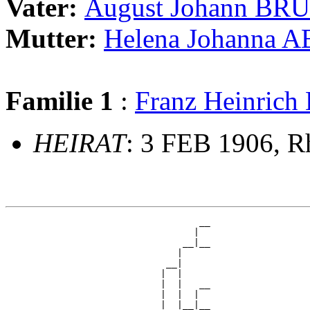
Vater:
August Johann BR
Mutter:
Helena Johanna
Familie 1
:
Franz Heinric
HEIRAT
: 3 FEB 1906, R
                                   __

                                  |  

                                __|__

                               |     

                             __|

                            |  |

                            |  |   __

                            |  |  |  

                            |  |__|__
