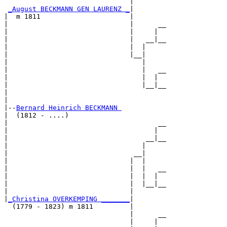
                               |        

_August BECKMANN GEN LAURENZ _
|

|  m 1811                      |

|                              |      __

|                              |     |  

|                              |   __|__

|                              |  |     

|                              |__|

|                                 |

|                                 |   __

|                                 |  |  

|                                 |__|__

|                                       

|

|--
Bernard Heinrich BECKMANN 
|  (1812 - ....)

|                                     __

|                                    |  

|                                  __|__

|                                 |     

|                               __|

|                              |  |

|                              |  |   __

|                              |  |  |  

|                              |  |__|__

|                              |        

|
_Christina OVERKEMPING _______
|

  (1779 - 1823) m 1811         |

                               |      __

                               |     |  
