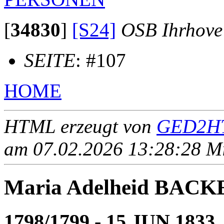
[
34830
]
[S24]
OSB Ihrhove
SEITE
: #107
HOME
HTML erzeugt von
GED2HT
am 07.02.2026 13:28:28 Mit
Maria Adelheid BACKE
1798/1799 - 15 JUN 1833