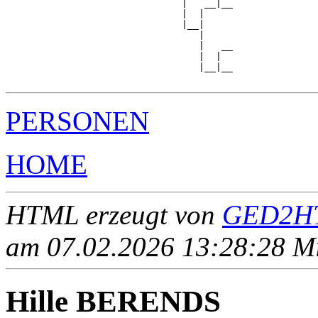
                               |   __|__

                               |  |     

                               |__|

                                  |

                                  |   __

                                  |  |  

                                  |__|__

PERSONEN
HOME
HTML erzeugt von
GED2HT
am 07.02.2026 13:28:28 Mit
Hille BERENDS