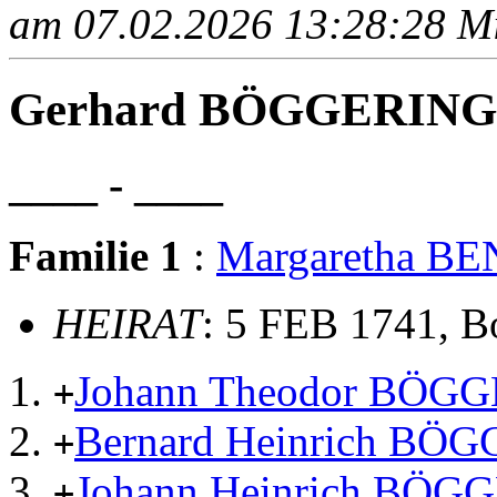
am 07.02.2026 13:28:28 Mit
Gerhard BÖGGERING
____ - ____
Familie 1
:
Margaretha B
HEIRAT
: 5 FEB 1741, Bo
Johann Theodor BÖG
+
Bernard Heinrich BÖ
+
Johann Heinrich BÖG
+