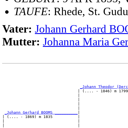
TAUFE
: Rhede, St. Gudu
Vater:
Johann Gerhard B
Mutter:
Johanna Maria Ge
                                                       
                                                       
                                                       
_Johann Theodor (Derc
                                 | (.... - 1846) m 1799
                                 |                     
                                 |                     
                                 |                     
                                 |                     
_Johann Gerhard BOOMS __________
|

| (.... - 1869) m 1835           |

|                                |                     
|                                |                     