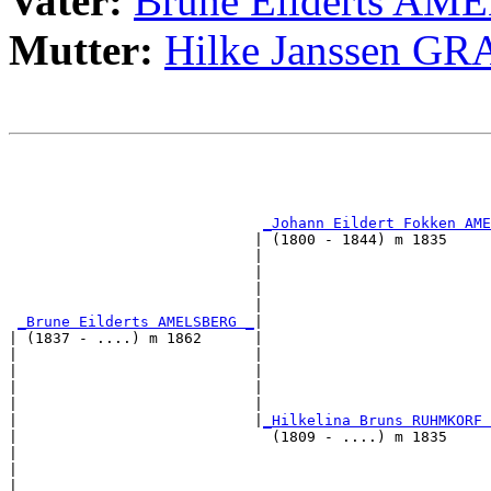
Vater:
Brune Eilderts A
Mutter:
Hilke Janssen G
                                                       
                                                       
_Johann Eildert Fokken AME
                            | (1800 - 1844) m 1835     
                            |                          
                            |                          
                            |                          
                            |                          
_Brune Eilderts AMELSBERG _
|

| (1837 - ....) m 1862      |

|                           |                          
|                           |                          
|                           |                          
|                           |                          
|                           |
_Hilkelina Bruns RUHMKORF 
|                             (1809 - ....) m 1835     
|                                                      
|                                                      
|                                                      