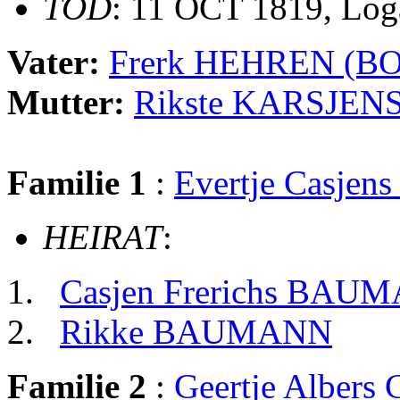
TOD
: 11 OCT 1819, Log
Vater:
Frerk HEHREN (
Mutter:
Rikste KARSJEN
Familie 1
:
Evertje Casjen
HEIRAT
:
Casjen Frerichs BAU
Rikke BAUMANN
Familie 2
:
Geertje Alber