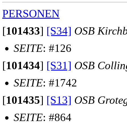
PERSONEN
[
101433
]
[S34]
OSB Kirch
SEITE
: #126
[
101434
]
[S31]
OSB Collin
SEITE
: #1742
[
101435
]
[S13]
OSB Groteg
SEITE
: #864