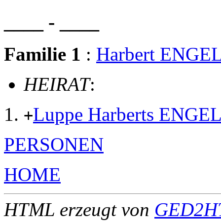
____ - ____
Familie 1
:
Harbert ENGE
HEIRAT
:
Luppe Harberts ENG
+
PERSONEN
HOME
HTML erzeugt von
GED2HT