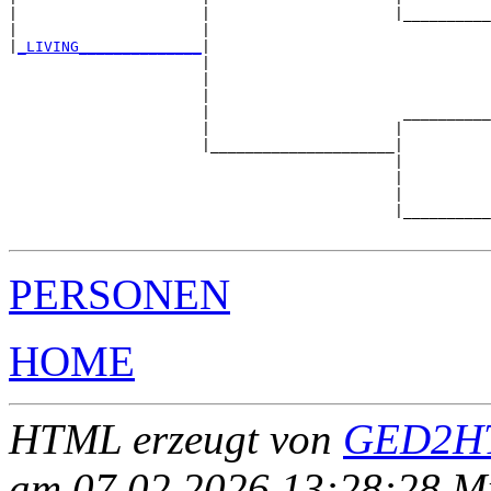
|                     |                     |__________
|                     |                                
|
_LIVING______________
|

                      |

                      |                                
                      |                                
                      |                      __________
                      |                     |          
                      |_____________________|

                                            |

                                            |          
                                            |          
                                            |__________
PERSONEN
HOME
HTML erzeugt von
GED2HT
am 07.02.2026 13:28:28 Mit