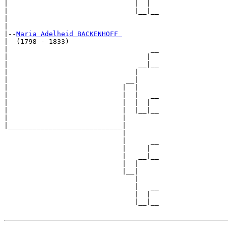
|                               |  |  

|                               |__|__

|                                     

|

|--
Maria Adelheid BACKENHOFF 
|  (1798 - 1833)

|                                   __

|                                  |  

|                                __|__

|                               |     

|                             __|

|                            |  |

|                            |  |   __

|                            |  |  |  

|                            |  |__|__

|                            |        

|____________________________|

                             |

                             |      __

                             |     |  

                             |   __|__

                             |  |     

                             |__|

                                |

                                |   __

                                |  |  

                                |__|__
