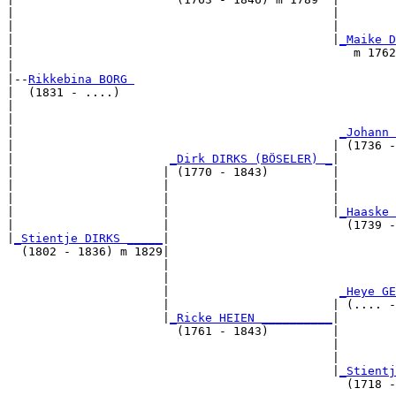
|                                             |        
|                                             |        
|                                             |
_Maike D
|                                                m 1762
|

|--
Rikkebina BORG 
|  (1831 - ....)

|                                                      
|                                                      
|                                              
_Johann 
|                                             | (1736 -
|                      
_Dirk DIRKS (BÖSELER) _
|

|                     | (1770 - 1843)         |

|                     |                       |        
|                     |                       |        
|                     |                       |
_Haaske 
|                     |                         (1739 -
|
_Stientje DIRKS _____
|

  (1802 - 1836) m 1829|

                      |                                
                      |                                
                      |                        
_Heye GE
                      |                       | (.... -
                      |
_Ricke HEIEN __________
|

                        (1761 - 1843)         |

                                              |        
                                              |        
                                              |
_Stientj