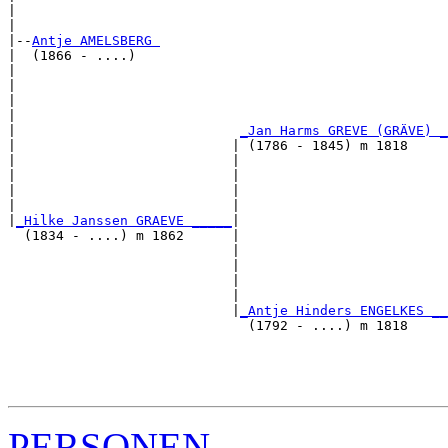
|                                                      
|

|--
Antje AMELSBERG 
|  (1866 - ....)

|                                                      
|                                                      
|                                                      
|                                                      
|                            
_Jan Harms GREVE (GRÄVE) _
|                           | (1786 - 1845) m 1818     
|                           |                          
|                           |                          
|                           |                          
|                           |                          
|
_Hilke Janssen GRAEVE _____
|

  (1834 - ....) m 1862      |

                            |                          
                            |                          
                            |                          
                            |                          
                            |
_Antje Hinders ENGELKES __
                              (1792 - ....) m 1818     
                                                       
                                                       
                                                       
PERSONEN