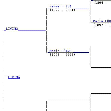
                                            | (1894 - .
_Hermann BUß ________
|

                      | (1922 - 2001)       |

                      |                     |          
                      |                     |          
                      |                     |
_Maria LÜB
                      |                       (1897 - 1
_LIVING______________
|

|                     |

|                     |                                
|                     |                                
|                     |                      __________
|                     |                     |          
|                     |
_Maria HÖING ________
|

|                       (1925 - 2008)       |

|                                           |          
|                                           |          
|                                           |__________
|                                                      
|

|--
LIVING
|  

|                                                      
|                                                      
|                                            __________
|                                           |          
|                      _____________________|

|                     |                     |

|                     |                     |          
|                     |                     |          