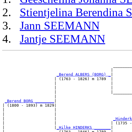
Stientjelina Berendi
Jann SEEMANN
Jantje SEEMANN
                                                       
                                                       
                                               ________
                                              |        
_Berend ALBERS (BORG) _
|

                      | (1763 - 1826) m 1789  |

                      |                       |        
                      |                       |        
                      |                       |________
                      |                                
_Berend BORG ________
|

| (1800 - 1893) m 1829|

|                     |                                
|                     |                                
|                     |                        
_Hinderk
|                     |                       | (1735 -
|                     |
_Hilke HINDERKS _______
|

|                       (1763 - 1846) m 1789  |
