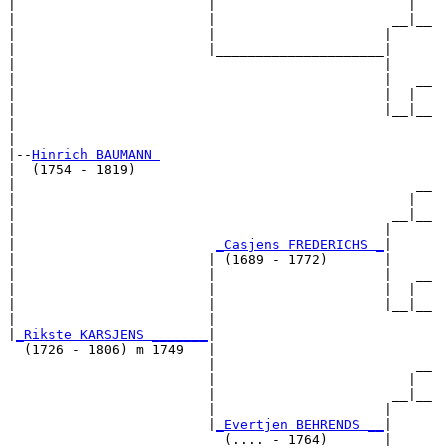
|                        |                        |  

|                        |                      __|__

|                        |                     |     

|                        |_____________________|

|                                              |

|                                              |   __

|                                              |  |  

|                                              |__|__

|                                                    

|

|--
Hinrich BAUMANN 
|  (1754 - 1819)

|                                                  __

|                                                 |  

|                                               __|__

|                                              |     

|                         
_Casjens FREDERICHS _
|

|                        | (1689 - 1772)       |

|                        |                     |   __

|                        |                     |  |  

|                        |                     |__|__

|                        |                           

|
_Rikste KARSJENS _______
|

  (1726 - 1806) m 1749   |

                         |                         __

                         |                        |  

                         |                      __|__

                         |                     |     

                         |
_Evertjen BEHRENDS __
|

                           (.... - 1764)       |
