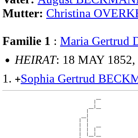
Mutter:
Christina OVER
Familie 1
:
Maria Gertrud
HEIRAT
: 18 MAY 1852, 
Sophia Gertrud BEC
+
                                      __

                                     |  

                                   __|__

                                  |     

                                __|

                               |  |

                               |  |   __

                               |  |  |  

                               |  |__|__
