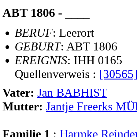
ABT 1806 - ____
BERUF
: Leerort
GEBURT
: ABT 1806
EREIGNIS
: IHH 0165
Quellenverweis :
[30565
Vater:
Jan BABHIST
Mutter:
Jantje Freerks M
Familie 1
:
Harmke Reind