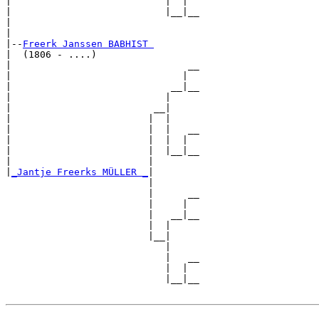
|                           |  |  

|                           |__|__

|                                 

|

|--
Freerk Janssen BABHIST 
|  (1806 - ....)

|                               __

|                              |  

|                            __|__

|                           |     

|                         __|

|                        |  |

|                        |  |   __

|                        |  |  |  

|                        |  |__|__

|                        |        

|
_Jantje Freerks MÜLLER _
|

                         |

                         |      __

                         |     |  

                         |   __|__

                         |  |     

                         |__|

                            |

                            |   __

                            |  |  

                            |__|__
