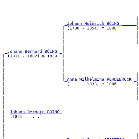
                                                       
                                                      |
_Johann Heinrich BÖING ______
|

                        | (1780 - 1854) m 1806        |

                        |                             |
                        |                             |
                        |                             |
                        |                              
_Johann Bernard BÖING _
|

| (1811 - 1882) m 1839  |

|                       |                              
|                       |                              
|                       |                              
|                       |                             |
|                       |
_Anna Wilhelmina PERDEBROCK _
|

|                         (.... - 1833) m 1806        |

|                                                     |
|                                                     |
|                                                     |
|                                                      
|

|--
Johann Bernard BÖING 
|  (1851 - ....)

|                                                      
|                                                      
|                                                      
|                                                     |