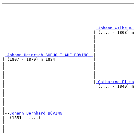
                                                       
                                                       
                                                       
_Johann Wilhelm 
                                      | (.... - 1808) m
                                      |                
                                      |                
                                      |                
                                      |                
_Johann Heinrich SÜDHOLT AUF BÖVING _
|

| (1807 - 1879) m 1834                |

|                                     |                
|                                     |                
|                                     |                
|                                     |                
|                                     |
_Catharina Elisa
|                                       (.... - 1840) m
|                                                      
|                                                      
|                                                      
|                                                      
|

|--
Johann Bernhard BÖVING 
|  (1851 - ....)

|                                                      
|                                                      
|                                                      