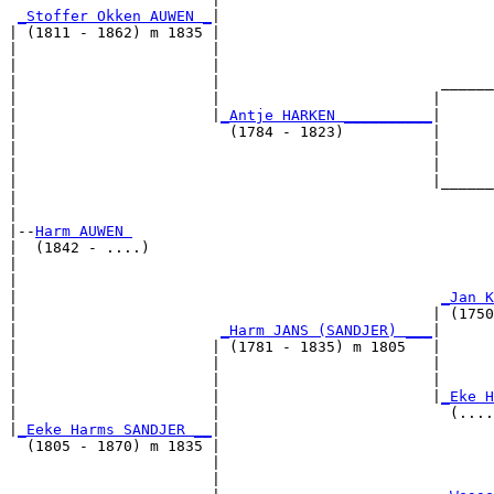
_Stoffer Okken AUWEN _
|

| (1811 - 1862) m 1835 |

|                      |                               
|                      |                               
|                      |                         ______
|                      |                        |      
|                      |
_Antje HARKEN __________
|

|                        (1784 - 1823)          |

|                                               |      
|                                               |      
|                                               |______
|                                                      
|

|--
Harm AUWEN 
|  (1842 - ....)

|                                                      
|                                                      
|                                                
_Jan K
|                                               | (1750
|                       
_Harm JANS (SANDJER) ___
|

|                      | (1781 - 1835) m 1805   |

|                      |                        |      
|                      |                        |      
|                      |                        |
_Eke H
|                      |                          (....
|
_Eeke Harms SANDJER __
|

  (1805 - 1870) m 1835 |

                       |                               
                       |                               