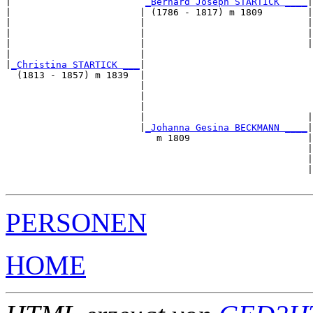
|                        
_Bernard Joseph STARTICK ____
|

|                       | (1786 - 1817) m 1809        |

|                       |                             |
|                       |                             |
|                       |                             |
|                       |                              
|
_Christina STARTICK ___
|

  (1813 - 1857) m 1839  |

                        |                              
                        |                              
                        |                              
                        |                             |
                        |
_Johanna Gesina BECKMANN ____
|

                           m 1809                     |

                                                      |
                                                      |
                                                      |
PERSONEN
HOME