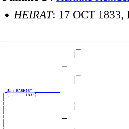
HEIRAT
: 17 OCT 1833,
                                __

                               |  

                             __|__

                            |     

                          __|

                         |  |

                         |  |   __

                         |  |  |  

                         |  |__|__

                         |        

_Jan BABHIST ___________
|

| (.... - 1833)          |

|                        |      __

|                        |     |  

|                        |   __|__

|                        |  |     

|                        |__|

|                           |

|                           |   __
