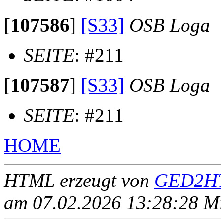
[
107586
]
[S33]
OSB Loga
SEITE
: #211
[
107587
]
[S33]
OSB Loga
SEITE
: #211
HOME
HTML erzeugt von
GED2HT
am 07.02.2026 13:28:28 Mit