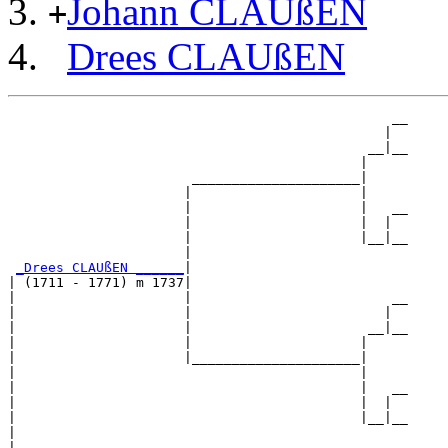
Johann CLAUßEN
+
Drees CLAUßEN
                                                __

                                               |  

                                             __|__

                                            |     

                       _____________________|

                      |                     |

                      |                     |   __

                      |                     |  |  

                      |                     |__|__

                      |                           

_Drees CLAUßEN ______
|

| (1711 - 1771) m 1737|

|                     |                         __

|                     |                        |  

|                     |                      __|__

|                     |                     |     

|                     |_____________________|

|                                           |

|                                           |   __

|                                           |  |  

|                                           |__|__

|                                                 

|
