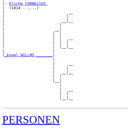
|--
Elsche CORNELIUS 
|  (1814 - ....)

|                            __

|                           |  

|                         __|__

|                        |     

|                      __|

|                     |  |

|                     |  |   __

|                     |  |  |  

|                     |  |__|__

|                     |        

|
_Engel WILLMS _______
|

                      |

                      |      __

                      |     |  

                      |   __|__

                      |  |     

                      |__|

                         |

                         |   __

                         |  |  

                         |__|__

PERSONEN