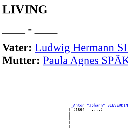
LIVING
____ - ____
Vater:
Ludwig Hermann 
Mutter:
Paula Agnes SPÄ
                                                       
                                                       
_Anton "Johann" SIEVERDIN
                             | (1894 - ....)           
                             |                         
                             |                         
                             |                         
                             |                         