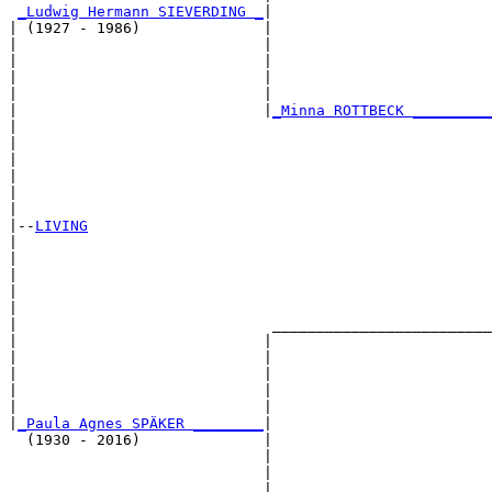
_Ludwig Hermann SIEVERDING _
|

| (1927 - 1986)              |

|                            |                         
|                            |                         
|                            |                         
|                            |                         
|                            |
_Minna ROTTBECK _________
|                                                      
|                                                      
|                                                      
|                                                      
|                                                      
|

|--
LIVING
|  

|                                                      
|                                                      
|                                                      
|                                                      
|                             _________________________
|                            |                         
|                            |                         
|                            |                         
|                            |                         
|                            |                         
|
_Paula Agnes SPÄKER ________
|

  (1930 - 2016)              |

                             |                         
                             |                         
                             |                         