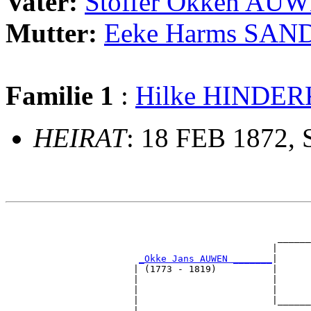
Vater:
Stoffer Okken AU
Mutter:
Eeke Harms SAN
Familie 1
:
Hilke HINDER
HEIRAT
: 18 FEB 1872, 
                                                       
                                                       
                                                 ______
                                                |      
_Okke Jans AUWEN _______
|

                       | (1773 - 1819)          |

                       |                        |      
                       |                        |      
                       |                        |______
                       |                               