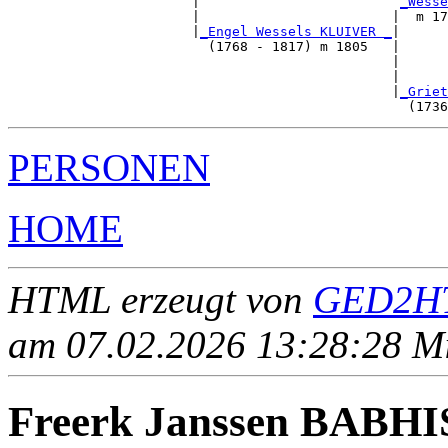
                       |                         
_Wesse
                       |                        |  m 17
                       |
_Engel Wessels KLUIVER _
|

                         (1768 - 1817) m 1805   |

                                                |      
                                                |      
                                                |
_Griet
PERSONEN
HOME
HTML erzeugt von
GED2HT
am 07.02.2026 13:28:28 Mit
Freerk Janssen BABHI