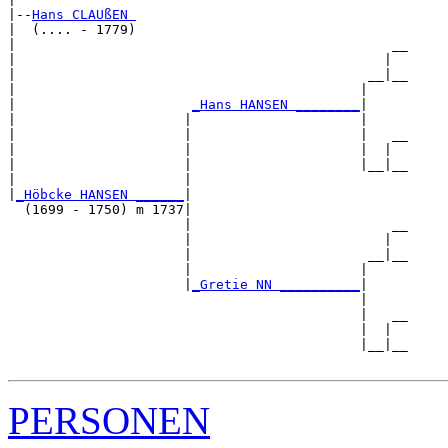
|--
Hans CLAUßEN 
|  (.... - 1779)

|                                               __

|                                              |  

|                                            __|__

|                                           |     

|                      
_Hans HANSEN ________
|

|                     |                     |

|                     |                     |   __

|                     |                     |  |  

|                     |                     |__|__

|                     |                           

|
_Höbcke HANSEN ______
|

  (1699 - 1750) m 1737|

                      |                         __

                      |                        |  

                      |                      __|__

                      |                     |     

                      |
_Gretie NN __________
|

                                            |

                                            |   __

                                            |  |  

                                            |__|__

PERSONEN