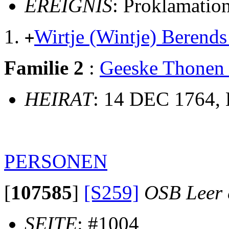
EREIGNIS
: Proklamati
Wirtje (Wintje) Beren
+
Familie 2
:
Geeske Thon
HEIRAT
: 14 DEC 1764,
PERSONEN
[
107585
]
[S259]
OSB Leer e
SEITE
: #1004