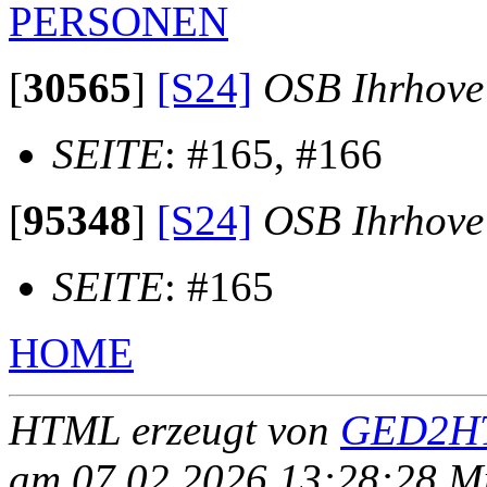
PERSONEN
[
30565
]
[S24]
OSB Ihrhove
SEITE
: #165, #166
[
95348
]
[S24]
OSB Ihrhove
SEITE
: #165
HOME
HTML erzeugt von
GED2HT
am 07.02.2026 13:28:28 Mit