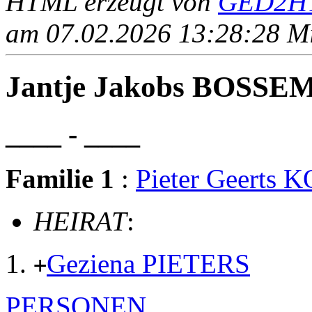
HTML erzeugt von
GED2HT
am 07.02.2026 13:28:28 Mit
Jantje Jakobs BOSSE
____ - ____
Familie 1
:
Pieter Geerts
HEIRAT
:
Geziena PIETERS
+
PERSONEN