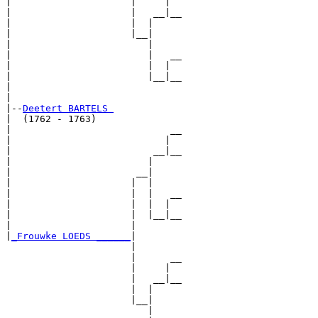
|                     |     |  

|                     |   __|__

|                     |  |     

|                     |__|

|                        |

|                        |   __

|                        |  |  

|                        |__|__

|                              

|

|--
Deetert BARTELS 
|  (1762 - 1763)

|                            __

|                           |  

|                         __|__

|                        |     

|                      __|

|                     |  |

|                     |  |   __

|                     |  |  |  

|                     |  |__|__

|                     |        

|
_Frouwke LOEDS ______
|

                      |

                      |      __

                      |     |  

                      |   __|__

                      |  |     

                      |__|

                         |
