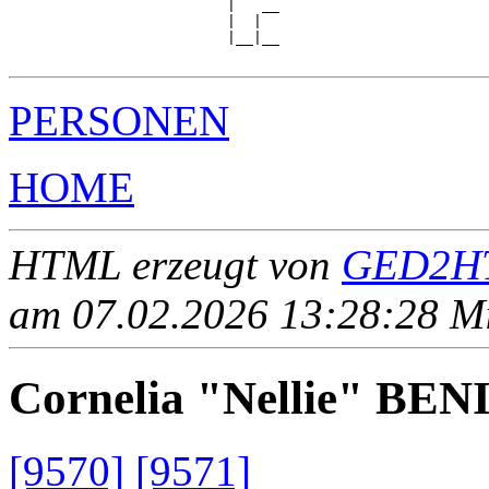
                         |   __

                         |  |  

                         |__|__

PERSONEN
HOME
HTML erzeugt von
GED2HT
am 07.02.2026 13:28:28 Mit
Cornelia "Nellie" BE
[9570]
[9571]