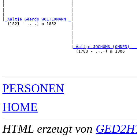
|                           |                          
|                           |                          
|                           |                          
|                           |                          
|
_Aaltje Geerds WOLTERMANN _
|

  (1821 - ....) m 1852      |

                            |                          
                            |                          
                            |                          
                            |                          
                            |
_Aaltje JOCHUMS (ONNEN) __
                              (1783 - ....) m 1806     
                                                       
                                                       
                                                       
PERSONEN
HOME
HTML erzeugt von
GED2HT