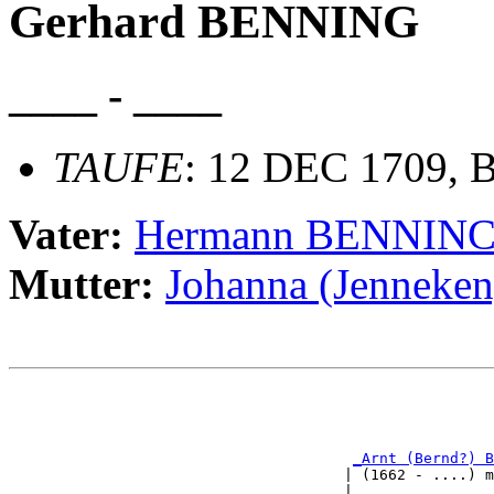
Gerhard BENNING
____ - ____
TAUFE
: 12 DEC 1709, B
Vater:
Hermann BENNIN
Mutter:
Johanna (Jenneke
                                                       
                                                       
                                                       
                                                       
_Arnt (Bernd?) B
                                      | (1662 - ....) m
                                      |                