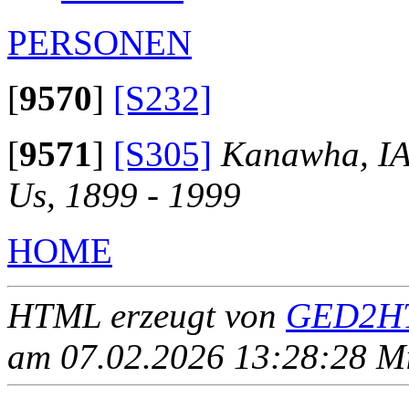
PERSONEN
[
9570
]
[S232]
[
9571
]
[S305]
Kanawha, IA
Us, 1899 - 1999
HOME
HTML erzeugt von
GED2HT
am 07.02.2026 13:28:28 Mit