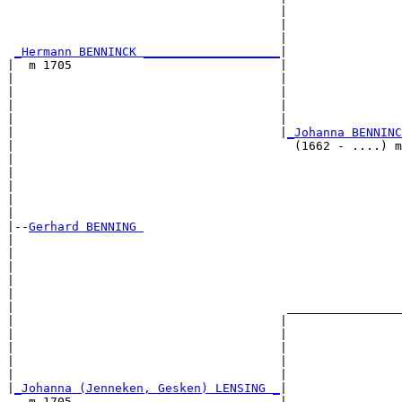
                                      |                
                                      |                
                                      |                
_Hermann BENNINCK ___________________
|

|  m 1705                             |

|                                     |                
|                                     |                
|                                     |                
|                                     |                
|                                     |
_Johanna BENNINC
|                                       (1662 - ....) m
|                                                      
|                                                      
|                                                      
|                                                      
|

|--
Gerhard BENNING 
|  

|                                                      
|                                                      
|                                                      
|                                                      
|                                      ________________
|                                     |                
|                                     |                
|                                     |                
|                                     |                
|                                     |                
|
_Johanna (Jenneken, Gesken) LENSING _
|

   m 1705                             |
