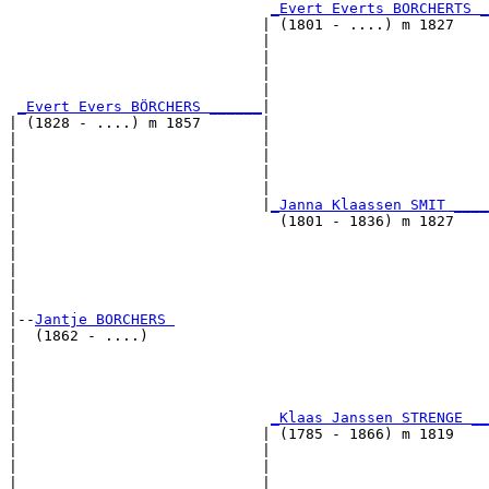
_Evert Everts BORCHERTS _
                             | (1801 - ....) m 1827    
                             |                        
                             |                         
                             |                         
                             |                         
_Evert Evers BÖRCHERS ______
|

| (1828 - ....) m 1857       |

|                            |                        
|                            |                         
|                            |                         
|                            |                         
|                            |
_Janna Klaassen SMIT ____
|                              (1801 - 1836) m 1827    
|                                                     
|                                                      
|                                                      
|                                                      
|

|--
Jantje BORCHERS 
|  (1862 - ....)

|                                                     
|                                                      
|                                                      
|                                                      
|                             
_Klaas Janssen STRENGE __
|                            | (1785 - 1866) m 1819    
|                            |                        
|                            |                         
|                            |                         