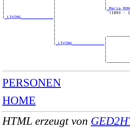
|                     |                     |          
|                     |                     |
_Maria ROH
|                     |                       (1893 - 1
|
_LIVING______________
|

                      |

                      |                                
                      |                                
                      |                      __________
                      |                     |          
                      |
_LIVING______________
|

                                            |

                                            |          
                                            |          
                                            |__________
PERSONEN
HOME
HTML erzeugt von
GED2HT