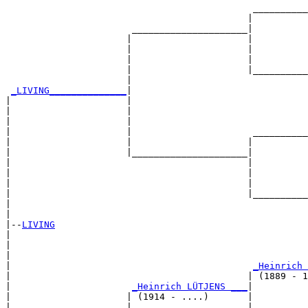
                                             __________
                                            |          
                       _____________________|

                      |                     |

                      |                     |          
                      |                     |          
                      |                     |__________
                      |                                
_LIVING______________
|

|                     |

|                     |                                
|                     |                                
|                     |                      __________
|                     |                     |          
|                     |_____________________|

|                                           |

|                                           |          
|                                           |          
|                                           |__________
|                                                      
|

|--
LIVING
|  

|                                                      
|                                                      
|                                            
_Heinrich 
|                                           | (1889 - 1
|                      
_Heinrich LÜTJENS ___
|

|                     | (1914 - ....)       |

|                     |                     |          