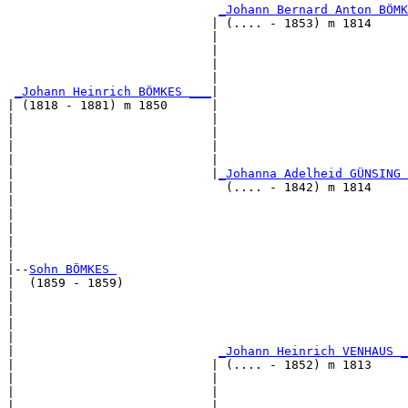
_Johann Bernard Anton BÖMK
                            | (.... - 1853) m 1814     
                            |                          
                            |                          
                            |                          
                            |                          
_Johann Heinrich BÖMKES ___
|

| (1818 - 1881) m 1850      |

|                           |                          
|                           |                          
|                           |                          
|                           |                          
|                           |
_Johanna Adelheid GÜNSING 
|                             (.... - 1842) m 1814     
|                                                      
|                                                      
|                                                      
|                                                      
|

|--
Sohn BÖMKES 
|  (1859 - 1859)

|                                                      
|                                                      
|                                                      
|                                                      
|                            
_Johann Heinrich VENHAUS _
|                           | (.... - 1852) m 1813     
|                           |                          
|                           |                          
|                           |                          