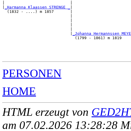
|                            |                         
|
_Harmanna Klaassen STRENGE _
|

  (1832 - ....) m 1857       |

                             |                        
                             |                         
                             |                         
                             |                         
                             |
_Johanna Hermannssen MEYE
                               (1799 - 1861) m 1819    
                                                      
                                                       
                                                       
PERSONEN
HOME
HTML erzeugt von
GED2HT
am 07.02.2026 13:28:28 Mit