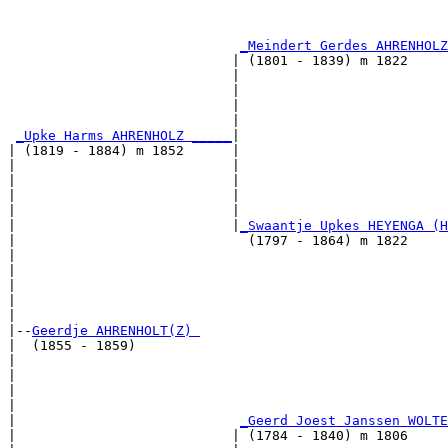
                                                       
                                                       
_Meindert Gerdes AHRENHOLZ
                            | (1801 - 1839) m 1822     
                            |                          
                            |                          
                            |                          
                            |                          
_Upke Harms AHRENHOLZ _____
|

| (1819 - 1884) m 1852      |

|                           |                          
|                           |                          
|                           |                          
|                           |                          
|                           |
_Swaantje Upkes HEYENGA (H
|                             (1797 - 1864) m 1822     
|                                                      
|                                                      
|                                                      
|                                                      
|

|--
Geerdje AHRENHOLT(Z) 
|  (1855 - 1859)

|                                                      
|                                                      
|                                                      
|                                                      
|                            
_Geerd Joest Janssen WOLTE
|                           | (1784 - 1840) m 1806     