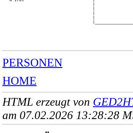
                                      |                
                                      |                
                                      |                
                                      |                
                                      |________________
                                                       
                                                       
                                                       
                                                       
PERSONEN
HOME
HTML erzeugt von
GED2HT
am 07.02.2026 13:28:28 Mit