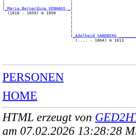
|                           |                          
|
_Maria Bernardina VENHAUS _
|

  (1818 - 1859) m 1850      |

                            |                          
                            |                          
                            |                          
                            |                          
                            |
_Adelheid SANDBERG _______
                              (.... - 1864) m 1813     
                                                       
                                                       
                                                       
PERSONEN
HOME
HTML erzeugt von
GED2HT
am 07.02.2026 13:28:28 Mit