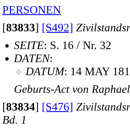
PERSONEN
[
83833
]
[S492]
Zivilstands
SEITE
: S. 16 / Nr. 32
DATEN
:
DATUM
: 14 MAY 18
Geburts-Act von Raphae
[
83834
]
[S476]
Zivilstands
Bd. 1