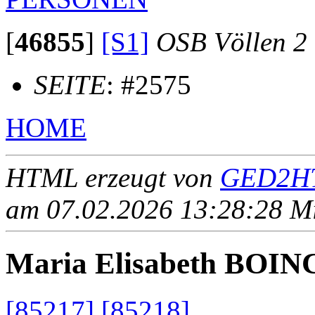
[
46855
]
[S1]
OSB Völlen 2
SEITE
: #2575
HOME
HTML erzeugt von
GED2HT
am 07.02.2026 13:28:28 Mit
Maria Elisabeth BOI
[85217]
[85218]