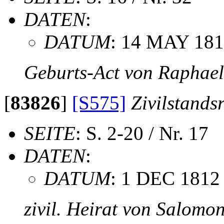
DATEN
:
DATUM
: 14 MAY 18
Geburts-Act von Raphae
[
83826
]
[S575]
Zivilstands
SEITE
: S. 2-20 / Nr. 17
DATEN
:
DATUM
: 1 DEC 1812
zivil. Heirat von Salomo