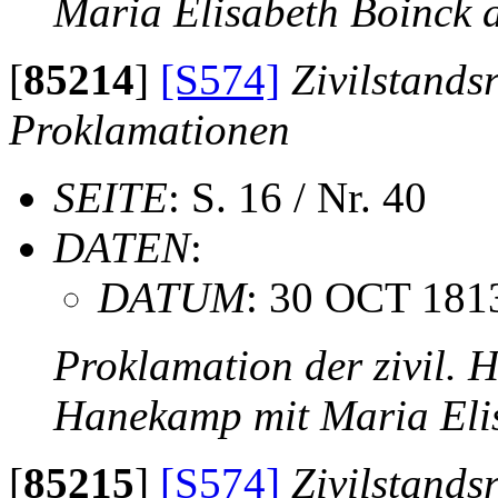
Maria Elisabeth Boinck
[
85214
]
[S574]
Zivilstands
Proklamationen
SEITE
: S. 16 / Nr. 40
DATEN
:
DATUM
: 30 OCT 181
Proklamation der zivil. 
Hanekamp mit Maria Eli
[
85215
]
[S574]
Zivilstands