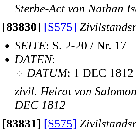
Sterbe-Act von Nathan I
[
83830
]
[S575]
Zivilstands
SEITE
: S. 2-20 / Nr. 17
DATEN
:
DATUM
: 1 DEC 1812
zivil. Heirat von Salomo
DEC 1812
[
83831
]
[S575]
Zivilstands