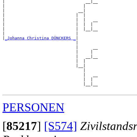
|                                 __|__

|                                |     

|                              __|

|                             |  |

|                             |  |   __

|                             |  |  |  

|                             |  |__|__

|                             |        

|
_Johanna Christina DÜNCKERS _
|

                              |

                              |      __

                              |     |  

                              |   __|__

                              |  |     

                              |__|

                                 |

                                 |   __

                                 |  |  

                                 |__|__

PERSONEN
[
85217
]
[S574]
Zivilstands