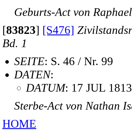
Geburts-Act von Raphae
[
83823
]
[S476]
Zivilstands
Bd. 1
SEITE
: S. 46 / Nr. 99
DATEN
:
DATUM
: 17 JUL 1813
Sterbe-Act von Nathan I
HOME