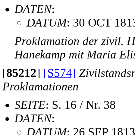
DATEN
:
DATUM
: 30 OCT 181
Proklamation der zivil. 
Hanekamp mit Maria Eli
[
85212
]
[S574]
Zivilstands
Proklamationen
SEITE
: S. 16 / Nr. 38
DATEN
:
DATUM
: 26 SEP 181