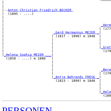
|                                                      
|

|--
Anton Christian Friedrich BECKER 
|  (1895 - ....)

|                                                      
|                                                      
|                                                 
_Herm
|                                                | (177
|                         
_Gerd Hermannus MEIER _
|

|                        | (1817 - 1890) m 1848  |

|                        |                       |     
|                        |                       |     
|                        |                       |
_Gret
|                        |                         (179
|
_Helena Sophia MEIER ___
|

  (1858 - ....) m 1880   |

                         |                             
                         |                             
                         |                        
_Bere
                         |                       | (179
                         |
_Antje Behrends FRESE _
|

                           (1823 - 1899) m 1848  |

                                                 |     
                                                 |     
                                                 |
_Hele
PERSONEN