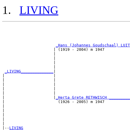
LIVING
                                                       
                                                       
_Hans (Johannes Goudschaal) LUIT
                      | (1919 - 2004) m 1947           
                      |                                
                      |                                
                      |                                
                      |                                
_LIVING______________
|

|                     |

|                     |                                
|                     |                                
|                     |                                
|                     |                                
|                     |
_Herta Grete RETHWISCH _________
|                       (1926 - 2005) m 1947           
|                                                      
|                                                      
|                                                      
|                                                      
|

|--
LIVING