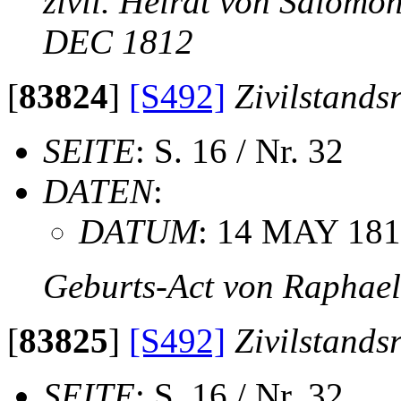
zivil. Heirat von Salomo
DEC 1812
[
83824
]
[S492]
Zivilstands
SEITE
: S. 16 / Nr. 32
DATEN
:
DATUM
: 14 MAY 18
Geburts-Act von Raphae
[
83825
]
[S492]
Zivilstands
SEITE
: S. 16 / Nr. 32