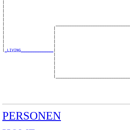
|  

|                                                      
|                                                      
|                                                      
|                                                      
|                      ________________________________
|                     |                                
|                     |                                
|                     |                                
|                     |                                
|                     |                                
|
_LIVING______________
|

                      |

                      |                                
                      |                                
                      |                                
                      |                                
                      |________________________________
                                                       
                                                       
                                                       
                                                       
PERSONEN