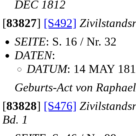
DEC 1812
[
83827
]
[S492]
Zivilstands
SEITE
: S. 16 / Nr. 32
DATEN
:
DATUM
: 14 MAY 18
Geburts-Act von Raphae
[
83828
]
[S476]
Zivilstands
Bd. 1