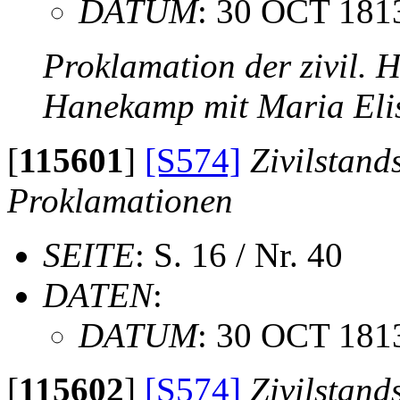
DATUM
: 30 OCT 181
Proklamation der zivil. 
Hanekamp mit Maria Eli
[
115601
]
[S574]
Zivilstand
Proklamationen
SEITE
: S. 16 / Nr. 40
DATEN
:
DATUM
: 30 OCT 181
[
115602
]
[S574]
Zivilstand