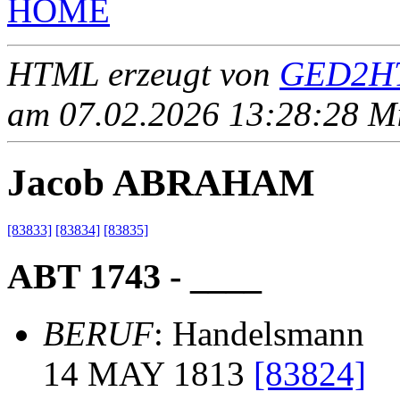
HOME
HTML erzeugt von
GED2HT
am 07.02.2026 13:28:28 Mit
Jacob ABRAHAM
[83833]
[83834]
[83835]
ABT 1743 - ____
BERUF
: Handelsmann
14 MAY 1813
[83824]