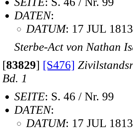
SEITE
: S. 46 / Nr. 99
DATEN
:
DATUM
: 17 JUL 1813
Sterbe-Act von Nathan I
[
83829
]
[S476]
Zivilstands
Bd. 1
SEITE
: S. 46 / Nr. 99
DATEN
:
DATUM
: 17 JUL 1813