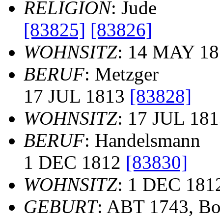
RELIGION
: Jude
[83825]
[83826]
WOHNSITZ
: 14 MAY 18
BERUF
: Metzger
17 JUL 1813
[83828]
WOHNSITZ
: 17 JUL 18
BERUF
: Handelsmann
1 DEC 1812
[83830]
WOHNSITZ
: 1 DEC 181
GEBURT
: ABT 1743, B