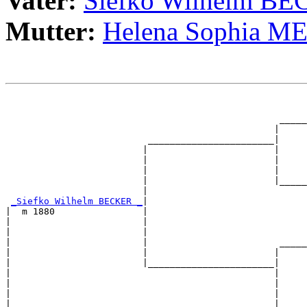
Vater:
Siefko Wilhelm B
Mutter:
Helena Sophia M
                                                       
                                                       
                                                  _____
                                                 |     
                          _______________________|

                         |                       |

                         |                       |     
                         |                       |     
                         |                       |_____
                         |                             
_Siefko Wilhelm BECKER _
|

|  m 1880                |

|                        |                             
|                        |                             
|                        |                        _____
|                        |                       |     
|                        |_______________________|

|                                                |

|                                                |     
|                                                |     
|                                                |_____