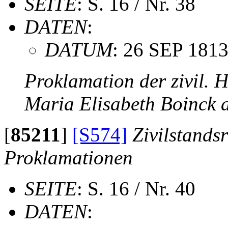
SEITE
: S. 16 / Nr. 38
DATEN
:
DATUM
: 26 SEP 181
Proklamation der zivil.
Maria Elisabeth Boinck
[
85211
]
[S574]
Zivilstands
Proklamationen
SEITE
: S. 16 / Nr. 40
DATEN
: