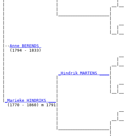
|                     |                        |  

|                     |                      __|__

|                     |                     |     

|                     |_____________________|

|                                           |

|                                           |   __

|                                           |  |  

|                                           |__|__

|                                                 

|

|--
Anne BERENDS 
|  (1794 - 1833)

|                                               __

|                                              |  

|                                            __|__

|                                           |     

|                      
_Hindrik MARTENS ____
|

|                     |                     |

|                     |                     |   __

|                     |                     |  |  

|                     |                     |__|__

|                     |                           

|
_Marieke HINDRIKS ___
|

  (1770 - 1860) m 1791|

                      |                         __

                      |                        |  

                      |                      __|__

                      |                     |     

                      |_____________________|

                                            |
