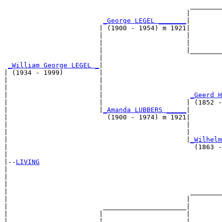
                                               ________
                                              |        
_George LEGEL _______
|

                        | (1900 - 1954) m 1921|

                        |                     |        
                        |                     |        
                        |                     |________
                        |                              
_William George LEGEL _
|

| (1934 - 1999)         |

|                       |                              
|                       |                              
|                       |                      
_Geerd H
|                       |                     | (1852 -
|                       |
_Amanda LUBBERS _____
|

|                         (1900 - 1974) m 1921|

|                                             |        
|                                             |        
|                                             |
_Wilhelm
|                                               (1863 -
|

|--
LIVING
|  

|                                                      
|                                                      
|                                              ________
|                                             |        
|                        _____________________|

|                       |                     |

|                       |                     |        