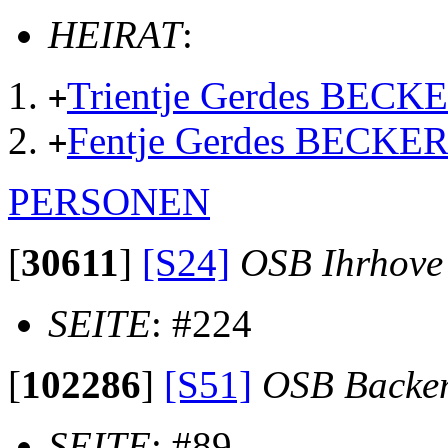
HEIRAT
:
Trientje Gerdes BECK
+
Fentje Gerdes BECKE
+
PERSONEN
[
30611
]
[S24]
OSB Ihrhove
SEITE
: #224
[
102286
]
[S51]
OSB Backe
SEITE
: #89