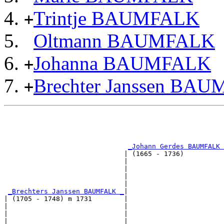
Trintje BAUMFALK
+
Oltmann BAUMFALK
Johanna BAUMFALK
+
Brechter Janssen BA
+
                                                       
                                                       
                                                       
_Johann Gerdes BAUMFALK 
                              | (1665 - 1736)          
                              |                        
                              |                        
                              |                        
                              |                        
_Brechters Janssen BAUMFALK _
|

| (1705 - 1748) m 1731        |

|                             |                        
|                             |                        
|                             |                        