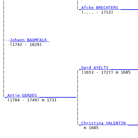
|                             |                        
|                             |
_Afcke BRECHTERS _______
|                               (.... - 1713)          
|                                                      
|                                                      
|                                                      
|                                                      
|

|--
Johann BAUMFALK 
|  (1742 - 1829)

|                                                      
|                                                      
|                                                      
|                                                      
|                              
_Gerd AYELTS ___________
|                             | (1653 - 1727) m 1685   
|                             |                        
|                             |                        
|                             |                        
|                             |                        
|
_Antje GERDES _______________
|

  (1704 - 1749) m 1731        |

                              |                        
                              |                        
                              |                        
                              |                        
                              |
_Christina VALENTIN ____
                                 m 1685                
                                                       
                                                       