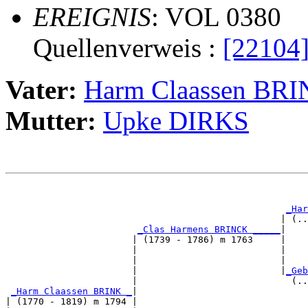
EREIGNIS
: VOL 0380
Quellenverweis :
[22104
Vater:
Harm Claassen BR
Mutter:
Upke DIRKS
                                                       
                                                       
_Har
                                                  | (..
_Clas Harmens BRINCK _____
|

                       | (1739 - 1786) m 1763     |

                       |                          |   
                       |                          |    
                       |                          |
_Geb
                       |                            (..
_Harm Claassen BRINK _
|

| (1770 - 1819) m 1794 |
