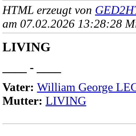
HTML erzeugt von
GED2HT
am 07.02.2026 13:28:28 Mit
LIVING
____ - ____
Vater:
William George L
Mutter:
LIVING
                                                       
                                                       