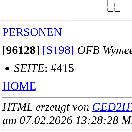
                                            |   __

                                            |  |  

                                            |__|__

PERSONEN
[
96128
]
[S198]
OFB Wyme
SEITE
: #415
HOME
HTML erzeugt von
GED2HT
am 07.02.2026 13:28:28 Mit