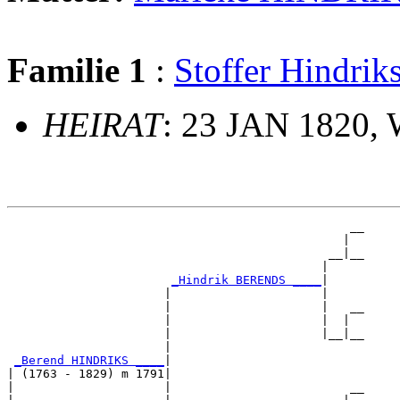
Familie 1
:
Stoffer Hindr
HEIRAT
: 23 JAN 1820,
                                                __

                                               |  

                                             __|__

                                            |     

_Hindrik BERENDS ____
|

                      |                     |

                      |                     |   __

                      |                     |  |  

                      |                     |__|__

                      |                           

_Berend HINDRIKS ____
|

| (1763 - 1829) m 1791|

|                     |                         __
