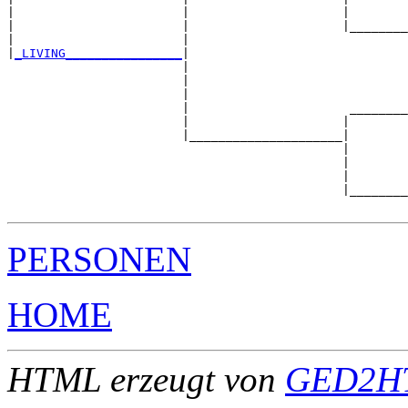
|                       |                     |        
|                       |                     |________
|                       |                              
|
_LIVING________________
|

                        |

                        |                              
                        |                              
                        |                      ________
                        |                     |        
                        |_____________________|

                                              |

                                              |        
                                              |        
                                              |________
PERSONEN
HOME
HTML erzeugt von
GED2HT