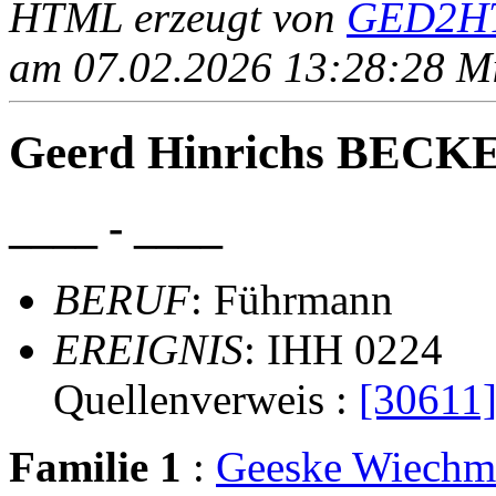
HTML erzeugt von
GED2HT
am 07.02.2026 13:28:28 Mit
Geerd Hinrichs BECK
____ - ____
BERUF
: Führmann
EREIGNIS
: IHH 0224
Quellenverweis :
[30611
Familie 1
:
Geeske Wiech