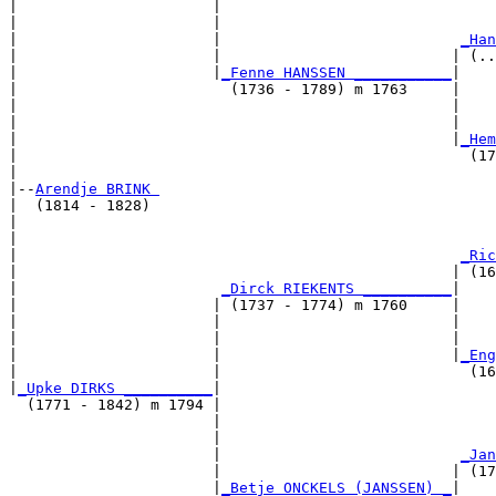
|                      |                              
|                      |                               
|                      |                           
_Han
|                      |                          | (..
|                      |
_Fenne HANSSEN ___________
|

|                        (1736 - 1789) m 1763     |

|                                                 |    
|                                                 |    
|                                                 |
_Hem
|                                                   (17
|

|--
Arendje BRINK 
|  (1814 - 1828)

|                                                     
|                                                      
|                                                  
_Ric
|                                                 | (16
|                       
_Dirck RIEKENTS __________
|

|                      | (1737 - 1774) m 1760     |

|                      |                          |   
|                      |                          |    
|                      |                          |
_Eng
|                      |                            (16
|
_Upke DIRKS __________
|

  (1771 - 1842) m 1794 |

                       |                               
                       |                               
                       |                           
_Jan
                       |                          | (17
                       |
_Betje ONCKELS (JANSSEN) _
|
