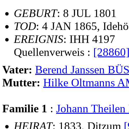
GEBURT
: 8 JUL 1801
TOD
: 4 JAN 1865, Idehö
EREIGNIS
: IHH 4197
Quellenverweis :
[28860
Vater:
Berend Janssen B
Mutter:
Hilke Oltmann
Familie 1
:
Johann Theil
HEIRAT
: 1833, Ditzum
[