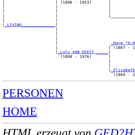
|                     | (1896 - 1953)       |

|                     |                     |          
|                     |                     |          
|                     |                     |__________
|                     |                                
|
_LIVING______________
|

                      |

                      |                               
                      |                                
                      |                      
_Harm "H.H
                      |                     | (1867 - 1
                      |
_Lulu VAN DEEST _____
|

                        (1898 - 1976)       |

                                            |          
                                            |          
                                            |
_Elizabeth
PERSONEN
HOME
HTML erzeugt von
GED2HT