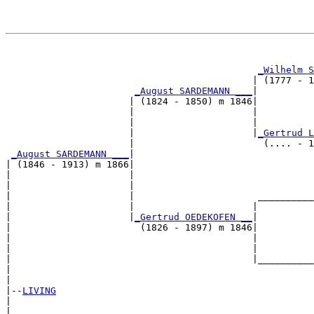
                                                       
_Wilhelm S
                                            | (1777 - 1
_August SARDEMANN ___
|

                      | (1824 - 1850) m 1846|

                      |                     |          
                      |                     |          
                      |                     |
_Gertrud L
                      |                       (.... - 1
_August SARDEMANN ___
|

| (1846 - 1913) m 1866|

|                     |                                
|                     |                                
|                     |                      __________
|                     |                     |          
|                     |
_Gertrud OEDEKOFEN __
|

|                       (1826 - 1897) m 1846|

|                                           |          
|                                           |          
|                                           |__________
|                                                      
|

|--
LIVING
|  

|                                                      