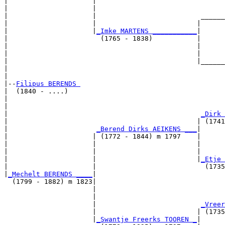
|                     |                                
|                     |                                
|                     |                          ______
|                     |                         |      
|                     |
_Imke MARTENS ___________
|

|                       (1765 - 1838)           |

|                                               |      
|                                               |      
|                                               |______
|                                                      
|

|--
Filipus BERENDS 
|  (1840 - ....)

|                                                      
|                                                      
|                                                
_Dirk 
|                                               | (1741
|                      
_Berend Dirks AEIKENS ___
|

|                     | (1772 - 1844) m 1797    |

|                     |                         |      
|                     |                         |      
|                     |                         |
_Etje 
|                     |                           (1735
|
_Mechelt BERENDS ____
|

  (1799 - 1882) m 1823|

                      |                                
                      |                                
                      |                          
_Vreer
                      |                         | (1735
                      |
_Swantje Freerks TOOREN _
|
