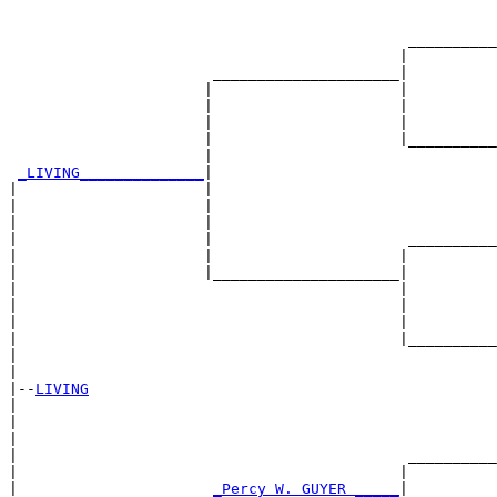
                                                       
                                                       
                                             __________
                                            |          
                       _____________________|

                      |                     |

                      |                     |          
                      |                     |          
                      |                     |__________
                      |                                
_LIVING______________
|

|                     |

|                     |                                
|                     |                                
|                     |                      __________
|                     |                     |          
|                     |_____________________|

|                                           |

|                                           |          
|                                           |          
|                                           |__________
|                                                      
|

|--
LIVING
|  

|                                                      
|                                                      
|                                            __________
|                                           |          
|                      
_Percy W. GUYER _____
|
