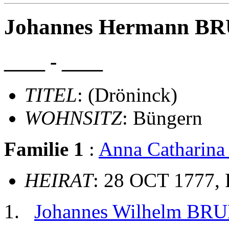
Johannes Hermann BR
____ - ____
TITEL
: (Dröninck)
WOHNSITZ
: Büngern
Familie 1
:
Anna Cathari
HEIRAT
: 28 OCT 1777, 
Johannes Wilhelm BR