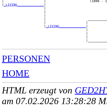
|                     |                       (1890 - 1
|
_LIVING______________
|

                      |

                      |                                
                      |                                
                      |                      __________
                      |                     |          
                      |
_LIVING______________
|

                                            |

                                            |          
                                            |          
                                            |__________
PERSONEN
HOME
HTML erzeugt von
GED2HT
am 07.02.2026 13:28:28 Mit