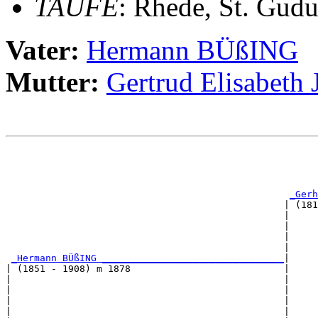
TAUFE
: Rhede, St. Gudu
Vater:
Hermann BÜßING
Mutter:
Gertrud Elisabet
                                                       
                                                       
                                                       
_Gerh
                                                 | (181
                                                 |     
                                                 |     
                                                 |     
                                                 |     
_Hermann BÜßING ________________________________
|

| (1851 - 1908) m 1878                           |

|                                                |     
|                                                |     
|                                                |     
|                                                |     