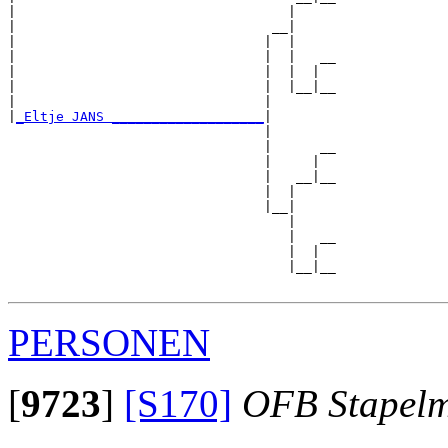
|                                  |     

|                                __|

|                               |  |

|                               |  |   __

|                               |  |  |  

|                               |  |__|__

|                               |        

|
_Eltje JANS ___________________
|

                                |

                                |      __

                                |     |  

                                |   __|__

                                |  |     

                                |__|

                                   |

                                   |   __

                                   |  |  

                                   |__|__

PERSONEN
[
9723
]
[S170]
OFB Stapel