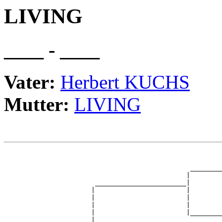
LIVING
____ - ____
Vater:
Herbert KUCHS
Mutter:
LIVING
                                                       
                                                       
                                               ________
                                              |        
                       _______________________|

                      |                       |

                      |                       |        
                      |                       |        
                      |                       |________
                      |                                