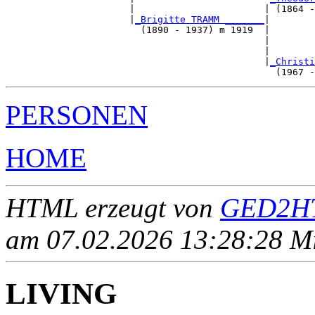
                      |                       | (1864 -
                      |
_Brigitte TRAMM _______
|

                        (1890 - 1937) m 1919  |

                                              |        
                                              |        
                                              |
_Christi
PERSONEN
HOME
HTML erzeugt von
GED2HT
am 07.02.2026 13:28:28 Mit
LIVING