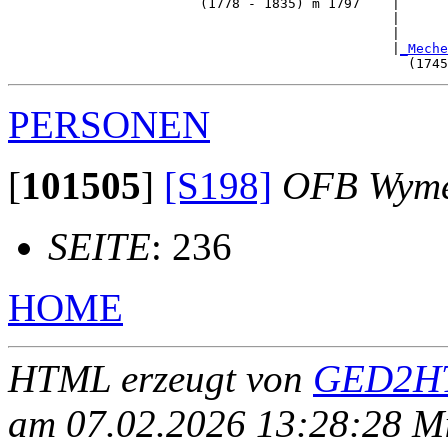
                        (1778 - 1835) m 1797    |

                                                |      
                                                |      
                                                |
_Meche
PERSONEN
[
101505
]
[S198]
OFB Wym
SEITE
: 236
HOME
HTML erzeugt von
GED2HT
am 07.02.2026 13:28:28 Mit