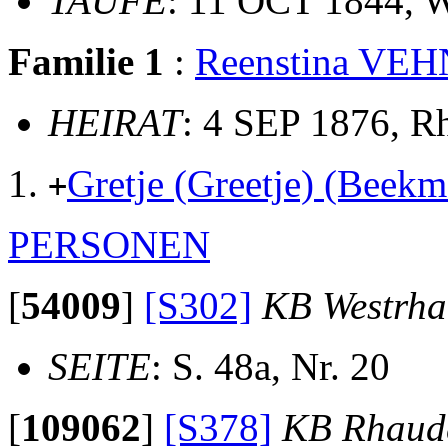
TAUFE
: 11 OCT 1844, 
Familie 1
:
Reenstina VEH
HEIRAT
: 4 SEP 1876, 
Gretje (Greetje) (Be
+
PERSONEN
[
54009
]
[S302]
KB Westrha
SEITE
: S. 48a, Nr. 20
[
109062
]
[S378]
KB Rhaud