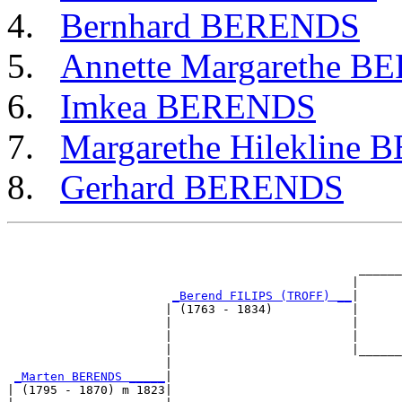
Bernhard BERENDS
Annette Margarethe 
Imkea BERENDS
Margarethe Hilekline
Gerhard BERENDS
                                                       
                                                       
                                                 ______
                                                |      
_Berend FILIPS (TROFF) __
|

                      | (1763 - 1834)           |

                      |                         |      
                      |                         |      
                      |                         |______
                      |                                
_Marten BERENDS _____
|

| (1795 - 1870) m 1823|
