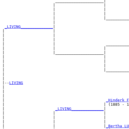
                       _____________________|

                      |                     |

                      |                     |          
                      |                     |          
                      |                     |__________
                      |                                
_LIVING______________
|

|                     |

|                     |                                
|                     |                                
|                     |                      __________
|                     |                     |          
|                     |_____________________|

|                                           |

|                                           |          
|                                           |          
|                                           |__________
|                                                      
|

|--
LIVING
|  

|                                                     
|                                                      
|                                            
_Hinderk F
|                                           | (1885 - 1
|                      
_LIVING______________
|

|                     |                     |

|                     |                     |         
|                     |                     |          
|                     |                     |
_Bertha LU