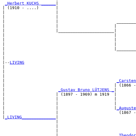
_Herbert KUCHS ______
|

| (1910 - ....)       |

|                     |                                
|                     |                                
|                     |                        ________
|                     |                       |        
|                     |_______________________|

|                                             |

|                                             |        
|                                             |        
|                                             |________
|                                                      
|

|--
LIVING
|  

|                                                      
|                                                      
|                                              
_Carsten
|                                             | (1866 -
|                      
_Gustav Bruno LÜTJENS _
|

|                     | (1897 - 1969) m 1919  |

|                     |                       |        
|                     |                       |        
|                     |                       |
_Auguste
|                     |                         (1867 -
|
_LIVING______________
|

                      |

                      |                                
                      |                                
                      |                        
_Theodor