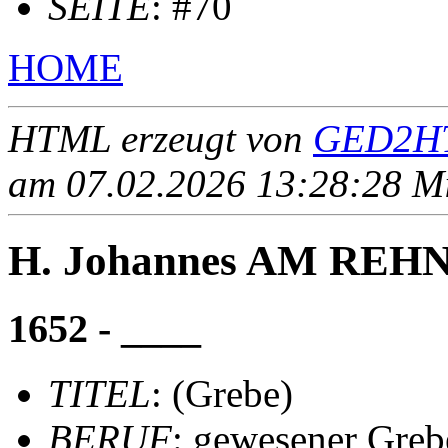
SEITE
: #70
HOME
HTML erzeugt von
GED2HT
am 07.02.2026 13:28:28 Mit
H. Johannes AM REHN 
1652 - ____
TITEL
: (Grebe)
BERUF
: gewesener Greb