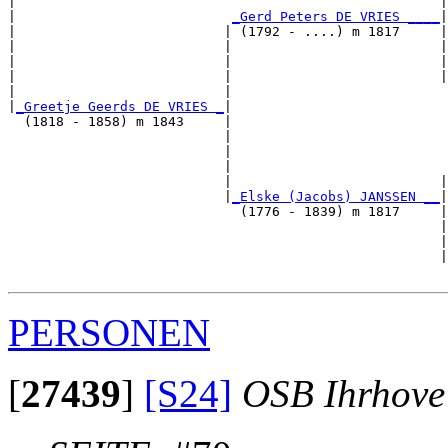
|                                                     |
|                           
_Gerd Peters DE VRIES ____
|

|                          | (1792 - ....) m 1817     |

|                          |                          |
|                          |                          |
|                          |                          |
|                          |                           
|
_Greetje Geerds DE VRIES _
|

  (1818 - 1858) m 1843     |

                           |                           
                           |                           
                           |                           
                           |                          |
                           |
_Elske (Jacobs) JANSSEN __
|

                             (1776 - 1839) m 1817     |

                                                      |
                                                      |
                                                      |
PERSONEN
[
27439
]
[S24]
OSB Ihrhove