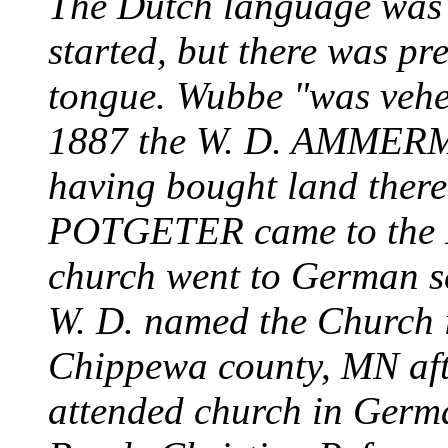
The Dutch language was 
started, but there was p
tongue. Wubbe "was vehem
1887 the W. D. AMMERM
having bought land there
POTGETER came to the Ri
church went to German s
W. D. named the Church 
Chippewa county, MN aft
attended church in Germa