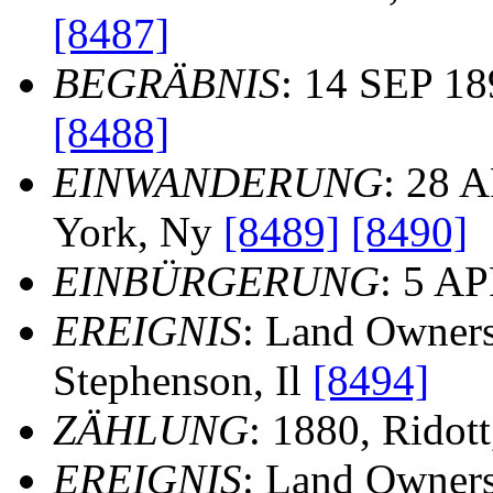
[8487]
BEGRÄBNIS
: 14 SEP 18
[8488]
EINWANDERUNG
: 28 
York, Ny
[8489]
[8490]
EINBÜRGERUNG
: 5 AP
EREIGNIS
: Land Owners
Stephenson, Il
[8494]
ZÄHLUNG
: 1880, Ridot
EREIGNIS
: Land Owners