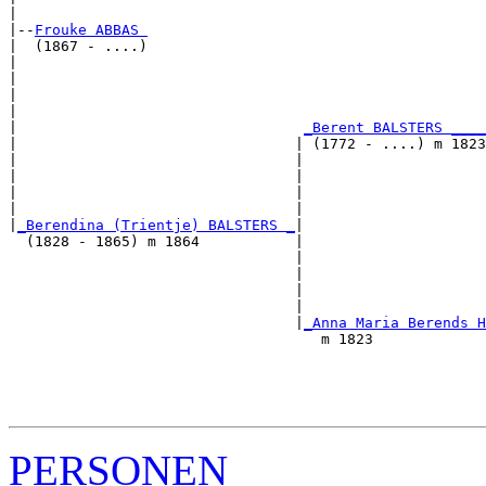
|

|--
Frouke ABBAS 
|  (1867 - ....)

|                                                      
|                                                      
|                                                      
|                                                      
|                                 
_Berent BALSTERS ____
|                                | (1772 - ....) m 1823
|                                |                     
|                                |                     
|                                |                     
|                                |                     
|
_Berendina (Trientje) BALSTERS _
|

  (1828 - 1865) m 1864           |

                                 |                     
                                 |                     
                                 |                     
                                 |                     
                                 |
_Anna Maria Berends H
                                    m 1823             
                                                       
                                                       
                                                       
PERSONEN