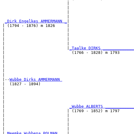
                           |                           
                           |                           
                           |                           
                           |                           
_Dirk Engelkes AMMERMANN _
|

| (1794 - 1876) m 1826     |

|                          |                           
|                          |                           
|                          |                           
|                          |                           
|                          |
_Taalke DIRKS _____________
|                            (1766 - 1828) m 1793      
|                                                      
|                                                      
|                                                      
|                                                      
|

|--
Wubbe Dirks AMMERMANN 
|  (1827 - 1894)

|                                                      
|                                                      
|                                                      
|                                                      
|                           
_Wubbe ALBERTS ____________
|                          | (1769 - 1852) m 1797      
|                          |                           
|                          |                           
|                          |                           
|                          |                           
|
_Meemke Wubbena POLMAN ___
|
