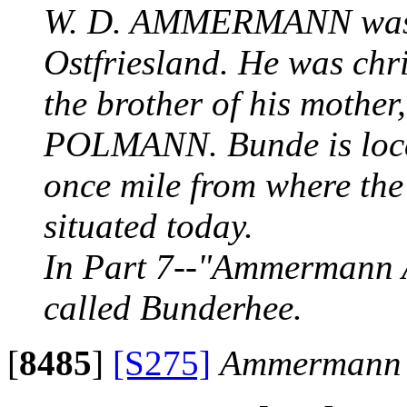
W. D. AMMERMANN was b
Ostfriesland. He was chr
the brother of his mothe
POLMANN. Bunde is locat
once mile from where th
situated today.
In Part 7--"Ammermann An
called Bunderhee.
[
8485
]
[S275]
Ammermann F