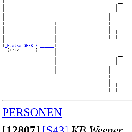
|                                                __

|                                               |  

|                                             __|__

|                                            |     

|                      ______________________|

|                     |                      |

|                     |                      |   __

|                     |                      |  |  

|                     |                      |__|__

|                     |                            

|
_Foelke GEERTS ______
|

  (1722 - ....)       |

                      |                          __

                      |                         |  

                      |                       __|__

                      |                      |     

                      |______________________|

                                             |

                                             |   __

                                             |  |  

                                             |__|__

PERSONEN
[
12807
]
[S43]
KB Weener