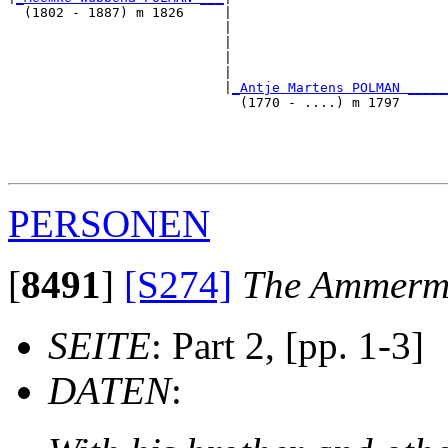
  (1802 - 1887) m 1826     |

                           |                           
                           |                           
                           |                           
                           |                           
                           |
_Antje Martens POLMAN _____
                             (1770 - ....) m 1797      
                                                       
                                                       
                                                       
PERSONEN
[
8491
]
[S274]
The Ammerma
SEITE
: Part 2, [pp. 1-3]
DATEN
: