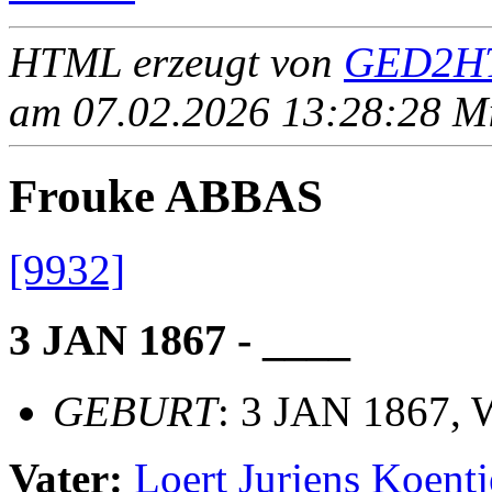
HTML erzeugt von
GED2HT
am 07.02.2026 13:28:28 Mit
Frouke ABBAS
[9932]
3 JAN 1867 - ____
GEBURT
: 3 JAN 1867, 
Vater:
Loert Jurjens Koen