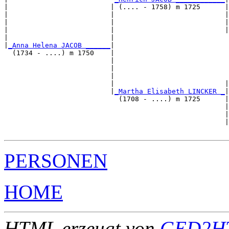
|                         | (.... - 1758) m 1725      |

|                         |                           |
|                         |                           |
|                         |                           |
|                         |                            
|
_Anna Helena JACOB ______
|

  (1734 - ....) m 1750    |

                          |                            
                          |                            
                          |                            
                          |                           |
                          |
_Martha Elisabeth LINCKER _
|

                            (1708 - ....) m 1725      |

                                                      |
                                                      |
                                                      |
PERSONEN
HOME
HTML erzeugt von
GED2HT