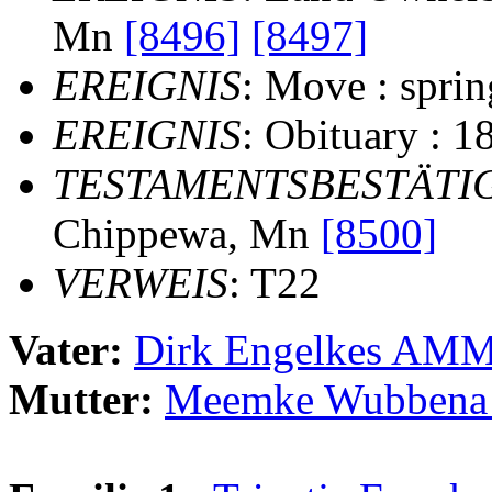
Mn
[8496]
[8497]
EREIGNIS
: Move : spri
EREIGNIS
: Obituary : 1
TESTAMENTSBESTÄTI
Chippewa, Mn
[8500]
VERWEIS
: T22
Vater:
Dirk Engelkes 
Mutter:
Meemke Wubben