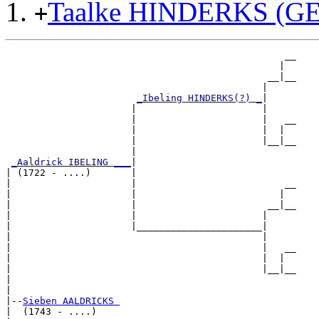
Taalke HINDERKS (G
+
                                                 __

                                                |  

                                              __|__

                                             |     

_Ibeling HINDERKS(?) _
|

                      |                      |

                      |                      |   __

                      |                      |  |  

                      |                      |__|__

                      |                            

_Aaldrick IBELING ___
|

| (1722 - ....)       |

|                     |                          __

|                     |                         |  

|                     |                       __|__

|                     |                      |     

|                     |______________________|

|                                            |

|                                            |   __

|                                            |  |  

|                                            |__|__

|                                                  

|

|--
Sieben AALDRICKS 
|  (1743 - ....)
