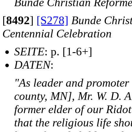
Bunde Christian Reformed
[
8492
]
[S278]
Bunde Chris
Centennial Celebration
SEITE
: p. [1-6+]
DATEN
:
"As leader and promoter 
county, MN], Mr. W. D. 
former elder of our Rido
that the religious life s