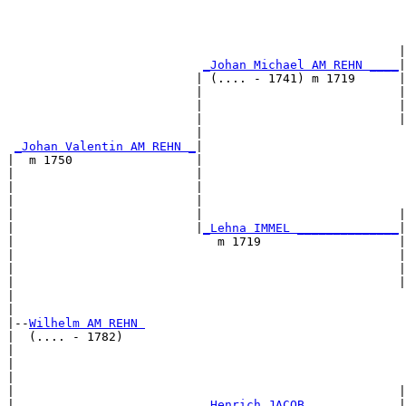
                                                       
                                                      |
_Johan Michael AM REHN ____
|

                          | (.... - 1741) m 1719      |

                          |                           |
                          |                           |
                          |                           |
                          |                            
_Johan Valentin AM REHN _
|

|  m 1750                 |

|                         |                            
|                         |                            
|                         |                            
|                         |                           |
|                         |
_Lehna IMMEL ______________
|

|                            m 1719                   |

|                                                     |
|                                                     |
|                                                     |
|                                                      
|

|--
Wilhelm AM REHN 
|  (.... - 1782)

|                                                      
|                                                      
|                                                      
|                                                     |
|                          
_Henrich JACOB ____________
|
