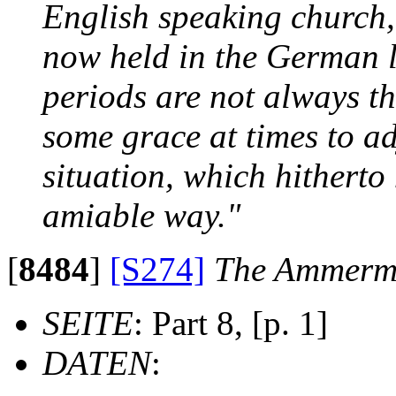
English speaking church,
now held in the German l
periods are not always th
some grace at times to ad
situation, which hitherto
amiable way."
[
8484
]
[S274]
The Ammerma
SEITE
: Part 8, [p. 1]
DATEN
: