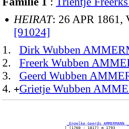
Familie 1
:
Trientje Free
HEIRAT
: 26 APR 1861,
[91024]
Dirk Wubben AMME
Freerk Wubben AM
Geerd Wubben AMM
Grietje Wubben AM
+
                                                       
                                                       
                                                       
                                                       
_Engelke Geerds AMMERMANN _
                           | (1760 - 1817) m 1793      