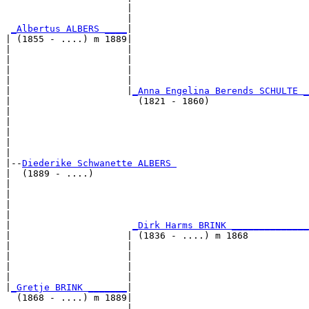
                      |                                
                      |                                
_Albertus ALBERS ____
|

| (1855 - ....) m 1889|

|                     |                                
|                     |                                
|                     |                                
|                     |                                
|                     |
_Anna Engelina Berends SCHULTE _
|                       (1821 - 1860)                  
|                                                      
|                                                      
|                                                      
|                                                      
|

|--
Diederike Schwanette ALBERS 
|  (1889 - ....)

|                                                      
|                                                      
|                                                      
|                                                      
|                      
_Dirk Harms BRINK ______________
|                     | (1836 - ....) m 1868           
|                     |                                
|                     |                                
|                     |                                
|                     |                                
|
_Gretje BRINK _______
|

  (1868 - ....) m 1889|

                      |                                