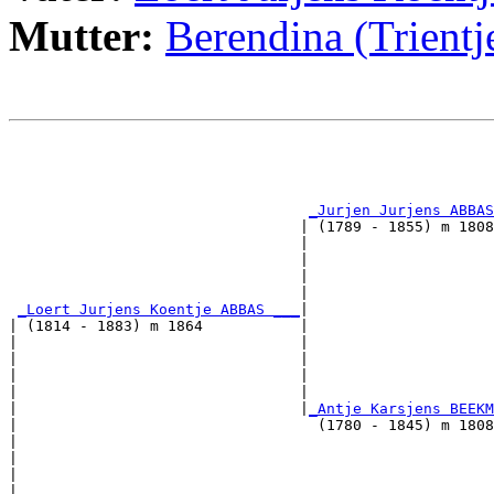
Mutter:
Berendina (Trien
                                                       
                                                       
                                                       
_Jurjen Jurjens ABBAS
                                 | (1789 - 1855) m 1808
                                 |                     
                                 |                     
                                 |                     
                                 |                     
_Loert Jurjens Koentje ABBAS ___
|

| (1814 - 1883) m 1864           |

|                                |                     
|                                |                     
|                                |                     
|                                |                     
|                                |
_Antje Karsjens BEEKM
|                                  (1780 - 1845) m 1808
|                                                      
|                                                      
|                                                      
|                                                      