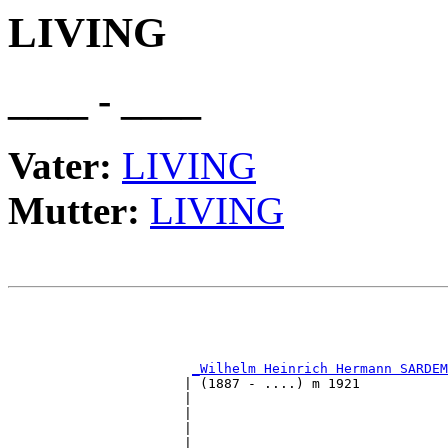
LIVING
____ - ____
Vater:
LIVING
Mutter:
LIVING
                                                       
                                                       
_Wilhelm Heinrich Hermann SARDEM
                      | (1887 - ....) m 1921           
                      |                                
                      |                                
                      |                                
                      |                                