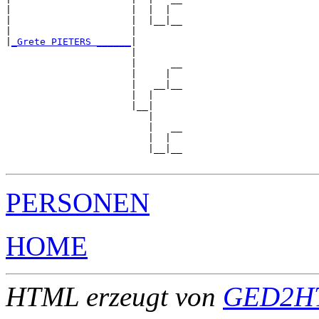
|                     |  |  |  

|                     |  |__|__

|                     |        

|
_Grete PIETERS ______
|

                      |

                      |      __

                      |     |  

                      |   __|__

                      |  |     

                      |__|

                         |

                         |   __

                         |  |  

                         |__|__

PERSONEN
HOME
HTML erzeugt von
GED2HT