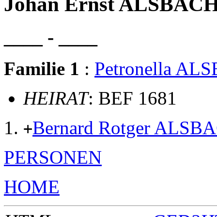
Johan Ernst ALSBAC
____ - ____
Familie 1
:
Petronella AL
HEIRAT
: BEF 1681
Bernard Rotger ALSB
+
PERSONEN
HOME