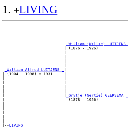
LIVING
+
                                                       
                                                       
_William (Willie) LUITJENS 
                           | (1876 - 1926)             
                           |                           
                           |                           
                           |                           
                           |                           
_William Alfred LUITJENS _
|

| (1904 - 1998) m 1931     |

|                          |                           
|                          |                           
|                          |                           
|                          |                           
|                          |
_Grytje (Gertie) GEERSEMA _
|                            (1878 - 1956)             
|                                                      
|                                                      
|                                                      
|                                                      
|

|--
LIVING