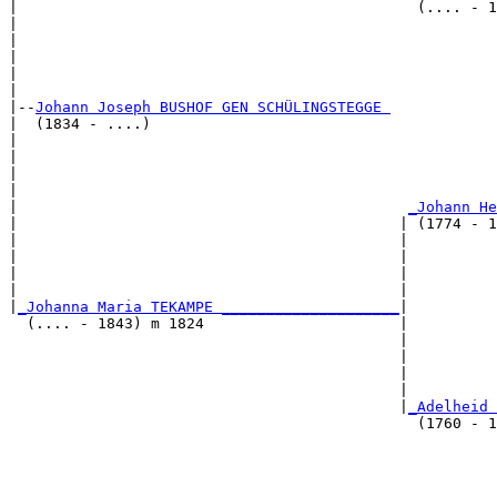
|                                             (.... - 1
|                                                     
|                                                      
|                                                      
|                                                      
|

|--
Johann Joseph BUSHOF GEN SCHÜLINGSTEGGE 
|  (1834 - ....)

|                                                      
|                                                      
|                                                      
|                                                      
|                                            
_Johann He
|                                           | (1774 - 1
|                                           |          
|                                           |          
|                                           |          
|                                           |          
|
_Johanna Maria TEKAMPE ____________________
|

  (.... - 1843) m 1824                      |

                                            |          
                                            |          
                                            |          
                                            |          
                                            |
_Adelheid 
                                              (1760 - 1
                                                       
                                                       
                                                       