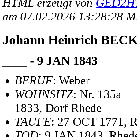
HTML erzeugt von
GED2HT
am 07.02.2026 13:28:28 Mit
Johann Heinrich BE
____ - 9 JAN 1843
BERUF
: Weber
WOHNSITZ
: Nr. 135a
1833, Dorf Rhede
TAUFE
: 27 OCT 1771, R
TOD
: 9 JAN 1843, Rhed