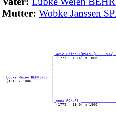
Vater:
Lübke Weien BEH
Mutter:
Wobke Janssen S
                                                       
                                                       
_Weie Heien LÜPKES (BEHRENDS) 
                        | (1777 - 1814) m 1806         
                        |                              
                        |                              
                        |                              
                        |                              
_Lübke Weien BEHRENDS _
|

| (1813 - 1886)         |

|                       |                              
|                       |                              
|                       |                              
|                       |                              
|                       |
_Anna ROHLFS _________________
|                         (1775 - 1840) m 1806         
|                                                      
|                                                      