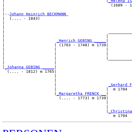
|                                           |
_Helena IS
|                                             (1689 - 1
|

|--
Johann Heinrich BECKMANN 
|  (.... - 1843)

|                                                      
|                                                      
|                                            __________
|                                           |          
|                      
_Henrich GEBING _____
|

|                     | (1703 - 1748) m 1739|

|                     |                     |          
|                     |                     |          
|                     |                     |__________
|                     |                                
|
_Johanna GEBING _____
|

  (.... - 1812) m 1765|

                      |                                
                      |                                
                      |                      
_Gerhard F
                      |                     |  m 1704  
                      |
_Margaretha FRENCK __
|

                        (.... - 1773) m 1739|

                                            |         
                                            |          
                                            |
_Christina