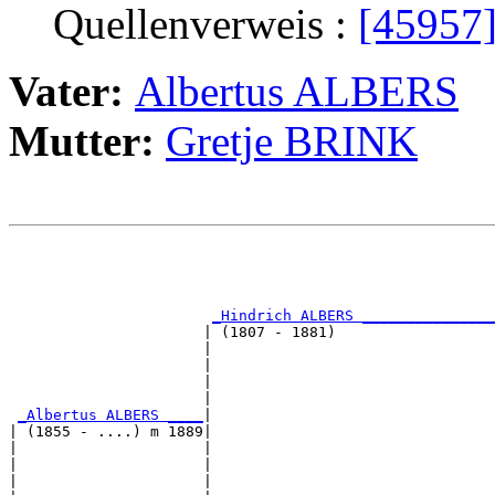
Quellenverweis :
[45957
Vater:
Albertus ALBERS
Mutter:
Gretje BRINK
                                                       
                                                       
                                                       
_Hindrich ALBERS _______________
                      | (1807 - 1881)                  
                      |                                
                      |                                
                      |                                
                      |                                
_Albertus ALBERS ____
|

| (1855 - ....) m 1889|

|                     |                                
|                     |                                
|                     |                                