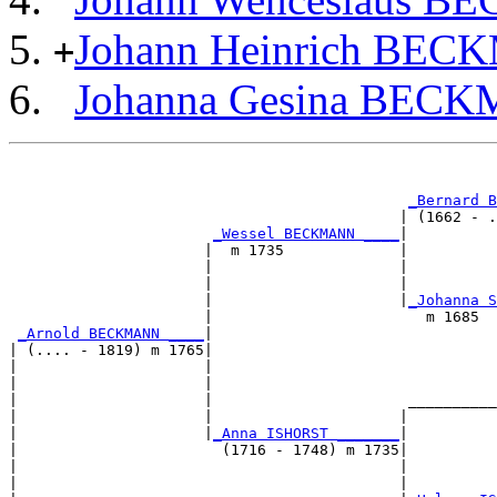
Johann Heinrich BE
+
Johanna Gesina BEC
                                                       
                                                       
_Bernard B
                                            | (1662 - .
_Wessel BECKMANN ____
|

                      |  m 1735             |

                      |                     |         
                      |                     |          
                      |                     |
_Johanna S
                      |                        m 1685  
_Arnold BECKMANN ____
|

| (.... - 1819) m 1765|

|                     |                                
|                     |                                
|                     |                      __________
|                     |                     |          
|                     |
_Anna ISHORST _______
|

|                       (1716 - 1748) m 1735|

|                                           |          
|                                           |          