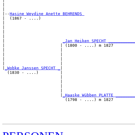
|                                                      
|                                                      
|

|--
Hasine Weydine Anette BEHRENDS 
|  (1867 - ....)

|                                                      
|                                                      
|                                                      
|                                                      
|                        
_Jan Heiken SPECHT ___________
|                       | (1800 - ....) m 1827         
|                       |                              
|                       |                              
|                       |                              
|                       |                              
|
_Wobke Janssen SPECHT _
|

  (1830 - ....)         |

                        |                              
                        |                              
                        |                              
                        |                              
                        |
_Haaske Wübben PLATTE ________
                          (1798 - ....) m 1827         
                                                       
                                                       
                                                       