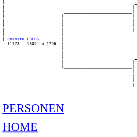
|                                                     _
|                                                    | 
|                        ____________________________|

|                       |                            |

|                       |                            | 
|                       |                            | 
|                       |                            |_
|                       |                              
|
_Reenste LOERS ________
|

  (1773 - 1809) m 1796  |

                        |                              
                        |                              
                        |                             _
                        |                            | 
                        |____________________________|

                                                     |

                                                     | 
                                                     | 
                                                     |_
PERSONEN
HOME