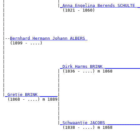
|                     |                                
|                     |
_Anna Engelina Berends SCHULTE _
|                       (1821 - 1860)                  
|                                                      
|                                                      
|                                                      
|                                                      
|

|--
Bernhard Hermann Johann ALBERS 
|  (1899 - ....)

|                                                      
|                                                      
|                                                      
|                                                      
|                      
_Dirk Harms BRINK ______________
|                     | (1836 - ....) m 1868           
|                     |                                
|                     |                                
|                     |                                
|                     |                                
|
_Gretje BRINK _______
|

  (1868 - ....) m 1889|

                      |                                
                      |                                
                      |                                
                      |                                
                      |
_Schwaantje JACOBS _____________
                        (1838 - ....) m 1868           
                                                       
                                                       