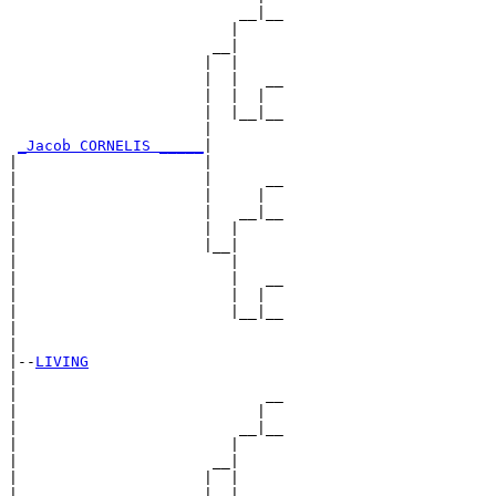
                          __|__

                         |     

                       __|

                      |  |

                      |  |   __

                      |  |  |  

                      |  |__|__

                      |        

_Jacob CORNELIS _____
|

|                     |

|                     |      __

|                     |     |  

|                     |   __|__

|                     |  |     

|                     |__|

|                        |

|                        |   __

|                        |  |  

|                        |__|__

|                              

|

|--
LIVING
|  

|                            __

|                           |  

|                         __|__

|                        |     

|                      __|

|                     |  |

|                     |  |   __
