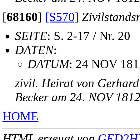
[
68160
]
[S570]
Zivilstands
SEITE
: S. 2-17 / Nr. 20
DATEN
:
DATUM
: 24 NOV 181
zivil. Heirat von Gerha
Becker am 24. NOV 181
HOME
HTML erzeugt von
GED2HT