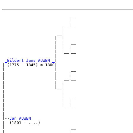
                             __

                            |  

                          __|__

                         |     

                       __|

                      |  |

                      |  |   __

                      |  |  |  

                      |  |__|__

                      |        

_Eildert Jans AUWEN _
|

| (1775 - 1845) m 1800|

|                     |      __

|                     |     |  

|                     |   __|__

|                     |  |     

|                     |__|

|                        |

|                        |   __

|                        |  |  

|                        |__|__

|                              

|

|--
Jan AUWEN 
|  (1801 - ....)

|                            __

|                           |  
