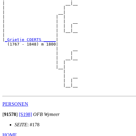
|                         __|__

|                        |     

|                      __|

|                     |  |

|                     |  |   __

|                     |  |  |  

|                     |  |__|__

|                     |        

|
_Grietje COERTS _____
|

  (1767 - 1848) m 1800|

                      |      __

                      |     |  

                      |   __|__

                      |  |     

                      |__|

                         |

                         |   __

                         |  |  

                         |__|__

PERSONEN
[
91578
]
[S198]
OFB Wymeer
SEITE
: #178
HOME