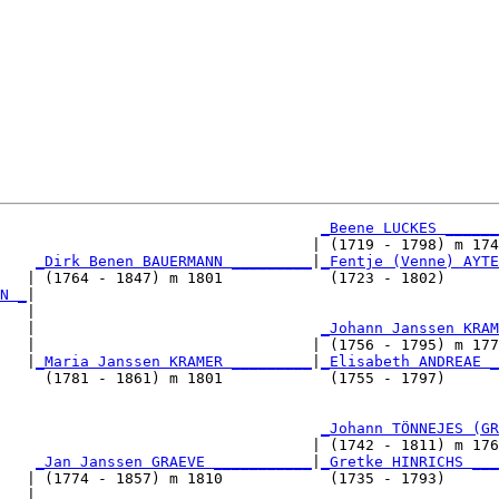
_Beene LUCKES ______
                                   | (1719 - 1798) m 174
_Dirk Benen BAUERMANN _________
|
_Fentje (Venne) AYTE
   | (1764 - 1847) m 1801            (1723 - 1802)      
N _
|

   |

   |                                
_Johann Janssen KRAM
   |                               | (1756 - 1795) m 177
   |
_Maria Janssen KRAMER _________
|
_Elisabeth ANDREAE _
     (1781 - 1861) m 1801            (1755 - 1797)      
                                    
_Johann TÖNNEJES (GR
                                   | (1742 - 1811) m 176
    
_Jan Janssen GRAEVE ___________
|
_Gretke HINRICHS ___
   | (1774 - 1857) m 1810            (1735 - 1793)      
___
|
