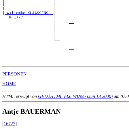
|                     |  |__|__

|                     |        

|
_Willemke KLAASSENS _
|

   m 1777             |

                      |      __

                      |     |  

                      |   __|__

                      |  |     

                      |__|

                         |

                         |   __

                         |  |  

                         |__|__

PERSONEN
HOME
HTML erzeugt von
GED2HTML v3.6-WIN95 (Jan 18 2000)
am 07.02
Antje BAUERMAN
[16727]