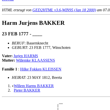
HTML erzeugt von
GED2HTML v3.6-WIN95 (Jan 18 2000)
am 07.02
Harm Jurjens BAKKER
23 FEB 1777 - ____
BERUF
: Bauernknecht
GEBURT
: 23 FEB 1777, Winschoten
Vater:
Jurjen HARMS
Mutter:
Willemke KLAASSENS
Familie 1
:
Hilke Fokken KLEISSEN
HEIRAT
: 23 MAY 1812, Beerta
Willem Harms BAKKER
+
Pieter BAKKER
                             __

                            |  

                          __|__
