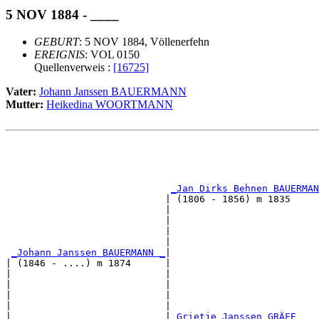
5 NOV 1884 - ____
GEBURT
: 5 NOV 1884, Völlenerfehn
EREIGNIS
: VOL 0150
Quellenverweis :
[16725]
Vater:
Johann Janssen BAUERMANN
Mutter:
Heikedina WOORTMANN
                                                       
                                                       
_Jan Dirks Behnen BAUERMAN
                            | (1806 - 1856) m 1835     
                            |                          
                            |                          
                            |                          
                            |                          
_Johann Janssen BAUERMANN _
|

| (1846 - ....) m 1874      |

|                           |                          
|                           |                          
|                           |                          
|                           |                          
|                           |
_Grietje Janssen GRÄFE ___