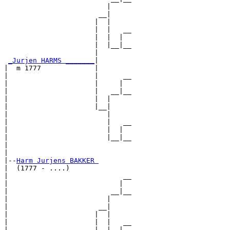
                         |     

                       __|

                      |  |

                      |  |   __

                      |  |  |  

                      |  |__|__

                      |        

_Jurjen HARMS _______
|

|  m 1777             |

|                     |      __

|                     |     |  

|                     |   __|__

|                     |  |     

|                     |__|

|                        |

|                        |   __

|                        |  |  

|                        |__|__

|                              

|

|--
Harm Jurjens BAKKER 
|  (1777 - ....)

|                            __

|                           |  

|                         __|__

|                        |     

|                      __|

|                     |  |

|                     |  |   __

|                     |  |  |  
