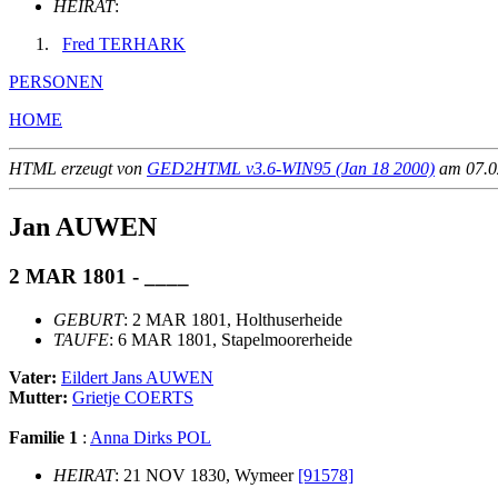
HEIRAT
:
Fred TERHARK
PERSONEN
HOME
HTML erzeugt von
GED2HTML v3.6-WIN95 (Jan 18 2000)
am 07.02
Jan AUWEN
2 MAR 1801 - ____
GEBURT
: 2 MAR 1801, Holthuserheide
TAUFE
: 6 MAR 1801, Stapelmoorerheide
Vater:
Eildert Jans AUWEN
Mutter:
Grietje COERTS
Familie 1
:
Anna Dirks POL
HEIRAT
: 21 NOV 1830, Wymeer
[91578]