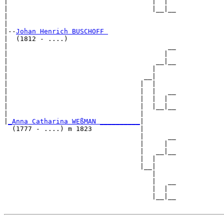
|                                    |  |  

|                                    |__|__

|                                          

|

|--
Johan Henrich BUSCHOFF 
|  (1812 - ....)

|                                        __

|                                       |  

|                                     __|__

|                                    |     

|                                  __|

|                                 |  |

|                                 |  |   __

|                                 |  |  |  

|                                 |  |__|__

|                                 |        

|
_Anna Catharina WEßMAN __________
|

  (1777 - ....) m 1823            |

                                  |      __

                                  |     |  

                                  |   __|__

                                  |  |     

                                  |__|

                                     |

                                     |   __

                                     |  |  

                                     |__|__
