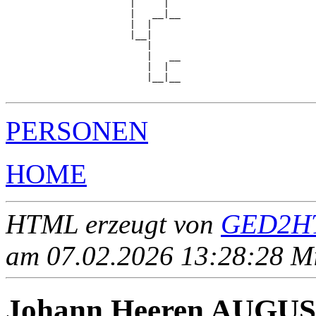
                      |     |  

                      |   __|__

                      |  |     

                      |__|

                         |

                         |   __

                         |  |  

                         |__|__

PERSONEN
HOME
HTML erzeugt von
GED2HT
am 07.02.2026 13:28:28 Mit
Johann Heeren AUGU