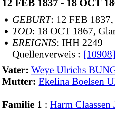
12 FEB 1837 - 18 OCT 18
GEBURT
: 12 FEB 1837,
TOD
: 18 OCT 1867, Gla
EREIGNIS
: IHH 2249
Quellenverweis :
[10908
Vater:
Weye Ulrichs BUN
Mutter:
Ekelina Boelsen
Familie 1
:
Harm Claasse