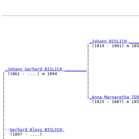
                                                       
                                                       
_Johann BISLICH ____
                                  | (1819 - 1901) m 185
                                  |                    
                                  |                    
                                  |                   
                                  |                    
_Johann Gerhard BISLICH _________
|

| (1861 - ....) m 1894            |

|                                 |                    
|                                 |                    
|                                 |                   
|                                 |                    
|                                 |
_Anna Margaretha TER
|                                   (1825 - 1887) m 185
|                                                      
|                                                      
|                                                     
|                                                      
|

|--
Gerhard Aloys BISLICH 
|  (1897 - ....)

|                                                      