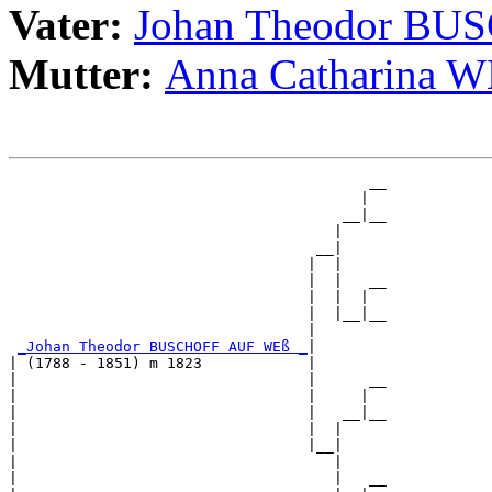
Vater:
Johan Theodor B
Mutter:
Anna Catharina
                                         __

                                        |  

                                      __|__

                                     |     

                                   __|

                                  |  |

                                  |  |   __

                                  |  |  |  

                                  |  |__|__

                                  |        

_Johan Theodor BUSCHOFF AUF WEß _
|

| (1788 - 1851) m 1823            |

|                                 |      __

|                                 |     |  

|                                 |   __|__

|                                 |  |     

|                                 |__|

|                                    |

|                                    |   __
