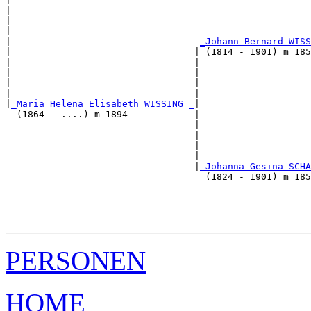
|                                                      
|                                                     
|                                                      
|                                  
_Johann Bernard WISS
|                                 | (1814 - 1901) m 185
|                                 |                    
|                                 |                    
|                                 |                   
|                                 |                    
|
_Maria Helena Elisabeth WISSING _
|

  (1864 - ....) m 1894            |

                                  |                    
                                  |                    
                                  |                   
                                  |                    
                                  |
_Johanna Gesina SCHA
                                    (1824 - 1901) m 185
                                                       
                                                       
                                                      
PERSONEN
HOME