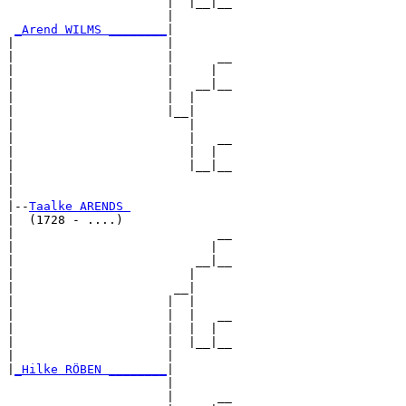
                      |  |__|__

                      |        

_Arend WILMS ________
|

|                     |

|                     |      __

|                     |     |  

|                     |   __|__

|                     |  |     

|                     |__|

|                        |

|                        |   __

|                        |  |  

|                        |__|__

|                              

|

|--
Taalke ARENDS 
|  (1728 - ....)

|                            __

|                           |  

|                         __|__

|                        |     

|                      __|

|                     |  |

|                     |  |   __

|                     |  |  |  

|                     |  |__|__

|                     |        

|
_Hilke RÖBEN ________
|

                      |

                      |      __
