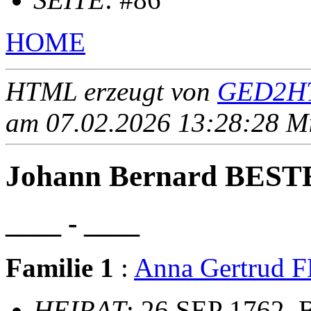
HOME
HTML erzeugt von
GED2HT
am 07.02.2026 13:28:28 Mit
Johann Bernard BES
____ - ____
Familie 1
:
Anna Gertrud
HEIRAT
: 26 SEP 1762, 