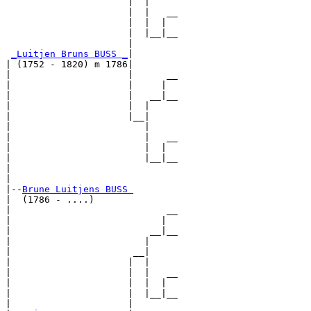
                      |  |

                      |  |   __

                      |  |  |  

                      |  |__|__

                      |        

_Luitjen Bruns BUSS _
|

| (1752 - 1820) m 1786|

|                     |      __

|                     |     |  

|                     |   __|__

|                     |  |     

|                     |__|

|                        |

|                        |   __

|                        |  |  

|                        |__|__

|                              

|

|--
Brune Luitjens BUSS 
|  (1786 - ....)

|                            __

|                           |  

|                         __|__

|                        |     

|                      __|

|                     |  |

|                     |  |   __

|                     |  |  |  

|                     |  |__|__

|                     |        
