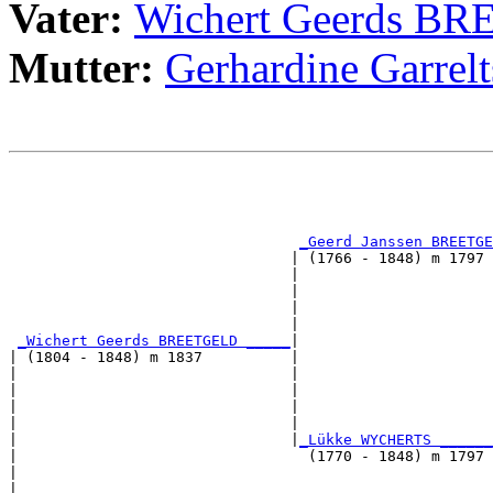
Vater:
Wichert Geerds B
Mutter:
Gerhardine Garr
                                                       
                                                       
                                                       
_Geerd Janssen BREETGE
                                | (1766 - 1848) m 1797 
                                |                      
                                |                      
                                |                      
                                |                      
_Wichert Geerds BREETGELD _____
|

| (1804 - 1848) m 1837          |

|                               |                      
|                               |                      
|                               |                      
|                               |                      
|                               |
_Lükke WYCHERTS ______
|                                 (1770 - 1848) m 1797 
|                                                      
|                                                      