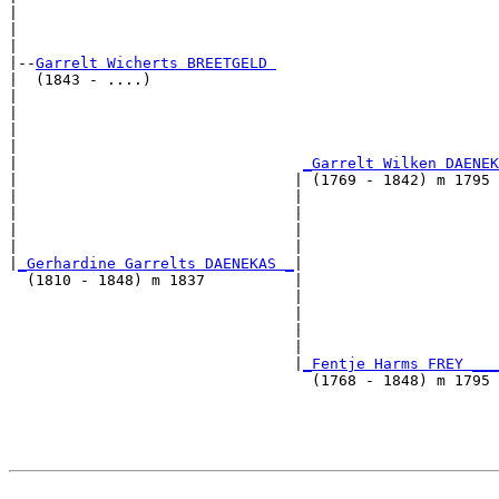
|                                                      
|                                                      
|

|--
Garrelt Wicherts BREETGELD 
|  (1843 - ....)

|                                                      
|                                                      
|                                                      
|                                                      
|                                
_Garrelt Wilken DAENEK
|                               | (1769 - 1842) m 1795 
|                               |                      
|                               |                      
|                               |                      
|                               |                      
|
_Gerhardine Garrelts DAENEKAS _
|

  (1810 - 1848) m 1837          |

                                |                      
                                |                      
                                |                      
                                |                      
                                |
_Fentje Harms FREY ___
                                  (1768 - 1848) m 1795 
                                                       
                                                       
                                                       