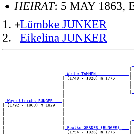
HEIRAT
: 5 MAY 1863, 
Lümbke JUNKER
+
Eikelina JUNKER
                                                       
                                                       
_
                                                     | 
_Weihe TAMMEN _____________
|

                         | (1748 - 1820) m 1776      |

                         |                           | 
                         |                           | 
                         |                           |
_
                         |                             
_Weye Ulrichs BUNGER ___
|

| (1792 - 1863) m 1829   |

|                        |                             
|                        |                             
|                        |                            
_
|                        |                           | 
|                        |
_Foolke GERDES (BUNGER) ___
|

|                          (1754 - 1826) m 1776      |
