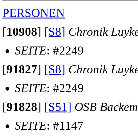
PERSONEN
[
10908
]
[S8]
Chronik Luyk
SEITE
: #2249
[
91827
]
[S8]
Chronik Luyk
SEITE
: #2249
[
91828
]
[S51]
OSB Backem
SEITE
: #1147