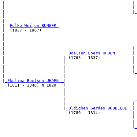
|                                                    | 
|                                                    | 
|                                                    |
_
|                                                      
|

|--
Folke Weijen BUNGER 
|  (1837 - 1867)

|                                                      
|                                                      
|                                                     _
|                                                    | 
|                         
_Boelsen Loers UHDEN ______
|

|                        | (1763 - 1837)             |

|                        |                           | 
|                        |                           | 
|                        |                           |_
|                        |                             
|
_Ekelina Boelsen UHDEN _
|

  (1811 - 1846) m 1829   |

                         |                             
                         |                             
                         |                            
_
                         |                           | 
                         |
_Oldighen Gerdes DÜBBELDE _
|

                           (1780 - 1814)             |

                                                     | 
                                                     | 
                                                     |
_