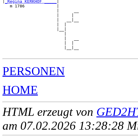
|
_Regina KERKHOF _____
|

   m 1786             |

                      |      __

                      |     |  

                      |   __|__

                      |  |     

                      |__|

                         |

                         |   __

                         |  |  

                         |__|__

PERSONEN
HOME
HTML erzeugt von
GED2HT
am 07.02.2026 13:28:28 Mit