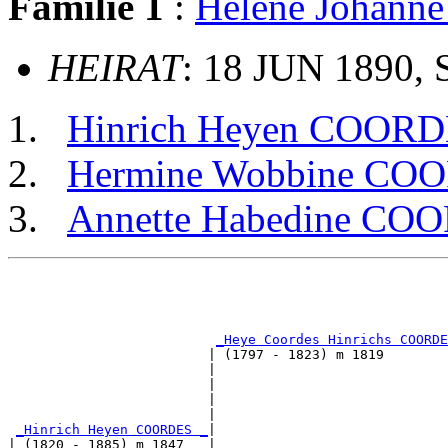
Familie 1
:
Helene Johan
HEIRAT
: 18 JUN 1890, 
Hinrich Heyen COOR
Hermine Wobbine CO
Annette Habedine CO
                                                       
                                                       
_Heye Coordes Hinrichs COORDE
                         | (1797 - 1823) m 1819        
                         |                             
                         |                             
                         |                             
                         |                             
_Hinrich Heyen COORDES _
|

| (1820 - 1885) m 1847   |
