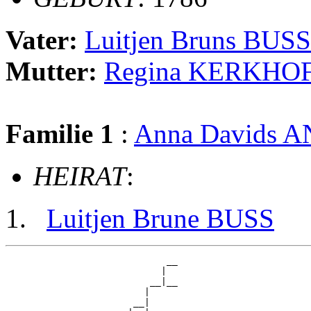
Vater:
Luitjen Bruns BUSS
Mutter:
Regina KERKHO
Familie 1
:
Anna Davids
HEIRAT
:
Luitjen Brune BUSS
                             __

                            |  

                          __|__

                         |     

                       __|
