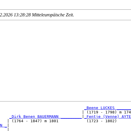
.2026 13:28:28 Mitteleuropäische Zeit
.
_Beene LUCKES ______
                                   | (1719 - 1798) m 174
_Dirk Benen BAUERMANN _________
|
_Fentje (Venne) AYTE
   | (1764 - 1847) m 1801            (1723 - 1802)      
N _
|

   |
