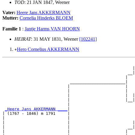
TOD
: 21 JAN 1847, Weener
Vater:
Heere Jans AKKERMANN
Mutter:
Cornelia Hinderks BLOEM
Familie 1
:
Jantje Harms VAN HOORN
HEIRAT
: 31 MAY 1831, Weener
[102241]
Hero Cornelius AKKERMANN
+
                                                       
                                                      |
                                                    __|
                                                   |   
                            _______________________|

                           |                       |

                           |                       |   
                           |                       |  |
                           |                       |__|
                           |                           
_Heere Jans AKKERMANN ____
|

| (1767 - 1846) m 1791     |

|                          |                           
|                          |                          |
|                          |                        __|
|                          |                       |   