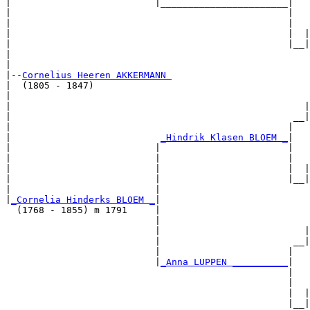
|                          |_______________________|

|                                                  |

|                                                  |   
|                                                  |  |
|                                                  |__|
|                                                      
|

|--
Cornelius Heeren AKKERMANN 
|  (1805 - 1847)

|                                                      
|                                                     |
|                                                   __|
|                                                  |   
|                           
_Hindrik Klasen BLOEM _
|

|                          |                       |

|                          |                       |   
|                          |                       |  |
|                          |                       |__|
|                          |                           
|
_Cornelia Hinderks BLOEM _
|

  (1768 - 1855) m 1791     |

                           |                           
                           |                          |
                           |                        __|
                           |                       |   
                           |
_Anna LUPPEN __________
|

                                                   |

                                                   |   
                                                   |  |
                                                   |__|