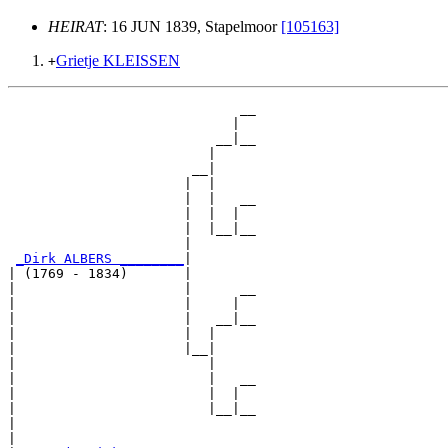
HEIRAT
: 16 JUN 1839, Stapelmoor
[105163]
Grietje KLEISSEN
+
                             __

                            |  

                          __|__

                         |     

                       __|

                      |  |

                      |  |   __

                      |  |  |  

                      |  |__|__

                      |        

_Dirk ALBERS ________
|

| (1769 - 1834)       |

|                     |      __

|                     |     |  

|                     |   __|__

|                     |  |     

|                     |__|

|                        |

|                        |   __

|                        |  |  

|                        |__|__

|                              

|
