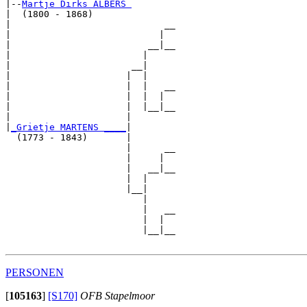
|--
Martje Dirks ALBERS 
|  (1800 - 1868)

|                            __

|                           |  

|                         __|__

|                        |     

|                      __|

|                     |  |

|                     |  |   __

|                     |  |  |  

|                     |  |__|__

|                     |        

|
_Grietje MARTENS ____
|

  (1773 - 1843)       |

                      |      __

                      |     |  

                      |   __|__

                      |  |     

                      |__|

                         |

                         |   __

                         |  |  

                         |__|__

PERSONEN
[
105163
]
[S170]
OFB Stapelmoor