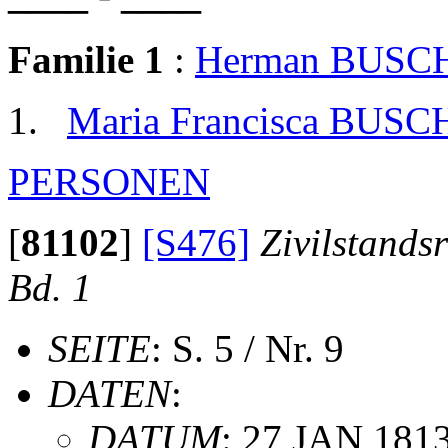
Familie 1
:
Herman BUS
Maria Francisca BU
PERSONEN
[
81102
]
[S476]
Zivilstands
Bd. 1
SEITE
: S. 5 / Nr. 9
DATEN
:
DATUM
: 27 JAN 181