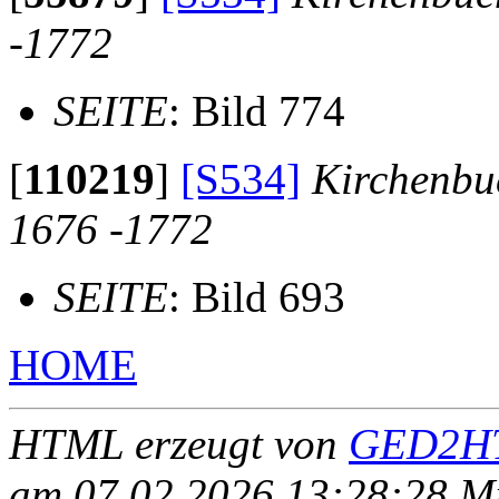
-1772
SEITE
: Bild 774
[
110219
]
[S534]
Kirchenbu
1676 -1772
SEITE
: Bild 693
HOME
HTML erzeugt von
GED2HT
am 07.02.2026 13:28:28 Mit