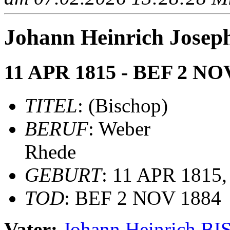
Johann Heinrich Josep
11 APR 1815 - BEF 2 NO
TITEL
: (Bischop)
BERUF
: Weber
Rhede
GEBURT
: 11 APR 1815,
TOD
: BEF 2 NOV 1884
Vater:
Johann Heinrich B