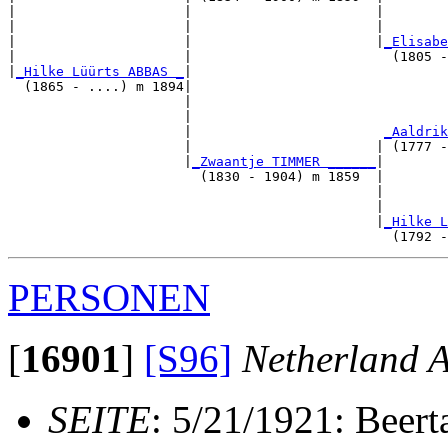
|                     |                       |        
|                     |                       |        
|                     |                       |
_Elisabe
|                     |                         (1805 -
|
_Hilke Lüürts ABBAS _
|

  (1865 - ....) m 1894|

                      |                                
                      |                                
                      |                        
_Aaldrik
                      |                       | (1777 -
                      |
_Zwaantje TIMMER ______
|

                        (1830 - 1904) m 1859  |

                                              |        
                                              |        
                                              |
_Hilke L
PERSONEN
[
16901
]
[S96]
Netherland A
SEITE
: 5/21/1921: Beer