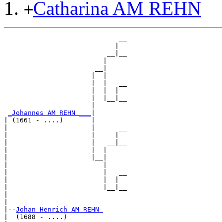
Catharina AM REHN
+
                             __

                            |  

                          __|__

                         |     

                       __|

                      |  |

                      |  |   __

                      |  |  |  

                      |  |__|__

                      |        

_Johannes AM REHN ___
|

| (1661 - ....)       |

|                     |      __

|                     |     |  

|                     |   __|__

|                     |  |     

|                     |__|

|                        |

|                        |   __

|                        |  |  

|                        |__|__

|                              

|

|--
Johan Henrich AM REHN 
|  (1688 - ....)
