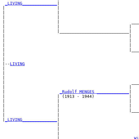
_LIVING______________
|

|                     |

|                     |                                
|                     |                                
|                     |                             ___
|                     |                            |   
|                     |____________________________|

|                                                  |

|                                                  |   
|                                                  |   
|                                                  |___
|                                                      
|

|--
LIVING
|  

|                                                      
|                                                      
|                                                   ___
|                                                  |   
|                      
_Rudolf MENGES _____________
|

|                     | (1913 - 1944)              |

|                     |                            |   
|                     |                            |   
|                     |                            |___
|                     |                                
|
_LIVING______________
|

                      |

                      |                                
                      |                                
                      |                             
_Wi