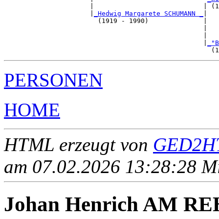
                      |                            | (1
                      |
_Hedwig Margarete SCHUMANN _
|

                        (1919 - 1990)              |

                                                   |   
                                                   |   
                                                   |
_"B
PERSONEN
HOME
HTML erzeugt von
GED2HT
am 07.02.2026 13:28:28 Mit
Johan Henrich AM R