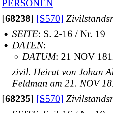
PERSONEN
[
68238
]
[S570]
Zivilstands
SEITE
: S. 2-16 / Nr. 19
DATEN
:
DATUM
: 21 NOV 181
zivil. Heirat von Johan 
Feldman am 21. NOV 18
[
68235
]
[S570]
Zivilstands