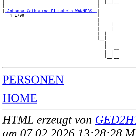
|                                      |  |__|__

|                                      |        

|
_Johanna Catharina Elisabeth WANNERS _
|

   m 1799                              |

                                       |      __

                                       |     |  

                                       |   __|__

                                       |  |     

                                       |__|

                                          |

                                          |   __

                                          |  |  

                                          |__|__

PERSONEN
HOME
HTML erzeugt von
GED2HT
am 07.02.2026 13:28:28 Mit