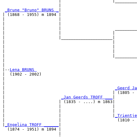
                       |                     |_________
                       |                               
_Brune "Bruno" BRUNS _
|

| (1868 - 1955) m 1894 |

|                      |                               
|                      |                               
|                      |                      _________
|                      |                     |         
|                      |_____________________|

|                                            |

|                                            |         
|                                            |         
|                                            |_________
|                                                      
|

|--
Lena BRUNS 
|  (1902 - 2002)

|                                                      
|                                                      
|                                             
_Geerd Ja
|                                            | (1805 - 
|                       
_Jan Geerds TROFF ___
|

|                      | (1835 - ....) m 1863|

|                      |                     |         
|                      |                     |         
|                      |                     |
_Trientje
|                      |                       (1810 - 
|
_Engelina TROFF ______
|

  (1874 - 1951) m 1894 |

                       |                               