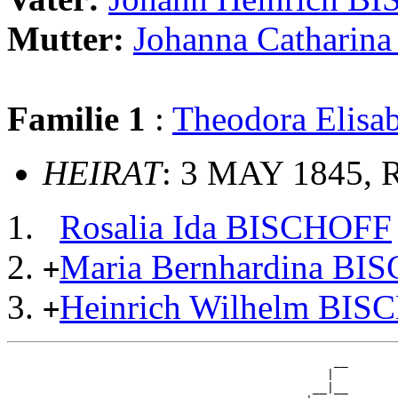
Mutter:
Johanna Catharin
Familie 1
:
Theodora Eli
HEIRAT
: 3 MAY 1845, R
Rosalia Ida BISCHOFF
Maria Bernhardina BI
+
Heinrich Wilhelm BI
+
                                              __

                                             |  

                                           __|__
