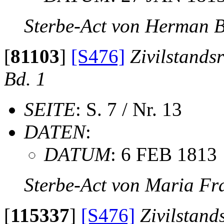
Sterbe-Act von Herman
[
81103
]
[S476]
Zivilstands
Bd. 1
SEITE
: S. 7 / Nr. 13
DATEN
:
DATUM
: 6 FEB 1813
Sterbe-Act von Maria F
[
115337
]
[S476]
Zivilstand