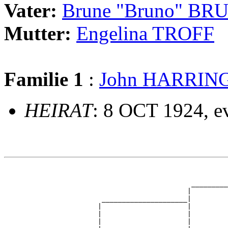
Vater:
Brune "Bruno" BR
Mutter:
Engelina TROFF
Familie 1
:
John HARRIN
HEIRAT
: 8 OCT 1924, evt
                                                       
                                                       
                                              _________
                                             |         
                        _____________________|

                       |                     |

                       |                     |         
                       |                     |         