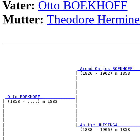
Vater:
Otto BOEKHOFF
Mutter:
Theodore Hermi
                                                       
                                                       
_Arend Ontjes BOEKHOFF __
                             | (1826 - 1902) m 1858    
                             |                         
                             |                         
                             |                         
                             |                         
_Otto BOEKHOFF _____________
|

| (1858 - ....) m 1883       |

|                            |                         
|                            |                         
|                            |                         
|                            |                         
|                            |
_Aaltje HUISINGA ________
|                              (1838 - 1906) m 1858    
|                                                      
|                                                      