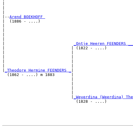
|                                                      
|                                                      
|

|--
Arend BOEKHOFF 
|  (1886 - ....)

|                                                      
|                                                      
|                                                      
|                                                      
|                             
_Ontje Heeren FEENDERS __
|                            | (1822 - ....)           
|                            |                         
|                            |                         
|                            |                         
|                            |                         
|
_Theodore Hermine FEENDERS _
|

  (1862 - ....) m 1883       |

                             |                         
                             |                         
                             |                         
                             |                         
                             |
_Weyerdina (Weerdina) The
                               (1828 - ....)           
                                                       
                                                       
                                                       