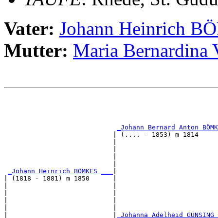
Vater:
Johann Heinrich 
Mutter:
Maria Bernardin
                                                       
                                                       
                                                       
_Johann Bernard Anton BÖMK
                            | (.... - 1853) m 1814     
                            |                          
                            |                          
                            |                          
                            |                          
_Johann Heinrich BÖMKES ___
|

| (1818 - 1881) m 1850      |

|                           |                          
|                           |                          
|                           |                          
|                           |                          
|                           |
_Johanna Adelheid GÜNSING 