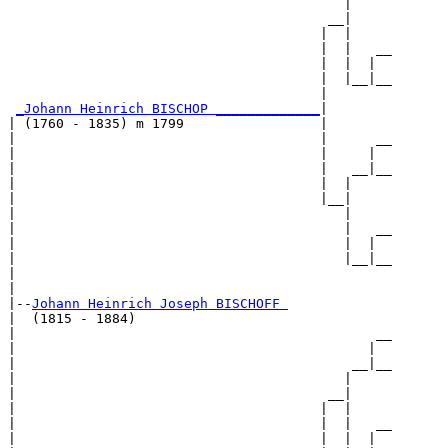
                                          |     

                                        __|

                                       |  |

                                       |  |   __

                                       |  |  |  

                                       |  |__|__

                                       |        

_Johann Heinrich BISCHOP _____________
|

| (1760 - 1835) m 1799                 |

|                                      |      __

|                                      |     |  

|                                      |   __|__

|                                      |  |     

|                                      |__|

|                                         |

|                                         |   __

|                                         |  |  

|                                         |__|__

|                                               

|

|--
Johann Heinrich Joseph BISCHOFF 
|  (1815 - 1884)

|                                             __

|                                            |  

|                                          __|__

|                                         |     

|                                       __|

|                                      |  |

|                                      |  |   __

|                                      |  |  |  
