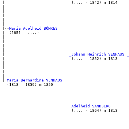
|                             (.... - 1842) m 1814     
|                                                      
|                                                      
|                                                      
|                                                      
|

|--
Maria Adelheid BÖMKES 
|  (1851 - ....)

|                                                      
|                                                      
|                                                      
|                                                      
|                            
_Johann Heinrich VENHAUS _
|                           | (.... - 1852) m 1813     
|                           |                          
|                           |                          
|                           |                          
|                           |                          
|
_Maria Bernardina VENHAUS _
|

  (1818 - 1859) m 1850      |

                            |                          
                            |                          
                            |                          
                            |                          
                            |
_Adelheid SANDBERG _______
                              (.... - 1864) m 1813     
                                                       
                                                       
                                                       