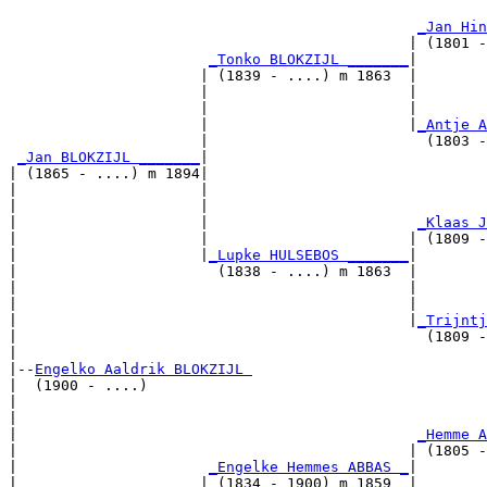
                                                       
_Jan Hin
                                              | (1801 -
_Tonko BLOKZIJL _______
|

                      | (1839 - ....) m 1863  |

                      |                       |        
                      |                       |        
                      |                       |
_Antje A
                      |                         (1803 -
_Jan BLOKZIJL _______
|

| (1865 - ....) m 1894|

|                     |                                
|                     |                                
|                     |                        
_Klaas J
|                     |                       | (1809 -
|                     |
_Lupke HULSEBOS _______
|

|                       (1838 - ....) m 1863  |

|                                             |        
|                                             |        
|                                             |
_Trijntj
|                                               (1809 -
|

|--
Engelko Aaldrik BLOKZIJL 
|  (1900 - ....)

|                                                      
|                                                      
|                                              
_Hemme A
|                                             | (1805 -
|                      
_Engelke Hemmes ABBAS _
|

|                     | (1834 - 1900) m 1859  |
