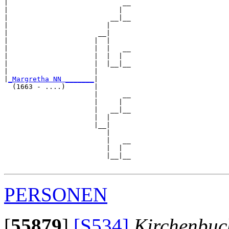
|                            __

|                           |  

|                         __|__

|                        |     

|                      __|

|                     |  |

|                     |  |   __

|                     |  |  |  

|                     |  |__|__

|                     |        

|
_Margretha NN _______
|

  (1663 - ....)       |

                      |      __

                      |     |  

                      |   __|__

                      |  |     

                      |__|

                         |

                         |   __

                         |  |  

                         |__|__

PERSONEN
[
55879
]
[S534]
Kirchenbuc