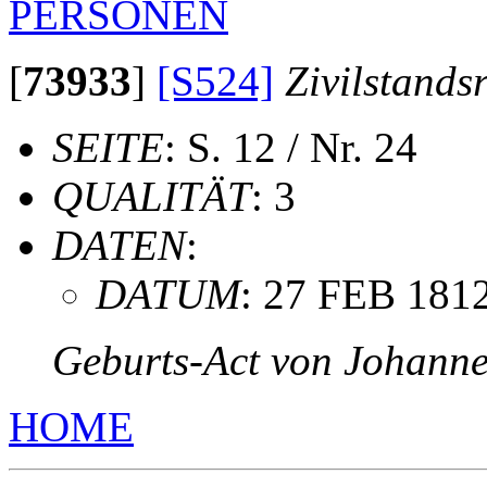
PERSONEN
[
73933
]
[S524]
Zivilstands
SEITE
: S. 12 / Nr. 24
QUALITÄT
: 3
DATEN
:
DATUM
: 27 FEB 181
Geburts-Act von Johanne
HOME