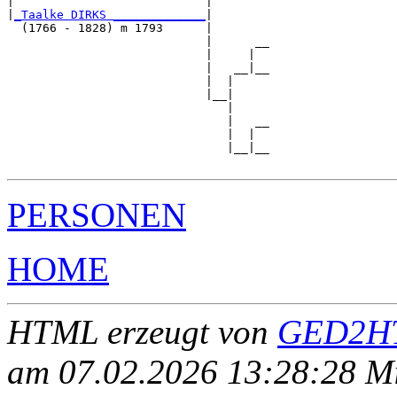
|                           |        

|
_Taalke DIRKS _____________
|

  (1766 - 1828) m 1793      |

                            |      __

                            |     |  

                            |   __|__

                            |  |     

                            |__|

                               |

                               |   __

                               |  |  

                               |__|__

PERSONEN
HOME
HTML erzeugt von
GED2HT
am 07.02.2026 13:28:28 Mit