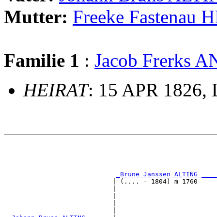
Mutter:
Freeke Fastenau
Familie 1
:
Jacob Frerks
HEIRAT
: 15 APR 1826, L
                                                       
                                                       
                                                       
                                                       
_Brune Janssen ALTING ____
                            | (.... - 1804) m 1760     
                            |                          
                            |                          
                            |                          
                            |                          