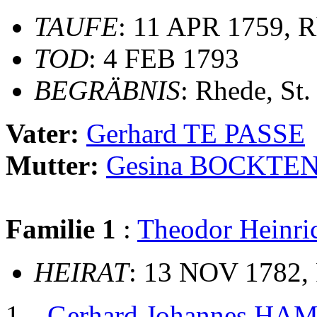
TAUFE
: 11 APR 1759, R
TOD
: 4 FEB 1793
BEGRÄBNIS
: Rhede, St
Vater:
Gerhard TE PASSE
Mutter:
Gesina BOCKTE
Familie 1
:
Theodor Heinr
HEIRAT
: 13 NOV 1782, 
Gerhard Johannes H