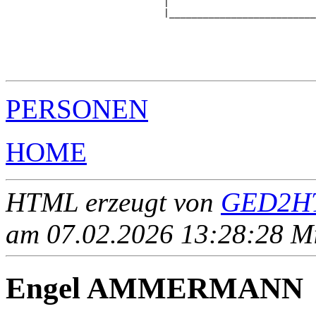
                            |                          
                            |__________________________
                                                       
                                                       
                                                       
                                                       
PERSONEN
HOME
HTML erzeugt von
GED2HT
am 07.02.2026 13:28:28 Mit
Engel AMMERMANN