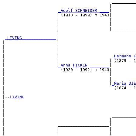
                                             __________
                                            |          
_Adolf SCHNEIDER ____
|

                      | (1918 - 1999) m 1943|

                      |                     |          
                      |                     |          
                      |                     |__________
                      |                                
_LIVING______________
|

|                     |

|                     |                                
|                     |                                
|                     |                      
_Hermann F
|                     |                     | (1879 - 1
|                     |
_Anna FICKEN ________
|

|                       (1920 - 1992) m 1943|

|                                           |          
|                                           |          
|                                           |
_Maria DIE
|                                             (1874 - 1
|

|--
LIVING
|  

|                                                      
|                                                      
|                                            __________
|                                           |          
|                      _____________________|

|                     |                     |

|                     |                     |          