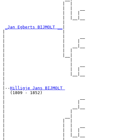
                        |  |

                        |  |   __

                        |  |  |  

                        |  |__|__

                        |        

_Jan Egberts BIJMOLT __
|

|                       |

|                       |      __

|                       |     |  

|                       |   __|__

|                       |  |     

|                       |__|

|                          |

|                          |   __

|                          |  |  

|                          |__|__

|                                

|

|--
Hilligje Jans BIJMOLT 
|  (1809 - 1852)

|                              __

|                             |  

|                           __|__

|                          |     

|                        __|

|                       |  |

|                       |  |   __

|                       |  |  |  

|                       |  |__|__

|                       |        
