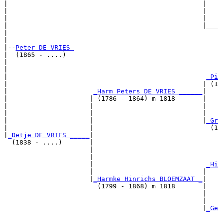
|                                                  |

|                                                  |   
|                                                  |   
|                                                  |___
|                                                      
|

|--
Peter DE VRIES 
|  (1865 - ....)

|                                                      
|                                                      
|                                                   
_Pi
|                                                  | (1
|                      
_Harm Peters DE VRIES ______
|

|                     | (1786 - 1864) m 1818       |

|                     |                            |   
|                     |                            |   
|                     |                            |
_Gr
|                     |                              (1
|
_Detje DE VRIES _____
|

  (1838 - ....)       |

                      |                                
                      |                                
                      |                             
_Hi
                      |                            |   
                      |
_Harmke Hinrichs BLOEMZAAT _
|

                        (1799 - 1868) m 1818       |

                                                   |   
                                                   |   
                                                   |
_Ge