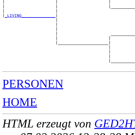
|                     |                     |          
|                     |                     |__________
|                     |                                
|
_LIVING______________
|

                      |

                      |                                
                      |                                
                      |                      __________
                      |                     |          
                      |_____________________|

                                            |

                                            |          
                                            |          
                                            |__________
PERSONEN
HOME
HTML erzeugt von
GED2HT