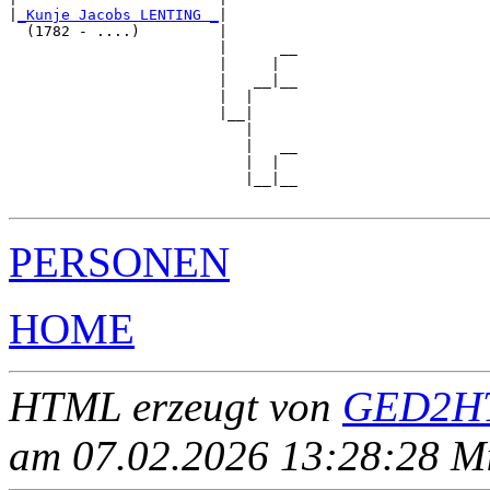
|
_Kunje Jacobs LENTING _
|

  (1782 - ....)         |

                        |      __

                        |     |  

                        |   __|__

                        |  |     

                        |__|

                           |

                           |   __

                           |  |  

                           |__|__

PERSONEN
HOME
HTML erzeugt von
GED2HT
am 07.02.2026 13:28:28 Mit