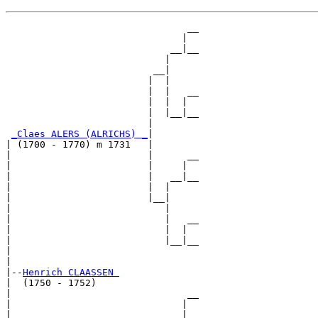
                                __

                               |  

                             __|__

                            |     

                          __|

                         |  |

                         |  |   __

                         |  |  |  

                         |  |__|__

                         |        

_Claes ALERS (ALRICHS) _
|

| (1700 - 1770) m 1731   |

|                        |      __

|                        |     |  

|                        |   __|__

|                        |  |     

|                        |__|

|                           |

|                           |   __

|                           |  |  

|                           |__|__

|                                 

|

|--
Henrich CLAASSEN 
|  (1750 - 1752)

|                               __

|                              |  

|                            __|__
