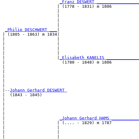
_Franz DESWERT _________________
                      | (1778 - 1831) m 1806           
                      |                                
                      |                                
                      |                                
                      |                                
_Philip DESCHWERT ___
|

| (1805 - 1863) m 1834|

|                     |                                
|                     |                                
|                     |                                
|                     |                                
|                     |
_Elisabeth KANELIS _____________
|                       (1780 - 1848) m 1806           
|                                                      
|                                                      
|                                                      
|                                                      
|

|--
Johann Gerhard DESWERT 
|  (1843 - 1845)

|                                                      
|                                                      
|                                                      
|                                                      
|                      
_Johann Gerhard HAMS ___________
|                     | (.... - 1829) m 1787           
|                     |                                
|                     |                                
|                     |                                