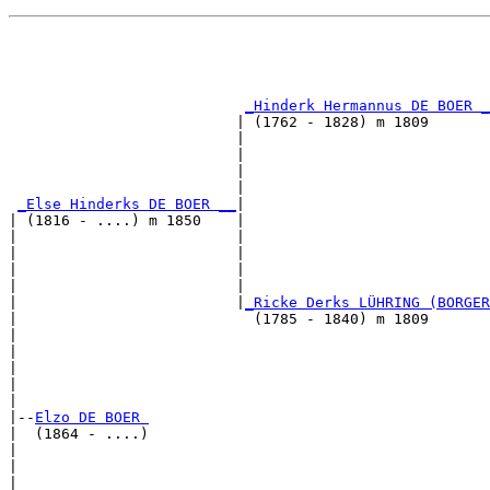
                                                       
                                                       
_Hinderk Hermannus DE BOER _
                          | (1762 - 1828) m 1809       
                          |                            
                          |                            
                          |                            
                          |                            
_Else Hinderks DE BOER __
|

| (1816 - ....) m 1850    |

|                         |                            
|                         |                            
|                         |                            
|                         |                            
|                         |
_Ricke Derks LÜHRING (BORGER
|                           (1785 - 1840) m 1809       
|                                                      
|                                                      
|                                                      
|                                                      
|

|--
Elzo DE BOER 
|  (1864 - ....)

|                                                      
|                                                      
|                                                      