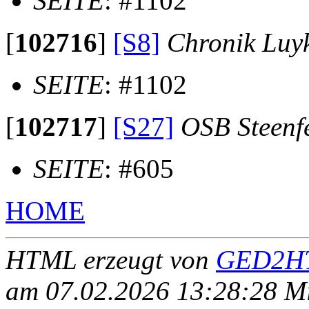
SEITE
: #1102
[
102716
]
[S8]
Chronik Luy
SEITE
: #1102
[
102717
]
[S27]
OSB Steenf
SEITE
: #605
HOME
HTML erzeugt von
GED2HT
am 07.02.2026 13:28:28 Mit