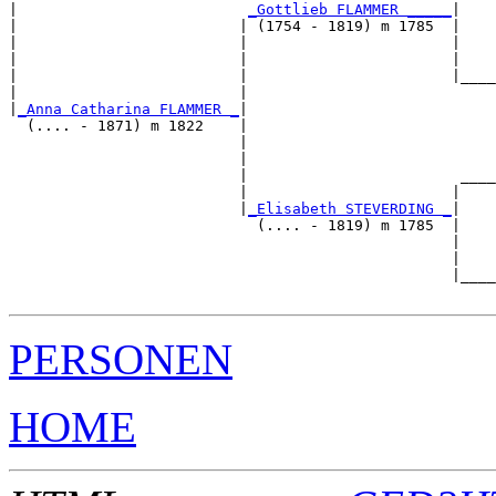
|                          
_Gottlieb FLAMMER _____
|

|                         | (1754 - 1819) m 1785  |

|                         |                       |    
|                         |                       |    
|                         |                       |____
|                         |                            
|
_Anna Catharina FLAMMER _
|

  (.... - 1871) m 1822    |

                          |                            
                          |                            
                          |                        ____
                          |                       |    
                          |
_Elisabeth STEVERDING _
|

                            (.... - 1819) m 1785  |

                                                  |    
                                                  |    
                                                  |____
PERSONEN
HOME