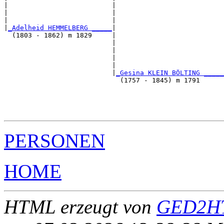
|                          |                           
|                          |                           
|                          |                           
|
_Adelheid HEMMELBERG _____
|

  (1803 - 1862) m 1829     |

                           |                           
                           |                           
                           |                           
                           |                           
                           |
_Gesina KLEIN BÖLTING _____
                             (1757 - 1845) m 1791      
                                                       
                                                       
                                                       
PERSONEN
HOME
HTML erzeugt von
GED2HT