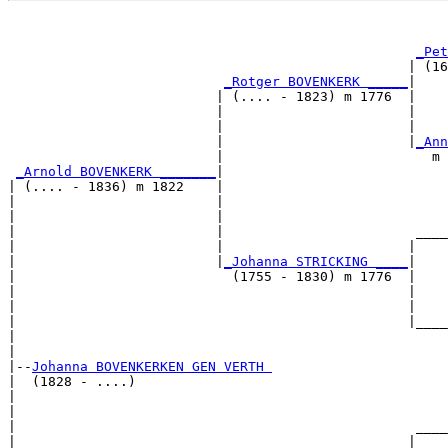
                                                       
_Pet
                                                  | (16
_Rotger BOVENKERK _____
|

                          | (.... - 1823) m 1776  |

                          |                       |    
                          |                       |    
                          |                       |
_Ann
                          |                          m 
_Arnold BOVENKERK _______
|

| (.... - 1836) m 1822    |

|                         |                            
|                         |                            
|                         |                        ____
|                         |                       |    
|                         |
_Johanna STRICKING ____
|

|                           (1755 - 1830) m 1776  |

|                                                 |    
|                                                 |    
|                                                 |____
|                                                      
|

|--
Johanna BOVENKERKEN GEN VERTH 
|  (1828 - ....)

|                                                      
|                                                      
|                                                  ____
|                                                 |    