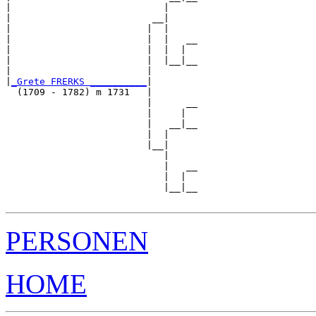
|                           |     

|                         __|

|                        |  |

|                        |  |   __

|                        |  |  |  

|                        |  |__|__

|                        |        

|
_Grete FRERKS __________
|

  (1709 - 1782) m 1731   |

                         |      __

                         |     |  

                         |   __|__

                         |  |     

                         |__|

                            |

                            |   __

                            |  |  

                            |__|__

PERSONEN
HOME