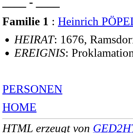
____ - ____
Familie 1
:
Heinrich PÖP
HEIRAT
: 1676, Ramsdor
EREIGNIS
: Proklamatio
PERSONEN
HOME
HTML erzeugt von
GED2HT