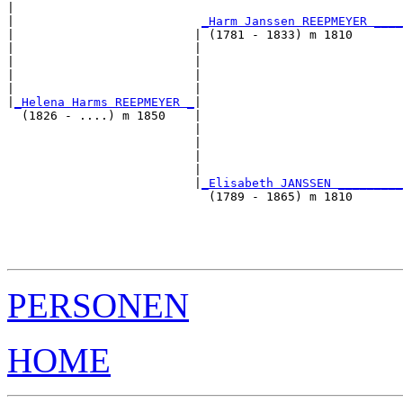
|                                                      
|                          
_Harm Janssen REEPMEYER ____
|                         | (1781 - 1833) m 1810       
|                         |                            
|                         |                            
|                         |                            
|                         |                            
|
_Helena Harms REEPMEYER _
|

  (1826 - ....) m 1850    |

                          |                            
                          |                            
                          |                            
                          |                            
                          |
_Elisabeth JANSSEN _________
                            (1789 - 1865) m 1810       
                                                       
                                                       
                                                       
PERSONEN
HOME