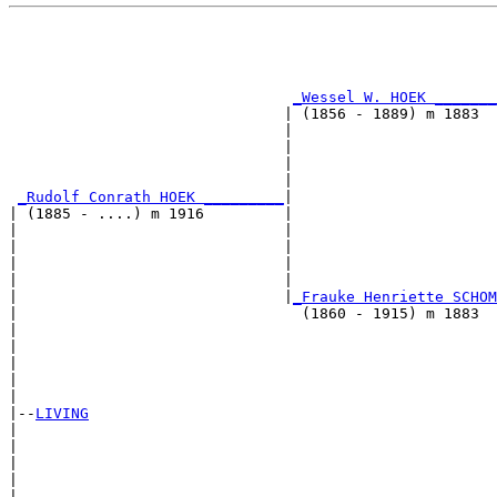
                                                       
                                                       
_Wessel W. HOEK _______
                               | (1856 - 1889) m 1883  
                               |                       
                               |                       
                               |                       
                               |                       
_Rudolf Conrath HOEK _________
|

| (1885 - ....) m 1916         |

|                              |                       
|                              |                       
|                              |                       
|                              |                       
|                              |
_Frauke Henriette SCHOM
|                                (1860 - 1915) m 1883  
|                                                      
|                                                      
|                                                      
|                                                      
|

|--
LIVING
|  

|                                                      
|                                                      
|                                                      
|                                                      