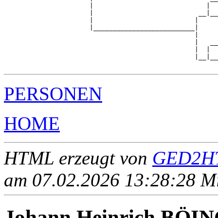
                      |                             |  

                      |                           __|__

                      |                          |     

                      |__________________________|

                                                 |

                                                 |   __

                                                 |  |  

                                                 |__|__

PERSONEN
HOME
HTML erzeugt von
GED2HT
am 07.02.2026 13:28:28 Mit
Johann Heinrich BÖI