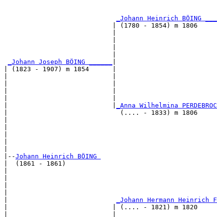
                                                       
_Johann Heinrich BÖING ___
                            | (1780 - 1854) m 1806     
                            |                          
                            |                          
                            |                          
                            |                          
_Johann Joseph BÖING ______
|

| (1823 - 1907) m 1854      |

|                           |                          
|                           |                          
|                           |                          
|                           |                          
|                           |
_Anna Wilhelmina PERDEBROC
|                             (.... - 1833) m 1806     
|                                                      
|                                                      
|                                                      
|                                                      
|

|--
Johann Heinrich BÖING 
|  (1861 - 1861)

|                                                      
|                                                      
|                                                      
|                                                      
|                            
_Johann Hermann Heinrich F
|                           | (.... - 1821) m 1820     
|                           |                          