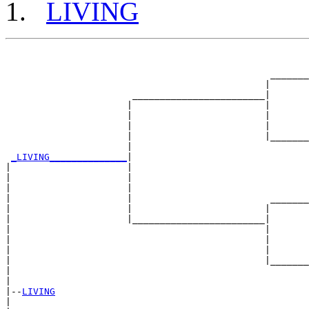
LIVING
                                                       
                                                       
                                                _______
                                               |       
                       ________________________|

                      |                        |

                      |                        |       
                      |                        |       
                      |                        |_______
                      |                                
_LIVING______________
|

|                     |

|                     |                                
|                     |                                
|                     |                         _______
|                     |                        |       
|                     |________________________|

|                                              |

|                                              |       
|                                              |       
|                                              |_______
|                                                      
|

|--
LIVING
|  
