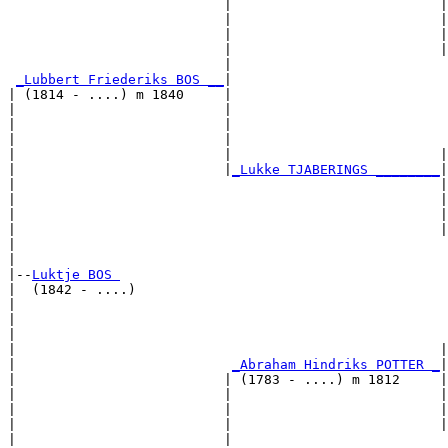
                           |                          |

                           |                          |
                           |                          |
                           |                          |
                           |                           
_Lubbert Friederiks BOS __
|

| (1814 - ....) m 1840     |

|                          |                           
|                          |                           
|                          |                           
|                          |                          |
|                          |
_Lukke TJABERINGS ________
|

|                                                     |

|                                                     |
|                                                     |
|                                                     |
|                                                      
|

|--
Luktje BOS 
|  (1842 - ....)

|                                                      
|                                                      
|                                                      
|                                                     |
|                           
_Abraham Hindriks POTTER _
|

|                          | (1783 - ....) m 1812     |

|                          |                          |
|                          |                          |
|                          |                          |
|                          |                           