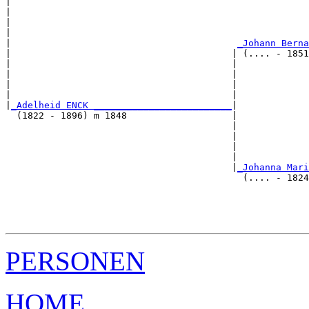
|                                                      
|                                                      
|                                                      
|                                                      
|                                         
_Johann Berna
|                                        | (.... - 1851
|                                        |             
|                                        |             
|                                        |             
|                                        |             
|
_Adelheid ENCK _________________________
|

  (1822 - 1896) m 1848                   |

                                         |             
                                         |             
                                         |             
                                         |             
                                         |
_Johanna Mari
                                           (.... - 1824
                                                       
                                                       
                                                       
PERSONEN
HOME