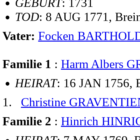
GEBURT
: 1731
TOD
: 8 AUG 1771, Brei
Vater:
Focken BARTHOL
Familie 1
:
Harm Albers 
HEIRAT
: 16 JAN 1756,
Christine GRAVENTIE
Familie 2
:
Hinrich HINR