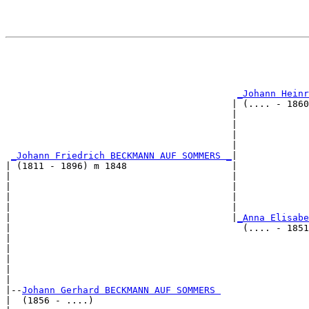
                                                       
                                                       
_Johann Heinr
                                         | (.... - 1860
                                         |             
                                         |             
                                         |             
                                         |             
_Johann Friedrich BECKMANN AUF SOMMERS _
|

| (1811 - 1896) m 1848                   |

|                                        |             
|                                        |             
|                                        |             
|                                        |             
|                                        |
_Anna Elisabe
|                                          (.... - 1851
|                                                      
|                                                      
|                                                      
|                                                      
|

|--
Johann Gerhard BECKMANN AUF SOMMERS 
|  (1856 - ....)
