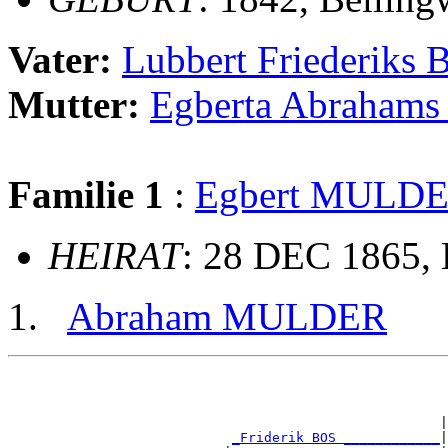
Vater:
Lubbert Friederiks
Mutter:
Egberta Abraham
Familie 1
:
Egbert MULD
HEIRAT
: 28 DEC 1865, 
Abraham MULDER
                                                       
                                                       
                                                       
                                                      |
_Friderik BOS ____________
|
