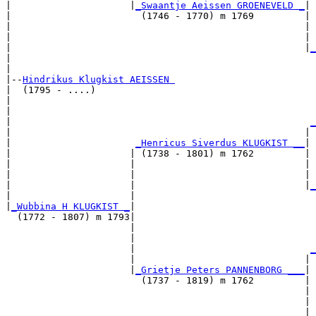
|                     |
_Swaantje Aeissen GROENEVELD _
|

|                       (1746 - 1770) m 1769         |

|                                                    | 
|                                                    | 
|                                                    |
_
|                                                      
|

|--
Hindrikus Klugkist AEISSEN 
|  (1795 - ....)

|                                                      
|                                                      
|                                                     
_
|                                                    | 
|                      
_Henricus Siverdus KLUGKIST __
|

|                     | (1738 - 1801) m 1762         |

|                     |                              | 
|                     |                              | 
|                     |                              |
_
|                     |                                
|
_Wubbina H KLUGKIST _
|

  (1772 - 1807) m 1793|

                      |                                
                      |                                
                      |                               
_
                      |                              | 
                      |
_Grietje Peters PANNENBORG ___
|

                        (1737 - 1819) m 1762         |

                                                     | 
                                                     | 
                                                     |
_