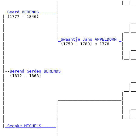
                      |                          |__|__

                      |                                

_Geerd BERENDS ______
|

| (1777 - 1846)       |

|                     |                              __

|                     |                             |  

|                     |                           __|__

|                     |                          |     

|                     |
_Swaantje Jans APPELDORN _
|

|                       (1750 - 1780) m 1776     |

|                                                |   __

|                                                |  |  

|                                                |__|__

|                                                      

|

|--
Berend Gerdes BERENDS 
|  (1812 - 1868)

|                                                    __

|                                                   |  

|                                                 __|__

|                                                |     

|                      __________________________|

|                     |                          |

|                     |                          |   __

|                     |                          |  |  

|                     |                          |__|__

|                     |                                

|
_Seepke MICHELS _____
|

                      |

                      |                              __
