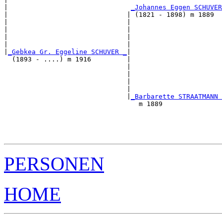
|                               
_Johannes Eggen SCHUVER
|                              | (1821 - 1898) m 1889  
|                              |                       
|                              |                       
|                              |                       
|                              |                       
|
_Gebkea Gr. Eggeline SCHUVER _
|

  (1893 - ....) m 1916         |

                               |                       
                               |                       
                               |                       
                               |                       
                               |
_Barbarette STRAATMANN 
                                  m 1889               
                                                       
                                                       
                                                       
PERSONEN
HOME