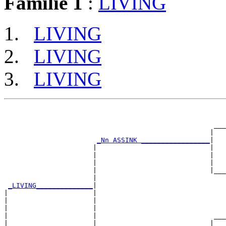
Familie 1
:
LIVING
LIVING
LIVING
LIVING
                                                       
                                                       
                                                    ___
                                                   |   
_Nn ASSINK _________________
|

                      |                            |

                      |                            |   
                      |                            |   
                      |                            |___
                      |                                
_LIVING______________
|

|                     |

|                     |                                
|                     |                                
|                     |                             ___
|                     |                            |   