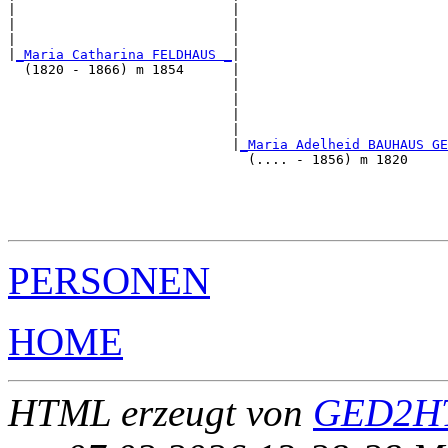
|                           |                          
|                           |                          
|                           |                          
|
_Maria Catharina FELDHAUS _
|

  (1820 - 1866) m 1854      |

                            |                          
                            |                          
                            |                          
                            |                          
                            |
_Maria Adelheid BAUHAUS GE
                              (.... - 1856) m 1820     
                                                       
                                                       
                                                       
PERSONEN
HOME
HTML erzeugt von
GED2HT