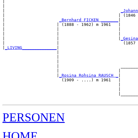
|                                                      
|                                                      
|                                               
_Johann
|                                              | (1846 
|                      
_Bernhard FICKEN _______
|

|                     | (1888 - 1962) m 1961   |

|                     |                        |       
|                     |                        |       
|                     |                        |
_Gesina
|                     |                          (1857 
|
_LIVING______________
|

                      |

                      |                                
                      |                                
                      |                         _______
                      |                        |       
                      |
_Rosina Rohsina RAUSCH _
|

                        (1909 - ....) m 1961   |

                                               |       
                                               |       
                                               |_______
PERSONEN
HOME