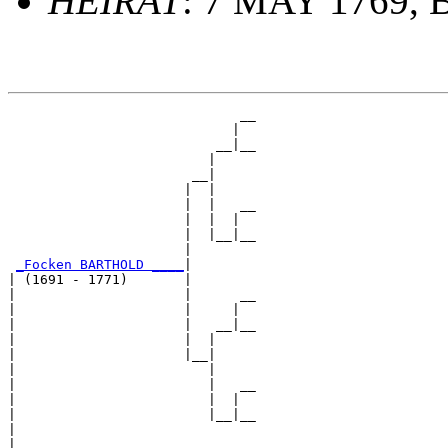
HEIRAT
: 7 MAY 1769, 
                             __

                            |  

                          __|__

                         |     

                       __|

                      |  |

                      |  |   __

                      |  |  |  

                      |  |__|__

                      |        

_Focken BARTHOLD ____
|

| (1691 - 1771)       |

|                     |      __

|                     |     |  

|                     |   __|__

|                     |  |     

|                     |__|

|                        |

|                        |   __

|                        |  |  

|                        |__|__

|                              

|
