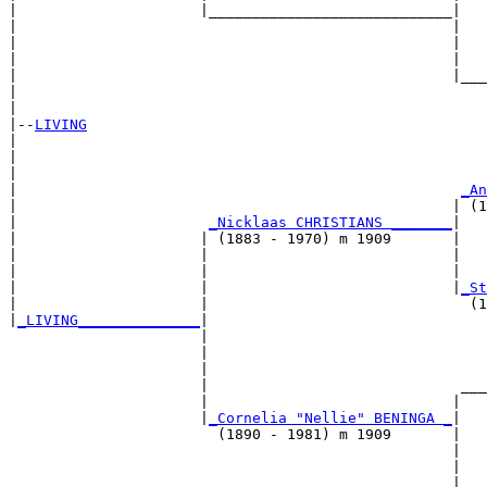
|                     |____________________________|

|                                                  |

|                                                  |   
|                                                  |   
|                                                  |___
|                                                      
|

|--
LIVING
|  

|                                                      
|                                                      
|                                                   
_An
|                                                  | (1
|                      
_Nicklaas CHRISTIANS _______
|

|                     | (1883 - 1970) m 1909       |

|                     |                            |   
|                     |                            |   
|                     |                            |
_St
|                     |                              (1
|
_LIVING______________
|

                      |

                      |                                
                      |                                
                      |                             ___
                      |                            |   
                      |
_Cornelia "Nellie" BENINGA _
|

                        (1890 - 1981) m 1909       |

                                                   |   
                                                   |   
                                                   |___