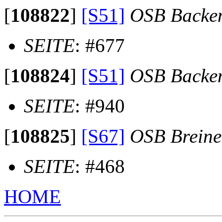
[
108822
]
[S51]
OSB Backe
SEITE
: #677
[
108824
]
[S51]
OSB Backe
SEITE
: #940
[
108825
]
[S67]
OSB Brein
SEITE
: #468
HOME