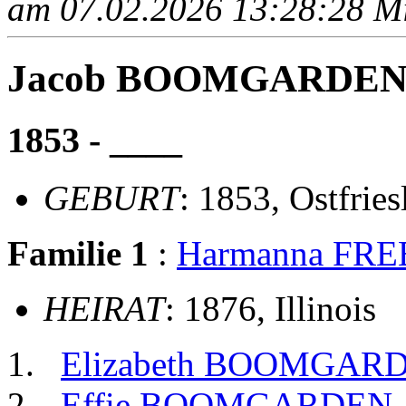
am 07.02.2026 13:28:28 Mit
Jacob BOOMGARDE
1853 - ____
GEBURT
: 1853, Ostfries
Familie 1
:
Harmanna FR
HEIRAT
: 1876, Illinois
Elizabeth BOOMGAR
Effie BOOMGARDEN