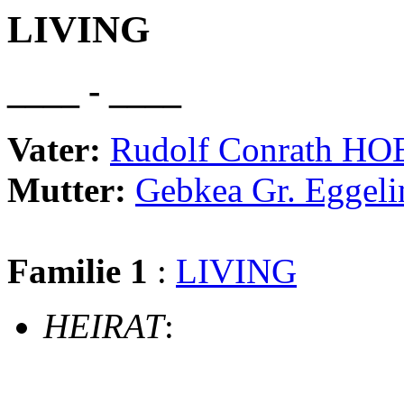
LIVING
____ - ____
Vater:
Rudolf Conrath H
Mutter:
Gebkea Gr. Egge
Familie 1
:
LIVING
HEIRAT
: