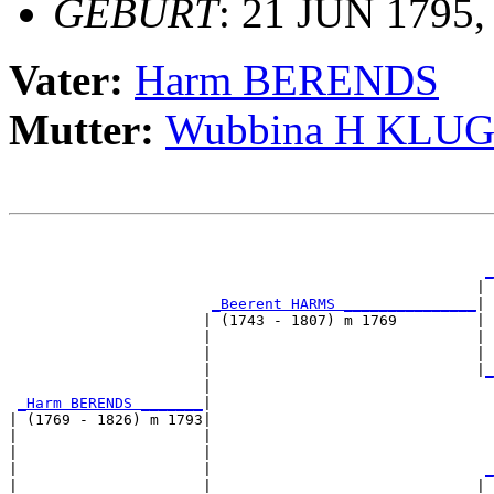
GEBURT
: 21 JUN 1795
Vater:
Harm BERENDS
Mutter:
Wubbina H KLU
                                                       
                                                       
_
                                                     | 
_Beerent HARMS _______________
|

                      | (1743 - 1807) m 1769         |

                      |                              | 
                      |                              | 
                      |                              |
_
                      |                                
_Harm BERENDS _______
|

| (1769 - 1826) m 1793|

|                     |                                
|                     |                                
|                     |                               
_
|                     |                              | 