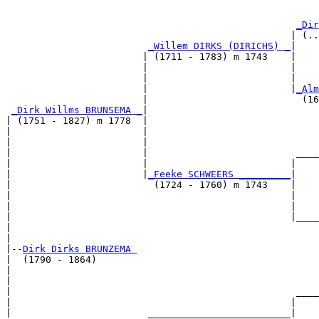
                                                       
                                                       
_Dir
                                                  | (..
_Willem DIRKS (DIRICHS) _
|

                        | (1711 - 1783) m 1743    |

                        |                         |    
                        |                         |    
                        |                         |
_Alm
                        |                           (16
_Dirk Willms BRUNSEMA _
|

| (1751 - 1827) m 1778  |

|                       |                              
|                       |                              
|                       |                          ____
|                       |                         |    
|                       |
_Feeke SCHWEERS _________
|

|                         (1724 - 1760) m 1743    |

|                                                 |    
|                                                 |    
|                                                 |____
|                                                      
|

|--
Dirk Dirks BRUNZEMA 
|  (1790 - 1864)

|                                                      
|                                                      
|                                                  ____
|                                                 |    
|                        _________________________|
