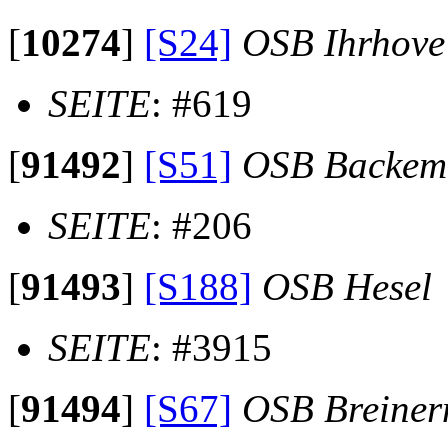
[
10274
]
[S24]
OSB Ihrhove
SEITE
: #619
[
91492
]
[S51]
OSB Backem
SEITE
: #206
[
91493
]
[S188]
OSB Hesel
SEITE
: #3915
[
91494
]
[S67]
OSB Breine