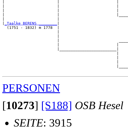
|                       |                         |

|                       |                         |    
|                       |                         |    
|                       |                         |____
|                       |                              
|
_Taalke BERENS ________
|

  (1751 - 1832) m 1778  |

                        |                              
                        |                              
                        |                          ____
                        |                         |    
                        |_________________________|

                                                  |

                                                  |    
                                                  |    
                                                  |____
PERSONEN
[
10273
]
[S188]
OSB Hesel
SEITE
: 3915