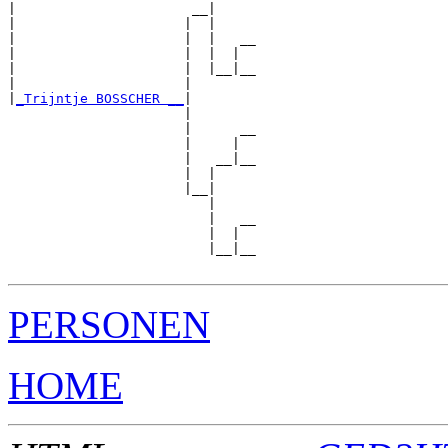
|                      __|

|                     |  |

|                     |  |   __

|                     |  |  |  

|                     |  |__|__

|                     |        

|
_Trijntje BOSSCHER __
|

                      |

                      |      __

                      |     |  

                      |   __|__

                      |  |     

                      |__|

                         |

                         |   __

                         |  |  

                         |__|__

PERSONEN
HOME