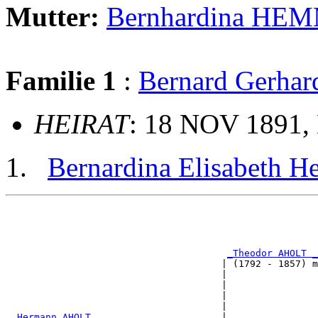
Mutter:
Bernhardina H
Familie 1
:
Bernard Gerha
HEIRAT
: 18 NOV 1891, 
Bernardina Elisabeth 
                                                       
                                                       
                                                       
                                                       
_Theodor AHOLT _
                                      | (1792 - 1857) m
                                      |                
                                      |                
                                      |                
                                      |                
_Hermann AHOLT ______________________
|
