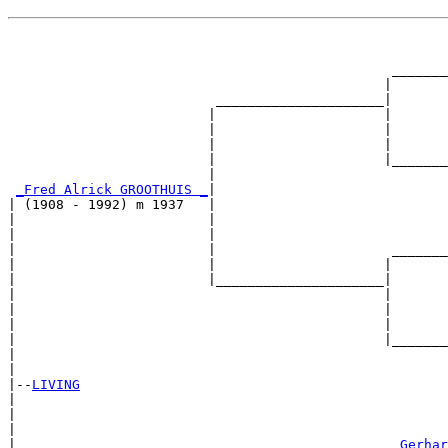
                                                       
                                                       
                                                _______
                                               |       
                          _____________________|

                         |                     |

                         |                     |       
                         |                     |       
                         |                     |_______
                         |                             
_Fred Alrick GROOTHUIS _
|

| (1908 - 1992) m 1937   |

|                        |                             
|                        |                             
|                        |                      _______
|                        |                     |       
|                        |_____________________|

|                                              |

|                                              |       
|                                              |       
|                                              |_______
|                                                      
|

|--
LIVING
|  

|                                                      
|                                                      
|                                               
_Gerhar