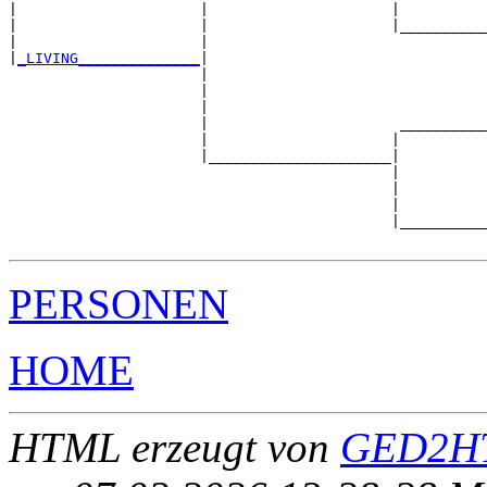
|                     |                     |          
|                     |                     |__________
|                     |                                
|
_LIVING______________
|

                      |

                      |                                
                      |                                
                      |                      __________
                      |                     |          
                      |_____________________|

                                            |

                                            |          
                                            |          
                                            |__________
PERSONEN
HOME
HTML erzeugt von
GED2HT