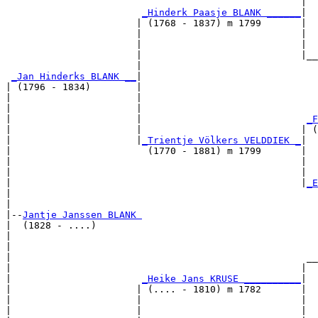
                                                    |  
_Hinderk Paasje BLANK ______
|

                       | (1768 - 1837) m 1799       |

                       |                            |  
                       |                            |  
                       |                            |__
                       |                               
_Jan Hinderks BLANK __
|

| (1796 - 1834)        |

|                      |                              
|                      |                               
|                      |                             
_F
|                      |                            | (
|                      |
_Trientje Völkers VELDDIEK _
|

|                        (1770 - 1881) m 1799       |

|                                                   |  
|                                                   |  
|                                                   |
_E
|                                                      
|

|--
Jantje Janssen BLANK 
|  (1828 - ....)

|                                                      
|                                                      
|                                                    __
|                                                   |  
|                       
_Heike Jans KRUSE __________
|

|                      | (.... - 1810) m 1782       |

|                      |                            |  
|                      |                            |  