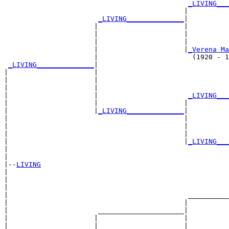
_LIVING___
                                            |          
_LIVING______________
|

                      |                     |

                      |                     |         
                      |                     |          
                      |                     |
_Verena Ma
                      |                       (1920 - 1
_LIVING______________
|

|                     |

|                     |                                
|                     |                                
|                     |                      
_LIVING___
|                     |                     |          
|                     |
_LIVING______________
|

|                                           |

|                                           |          
|                                           |          
|                                           |
_LIVING___
|                                                      
|

|--
LIVING
|  

|                                                      
|                                                      
|                                            __________
|                                           |          
|                      _____________________|

|                     |                     |

|                     |                     |          