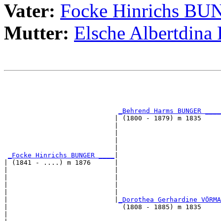
Vater:
Focke Hinrichs B
Mutter:
Elsche Albertdi
                                                       
                                                       
_Behrend Harms BUNGER ____
                            | (1800 - 1879) m 1835     
                            |                          
                            |                          
                            |                          
                            |                          
_Focke Hinrichs BUNGER ____
|

| (1841 - ....) m 1876      |

|                           |                          
|                           |                          
|                           |                          
|                           |                          
|                           |
_Dorothea Gerhardine VÖRMA
|                             (1808 - 1885) m 1835     
|                                                      