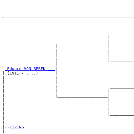
                                                       
                                                       
                                             __________
                                            |          
                       _____________________|

                      |                     |

                      |                     |          
                      |                     |          
                      |                     |__________
                      |                                
_Eduard VON BEREN ___
|

| (1911 - ....)       |

|                     |                                
|                     |                                
|                     |                      __________
|                     |                     |          
|                     |_____________________|

|                                           |

|                                           |          
|                                           |          
|                                           |__________
|                                                      
|

|--
LIVING
|  
