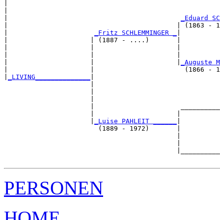
|                                                      
|                                                      
|                                            
_Eduard SC
|                                           | (1863 - 1
|                      
_Fritz SCHLEMMINGER _
|

|                     | (1887 - ....)       |

|                     |                     |          
|                     |                     |          
|                     |                     |
_Auguste M
|                     |                       (1866 - 1
|
_LIVING______________
|

                      |

                      |                                
                      |                                
                      |                      __________
                      |                     |          
                      |
_Luise PAHLEIT ______
|

                        (1889 - 1972)       |

                                            |          
                                            |          
                                            |__________
PERSONEN
HOME