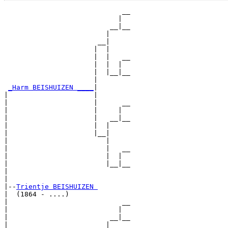
                             __

                            |  

                          __|__

                         |     

                       __|

                      |  |

                      |  |   __

                      |  |  |  

                      |  |__|__

                      |        

_Harm BEISHUIZEN ____
|

|                     |

|                     |      __

|                     |     |  

|                     |   __|__

|                     |  |     

|                     |__|

|                        |

|                        |   __

|                        |  |  

|                        |__|__

|                              

|

|--
Trientje BEISHUIZEN 
|  (1864 - ....)

|                            __

|                           |  

|                         __|__

|                        |     
