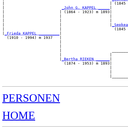
|                                              | (1845 
|                         
_John G. KAPPEL _____
|

|                        | (1864 - 1923) m 1893|

|                        |                     |       
|                        |                     |       
|                        |                     |
_Sepkea
|                        |                       (1845 
|
_Frieda KAPPEL _________
|

  (1910 - 1994) m 1937   |

                         |                             
                         |                             
                         |                      _______
                         |                     |       
                         |
_Bertha RIEKEN ______
|

                           (1874 - 1953) m 1893|

                                               |       
                                               |       
                                               |_______
PERSONEN
HOME