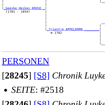
|                      |                            |__
|                      |                               
|
_Geeske Heikes KRUSE _
|

  (1781 - 1854)        |

                       |                               
                       |                               
                       |                             __
                       |                            |  
                       |
_Trientje APPELDORN ________
|

                          m 1782                    |

                                                    |  
                                                    |  
                                                    |__
PERSONEN
[
28245
]
[S8]
Chronik Luyk
SEITE
: #2518
[
28246
]
[S8]
Chronik Luyk