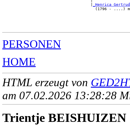
                                      |                
                                      |
_Henrica Gertrud
                                        (1796 - ....) m
                                                       
                                                       
                                                       
PERSONEN
HOME
HTML erzeugt von
GED2HT
am 07.02.2026 13:28:28 Mit
Trientje BEISHUIZEN