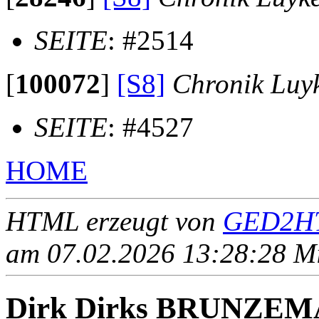
SEITE
: #2514
[
100072
]
[S8]
Chronik Luy
SEITE
: #4527
HOME
HTML erzeugt von
GED2HT
am 07.02.2026 13:28:28 Mit
Dirk Dirks BRUNZEM