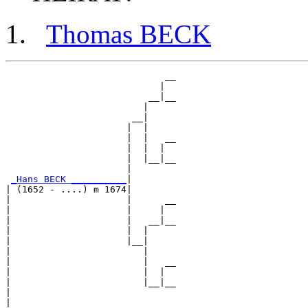
Thomas BECK
                             __

                            |  

                          __|__

                         |     

                       __|

                      |  |

                      |  |   __

                      |  |  |  

                      |  |__|__

                      |        

_Hans BECK __________
|

| (1652 - ....) m 1674|

|                     |      __

|                     |     |  

|                     |   __|__

|                     |  |     

|                     |__|

|                        |

|                        |   __

|                        |  |  

|                        |__|__

|                              

|
