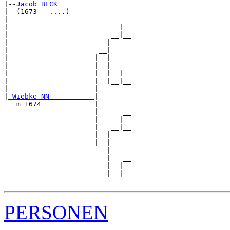
|--
Jacob BECK 
|  (1673 - ....)

|                            __

|                           |  

|                         __|__

|                        |     

|                      __|

|                     |  |

|                     |  |   __

|                     |  |  |  

|                     |  |__|__

|                     |        

|
_Wiebke NN __________
|

   m 1674             |

                      |      __

                      |     |  

                      |   __|__

                      |  |     

                      |__|

                         |

                         |   __

                         |  |  

                         |__|__

PERSONEN