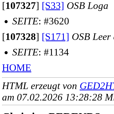
[
107327
]
[S33]
OSB Loga
SEITE
: #3620
[
107328
]
[S171]
OSB Leer e
SEITE
: #1134
HOME
HTML erzeugt von
GED2HT
am 07.02.2026 13:28:28 Mit