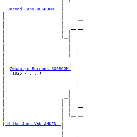
                        |        

_Berend Jans BOSBOOM __
|

|                       |

|                       |      __

|                       |     |  

|                       |   __|__

|                       |  |     

|                       |__|

|                          |

|                          |   __

|                          |  |  

|                          |__|__

|                                

|

|--
Zwaantje Berends BOSBOOM 
|  (1825 - ....)

|                              __

|                             |  

|                           __|__

|                          |     

|                        __|

|                       |  |

|                       |  |   __

|                       |  |  |  

|                       |  |__|__

|                       |        

|
_Hilke Jans VAN ANKEN _
|

                        |

                        |      __
