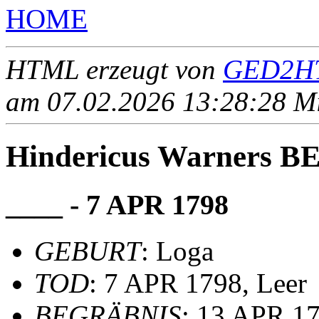
HOME
HTML erzeugt von
GED2HT
am 07.02.2026 13:28:28 Mit
Hindericus Warners 
____ - 7 APR 1798
GEBURT
: Loga
TOD
: 7 APR 1798, Leer
BEGRÄBNIS
: 13 APR 179