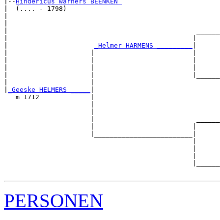
|--
Hindericus Warners BEENKEN 
|  (.... - 1798)

|                                                      
|                                                      
|                                                ______
|                                               |      
|                      
_Helmer HARMENS _________
|

|                     |                         |

|                     |                         |      
|                     |                         |      
|                     |                         |______
|                     |                                
|
_Geeske HELMERS _____
|

   m 1712             |

                      |                                
                      |                                
                      |                          ______
                      |                         |      
                      |_________________________|

                                                |

                                                |      
                                                |      
                                                |______
PERSONEN