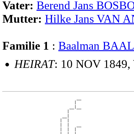
Vater:
Berend Jans BOS
Mutter:
Hilke Jans VAN 
Familie 1
:
Baalman BAA
HEIRAT
: 10 NOV 1849,
                               __

                              |  

                            __|__

                           |     

                         __|

                        |  |

                        |  |   __

                        |  |  |  

                        |  |__|__
