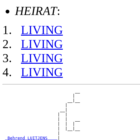
HEIRAT
:
LIVING
LIVING
LIVING
LIVING
                             __

                            |  

                          __|__

                         |     

                       __|

                      |  |

                      |  |   __

                      |  |  |  

                      |  |__|__

                      |        

_Behrend LUITJENS ___
|
