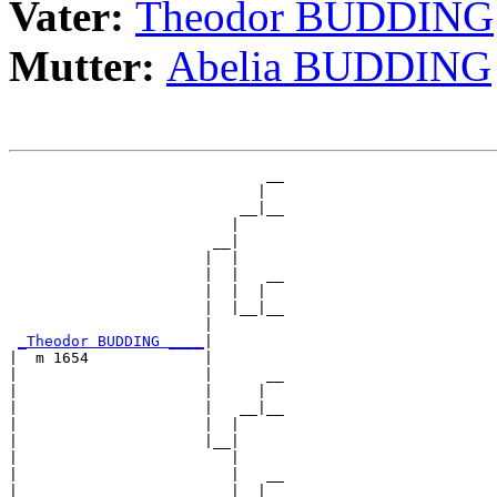
Vater:
Theodor BUDDING
Mutter:
Abelia BUDDING
                             __

                            |  

                          __|__

                         |     

                       __|

                      |  |

                      |  |   __

                      |  |  |  

                      |  |__|__

                      |        

_Theodor BUDDING ____
|

|  m 1654             |

|                     |      __

|                     |     |  

|                     |   __|__

|                     |  |     

|                     |__|

|                        |

|                        |   __

|                        |  |  
