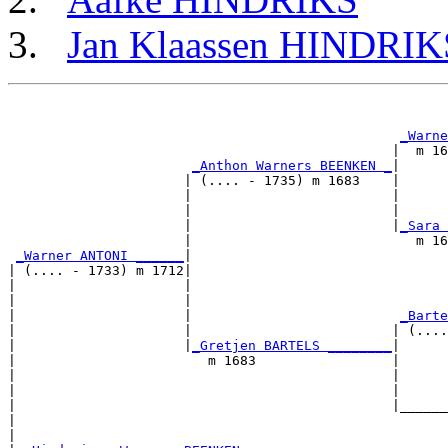
Jan Klaassen HINDRIK
                                                       
                                                       
_Warne
                                                |  m 16
_Anthon Warners BEENKEN _
|

                      | (.... - 1735) m 1683    |

                      |                         |      
                      |                         |      
                      |                         |
_Sara 
                      |                            m 16
_Warner ANTONI ______
|

| (.... - 1733) m 1712|

|                     |                                
|                     |                                
|                     |                          
_Barte
|                     |                         | (....
|                     |
_Gretjen BARTELS ________
|

|                        m 1683                 |

|                                               |      
|                                               |      
|                                               |______
|                                                      
|
