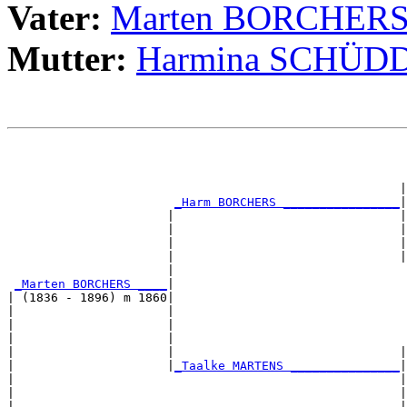
Vater:
Marten BORCHER
Mutter:
Harmina SCHÜD
                                                       
                                                       
                                                       
                                                      |
_Harm BORCHERS ________________
|

                      |                               |

                      |                               |
                      |                               |
                      |                               |
                      |                                
_Marten BORCHERS ____
|

| (1836 - 1896) m 1860|

|                     |                                
|                     |                                
|                     |                                
|                     |                               |
|                     |
_Taalke MARTENS _______________
|

|                                                     |

|                                                     |
|                                                     |