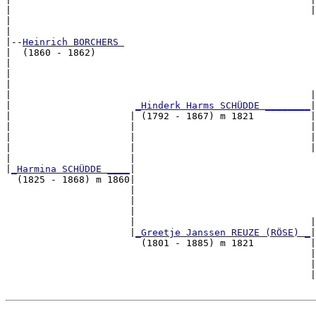
|                                                     |
|                                                      
|

|--
Heinrich BORCHERS 
|  (1860 - 1862)

|                                                      
|                                                      
|                                                      
|                                                     |
|                      
_Hinderk Harms SCHÜDDE ________
|

|                     | (1792 - 1867) m 1821          |

|                     |                               |
|                     |                               |
|                     |                               |
|                     |                                
|
_Harmina SCHÜDDE ____
|

  (1825 - 1868) m 1860|

                      |                                
                      |                                
                      |                                
                      |                               |
                      |
_Greetje Janssen REUZE (RÖSE) _
|

                        (1801 - 1885) m 1821          |

                                                      |
                                                      |
                                                      |