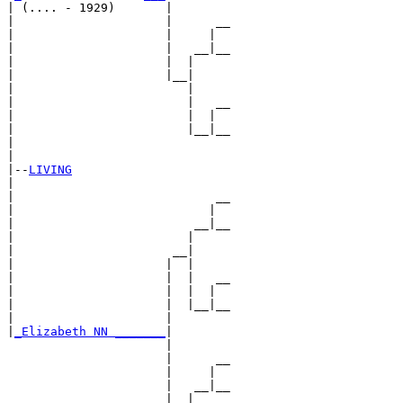
| (.... - 1929)       |

|                     |      __

|                     |     |  

|                     |   __|__

|                     |  |     

|                     |__|

|                        |

|                        |   __

|                        |  |  

|                        |__|__

|                              

|

|--
LIVING
|  

|                            __

|                           |  

|                         __|__

|                        |     

|                      __|

|                     |  |

|                     |  |   __

|                     |  |  |  

|                     |  |__|__

|                     |        

|
_Elizabeth NN _______
|

                      |

                      |      __

                      |     |  

                      |   __|__

                      |  |     
