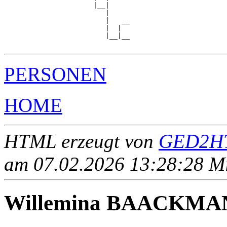
                      |__|

                         |

                         |   __

                         |  |  

                         |__|__

PERSONEN
HOME
HTML erzeugt von
GED2HT
am 07.02.2026 13:28:28 Mit
Willemina BAACKMA