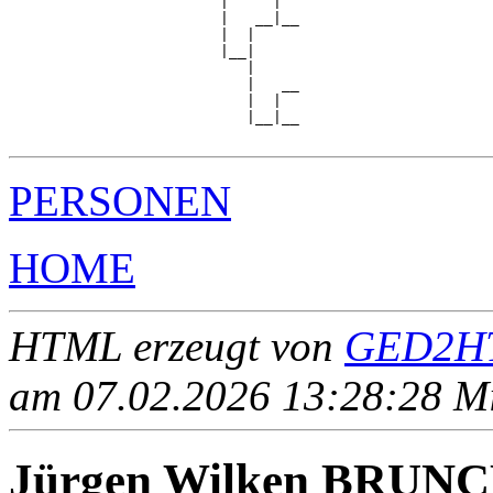
                        |     |  

                        |   __|__

                        |  |     

                        |__|

                           |

                           |   __

                           |  |  

                           |__|__

PERSONEN
HOME
HTML erzeugt von
GED2HT
am 07.02.2026 13:28:28 Mit
Jürgen Wilken BRUN