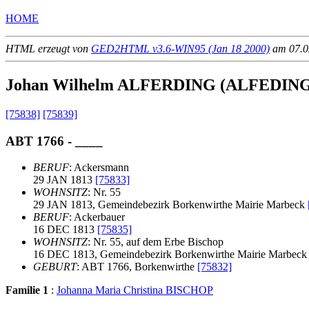
HOME
HTML erzeugt von
GED2HTML v3.6-WIN95 (Jan 18 2000)
am 07.02
Johan Wilhelm ALFERDING (ALFEDIN
[75838]
[75839]
ABT 1766 - ____
BERUF
: Ackersmann
29 JAN 1813
[75833]
WOHNSITZ
: Nr. 55
29 JAN 1813, Gemeindebezirk Borkenwirthe Mairie Marbeck
BERUF
: Ackerbauer
16 DEC 1813
[75835]
WOHNSITZ
: Nr. 55, auf dem Erbe Bischop
16 DEC 1813, Gemeindebezirk Borkenwirthe Mairie Marbec
GEBURT
: ABT 1766, Borkenwirthe
[75832]
Familie 1
:
Johanna Maria Christina BISCHOP