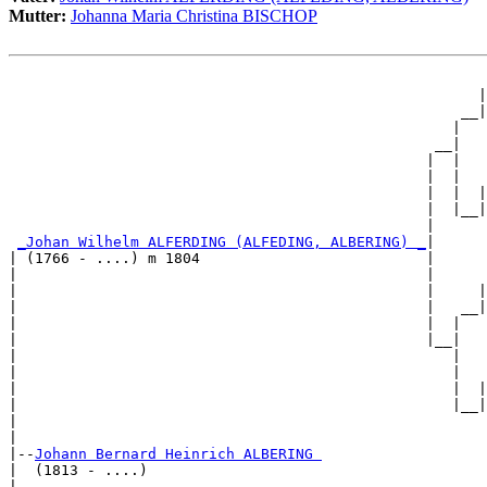
Mutter:
Johanna Maria Christina BISCHOP
                                                       
                                                      |
                                                    __|
                                                   |   
                                                 __|

                                                |  |

                                                |  |   
                                                |  |  |
                                                |  |__|
                                                |      
_Johan Wilhelm ALFERDING (ALFEDING, ALBERING) _
|

| (1766 - ....) m 1804                          |

|                                               |      
|                                               |     |
|                                               |   __|
|                                               |  |   
|                                               |__|

|                                                  |

|                                                  |   
|                                                  |  |
|                                                  |__|
|                                                      
|

|--
Johann Bernard Heinrich ALBERING 
|  (1813 - ....)

|                                                      