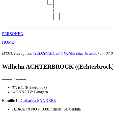
                      |__|

                         |

                         |   __

                         |  |  

                         |__|__

PERSONEN
HOME
HTML erzeugt von
GED2HTML v3.6-WIN95 (Jan 18 2000)
am 07.02
Wilhelm ACHTERBROCK ((Echterbrock)
____ - ____
TITEL
: (Echterbrock)
WOHNSITZ
: Büngern
Familie 1
:
Catharina SANDERß
HEIRAT
: 9 NOV 1688, Rhede, St. Gudula