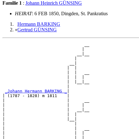
Familie 1
:
Johann Heinrich GÜNSING
HEIRAT
: 6 FEB 1850, Dingden, St. Pankratius
Hermann BARKING
Gertrud GÜNSING
+
                                 __

                                |  

                              __|__

                             |     

                           __|

                          |  |

                          |  |   __

                          |  |  |  

                          |  |__|__

                          |        

_Johann Hermann BARKING _
|

| (1787 - 1828) m 1811    |

|                         |      __

|                         |     |  

|                         |   __|__

|                         |  |     

|                         |__|

|                            |

|                            |   __

|                            |  |  

|                            |__|__
