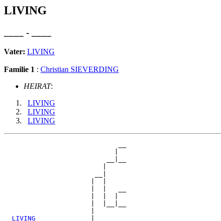
LIVING
____ - ____
Vater:
LIVING
Familie 1
:
Christian SIEVERDING
HEIRAT
:
LIVING
LIVING
LIVING
                             __

                            |  

                          __|__

                         |     

                       __|

                      |  |

                      |  |   __

                      |  |  |  

                      |  |__|__

                      |        

_LIVING______________
|
