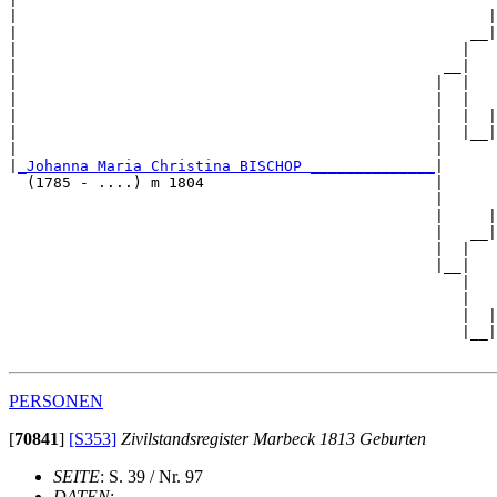
|                                                     |
|                                                   __|
|                                                  |   
|                                                __|

|                                               |  |

|                                               |  |   
|                                               |  |  |
|                                               |  |__|
|                                               |      
|
_Johanna Maria Christina BISCHOP ______________
|

  (1785 - ....) m 1804                          |

                                                |      
                                                |     |
                                                |   __|
                                                |  |   
                                                |__|

                                                   |

                                                   |   
                                                   |  |
                                                   |__|
PERSONEN
[
70841
]
[S353]
Zivilstandsregister Marbeck 1813 Geburten
SEITE
: S. 39 / Nr. 97
DATEN
: