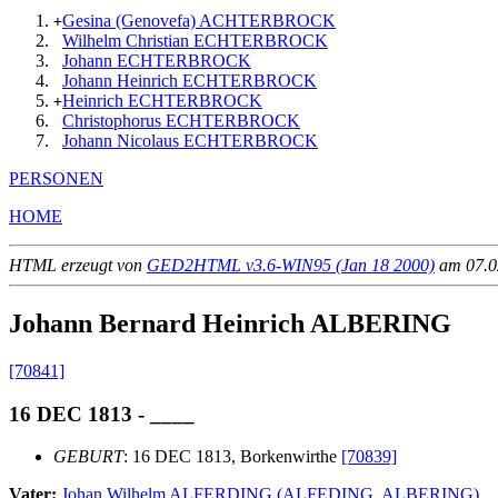
Gesina (Genovefa) ACHTERBROCK
+
Wilhelm Christian ECHTERBROCK
Johann ECHTERBROCK
Johann Heinrich ECHTERBROCK
Heinrich ECHTERBROCK
+
Christophorus ECHTERBROCK
Johann Nicolaus ECHTERBROCK
PERSONEN
HOME
HTML erzeugt von
GED2HTML v3.6-WIN95 (Jan 18 2000)
am 07.02
Johann Bernard Heinrich ALBERING
[70841]
16 DEC 1813 - ____
GEBURT
: 16 DEC 1813, Borkenwirthe
[70839]
Vater:
Johan Wilhelm ALFERDING (ALFEDING, ALBERING)