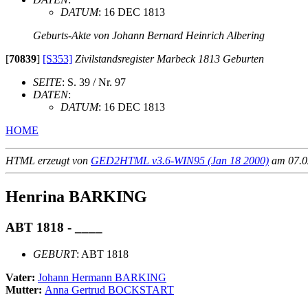
DATUM
: 16 DEC 1813
Geburts-Akte von Johann Bernard Heinrich Albering
[
70839
]
[S353]
Zivilstandsregister Marbeck 1813 Geburten
SEITE
: S. 39 / Nr. 97
DATEN
:
DATUM
: 16 DEC 1813
HOME
HTML erzeugt von
GED2HTML v3.6-WIN95 (Jan 18 2000)
am 07.02
Henrina BARKING
ABT 1818 - ____
GEBURT
: ABT 1818
Vater:
Johann Hermann BARKING
Mutter:
Anna Gertrud BOCKSTART