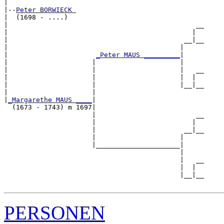
|

|--
Peter BORWIECK 
|  (1698 - ....)

|                                               __

|                                              |  

|                                            __|__

|                                           |     

|                      
_Peter MAUS _________
|

|                     |                     |

|                     |                     |   __

|                     |                     |  |  

|                     |                     |__|__

|                     |                           

|
_Margarethe MAUS ____
|

  (1673 - 1743) m 1697|

                      |                         __

                      |                        |  

                      |                      __|__

                      |                     |     

                      |_____________________|

                                            |

                                            |   __

                                            |  |  

                                            |__|__

PERSONEN