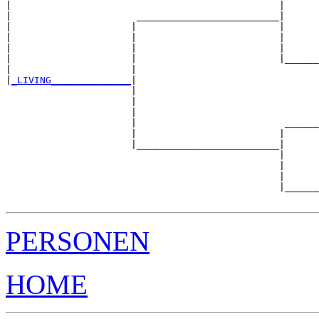
|                                               |      
|                      _________________________|

|                     |                         |

|                     |                         |      
|                     |                         |      
|                     |                         |______
|                     |                                
|
_LIVING______________
|

                      |

                      |                                
                      |                                
                      |                          ______
                      |                         |      
                      |_________________________|

                                                |

                                                |      
                                                |      
                                                |______
PERSONEN
HOME