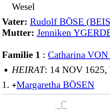
Wesel
Vater:
Rudolf BÖSE (BEI
Mutter:
Jenniken YGERD
Familie 1
:
Catharina VO
HEIRAT
: 14 NOV 1625,
Margaretha BÖSEN
+
                               __

                              |  

                            __|__
