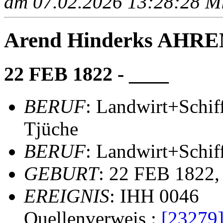
am 07.02.2026 13:28:28 Mit
Arend Hinderks AH
22 FEB 1822 - ____
BERUF
: Landwirt+Schif
Tjüche
BERUF
: Landwirt+Schiff
GEBURT
: 22 FEB 1822, 
EREIGNIS
: IHH 0046
Quellenverweis :
[23279