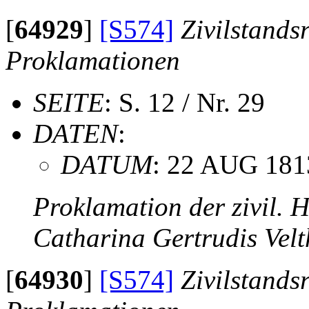
[
64929
]
[S574]
Zivilstands
Proklamationen
SEITE
: S. 12 / Nr. 29
DATEN
:
DATUM
: 22 AUG 181
Proklamation der zivil. 
Catharina Gertrudis Vel
[
64930
]
[S574]
Zivilstands