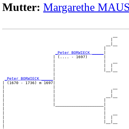
Mutter:
Margarethe MAU
                                                __

                                               |  

                                             __|__

                                            |     

_Peter BORWIECK _____
|

                      | (.... - 1697)       |

                      |                     |   __

                      |                     |  |  

                      |                     |__|__

                      |                           

_Peter BORWIECK _____
|

| (1670 - 1736) m 1697|

|                     |                         __

|                     |                        |  

|                     |                      __|__

|                     |                     |     

|                     |_____________________|

|                                           |

|                                           |   __

|                                           |  |  

|                                           |__|__

|                                                 
