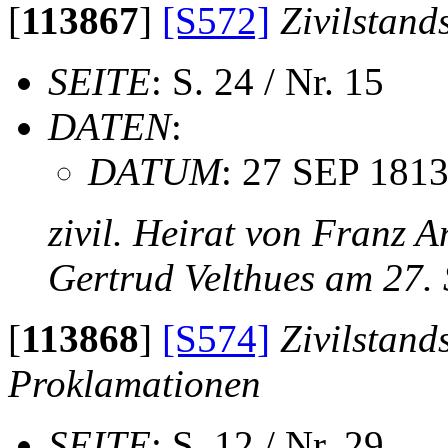
[
113867
]
[S572]
Zivilstand
SEITE
: S. 24 / Nr. 15
DATEN
:
DATUM
: 27 SEP 181
zivil. Heirat von Franz 
Gertrud Velthues am 27.
[
113868
]
[S574]
Zivilstand
Proklamationen
SEITE
: S. 12 / Nr. 29