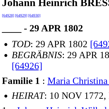
Johann Heinrich BRE
[64928]
[64929]
[64930]
____ - 29 APR 1802
TOD
: 29 APR 1802
[649
BEGRÄBNIS
: 29 APR 18
[64926]
Familie 1
:
Maria Christi
HEIRAT
: 10 NOV 1772, 