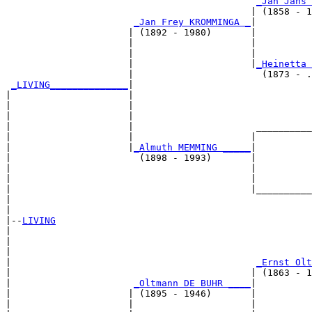
_Jan Jans 
                                            | (1858 - 1
_Jan Frey KROMMINGA _
|

                      | (1892 - 1980)       |

                      |                     |          
                      |                     |          
                      |                     |
_Heinetta 
                      |                       (1873 - .
_LIVING______________
|

|                     |

|                     |                                
|                     |                                
|                     |                      __________
|                     |                     |          
|                     |
_Almuth MEMMING _____
|

|                       (1898 - 1993)       |

|                                           |          
|                                           |          
|                                           |__________
|                                                      
|

|--
LIVING
|  

|                                                      
|                                                      
|                                            
_Ernst Olt
|                                           | (1863 - 1
|                      
_Oltmann DE BUHR ____
|

|                     | (1895 - 1946)       |

|                     |                     |          