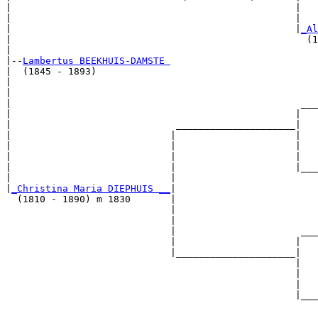
|                                                  |   
|                                                  |   
|                                                  |
_Al
|                                                    (1
|

|--
Lambertus BEEKHUIS-DAMSTE 
|  (1845 - 1893)

|                                                      
|                                                      
|                                                   ___
|                                                  |   
|                             _____________________|

|                            |                     |

|                            |                     |   
|                            |                     |   
|                            |                     |___
|                            |                         
|
_Christina Maria DIEPHUIS __
|

  (1810 - 1890) m 1830       |

                             |                         
                             |                         
                             |                      ___
                             |                     |   
                             |_____________________|

                                                   |

                                                   |   
                                                   |   
                                                   |___