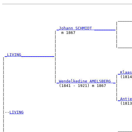
                                                       
                                                       
                                                 ______
                                                |      
_Johann SCHMIDT _________
|

                      |  m 1867                 |

                      |                         |      
                      |                         |      
                      |                         |______
                      |                                
_LIVING______________
|

|                     |

|                     |                                
|                     |                                
|                     |                          
_Klaas
|                     |                         | (1814
|                     |
_Wendelkedine AMELSBERG _
|

|                       (1841 - 1921) m 1867    |

|                                               |      
|                                               |      
|                                               |
_Antje
|                                                 (1813
|

|--
LIVING
|  

|                                                      
|                                                      
|                                                ______