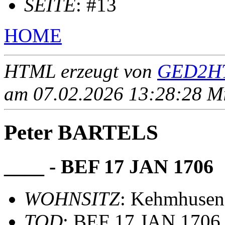
SEITE
: #13
HOME
HTML erzeugt von
GED2HT
am 07.02.2026 13:28:28 Mit
Peter BARTELS
____ - BEF 17 JAN 1706
WOHNSITZ
: Kehmhusen 
TOD
: BEF 17 JAN 1706