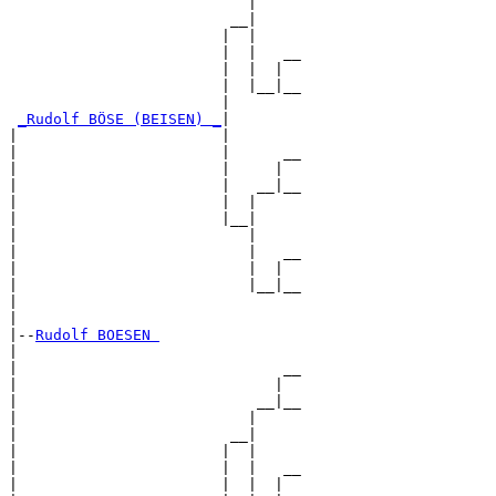
                           |     

                         __|

                        |  |

                        |  |   __

                        |  |  |  

                        |  |__|__

                        |        

_Rudolf BÖSE (BEISEN) _
|

|                       |

|                       |      __

|                       |     |  

|                       |   __|__

|                       |  |     

|                       |__|

|                          |

|                          |   __

|                          |  |  

|                          |__|__

|                                

|

|--
Rudolf BOESEN 
|  

|                              __

|                             |  

|                           __|__

|                          |     

|                        __|

|                       |  |

|                       |  |   __

|                       |  |  |  
