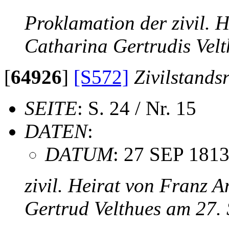
Proklamation der zivil. 
Catharina Gertrudis Vel
[
64926
]
[S572]
Zivilstands
SEITE
: S. 24 / Nr. 15
DATEN
:
DATUM
: 27 SEP 181
zivil. Heirat von Franz 
Gertrud Velthues am 27.