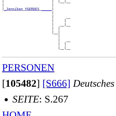
|                       |  |__|__

|                       |        

|
_Jenniken YGERDES _____
|

                        |

                        |      __

                        |     |  

                        |   __|__

                        |  |     

                        |__|

                           |

                           |   __

                           |  |  

                           |__|__

PERSONEN
[
105482
]
[S666]
Deutsches
SEITE
: S.267
HOME