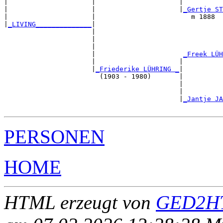
|                     |                     |          
|                     |                     |
_Gertje ST
|                     |                        m 1888  
|
_LIVING______________
|

                      |

                      |                                
                      |                                
                      |                      
_Freek LÜH
                      |                     |          
                      |
_Friederike LÜHRING _
|

                        (1903 - 1980)       |

                                            |          
                                            |          
                                            |
_Jantje JA
PERSONEN
HOME
HTML erzeugt von
GED2HT