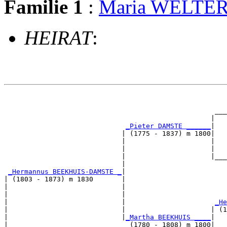
Familie 1
:
Maria WELTER
HEIRAT
:
                                                       
                                                       
                                                    ___
                                                   |   
_Pieter DAMSTE ______
|

                             | (1775 - 1837) m 1800|

                             |                     |   
                             |                     |   
                             |                     |___
                             |                         
_Hermannus BEEKHUIS-DAMSTE _
|

| (1803 - 1873) m 1830       |

|                            |                         
|                            |                         
|                            |                      
_He
|                            |                     | (1
|                            |
_Martha BEEKHUIS ____
|

|                              (1780 - 1808) m 1800|
