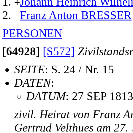
Johann Heinrich Wilh
+
Franz Anton BRESSER
PERSONEN
[
64928
]
[S572]
Zivilstands
SEITE
: S. 24 / Nr. 15
DATEN
:
DATUM
: 27 SEP 181
zivil. Heirat von Franz 
Gertrud Velthues am 27.