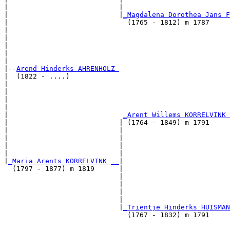
|                           |                          
|                           |
_Magdalena Dorothea Jans F
|                             (1765 - 1812) m 1787     
|                                                      
|                                                      
|                                                      
|                                                      
|

|--
Arend Hinderks AHRENHOLZ 
|  (1822 - ....)

|                                                      
|                                                      
|                                                      
|                                                      
|                            
_Arent Willems KORRELVINK 
|                           | (1764 - 1849) m 1791     
|                           |                          
|                           |                          
|                           |                          
|                           |                          
|
_Maria Arents KORRELVINK __
|

  (1797 - 1877) m 1819      |

                            |                          
                            |                          
                            |                          
                            |                          
                            |
_Trientje Hinderks HUISMAN
                              (1767 - 1832) m 1791     
                                                       