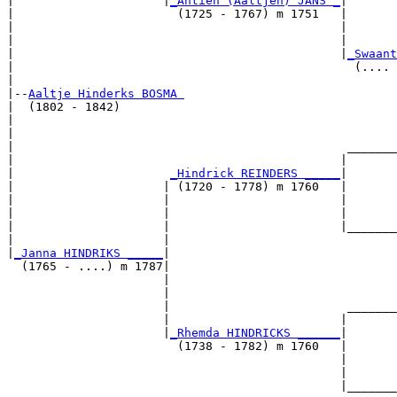
|                     |
_Antien (Aaltjen) JANS _
|

|                       (1725 - 1767) m 1751   |

|                                              |       
|                                              |       
|                                              |
_Swaant
|                                                (.... 
|

|--
Aaltje Hinderks BOSMA 
|  (1802 - 1842)

|                                                      
|                                                      
|                                               _______
|                                              |       
|                      
_Hindrick REINDERS _____
|

|                     | (1720 - 1778) m 1760   |

|                     |                        |       
|                     |                        |       
|                     |                        |_______
|                     |                                
|
_Janna HINDRIKS _____
|

  (1765 - ....) m 1787|

                      |                                
                      |                                
                      |                         _______
                      |                        |       
                      |
_Rhemda HINDRICKS ______
|

                        (1738 - 1782) m 1760   |

                                               |       
                                               |       
                                               |_______