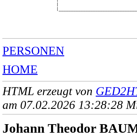
                      |                                
                      |________________________________
                                                       
                                                       
                                                       
                                                       
PERSONEN
HOME
HTML erzeugt von
GED2HT
am 07.02.2026 13:28:28 Mit
Johann Theodor BA