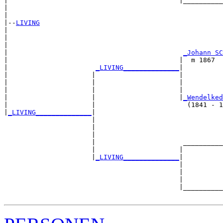
|                                           |__________
|                                                      
|

|--
LIVING
|  

|                                                      
|                                                      
|                                            
_Johann SC
|                                           |  m 1867  
|                      
_LIVING______________
|

|                     |                     |

|                     |                     |          
|                     |                     |          
|                     |                     |
_Wendelked
|                     |                       (1841 - 1
|
_LIVING______________
|

                      |

                      |                                
                      |                                
                      |                      __________
                      |                     |          
                      |
_LIVING______________
|

                                            |

                                            |          
                                            |          
                                            |__________