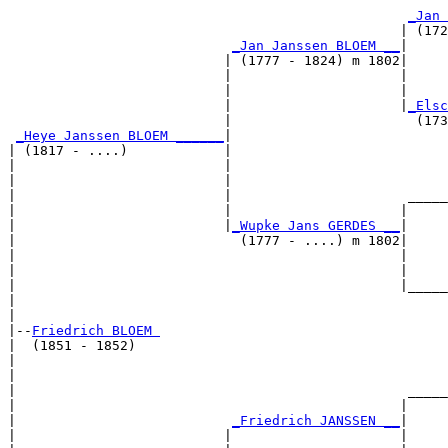
                                                       
_Jan 
                                                 | (172
_Jan Janssen BLOEM __
|

                           | (1777 - 1824) m 1802|

                           |                     |     
                           |                     |     
                           |                     |
_Elsc
                           |                       (173
_Heye Janssen BLOEM ______
|

| (1817 - ....)            |

|                          |                           
|                          |                           
|                          |                      _____
|                          |                     |     
|                          |
_Wupke Jans GERDES __
|

|                            (1777 - ....) m 1802|

|                                                |     
|                                                |     
|                                                |_____
|                                                      
|

|--
Friedrich BLOEM 
|  (1851 - 1852)

|                                                      
|                                                      
|                                                 _____
|                                                |     
|                           
_Friedrich JANSSEN __
|

|                          |                     |
