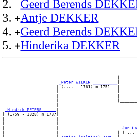
Geerd Berends DEKKE
Antje DEKKER
+
Geerd Berends DEKKE
+
Hinderika DEKKER
+
                                                       
                                                       
                                                _______
                                               |       
_Peter WILKEN __________
|

                      | (.... - 1761) m 1751   |

                      |                        |       
                      |                        |       
                      |                        |_______
                      |                                
_Hindrik PETERS _____
|

| (1759 - 1828) m 1787|

|                     |                                
|                     |                                
|                     |                         
_Jan Ha
|                     |                        | (.... 