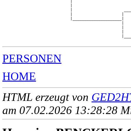
                             |                         
                             |                         
                             |                      ___
                             |                     |   
                             |_____________________|

                                                   |

                                                   |   
                                                   |   
                                                   |___
PERSONEN
HOME
HTML erzeugt von
GED2HT
am 07.02.2026 13:28:28 Mit