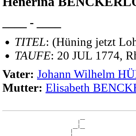
Henerina BENCKERLOH
____ - ____
TITEL
: (Hüning jetzt Lo
TAUFE
: 20 JUL 1774, R
Vater:
Johann Wilhelm H
Mutter:
Elisabeth BENC
                                __

                               |  

                             __|__

                            |     

                          __|
