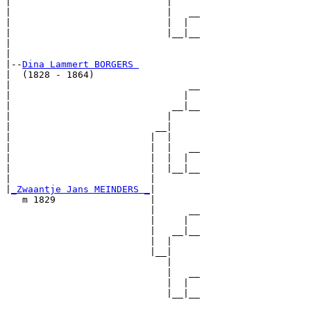
|                            |

|                            |   __

|                            |  |  

|                            |__|__

|                                  

|

|--
Dina Lammert BORGERS 
|  (1828 - 1864)

|                                __

|                               |  

|                             __|__

|                            |     

|                          __|

|                         |  |

|                         |  |   __

|                         |  |  |  

|                         |  |__|__

|                         |        

|
_Zwaantje Jans MEINDERS _
|

   m 1829                 |

                          |      __

                          |     |  

                          |   __|__

                          |  |     

                          |__|

                             |

                             |   __

                             |  |  

                             |__|__
