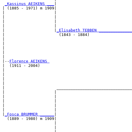
_Kassinus AEIKENS ___
|

| (1885 - 1971) m 1909|

|                     |                                
|                     |                                
|                     |                                
|                     |                                
|                     |
_Elisabeth TEBBEN ______________
|                       (1843 - 1884)                  
|                                                      
|                                                      
|                                                      
|                                                      
|

|--
Florence AEIKENS 
|  (1911 - 2004)

|                                                      
|                                                      
|                                                      
|                                                      
|                      ________________________________
|                     |                                
|                     |                                
|                     |                                
|                     |                                
|                     |                                
|
_Fosca BRUMMER ______
|

  (1889 - 1980) m 1909|

                      |                                
                      |                                
                      |                                