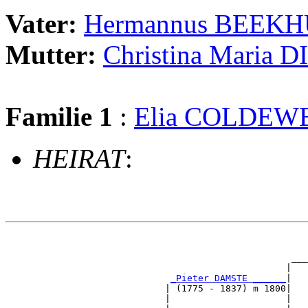
Vater:
Hermannus BEEK
Mutter:
Christina Maria 
Familie 1
:
Elia COLDEW
HEIRAT
:
                                                       
                                                       
                                                    ___
                                                   |   
_Pieter DAMSTE ______
|

                             | (1775 - 1837) m 1800|

                             |                     |   