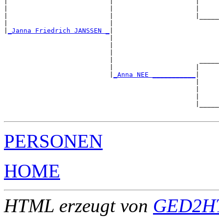
|                          |                     |     
|                          |                     |     
|                          |                     |_____
|                          |                           
|
_Janna Friedrich JANSSEN _
|

                           |

                           |                           
                           |                           
                           |                      _____
                           |                     |     
                           |
_Anna NEE ___________
|

                                                 |

                                                 |     
                                                 |     
                                                 |_____
PERSONEN
HOME
HTML erzeugt von
GED2HT