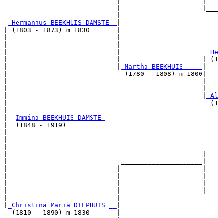
                             |                     |   
                             |                     |___
                             |                         
_Hermannus BEEKHUIS-DAMSTE _
|

| (1803 - 1873) m 1830       |

|                            |                         
|                            |                         
|                            |                      
_He
|                            |                     | (1
|                            |
_Martha BEEKHUIS ____
|

|                              (1780 - 1808) m 1800|

|                                                  |   
|                                                  |   
|                                                  |
_Al
|                                                    (1
|

|--
Immina BEEKHUIS-DAMSTE 
|  (1848 - 1919)

|                                                      
|                                                      
|                                                   ___
|                                                  |   
|                             _____________________|

|                            |                     |

|                            |                     |   
|                            |                     |   
|                            |                     |___
|                            |                         
|
_Christina Maria DIEPHUIS __
|

  (1810 - 1890) m 1830       |
