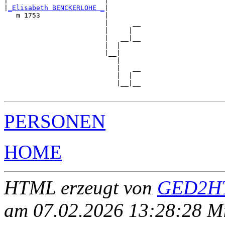
|                        |        

|
_Elisabeth BENCKERLOHE _
|

   m 1753                |

                         |      __

                         |     |  

                         |   __|__

                         |  |     

                         |__|

                            |

                            |   __

                            |  |  

                            |__|__

PERSONEN
HOME
HTML erzeugt von
GED2HT
am 07.02.2026 13:28:28 Mit