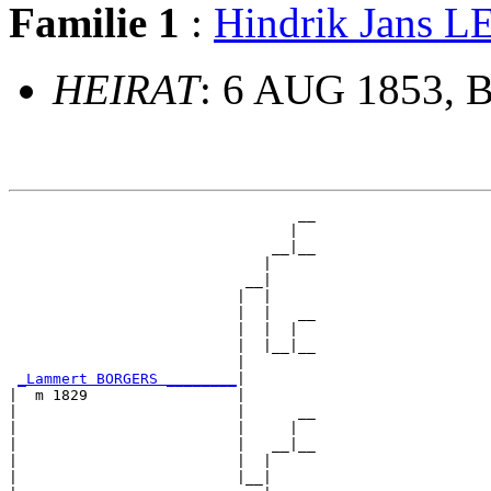
Familie 1
:
Hindrik Jans
HEIRAT
: 6 AUG 1853, B
                                 __

                                |  

                              __|__

                             |     

                           __|

                          |  |

                          |  |   __

                          |  |  |  

                          |  |__|__

                          |        

_Lammert BORGERS ________
|

|  m 1829                 |

|                         |      __

|                         |     |  

|                         |   __|__

|                         |  |     

|                         |__|
