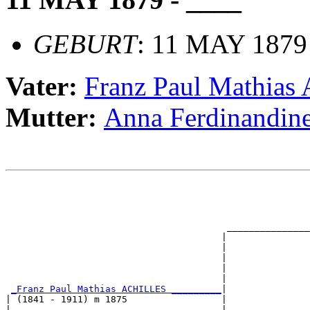
GEBURT
: 11 MAY 1879
Vater:
Franz Paul Mathia
Mutter:
Anna Ferdinand
                                                       
                                                       
                                                       
                                                       
                                        _______________
                                       |               
                                       |               
                                       |               
                                       |               
                                       |               
_Franz Paul Mathias ACHILLES _________
|

| (1841 - 1911) m 1875                 |

|                                      |               