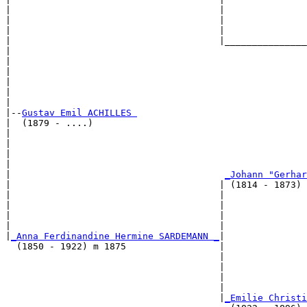
|                                      |               
|                                      |               
|                                      |               
|                                      |_______________
|                                                      
|                                                      
|                                                      
|                                                      
|                                                      
|

|--
Gustav Emil ACHILLES 
|  (1879 - ....)

|                                                      
|                                                      
|                                                      
|                                                      
|                                       
_Johann "Gerhar
|                                      | (1814 - 1873) 
|                                      |               
|                                      |               
|                                      |               
|                                      |               
|
_Anna Ferdinandine Hermine SARDEMANN _
|

  (1850 - 1922) m 1875                 |

                                       |               
                                       |               
                                       |               
                                       |               
                                       |
_Emilie Christi