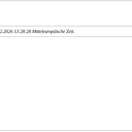
.2026 13:28:28 Mitteleuropäische Zeit
.