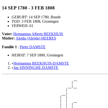
14 SEP 1780 - 3 FEB 1808
GEBURT
: 14 SEP 1780, Bunde
TOD
: 3 FEB 1808, Groningen
VERWEIS
: 61
Vater:
Hermannus Alberts BEEKHUIS
Mutter:
Aleida (Aleijda) HEERES
Familie 1
:
Pieter DAMSTE
HEIRAT
: 7 SEP 1800, Groningen
Hermannus BEEKHUIS-DAMSTE
+
Jan SINNINGHE-DAMSTE
+
                                     __

                                    |  

                                  __|__

                                 |     

                               __|

                              |  |

                              |  |   __

                              |  |  |  
