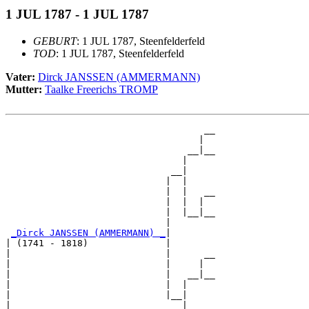
1 JUL 1787 - 1 JUL 1787
GEBURT
: 1 JUL 1787, Steenfelderfeld
TOD
: 1 JUL 1787, Steenfelderfeld
Vater:
Dirck JANSSEN (AMMERMANN)
Mutter:
Taalke Freerichs TROMP
                                    __

                                   |  

                                 __|__

                                |     

                              __|

                             |  |

                             |  |   __

                             |  |  |  

                             |  |__|__

                             |        

_Dirck JANSSEN (AMMERMANN) _
|

| (1741 - 1818)              |

|                            |      __

|                            |     |  

|                            |   __|__

|                            |  |     

|                            |__|

|                               |
