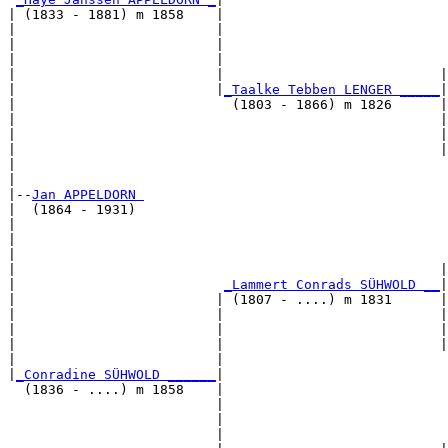
| (1833 - 1881) m 1858    |

|                         |                            
|                         |                            
|                         |                            
|                         |                           |
|                         |
_Taalke Tebben LENGER _____
|

|                           (1803 - 1866) m 1826      |

|                                                     |
|                                                     |
|                                                     |
|                                                      
|

|--
Jan APPELDORN 
|  (1864 - 1931)

|                                                      
|                                                      
|                                                      
|                                                     |
|                          
_Lammert Conrads SÜHWOLD __
|

|                         | (1807 - ....) m 1831      |

|                         |                           |
|                         |                           |
|                         |                           |
|                         |                            
|
_Conradine SÜHWOLD ______
|

  (1836 - ....) m 1858    |

                          |                            
                          |                            
                          |                            