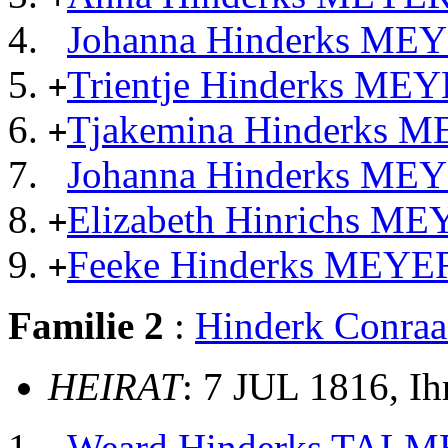
Johanna Hinderks ME
Trientje Hinderks ME
+
Tjakemina Hinderks 
+
Johanna Hinderks ME
Elizabeth Hinrichs M
+
Feeke Hinderks MEYE
+
Familie 2
:
Hinderk Conr
HEIRAT
: 7 JUL 1816, I
Weard Hinderks TAL