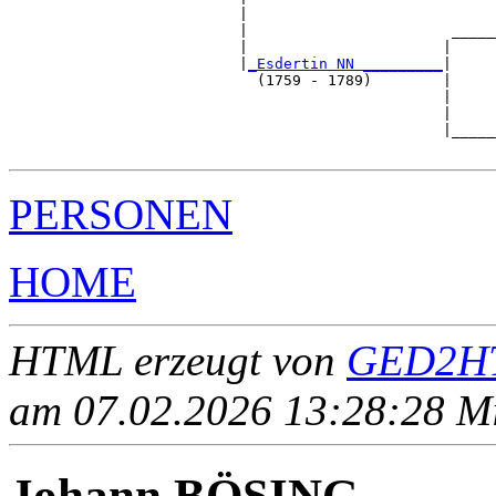
                          |                            
                          |                       _____
                          |                      |     
                          |
_Esdertin NN _________
|

                            (1759 - 1789)        |

                                                 |     
                                                 |     
                                                 |_____
PERSONEN
HOME
HTML erzeugt von
GED2HT
am 07.02.2026 13:28:28 Mit
Johann BÖSING