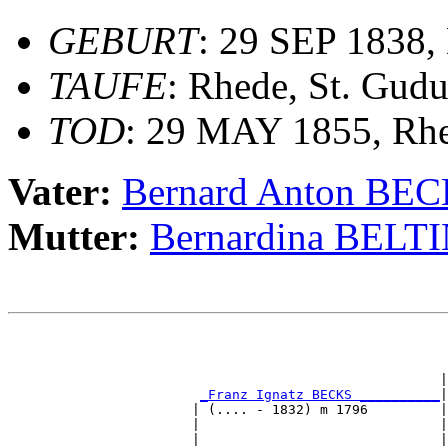
GEBURT
: 29 SEP 1838,
TAUFE
: Rhede, St. Gudu
TOD
: 29 MAY 1855, Rh
Vater:
Bernard Anton BE
Mutter:
Bernardina BELT
                                                       
                                                       
                                                      |
_Franz Ignatz BECKS __________
|

                       | (.... - 1832) m 1796         |

                       |                              |
                       |                              |