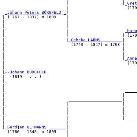
                          |                      |
_Gret
                          |                        (170
_Johann Peters BÖRGFELD _
|

| (1767 - 1837) m 1809    |

|                         |                            
|                         |                            
|                         |                       
_Harm
|                         |                      | (170
|                         |
_Gebcke HARMS ________
|

|                           (1743 - 1827) m 1763 |

|                                                |     
|                                                |     
|                                                |
_Anna
|                                                  (170
|

|--
Johann BÖRGFELD 
|  (1819 - ....)

|                                                      
|                                                      
|                                                 _____
|                                                |     
|                          ______________________|

|                         |                      |

|                         |                      |     
|                         |                      |     
|                         |                      |_____
|                         |                            
|
_Gerdjen OLTMANNS _______
|

  (1786 - 1848) m 1809    |

                          |                            