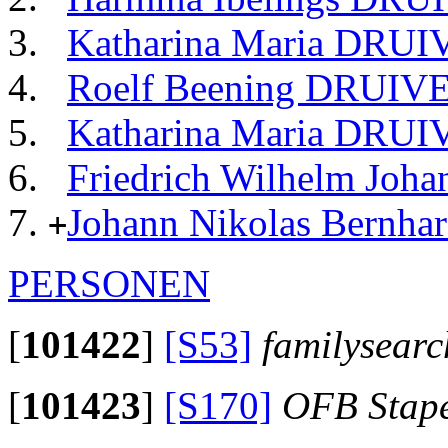
Katharina Maria DRU
Roelf Beening DRUI
Katharina Maria DRU
Friedrich Wilhelm J
Johann Nikolas Bern
+
PERSONEN
[
101422
]
[S53]
familysearc
[
101423
]
[S170]
OFB Stap