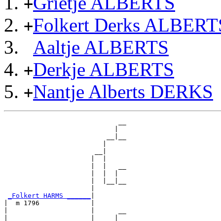
Grietje ALBERTS
+
Folkert Derks ALBERT
+
Aaltje ALBERTS
Derkje ALBERTS
+
Nantje Alberts DERKS
+
                             __

                            |  

                          __|__

                         |     

                       __|

                      |  |

                      |  |   __

                      |  |  |  

                      |  |__|__

                      |        

_Folkert HARMS ______
|

|  m 1796             |

|                     |      __

|                     |     |  
