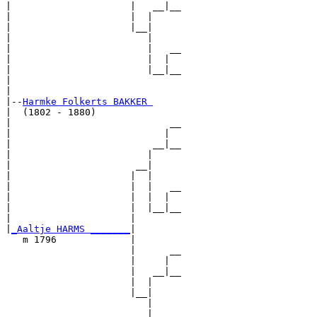
|                     |   __|__

|                     |  |     

|                     |__|

|                        |

|                        |   __

|                        |  |  

|                        |__|__

|                              

|

|--
Harmke Folkerts BAKKER 
|  (1802 - 1880)

|                            __

|                           |  

|                         __|__

|                        |     

|                      __|

|                     |  |

|                     |  |   __

|                     |  |  |  

|                     |  |__|__

|                     |        

|
_Aaltje HARMS _______
|

   m 1796             |

                      |      __

                      |     |  

                      |   __|__

                      |  |     

                      |__|

                         |

                         |   __
