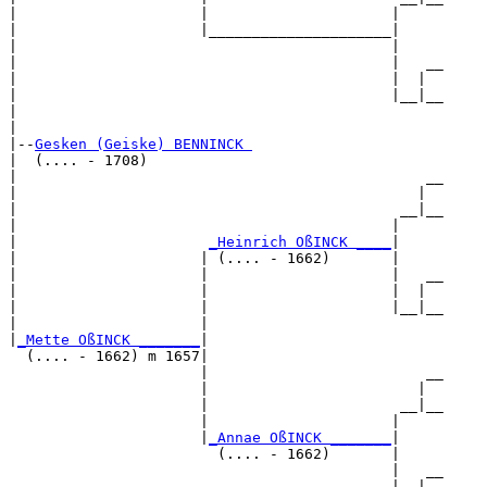
|                     |                     |     

|                     |_____________________|

|                                           |

|                                           |   __

|                                           |  |  

|                                           |__|__

|                                                 

|

|--
Gesken (Geiske) BENNINCK 
|  (.... - 1708)

|                                               __

|                                              |  

|                                            __|__

|                                           |     

|                      
_Heinrich OßINCK ____
|

|                     | (.... - 1662)       |

|                     |                     |   __

|                     |                     |  |  

|                     |                     |__|__

|                     |                           

|
_Mette OßINCK _______
|

  (.... - 1662) m 1657|

                      |                         __

                      |                        |  

                      |                      __|__

                      |                     |     

                      |
_Annae OßINCK _______
|

                        (.... - 1662)       |

                                            |   __

                                            |  |  
