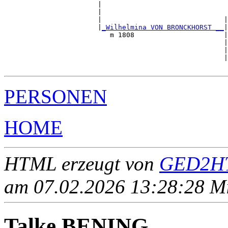
                       |                               
                       |                               
                       |                              |
                       |
_Wilhelmina VON BRONCKHORST __
|

                          m 1808                      |

                                                      |
                                                      |
                                                      |
PERSONEN
HOME
HTML erzeugt von
GED2HT
am 07.02.2026 13:28:28 Mit
Talke BENING