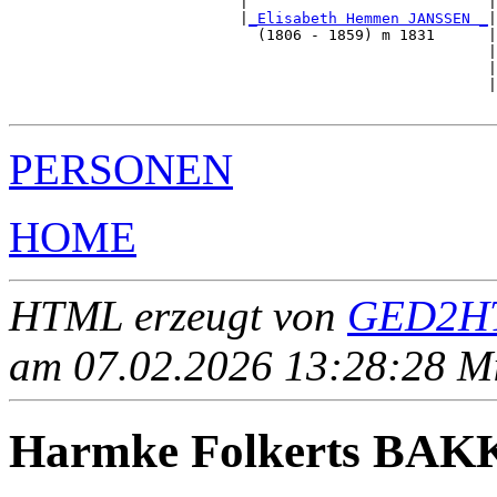
                          |                           |
                          |
_Elisabeth Hemmen JANSSEN _
|

                            (1806 - 1859) m 1831      |

                                                      |
                                                      |
                                                      |
PERSONEN
HOME
HTML erzeugt von
GED2HT
am 07.02.2026 13:28:28 Mit
Harmke Folkerts BA