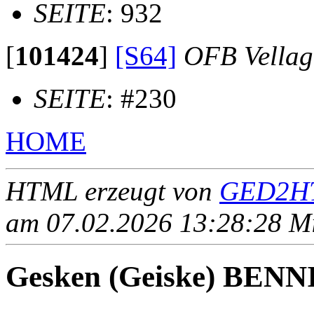
SEITE
: 932
[
101424
]
[S64]
OFB Vellag
SEITE
: #230
HOME
HTML erzeugt von
GED2HT
am 07.02.2026 13:28:28 Mit
Gesken (Geiske) BEN