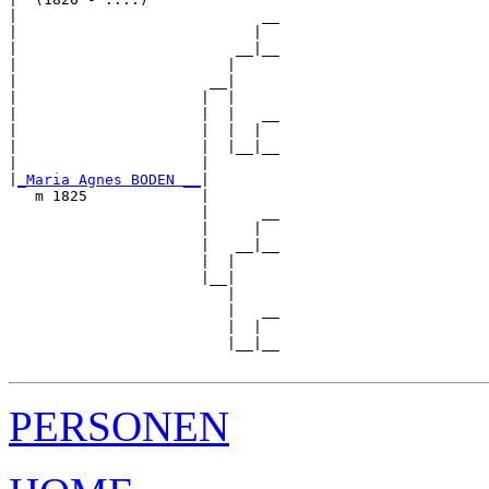
|                            __

|                           |  

|                         __|__

|                        |     

|                      __|

|                     |  |

|                     |  |   __

|                     |  |  |  

|                     |  |__|__

|                     |        

|
_Maria Agnes BODEN __
|

   m 1825             |

                      |      __

                      |     |  

                      |   __|__

                      |  |     

                      |__|

                         |

                         |   __

                         |  |  

                         |__|__

PERSONEN