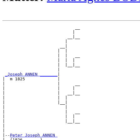
                             __

                            |  

                          __|__

                         |     

                       __|

                      |  |

                      |  |   __

                      |  |  |  

                      |  |__|__

                      |        

_Joseph ANNEN _______
|

|  m 1825             |

|                     |      __

|                     |     |  

|                     |   __|__

|                     |  |     

|                     |__|

|                        |

|                        |   __

|                        |  |  

|                        |__|__

|                              

|

|--
Peter Joseph ANNEN 
|  (1826 - ....)
