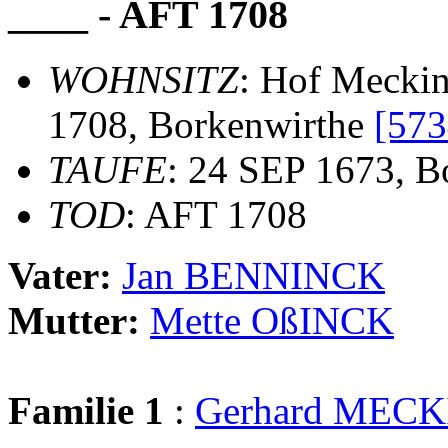
____ - AFT 1708
WOHNSITZ
: Hof Mecki
1708, Borkenwirthe
[573
TAUFE
: 24 SEP 1673, B
TOD
: AFT 1708
Vater:
Jan BENNINCK
Mutter:
Mette OßINCK
Familie 1
:
Gerhard MEC