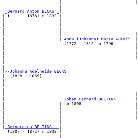
                       |                              |
                       |                               
_Bernard Anton BECKS _
|

| (.... - 1876) m 1833 |

|                      |                               
|                      |                               
|                      |                               
|                      |                              |
|                      |
_Anna (Johanna) Maria WÜLKES _
|

|                        (1772 - 1812) m 1796         |

|                                                     |
|                                                     |
|                                                     |
|                                                      
|

|--
Johanna Adelheide BECKS 
|  (1838 - 1855)

|                                                      
|                                                      
|                                                      
|                                                     |
|                       
_Johan Gerhard BELTINK _______
|

|                      |  m 1808                      |

|                      |                              |
|                      |                              |
|                      |                              |
|                      |                               
|
_Bernardina BELTING __
|

  (1807 - 1872) m 1833 |

                       |                               