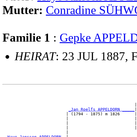
Mutter:
Conradine SÜH
Familie 1
:
Gepke APPEL
HEIRAT
: 23 JUL 1887, F
                                                       
                                                      |
_Jan Roelfs APPELDORN _____
|

                          | (1794 - 1875) m 1826      |

                          |                           |
                          |                           |
                          |                           |
                          |                            
_Haye Janssen APPELDORN _
|
