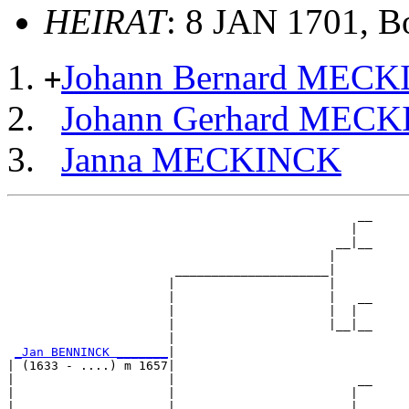
HEIRAT
: 8 JAN 1701, B
Johann Bernard MECK
+
Johann Gerhard MEC
Janna MECKINCK
                                                __

                                               |  

                                             __|__

                                            |     

                       _____________________|

                      |                     |

                      |                     |   __

                      |                     |  |  

                      |                     |__|__

                      |                           

_Jan BENNINCK _______
|

| (1633 - ....) m 1657|

|                     |                         __

|                     |                        |  

|                     |                      __|__
