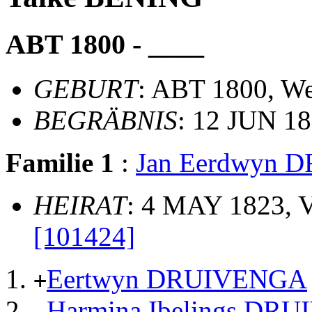
ABT 1800 - ____
GEBURT
: ABT 1800, W
BEGRÄBNIS
: 12 JUN 1
Familie 1
:
Jan Eerdwyn
HEIRAT
: 4 MAY 1823, 
[101424]
Eertwyn DRUIVENGA
+
Harmina Ibelings DR