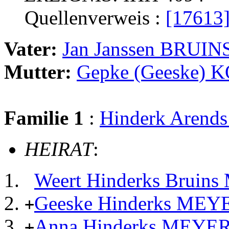
Quellenverweis :
[17613
Vater:
Jan Janssen BRUIN
Mutter:
Gepke (Geeske) 
Familie 1
:
Hinderk Aren
HEIRAT
:
Weert Hinderks Bruin
Geeske Hinderks MEY
+
Anna Hinderks MEYE
+