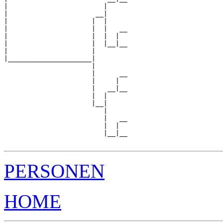
|                        |     

|                      __|

|                     |  |

|                     |  |   __

|                     |  |  |  

|                     |  |__|__

|                     |        

|_____________________|

                      |

                      |      __

                      |     |  

                      |   __|__

                      |  |     

                      |__|

                         |

                         |   __

                         |  |  

                         |__|__

PERSONEN
HOME