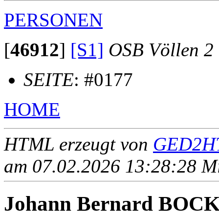
PERSONEN
[
46912
]
[S1]
OSB Völlen 2
SEITE
: #0177
HOME
HTML erzeugt von
GED2HT
am 07.02.2026 13:28:28 Mit
Johann Bernard BO