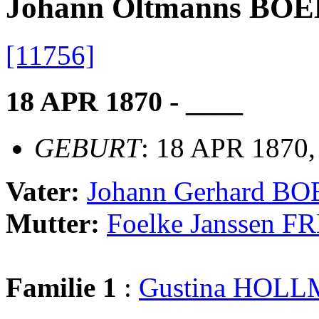
Johann Oltmanns BO
[11756]
18 APR 1870 - ____
GEBURT
: 18 APR 1870,
Vater:
Johann Gerhard B
Mutter:
Foelke Janssen F
Familie 1
:
Gustina HOL