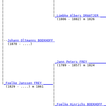
|                          |                           
|                          |                           
|                          |                           
|                          |                           
|                          |
_Lümbke Albers DRAATJER ___
|                            (1806 - 1882) m 1826      
|                                                      
|                                                      
|                                                      
|                                                      
|

|--
Johann Oltmanns BOEKHOFF 
|  (1870 - ....)

|                                                      
|                                                      
|                                                      
|                                                      
|                           
_Jann Peters FREY _________
|                          | (1789 - 1857) m 1824      
|                          |                           
|                          |                           
|                          |                           
|                          |                           
|
_Foelke Janssen FREY _____
|

  (1829 - ....) m 1861     |

                           |                           
                           |                           
                           |                           
                           |                           
                           |
_Foelke Hinrichs BOEKHOFF _