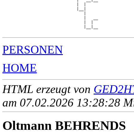
                               |  |     

                               |__|

                                  |

                                  |   __

                                  |  |  

                                  |__|__

PERSONEN
HOME
HTML erzeugt von
GED2HT
am 07.02.2026 13:28:28 Mit
Oltmann BEHRENDS