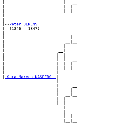
|                         |   __

|                         |  |  

|                         |__|__

|                               

|

|--
Peter BERENS 
|  (1846 - 1847)

|                             __

|                            |  

|                          __|__

|                         |     

|                       __|

|                      |  |

|                      |  |   __

|                      |  |  |  

|                      |  |__|__

|                      |        

|
_Sara Mareca KASPERS _
|

                       |

                       |      __

                       |     |  

                       |   __|__

                       |  |     

                       |__|

                          |

                          |   __

                          |  |  

                          |__|__
