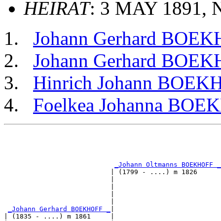
HEIRAT
: 3 MAY 1891, 
Johann Gerhard BOE
Johann Gerhard BOE
Hinrich Johann BOEK
Foelkea Johanna BOE
                                                       
                                                       
_Johann Oltmanns BOEKHOFF _
                           | (1799 - ....) m 1826      
                           |                           
                           |                           
                           |                           
                           |                           
_Johann Gerhard BOEKHOFF _
|

| (1835 - ....) m 1861     |
