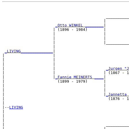
                                                       
                                                       
                                             __________
                                            |          
_Otto WINKEL ________
|

                      | (1896 - 1984)       |

                      |                     |          
                      |                     |          
                      |                     |__________
                      |                                
_LIVING______________
|

|                     |

|                     |                                
|                     |                                
|                     |                      
_Jurgen "J
|                     |                     | (1867 - 1
|                     |
_Fannie MEINERTS ____
|

|                       (1899 - 1979)       |

|                                           |          
|                                           |          
|                                           |
_Jannetta 
|                                             (1876 - 1
|

|--
LIVING
|  

|                                                      
|                                                      
|                                            __________
|                                           |          