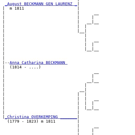
_August BECKMANN GEN LAURENZ _
|

|  m 1811                      |

|                              |      __

|                              |     |  

|                              |   __|__

|                              |  |     

|                              |__|

|                                 |

|                                 |   __

|                                 |  |  

|                                 |__|__

|                                       

|

|--
Anna Catharina BECKMANN 
|  (1814 - ....)

|                                     __

|                                    |  

|                                  __|__

|                                 |     

|                               __|

|                              |  |

|                              |  |   __

|                              |  |  |  

|                              |  |__|__

|                              |        

|
_Christina OVERKEMPING _______
|

  (1779 - 1823) m 1811         |

                               |      __

                               |     |  

                               |   __|__
