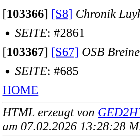
[
103366
]
[S8]
Chronik Luy
SEITE
: #2861
[
103367
]
[S67]
OSB Brein
SEITE
: #685
HOME
HTML erzeugt von
GED2HT
am 07.02.2026 13:28:28 Mit