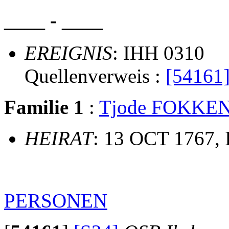
____ - ____
EREIGNIS
: IHH 0310
Quellenverweis :
[54161
Familie 1
:
Tjode FOKKE
HEIRAT
: 13 OCT 1767,
PERSONEN