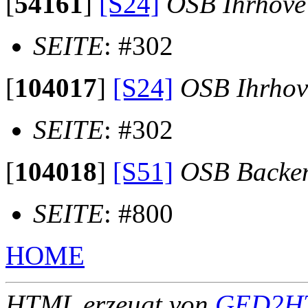
[
54161
]
[S24]
OSB Ihrhove
SEITE
: #302
[
104017
]
[S24]
OSB Ihrhov
SEITE
: #302
[
104018
]
[S51]
OSB Backe
SEITE
: #800
HOME
HTML erzeugt von
GED2HT