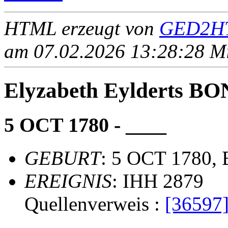
HTML erzeugt von
GED2HT
am 07.02.2026 13:28:28 Mit
Elyzabeth Eylderts B
5 OCT 1780 - ____
GEBURT
: 5 OCT 1780, 
EREIGNIS
: IHH 2879
Quellenverweis :
[36597