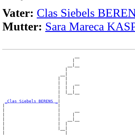
Vater:
Clas Siebels BERE
Mutter:
Sara Mareca KAS
                              __

                             |  

                           __|__

                          |     

                        __|

                       |  |

                       |  |   __

                       |  |  |  

                       |  |__|__

                       |        

_Clas Siebels BERENS _
|

|                      |

|                      |      __

|                      |     |  

|                      |   __|__

|                      |  |     

|                      |__|

|                         |
