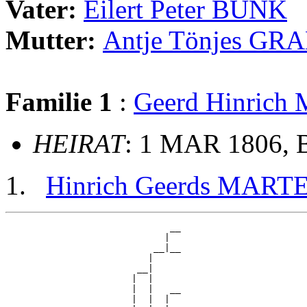
Vater:
Eilert Peter BUNK
Mutter:
Antje Tönjes GR
Familie 1
:
Geerd Hinric
HEIRAT
: 1 MAR 1806, 
Hinrich Geerds MART
                              __

                             |  

                           __|__

                          |     

                        __|

                       |  |

                       |  |   __

                       |  |  |  
