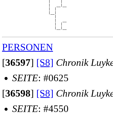
                       |     |  

                       |   __|__

                       |  |     

                       |__|

                          |

                          |   __

                          |  |  

                          |__|__

PERSONEN
[
36597
]
[S8]
Chronik Luyk
SEITE
: #0625
[
36598
]
[S8]
Chronik Luyk
SEITE
: #4550