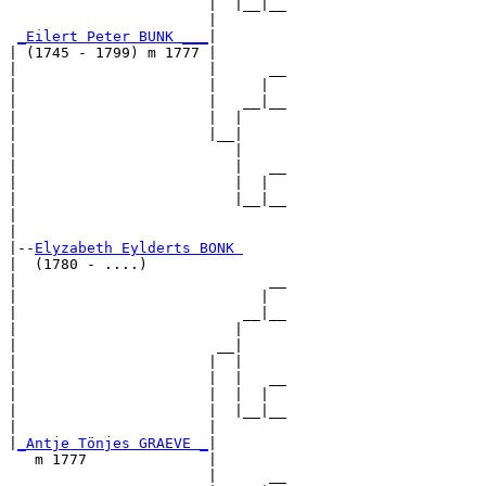
                       |  |__|__

                       |        

_Eilert Peter BUNK ___
|

| (1745 - 1799) m 1777 |

|                      |      __

|                      |     |  

|                      |   __|__

|                      |  |     

|                      |__|

|                         |

|                         |   __

|                         |  |  

|                         |__|__

|                               

|

|--
Elyzabeth Eylderts BONK 
|  (1780 - ....)

|                             __

|                            |  

|                          __|__

|                         |     

|                       __|

|                      |  |

|                      |  |   __

|                      |  |  |  

|                      |  |__|__

|                      |        

|
_Antje Tönjes GRAEVE _
|

   m 1777              |

                       |      __
