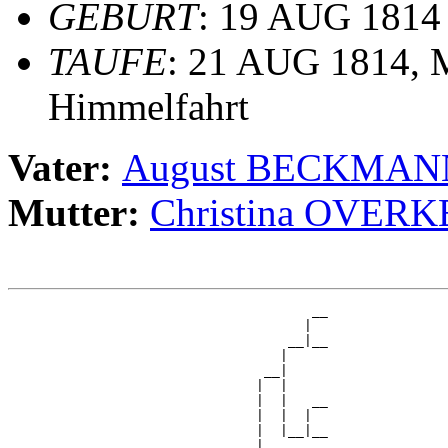
GEBURT
: 19 AUG 1814
TAUFE
: 21 AUG 1814, M
Himmelfahrt
Vater:
August BECKMA
Mutter:
Christina OVER
                                      __

                                     |  

                                   __|__

                                  |     

                                __|

                               |  |

                               |  |   __

                               |  |  |  

                               |  |__|__

                               |        
