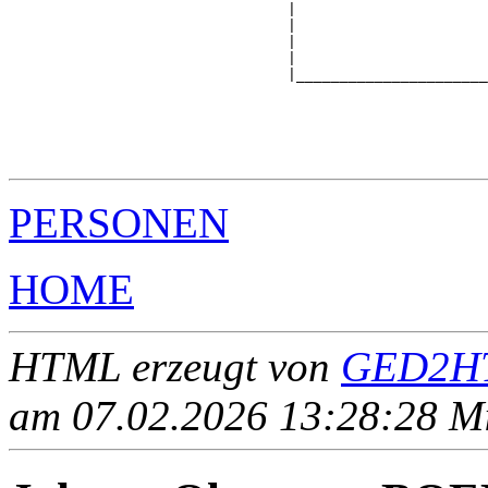
                                |                      
                                |                      
                                |                      
                                |                      
                                |______________________
                                                       
                                                       
                                                       
                                                       
PERSONEN
HOME
HTML erzeugt von
GED2HT
am 07.02.2026 13:28:28 Mit