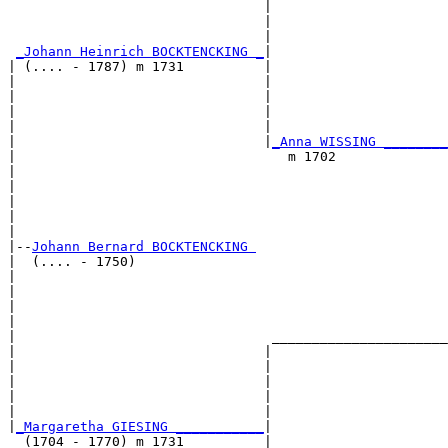
                                |                      
                                |                      
                                |                      
_Johann Heinrich BOCKTENCKING _
|

| (.... - 1787) m 1731          |

|                               |                      
|                               |                      
|                               |                      
|                               |                      
|                               |
_Anna WISSING ________
|                                  m 1702              
|                                                      
|                                                      
|                                                      
|                                                      
|

|--
Johann Bernard BOCKTENCKING 
|  (.... - 1750)

|                                                      
|                                                      
|                                                      
|                                                      
|                                ______________________
|                               |                      
|                               |                      
|                               |                      
|                               |                      
|                               |                      
|
_Margaretha GIESING ___________
|

  (1704 - 1770) m 1731          |
