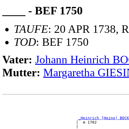
____ - BEF 1750
TAUFE
: 20 APR 1738, R
TOD
: BEF 1750
Vater:
Johann Heinrich
Mutter:
Margaretha GIES
                                                       
                                                       
                                                       
_Heinrich (Heino) BOCK
                                |  m 1702              
                                |                      