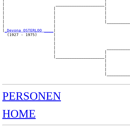
|                      _____________________|

|                     |                     |

|                     |                     |          
|                     |                     |          
|                     |                     |__________
|                     |                                
|
_Devona OSTERLOO ____
|

  (1927 - 1975)       |

                      |                                
                      |                                
                      |                      __________
                      |                     |          
                      |_____________________|

                                            |

                                            |          
                                            |          
                                            |__________
PERSONEN
HOME