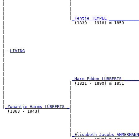
|                          |                           
|                          |                           
|                          |                           
|                          |
_Fentje TEMPEL ____________
|                            (1830 - 1916) m 1859      
|                                                      
|                                                      
|                                                      
|                                                      
|

|--
LIVING
|  

|                                                      
|                                                      
|                                                      
|                                                      
|                           
_Harm Edden LÜBBERTS ______
|                          | (1821 - 1890) m 1851      
|                          |                           
|                          |                           
|                          |                           
|                          |                           
|
_Zwaantje Harms LÜBBERTS _
|

  (1863 - 1943)            |

                           |                           
                           |                           
                           |                           
                           |                           
                           |
_Elisabeth Jacobs AMMERMANN