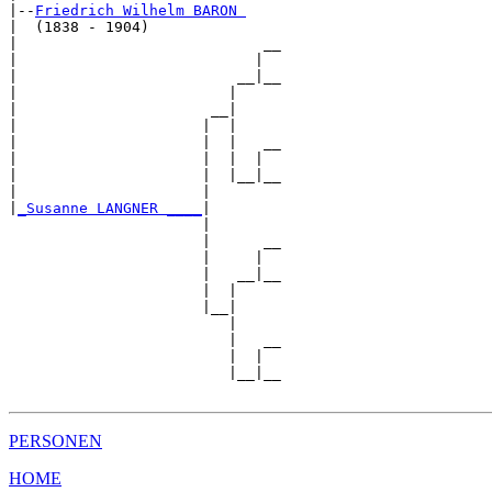
|--
Friedrich Wilhelm BARON 
|  (1838 - 1904)

|                            __

|                           |  

|                         __|__

|                        |     

|                      __|

|                     |  |

|                     |  |   __

|                     |  |  |  

|                     |  |__|__

|                     |        

|
_Susanne LANGNER ____
|

                      |

                      |      __

                      |     |  

                      |   __|__

                      |  |     

                      |__|

                         |

                         |   __

                         |  |  

                         |__|__

PERSONEN
HOME