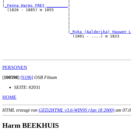
|                           |                          
|
_Fenna Harms FREY _________
|

  (1826 - 1885) m 1855      |

                            |                          
                            |                          
                            |                          
                            |                          
                            |
_Ryka (Aalderika) Hauwen L
                              (1801 - ....) m 1823     
                                                       
                                                       
                                                       
PERSONEN
[
100598
]
[S196]
OSB Filsum
SEITE
: #2031
HOME
HTML erzeugt von
GED2HTML v3.6-WIN95 (Jan 18 2000)
am 07.02
Harm BEEKHUIS