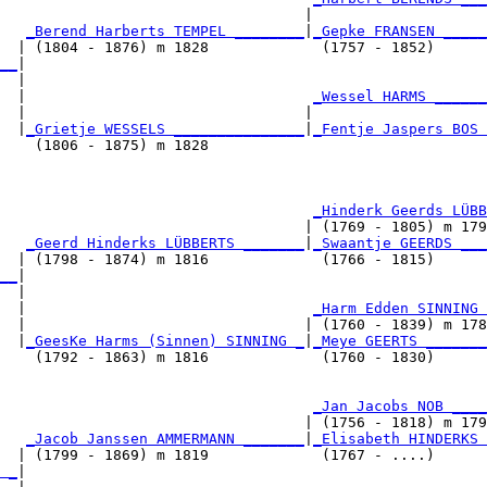
                                   |                    
   
_Berend Harberts TEMPEL ________
|
_Gepke FRANSEN _____
  | (1804 - 1876) m 1828             (1757 - 1852)      
__
|

  |

  |                                 
_Wessel HARMS ______
  |                                |                    
  |
_Grietje WESSELS _______________
|
_Fentje Jaspers BOS 
    (1806 - 1875) m 1828                                
                                    
_Hinderk Geerds LÜBB
                                   | (1769 - 1805) m 179
   
_Geerd Hinderks LÜBBERTS _______
|
_Swaantje GEERDS ___
  | (1798 - 1874) m 1816             (1766 - 1815)      
__
|

  |

  |                                 
_Harm Edden SINNING 
  |                                | (1760 - 1839) m 178
  |
_GeesKe Harms (Sinnen) SINNING _
|
_Meye GEERTS _______
    (1792 - 1863) m 1816             (1760 - 1830)      
                                    
_Jan Jacobs NOB ____
                                   | (1756 - 1818) m 179
   
_Jacob Janssen AMMERMANN _______
|
_Elisabeth HINDERKS 
  | (1799 - 1869) m 1819             (1767 - ....)      
 _
|
