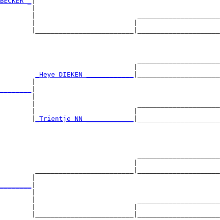
BECKER _
|

        |

        |                          _____________________
        |                         |                     
        |_________________________|_____________________
                                                        
                                   _____________________
                                  |                     
         
_Heye DIEKEN ____________
|_____________________
        |                                               
________
|

        |

        |                          _____________________
        |                         |                     
        |
_Trientje NN ____________
|_____________________
                                                        
                                   _____________________
                                  |                     
         _________________________|_____________________
        |                                               
________
|

        |

        |                          _____________________
        |                         |                     
        |_________________________|_____________________