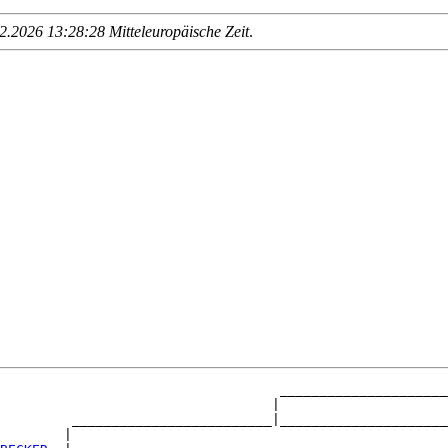
.2026 13:28:28 Mitteleuropäische Zeit
.
                                   _____________________
                                  |                     
         _________________________|_____________________
        |                                               