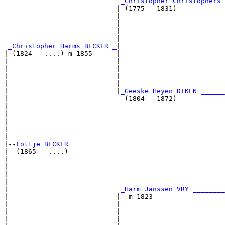
_Christopher Christophers 
                            | (1775 - 1831)            
                            |                          
                            |                          
                            |                          
                            |                          
_Christopher Harms BECKER _
|

| (1824 - ....) m 1855      |

|                           |                          
|                           |                          
|                           |                          
|                           |                          
|                           |
_Geeske Heyen DIKEN ______
|                             (1804 - 1872)            
|                                                      
|                                                      
|                                                      
|                                                      
|

|--
Foltje BECKER 
|  (1865 - ....)

|                                                      
|                                                      
|                                                      
|                                                      
|                            
_Harm Janssen VRY ________
|                           |  m 1823                  
|                           |                          
|                           |                          
|                           |                          