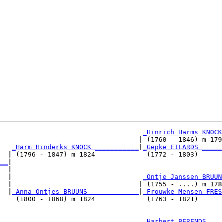
_Hinrich Harms KNOCK
                                   | (1760 - 1846) m 179
_Harm Hinderks KNOCK ___________
|
_Gepke EILARDS _____
  | (1796 - 1847) m 1824             (1772 - 1803)      
__
|

  |

  |                                 
_Ontje Janssen BRUUN
  |                                | (1755 - ....) m 178
  |
_Anna Ontjes BRUUNS ____________
|
_Frouwke Mensen FRES
    (1800 - 1868) m 1824             (1763 - 1821)      
                                    
_Harbert BERENDS ___