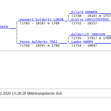
                                                        
                                   
_Eilard HOWWEN ______
                                  | (1738 - 1818) m 1757
         
_Hauwert Eylderts LÜKEN _
|
_Gretje CHRISTOFFERS 
        | (1762 - 1818) m 1789      (1732 - 1815)       
ÜKEN ___
|

        |

        |                          
_Aalderich JANSSEN __
        |                         | (1735 - 1791) m 1760
        |
_Fenne Aalderks TREI ____
|
_Lamke HARMS ________
.2026 13:28:28 Mitteleuropäische Zeit
.