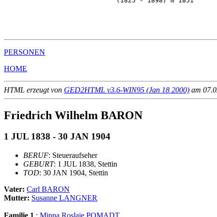
                             (1825 - 1898) m 1851      
                                                       
                                                       
                                                       
PERSONEN
HOME
HTML erzeugt von
GED2HTML v3.6-WIN95 (Jan 18 2000)
am 07.02
Friedrich Wilhelm BARON
1 JUL 1838 - 30 JAN 1904
BERUF
: Steueraufseher
GEBURT
: 1 JUL 1838, Stettin
TOD
: 30 JAN 1904, Stettin
Vater:
Carl BARON
Mutter:
Susanne LANGNER
Familie 1
:
Minna Roslaie POMADT