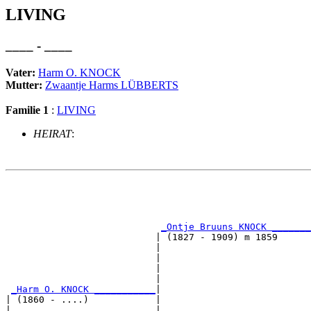
LIVING
____ - ____
Vater:
Harm O. KNOCK
Mutter:
Zwaantje Harms LÜBBERTS
Familie 1
:
LIVING
HEIRAT
:
                                                       
                                                       
_Ontje Bruuns KNOCK _______
                           | (1827 - 1909) m 1859      
                           |                           
                           |                           
                           |                           
                           |                           
_Harm O. KNOCK ___________
|

| (1860 - ....)            |

|                          |                           