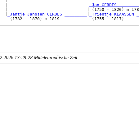
  |

  |                                 
_Jan GERDES ________
  |                                | (1750 - 1820) m 178
  |
_Jantje Janssen GERDES _________
|
_Trientje KLAASSEN _
.2026 13:28:28 Mitteleuropäische Zeit
.