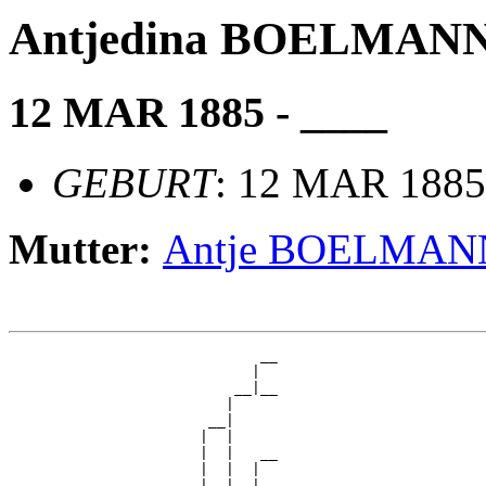
Antjedina BOELMAN
12 MAR 1885 - ____
GEBURT
: 12 MAR 1885
Mutter:
Antje BOELMAN
                             __

                            |  

                          __|__

                         |     

                       __|

                      |  |

                      |  |   __

                      |  |  |  

                      |  |__|__
