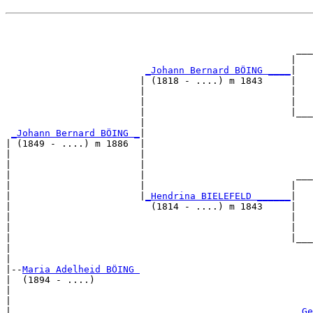
                                                       
                                                       
                                                    ___
                                                   |   
_Johann Bernard BÖING ____
|

                        | (1818 - ....) m 1843     |

                        |                          |   
                        |                          |   
                        |                          |___
                        |                              
_Johann Bernard BÖING _
|

| (1849 - ....) m 1886  |

|                       |                              
|                       |                              
|                       |                           ___
|                       |                          |   
|                       |
_Hendrina BIELEFELD ______
|

|                         (1814 - ....) m 1843     |

|                                                  |   
|                                                  |   
|                                                  |___
|                                                      
|

|--
Maria Adelheid BÖING 
|  (1894 - ....)

|                                                      
|                                                      
|                                                   
_Ge