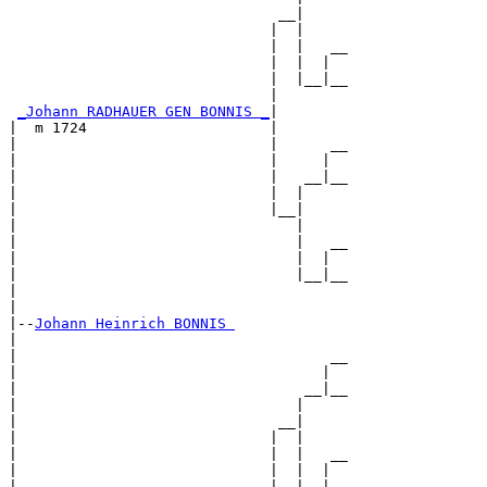
                               __|

                              |  |

                              |  |   __

                              |  |  |  

                              |  |__|__

                              |        

_Johann RADHAUER GEN BONNIS _
|

|  m 1724                     |

|                             |      __

|                             |     |  

|                             |   __|__

|                             |  |     

|                             |__|

|                                |

|                                |   __

|                                |  |  

|                                |__|__

|                                      

|

|--
Johann Heinrich BONNIS 
|  

|                                    __

|                                   |  

|                                 __|__

|                                |     

|                              __|

|                             |  |

|                             |  |   __

|                             |  |  |  

|                             |  |__|__
