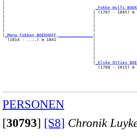
|                                                      
|                                     
_Fokke Wylfs BOEK
|                                    | (1767 - 1845) m 
|                                    |                 
|                                    |                 
|                                    |                 
|                                    |                 
|
_Mena Fokken BOEKHOFF ______________
|

  (1814 - ....) m 1841               |

                                     |                 
                                     |                 
                                     |                 
                                     |                 
                                     |
_Elske Otties BOE
                                       (1768 - 1815) m 
                                                       
                                                       
                                                       
PERSONEN
[
30793
]
[S8]
Chronik Luyk