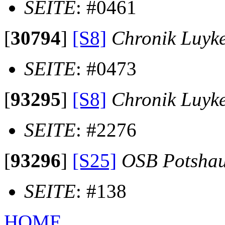
SEITE
: #0461
[
30794
]
[S8]
Chronik Luyk
SEITE
: #0473
[
93295
]
[S8]
Chronik Luyk
SEITE
: #2276
[
93296
]
[S25]
OSB Potsha
SEITE
: #138
HOME