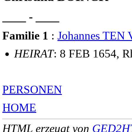
____ - ____
Familie 1
:
Johannes TEN
HEIRAT
: 8 FEB 1654, R
PERSONEN
HOME
HTML erzeugt von
GED2HT