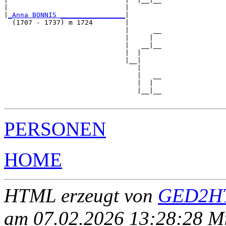
|                             |        

|
_Anna BONNIS ________________
|

  (1707 - 1737) m 1724        |

                              |      __

                              |     |  

                              |   __|__

                              |  |     

                              |__|

                                 |

                                 |   __

                                 |  |  

                                 |__|__

PERSONEN
HOME
HTML erzeugt von
GED2HT
am 07.02.2026 13:28:28 Mit