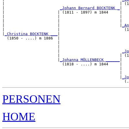
|                                                  | (1
|                        
_Johann Bernard BOCKTENK _
|

|                       | (1811 - 1897) m 1844     |

|                       |                          |   
|                       |                          |   
|                       |                          |
_An
|                       |                            (1
|
_Christina BOCKTENK ___
|

  (1850 - ....) m 1886  |

                        |                              
                        |                              
                        |                           
_Jo
                        |                          | (1
                        |
_Johanna MÖLLENBECK ______
|

                          (1818 - ....) m 1844     |

                                                   |   
                                                   |   
                                                   |
_Jo
PERSONEN
HOME