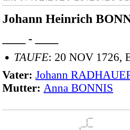
Johann Heinrich BON
____ - ____
TAUFE
: 20 NOV 1726, B
Vater:
Johann RADHAUE
Mutter:
Anna BONNIS
                                     __

                                    |  

                                  __|__

                                 |     
