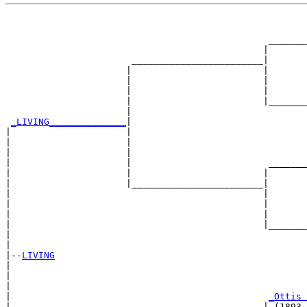
                                                       
                                                       
                                                _______
                                               |       
                       ________________________|

                      |                        |

                      |                        |       
                      |                        |       
                      |                        |_______
                      |                                
_LIVING______________
|

|                     |

|                     |                                
|                     |                                
|                     |                         _______
|                     |                        |       
|                     |________________________|

|                                              |

|                                              |       
|                                              |       
|                                              |_______
|                                                      
|

|--
LIVING
|  

|                                                      
|                                                      
|                                               
_Ottis 
|                                              | (1893 