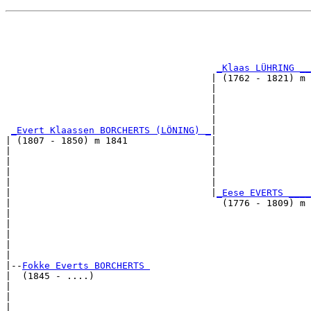
                                                       
                                                       
_Klaas LÜHRING __
                                     | (1762 - 1821) m 
                                     |                 
                                     |                 
                                     |                 
                                     |                 
_Evert Klaassen BORCHERTS (LÖNING) _
|

| (1807 - 1850) m 1841               |

|                                    |                 
|                                    |                 
|                                    |                 
|                                    |                 
|                                    |
_Eese EVERTS ____
|                                      (1776 - 1809) m 
|                                                      
|                                                      
|                                                      
|                                                      
|

|--
Fokke Everts BORCHERTS 
|  (1845 - ....)

|                                                      
|                                                      
|                                                      