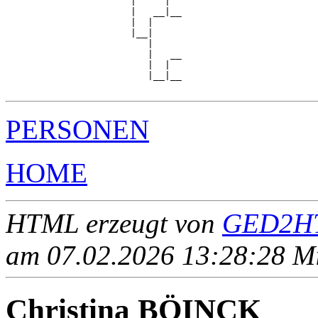
                      |     |  

                      |   __|__

                      |  |     

                      |__|

                         |

                         |   __

                         |  |  

                         |__|__

PERSONEN
HOME
HTML erzeugt von
GED2HT
am 07.02.2026 13:28:28 Mit
Christina BÖINCK