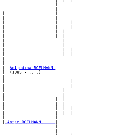
                      |        

 _____________________|

|                     |

|                     |      __

|                     |     |  

|                     |   __|__

|                     |  |     

|                     |__|

|                        |

|                        |   __

|                        |  |  

|                        |__|__

|                              

|

|--
Antjedina BOELMANN 
|  (1885 - ....)

|                            __

|                           |  

|                         __|__

|                        |     

|                      __|

|                     |  |

|                     |  |   __

|                     |  |  |  

|                     |  |__|__

|                     |        

|
_Antje BOELMANN _____
|

                      |

                      |      __
