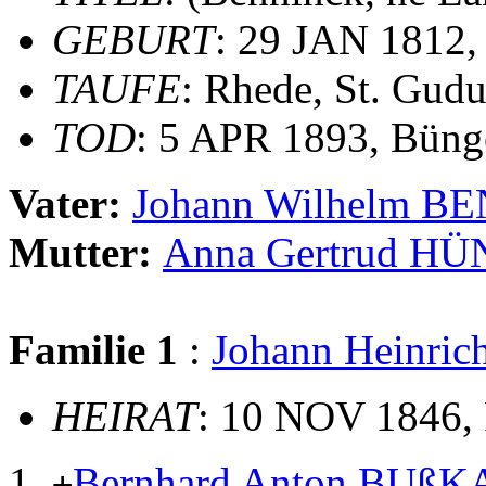
GEBURT
: 29 JAN 1812,
TAUFE
: Rhede, St. Gudu
TOD
: 5 APR 1893, Büng
Vater:
Johann Wilhelm 
Mutter:
Anna Gertrud H
Familie 1
:
Johann Heinr
HEIRAT
: 10 NOV 1846, 
Bernhard Anton BUß
+