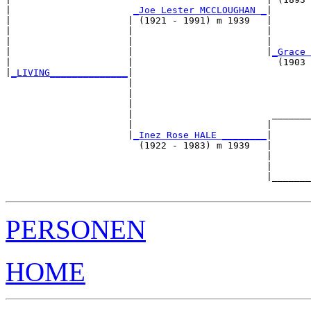
|                      
_Joe Lester MCCLOUGHAN _
|

|                     | (1921 - 1991) m 1939   |

|                     |                        |      
|                     |                        |       
|                     |                        |
_Grace 
|                     |                          (1903 
|
_LIVING______________
|

                      |

                      |                                
                      |                                
                      |                         _______
                      |                        |       
                      |
_Inez Rose HALE ________
|

                        (1922 - 1983) m 1939   |

                                               |       
                                               |       
                                               |_______
PERSONEN
HOME