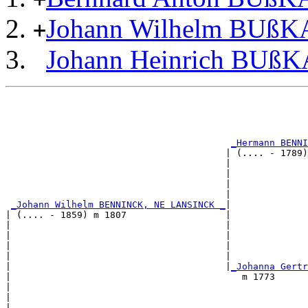
Johann Wilhelm BUß
+
Johann Heinrich BUß
                                                       
                                                       
                                                       
                                                       
_Hermann BENNI
                                        | (.... - 1789)
                                        |              
                                        |              
                                        |              
                                        |              
_Johann Wilhelm BENNINCK, NE LANSINCK _
|

| (.... - 1859) m 1807                  |

|                                       |              
|                                       |              
|                                       |              
|                                       |              
|                                       |
_Johanna Gertr
|                                          m 1773      
|                                                      
|                                                      
|                                                      