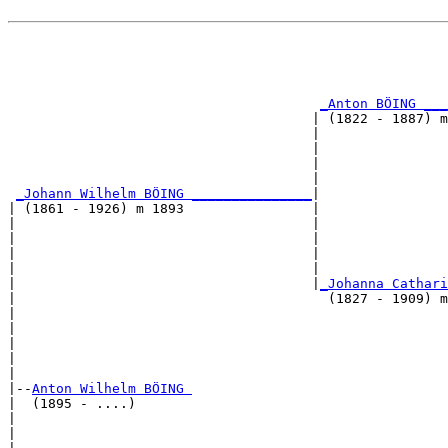
                                                       
                                                       
                                                       
_Anton BÖING ___
                                      | (1822 - 1887) m
                                      |                
                                      |                
                                      |                
                                      |                
_Johann Wilhelm BÖING _______________
|

| (1861 - 1926) m 1893                |

|                                     |                
|                                     |                
|                                     |                
|                                     |                
|                                     |
_Johanna Cathari
|                                       (1827 - 1909) m
|                                                      
|                                                      
|                                                      
|                                                      
|

|--
Anton Wilhelm BÖING 
|  (1895 - ....)

|                                                      
|                                                      