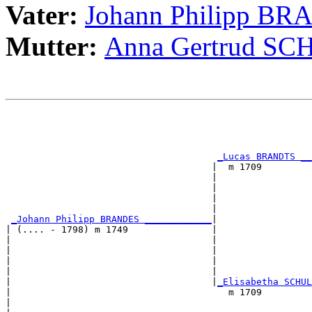
Vater:
Johann Philipp B
Mutter:
Anna Gertrud S
                                                       
                                                       
                                                       
_Lucas BRANDTS __
                                     |  m 1709         
                                     |                 
                                     |                 
                                     |                 
                                     |                 
_Johann Philipp BRANDES ____________
|

| (.... - 1798) m 1749               |

|                                    |                 
|                                    |                 
|                                    |                 
|                                    |                 
|                                    |
_Elisabetha SCHUL
|                                       m 1709         
|                                                      