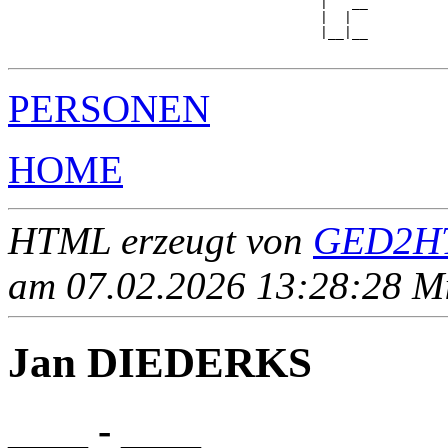
                                       |   __

                                       |  |  

                                       |__|__

PERSONEN
HOME
HTML erzeugt von
GED2HT
am 07.02.2026 13:28:28 Mit
Jan DIEDERKS
____ - ____