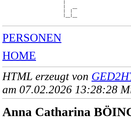
                          |

                          |   __

                          |  |  

                          |__|__

PERSONEN
HOME
HTML erzeugt von
GED2HT
am 07.02.2026 13:28:28 Mit
Anna Catharina BÖIN