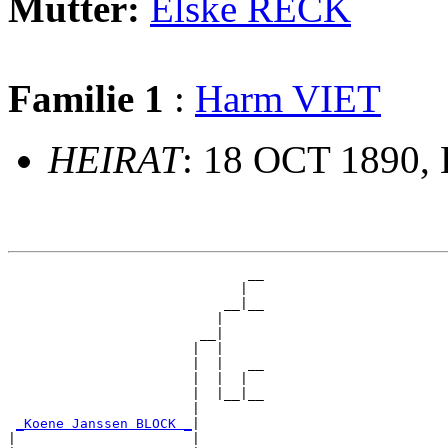
Mutter:
Elske RECK
Familie 1
:
Harm VIET
HEIRAT
: 18 OCT 1890, 
                              __

                             |  

                           __|__

                          |     

                        __|

                       |  |

                       |  |   __

                       |  |  |  

                       |  |__|__

                       |        

_Koene Janssen BLOCK _
|

|                      |
