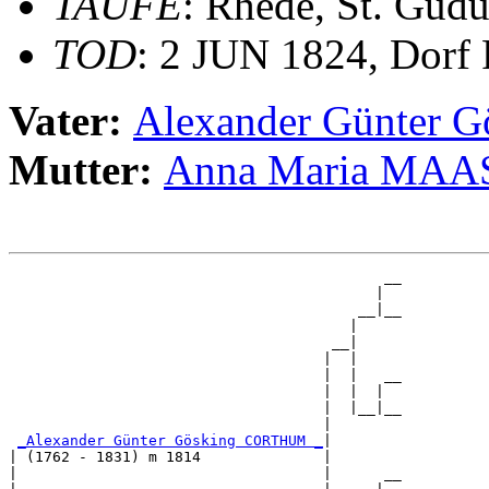
TAUFE
: Rhede, St. Gudu
TOD
: 2 JUN 1824, Dorf
Vater:
Alexander Günter
Mutter:
Anna Maria MAA
                                           __

                                          |  

                                        __|__

                                       |     

                                     __|

                                    |  |

                                    |  |   __

                                    |  |  |  

                                    |  |__|__

                                    |        

_Alexander Günter Gösking CORTHUM _
|

| (1762 - 1831) m 1814              |

|                                   |      __
