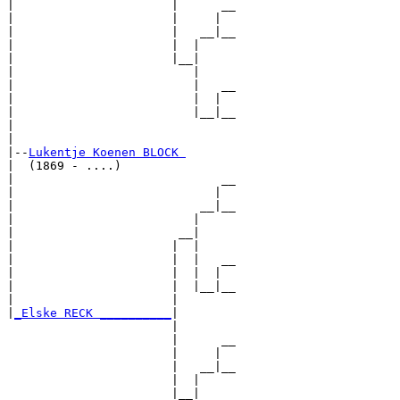
|                      |      __

|                      |     |  

|                      |   __|__

|                      |  |     

|                      |__|

|                         |

|                         |   __

|                         |  |  

|                         |__|__

|                               

|

|--
Lukentje Koenen BLOCK 
|  (1869 - ....)

|                             __

|                            |  

|                          __|__

|                         |     

|                       __|

|                      |  |

|                      |  |   __

|                      |  |  |  

|                      |  |__|__

|                      |        

|
_Elske RECK __________
|

                       |

                       |      __

                       |     |  

                       |   __|__

                       |  |     

                       |__|
