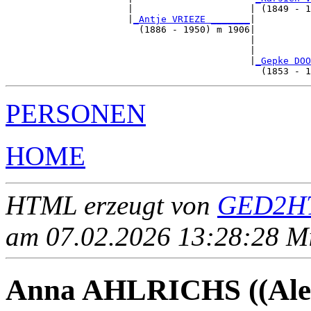
                      |                     | (1849 - 1
                      |
_Antje VRIEZE _______
|

                        (1886 - 1950) m 1906|

                                            |          
                                            |          
                                            |
_Gepke DOO
PERSONEN
HOME
HTML erzeugt von
GED2HT
am 07.02.2026 13:28:28 Mit
Anna AHLRICHS ((Aler