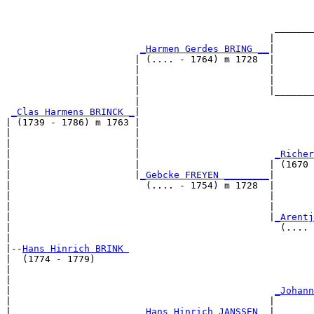
                                                       
                                                       
                                                _______
                                               |       
_Harmen Gerdes BRING __
|

                       | (.... - 1764) m 1728  |

                       |                       |       
                       |                       |       
                       |                       |_______
                       |                               
_Clas Harmens BRINCK _
|

| (1739 - 1786) m 1763 |

|                      |                               
|                      |                               
|                      |                        
_Richer
|                      |                       | (1670 
|                      |
_Gebcke FREYEN ________
|

|                        (.... - 1754) m 1728  |

|                                              |       
|                                              |       
|                                              |
_Arentj
|                                                (.... 
|

|--
Hans Hinrich BRINK 
|  (1774 - 1779)

|                                                      
|                                                      
|                                               
_Johann
|                                              |       
|                       
_Hans Hinrich JANSSEN _
|
