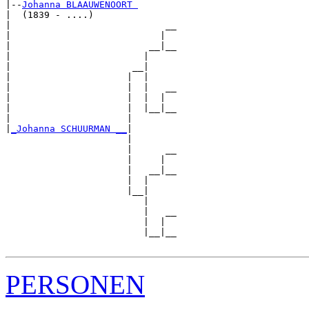
|--
Johanna BLAAUWENOORT 
|  (1839 - ....)

|                            __

|                           |  

|                         __|__

|                        |     

|                      __|

|                     |  |

|                     |  |   __

|                     |  |  |  

|                     |  |__|__

|                     |        

|
_Johanna SCHUURMAN __
|

                      |

                      |      __

                      |     |  

                      |   __|__

                      |  |     

                      |__|

                         |

                         |   __

                         |  |  

                         |__|__

PERSONEN