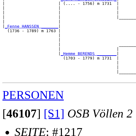
|                      | (.... - 1756) m 1731  |

|                      |                       |       
|                      |                       |       
|                      |                       |_______
|                      |                               
|
_Fenne HANSSEN _______
|

  (1736 - 1789) m 1763 |

                       |                               
                       |                               
                       |                        _______
                       |                       |       
                       |
_Hemme BERENDS ________
|

                         (1703 - 1779) m 1731  |

                                               |       
                                               |       
                                               |_______
PERSONEN
[
46107
]
[S1]
OSB Völlen 2
SEITE
: #1217