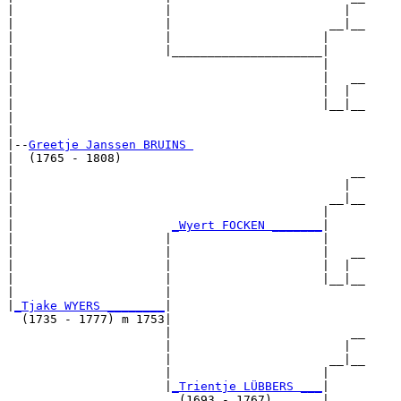
|                     |                        |  

|                     |                      __|__

|                     |                     |     

|                     |_____________________|

|                                           |

|                                           |   __

|                                           |  |  

|                                           |__|__

|                                                 

|

|--
Greetje Janssen BRUINS 
|  (1765 - 1808)

|                                               __

|                                              |  

|                                            __|__

|                                           |     

|                      
_Wyert FOCKEN _______
|

|                     |                     |

|                     |                     |   __

|                     |                     |  |  

|                     |                     |__|__

|                     |                           

|
_Tjake WYERS ________
|

  (1735 - 1777) m 1753|

                      |                         __

                      |                        |  

                      |                      __|__

                      |                     |     

                      |
_Trientje LÜBBERS ___
|

                        (1693 - 1767)       |
