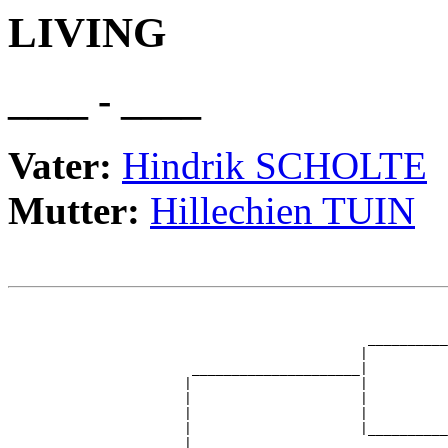
LIVING
____ - ____
Vater:
Hindrik SCHOLTE
Mutter:
Hillechien TUIN
                                                       
                                                       
                                             __________
                                            |          
                       _____________________|

                      |                     |

                      |                     |          
                      |                     |          
                      |                     |__________
                      |                                