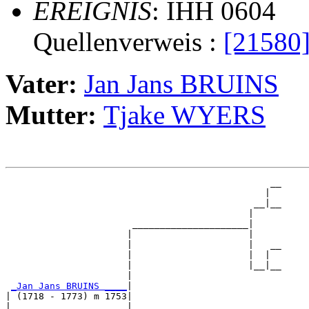
EREIGNIS
: IHH 0604
Quellenverweis :
[21580
Vater:
Jan Jans BRUINS
Mutter:
Tjake WYERS
                                                __

                                               |  

                                             __|__

                                            |     

                       _____________________|

                      |                     |

                      |                     |   __

                      |                     |  |  

                      |                     |__|__

                      |                           

_Jan Jans BRUINS ____
|

| (1718 - 1773) m 1753|

|                     |                         __
