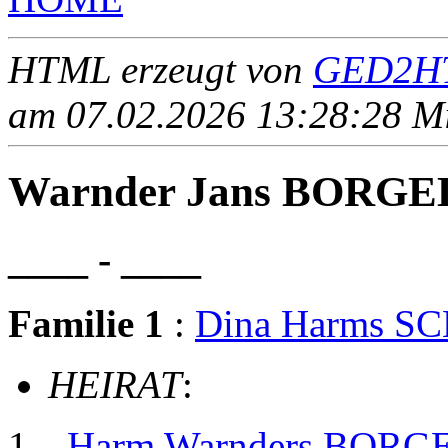
HTML erzeugt von
GED2HT
am 07.02.2026 13:28:28 Mit
Warnder Jans BORG
____ - ____
Familie 1
:
Dina Harms 
HEIRAT
:
Harm Warnders BORG