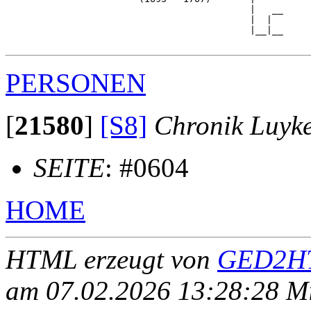
                                            |   __

                                            |  |  

                                            |__|__

PERSONEN
[
21580
]
[S8]
Chronik Luyk
SEITE
: #0604
HOME
HTML erzeugt von
GED2HT
am 07.02.2026 13:28:28 Mit