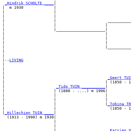
_Hindrik SCHOLTE ____
|

|  m 1930             |

|                     |                                
|                     |                                
|                     |                      __________
|                     |                     |          
|                     |_____________________|

|                                           |

|                                           |          
|                                           |          
|                                           |__________
|                                                      
|

|--
LIVING
|  

|                                                      
|                                                      
|                                            
_Geert TUI
|                                           | (1850 - 1
|                      
_Tido TUIN __________
|

|                     | (1888 - ....) m 1906|

|                     |                     |          
|                     |                     |          
|                     |                     |
_Tobina TR
|                     |                       (1850 - 1
|
_Hillechien TUIN ____
|

  (1913 - 1990) m 1930|

                      |                                
                      |                                
                      |                      
_Karsien V