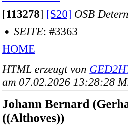
[
113278
]
[S20]
OSB Deter
SEITE
: #3363
HOME
HTML erzeugt von
GED2HT
am 07.02.2026 13:28:28 Mit
Johann Bernard (Ger
((Althoves))