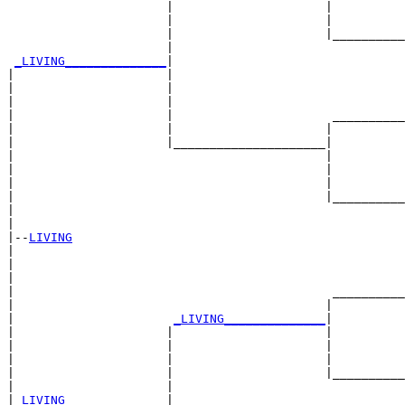
                      |                     |          
                      |                     |          
                      |                     |__________
                      |                                
_LIVING______________
|

|                     |

|                     |                                
|                     |                                
|                     |                      __________
|                     |                     |          
|                     |_____________________|

|                                           |

|                                           |          
|                                           |          
|                                           |__________
|                                                      
|

|--
LIVING
|  

|                                                      
|                                                      
|                                            __________
|                                           |          
|                      
_LIVING______________
|

|                     |                     |

|                     |                     |          
|                     |                     |          
|                     |                     |__________
|                     |                                
|
_LIVING______________
|
