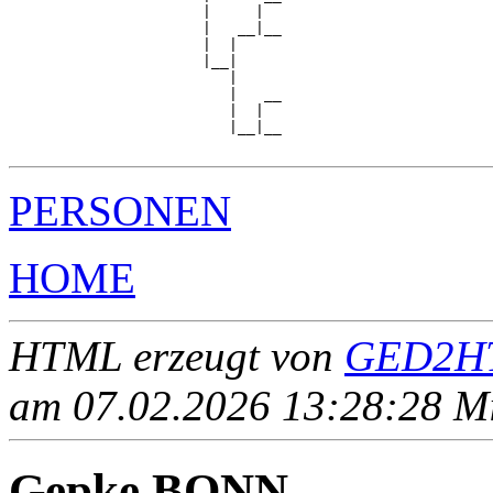
                      |     |  

                      |   __|__

                      |  |     

                      |__|

                         |

                         |   __

                         |  |  

                         |__|__

PERSONEN
HOME
HTML erzeugt von
GED2HT
am 07.02.2026 13:28:28 Mit
Gepke BONN