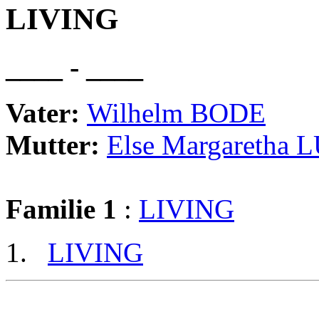
LIVING
____ - ____
Vater:
Wilhelm BODE
Mutter:
Else Margaretha 
Familie 1
:
LIVING
LIVING
                                                       
                                                       
                                                       