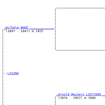
                                                       
                             __________________________
                            |                          
                            |                          
                            |                          
                            |                          
                            |                          
_Wilhelm BODE _____________
|

| (1897 - 1947) m 1925      |

|                           |                          
|                           |                          
|                           |                          
|                           |                          
|                           |__________________________
|                                                      
|                                                      
|                                                      
|                                                      
|                                                      
|

|--
LIVING
|  

|                                                      
|                                                      
|                                                      
|                                                      
|                            
_Arnold Meiners LUITJENS _
|                           | (1874 - 1957) m 1900     
|                           |                          
|                           |                          