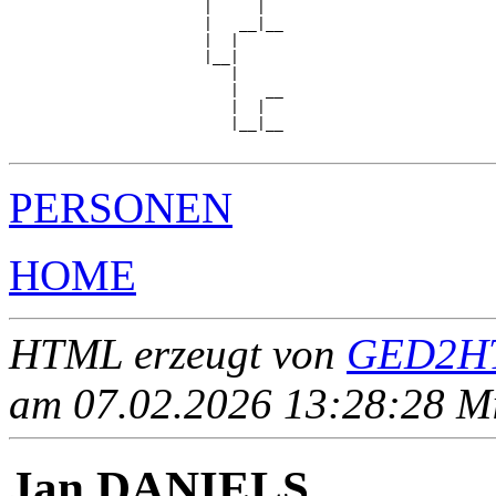
                      |     |  

                      |   __|__

                      |  |     

                      |__|

                         |

                         |   __

                         |  |  

                         |__|__

PERSONEN
HOME
HTML erzeugt von
GED2HT
am 07.02.2026 13:28:28 Mit
Jan DANIELS