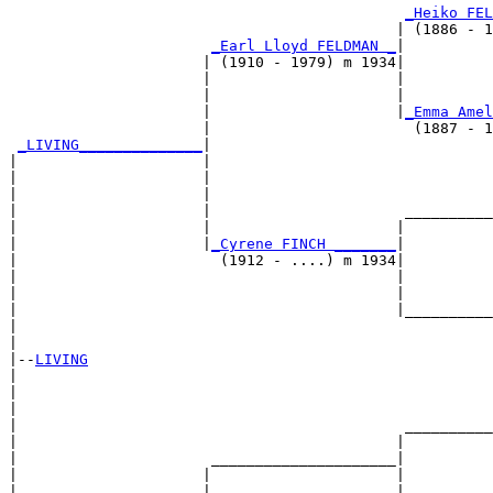
_Heiko FEL
                                            | (1886 - 1
_Earl Lloyd FELDMAN _
|

                      | (1910 - 1979) m 1934|

                      |                     |          
                      |                     |          
                      |                     |
_Emma Amel
                      |                       (1887 - 1
_LIVING______________
|

|                     |

|                     |                                
|                     |                                
|                     |                      __________
|                     |                     |          
|                     |
_Cyrene FINCH _______
|

|                       (1912 - ....) m 1934|

|                                           |          
|                                           |          
|                                           |__________
|                                                      
|

|--
LIVING
|  

|                                                      
|                                                      
|                                            __________
|                                           |          
|                      _____________________|

|                     |                     |

|                     |                     |          