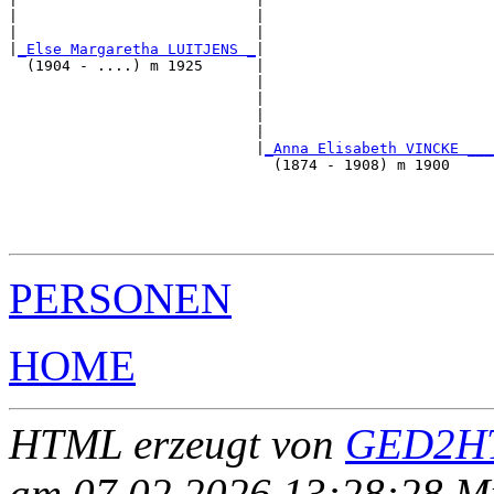
|                           |                          
|                           |                          
|
_Else Margaretha LUITJENS _
|

  (1904 - ....) m 1925      |

                            |                          
                            |                          
                            |                          
                            |                          
                            |
_Anna Elisabeth VINCKE ___
                              (1874 - 1908) m 1900     
                                                       
                                                       
                                                       
PERSONEN
HOME
HTML erzeugt von
GED2HT
am 07.02.2026 13:28:28 Mit