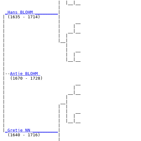
                      |  |__|__

                      |        

_Hans BLOHM _________
|

| (1635 - 1714)       |

|                     |      __

|                     |     |  

|                     |   __|__

|                     |  |     

|                     |__|

|                        |

|                        |   __

|                        |  |  

|                        |__|__

|                              

|

|--
Antje BLOHM 
|  (1670 - 1728)

|                            __

|                           |  

|                         __|__

|                        |     

|                      __|

|                     |  |

|                     |  |   __

|                     |  |  |  

|                     |  |__|__

|                     |        

|
_Gretje NN __________
|

  (1640 - 1716)       |

                      |      __
