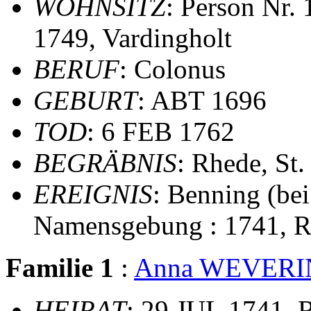
WOHNSITZ
: Person Nr.
1749, Vardingholt
BERUF
: Colonus
GEBURT
: ABT 1696
TOD
: 6 FEB 1762
BEGRÄBNIS
: Rhede, St
EREIGNIS
: Benning (bei
Namensgebung : 1741, 
Familie 1
:
Anna WEVER
HEIRAT
: 29 JUL 1741, 