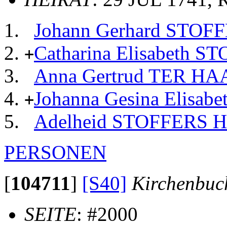
Johann Gerhard STO
Catharina Elisabeth
+
Anna Gertrud TER H
Johanna Gesina Elis
+
Adelheid STOFFERS 
PERSONEN
[
104711
]
[S40]
Kirchenbuc
SEITE
: #2000