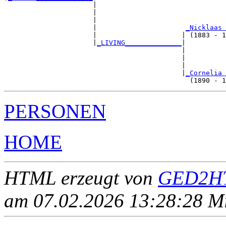
                      |

                      |                                
                      |                                
                      |                      
_Nicklaas 
                      |                     | (1883 - 1
                      |
_LIVING______________
|

                                            |

                                            |          
                                            |          
                                            |
_Cornelia 
PERSONEN
HOME
HTML erzeugt von
GED2HT
am 07.02.2026 13:28:28 Mit