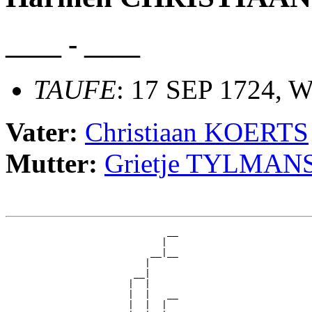
____ - ____
TAUFE
: 17 SEP 1724, W
Vater:
Christiaan KOERTS
Mutter:
Grietje TYLMAN
                             __

                            |  

                          __|__

                         |     

                       __|

                      |  |

                      |  |   __

                      |  |  |  
