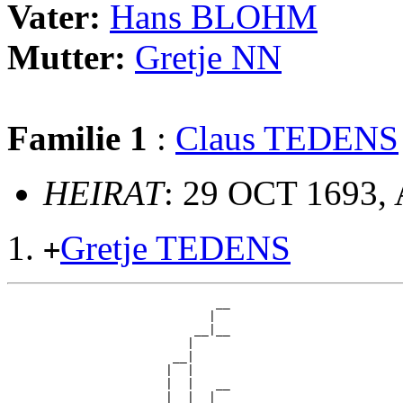
Vater:
Hans BLOHM
Mutter:
Gretje NN
Familie 1
:
Claus TEDENS
HEIRAT
: 29 OCT 1693, 
Gretje TEDENS
+
                             __

                            |  

                          __|__

                         |     

                       __|

                      |  |

                      |  |   __

                      |  |  |  
