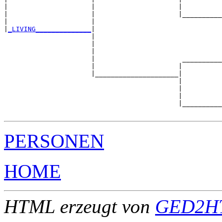
|                     |                     |          
|                     |                     |__________
|                     |                                
|
_LIVING______________
|

                      |

                      |                                
                      |                                
                      |                      __________
                      |                     |          
                      |_____________________|

                                            |

                                            |          
                                            |          
                                            |__________
PERSONEN
HOME
HTML erzeugt von
GED2HT