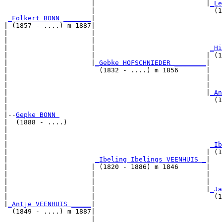
                      |                            |
_Le
                      |                              (1
_Folkert BONN _______
|

| (1857 - ....) m 1887|

|                     |                                
|                     |                                
|                     |                             
_Hi
|                     |                            | (1
|                     |
_Gebke HOFSCHNIEDER ________
|

|                       (1832 - ....) m 1856       |

|                                                  |   
|                                                  |   
|                                                  |
_An
|                                                    (1
|

|--
Gepke BONN 
|  (1888 - ....)

|                                                      
|                                                      
|                                                   
_Ib
|                                                  | (1
|                      
_Ibeling Ibelings VEENHUIS _
|

|                     | (1820 - 1886) m 1846       |

|                     |                            |   
|                     |                            |   
|                     |                            |
_Ja
|                     |                              (1
|
_Antje VEENHUIS _____
|

  (1849 - ....) m 1887|

                      |                                