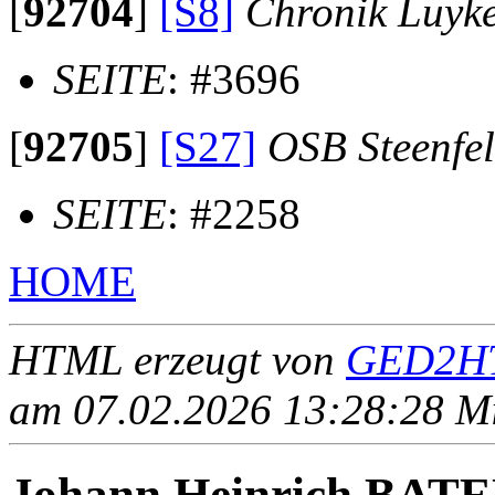
[
92704
]
[S8]
Chronik Luyk
SEITE
: #3696
[
92705
]
[S27]
OSB Steenfe
SEITE
: #2258
HOME
HTML erzeugt von
GED2HT
am 07.02.2026 13:28:28 Mit
Johann Heinrich BA