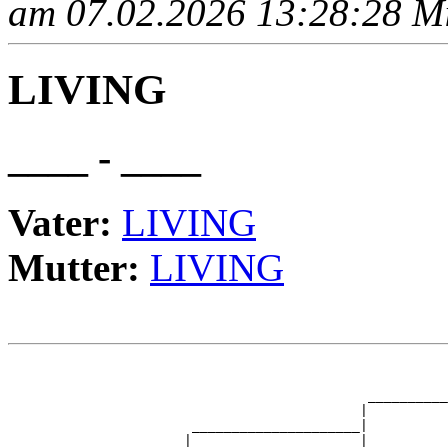
am 07.02.2026 13:28:28 Mit
LIVING
____ - ____
Vater:
LIVING
Mutter:
LIVING
                                                       
                                                       
                                             __________
                                            |          
                       _____________________|

                      |                     |
