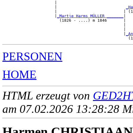
                      |                                
                      |                             
_Ha
                      |                            | (1
                      |
_Martje Harms MÜLLER _______
|

                        (1826 - ....) m 1846       |

                                                   |   
                                                   |   
                                                   |
_An
PERSONEN
HOME
HTML erzeugt von
GED2HT
am 07.02.2026 13:28:28 Mit
Harmen CHRISTIAAN